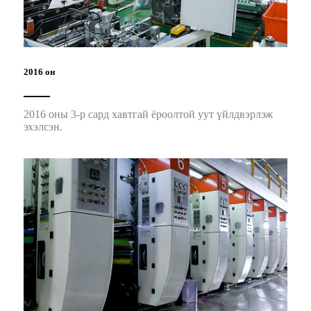
2016 он
2016 оны 3-р сард хавтгай ёроолтой уут үйлдвэрлэж
эхэлсэн.