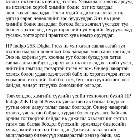
хэвлэх нь байгаль орчинд ээлтэй. Уламжлалт хэвлэх аргууд
нь ихэвчлэн хортой химийн бодис, хэт их хаягдал
ашиглахыг шаарддаг. Гэсэн хэдий ч дижитал хэвлэх нь
эдгээр сөрөг нөлөөллийг эрс бууруулдаг. Энэ нь цөөн
химийн бодис шаарддаг бөгөөд бага хаягдал үүсгэдэг тул
бизнес эрхлэгчдэд нүүрстөрөгчийн ул мөрийг бууруулахад
тусалж, тогтвортой практикт хувь нэмэр оруулдаг.
HP Indigo 25K Digital Press нь уян хатан савлагаатай тул
бэхний наалдац болон бат бөх чанарыг маш сайн хангадаг.
Энэ нь кофены уут, хоолны уут болон бусад уян хатан
савлагааны шийдэл дээр хэвлэх нь өнгө алдах, толбо үүсэх,
чийгийн гэмтэлд тэсвэртэй гэсэн үг юм. Өндөр чанартай
хэвлэх болон удаан эдэлгээтэй байх нь хэрэглэгчдэд итгэл
үнэмшил, итгэлийг бий болгож, бүтээгдэхүүний шинэлэг
байдал, чанарт итгүүлэх боломжийг олгодог.
Товчхондоо, хамгийн сүүлийн үеийн технологи бүхий HP
Indigo 25K Digital Press нь уян хатан сав баглаа боодлын
уутны олон давуу талыг санал болгодог. Өндөр чанартай
хэвлэх, уян хатан байдал, хурдан боловсруулалт, байгаль
орчны тогтвортой байдал нь дижитал хэвлэлтийг сэтгэл
татам сав баглаа боодол бүтээхийг эрмэлздэг бизнесийн
хувьд эхний сонголт болгодог. Дижитал хэвлэлтийг
ашигласнаар бизнесүүд хамааралтай хэвээр байж, зах