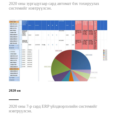
2020 оны зургадугаар сард автомат бэх тохируулах
системийг нэвтрүүлсэн.
2020 он
2020 оны 7-р сард ERP үйлдвэрлэлийн системийг
нэвтрүүлсэн.