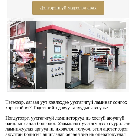
Дэлгэрэнгүй мэдээлэл авах
Тэгэхээр, яагаад уут хэвлэхдээ уусгагчгүй ламинат сонгох
хэрэгтэй вэ? Тэдгээрийн давуу талуудыг авч үзье.
Нэгдүгээрт, уусгагчгүй ламинаторууд нь хосгүй аюулгүй
байдлыг санал болгодог. Уламжлалт уусгагч дээр суурилсан
ламинжуулах аргууд нь ихэвчлэн толуол, этил ацетат зэрэг
аюултай бодисыг ашигладаг бөгөөд энэ нь операторуудад