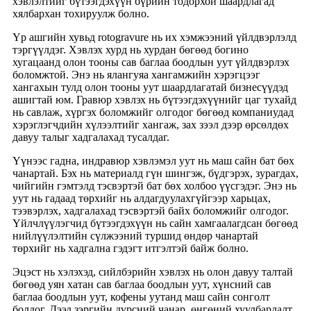
хэвлэлтийг бүтээгдэхүүн бүрийн тодорхой шаардлагад
хялбархан тохируулж болно.
Үр ашгийн хувьд rotogravure нь их хэмжээний үйлдвэрлэлд
тэргүүлдэг. Хэвлэх хурд нь хурдан бөгөөд богино
хугацаанд олон тооны сав баглаа боодлын уут үйлдвэрлэх
боломжтой. Энэ нь ялангуяа хангамжийн хэрэгцээг
хангахын тулд олон тооны уут шаардлагатай бизнесүүдэд
ашигтай юм. Гравюр хэвлэх нь бүтээгдэхүүнийг цаг тухайд
нь савлаж, хүргэх боломжийг олгодог бөгөөд компаниудад
хэрэглэгчдийн хүлээлтийг хангаж, зах зээл дээр өрсөлдөх
давуу талыг хадгалахад тусалдаг.
Үүнээс гадна, индравюр хэвлэмэл уут нь маш сайн бат бөх
чанартай. Бэх нь материалд гүн шингэж, бүдгэрэх, зурагдах,
чийгийн гэмтэлд тэсвэртэй бат бөх холбоо үүсгэдэг. Энэ нь
уут нь гадаад төрхийг нь алдагдуулахгүйгээр харьцах,
тээвэрлэх, хадгалахад тэсвэртэй байх боломжийг олгодог.
Үйлчлүүлэгчид бүтээгдэхүүн нь сайн хамгаалагдсан бөгөөд
нийлүүлэлтийн сүлжээний туршид өндөр чанартай
төрхийг нь хадгална гэдэгт итгэлтэй байж болно.
Эцэст нь хэлэхэд, сийлбэрийн хэвлэх нь олон давуу талтай
бөгөөд уян хатан сав баглаа боодлын уут, хүнсний сав
баглаа боодлын уут, кофены уутанд маш сайн сонголт
болдог. Дээд зэргийн дүрсний чанар, өнгөний хуулбарлалт,