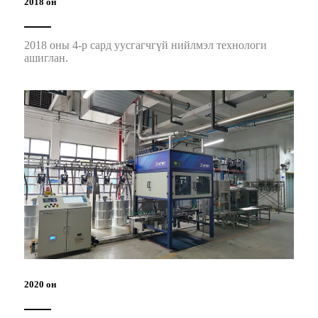
2018 он
2018 оны 4-р сард уусгагчгүй нийлмэл технологи
ашиглан.
2020 он