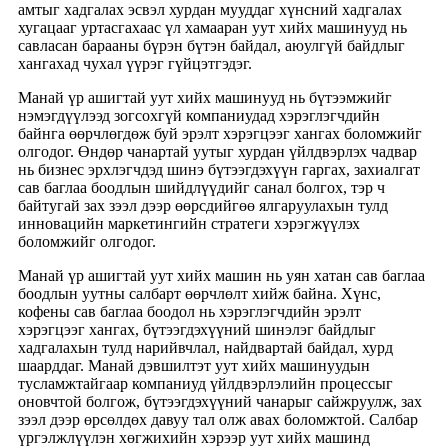
амтыг хадгалах эсвэл хурдан мууддаг хүнсний хадгалах
хугацааг уртасгахаас үл хамааран уут хийх машинууд нь
савласан барааны бүрэн бүтэн байдал, аюулгүй байдлыг
хангахад чухал үүрэг гүйцэтгэдэг.
Манай үр ашигтай уут хийх машинууд нь бүтээмжийг
нэмэгдүүлээд зогсохгүй компаниудад хэрэглэгчдийн
байнга өөрчлөгдөж буй эрэлт хэрэгцээг хангах боломжийг
олгодог. Өндөр чанартай уутыг хурдан үйлдвэрлэх чадвар
нь бизнес эрхлэгчдэд шинэ бүтээгдэхүүн гаргах, захиалгат
сав баглаа боодлын шийдлүүдийг санал болгох, тэр ч
байтугай зах зээл дээр өөрсдийгөө ялгаруулахын тулд
инновацийн маркетингийн стратеги хэрэгжүүлэх
боломжийг олгодог.
Манай үр ашигтай уут хийх машин нь уян хатан сав баглаа
боодлын уутны салбарт өөрчлөлт хийж байна. Хүнс,
кофены сав баглаа боодол нь хэрэглэгчдийн эрэлт
хэрэгцээг хангах, бүтээгдэхүүний шинэлэг байдлыг
хадгалахын тулд нарийвчлал, найдвартай байдал, хурд
шаарддаг. Манай дэвшилтэт уут хийх машинуудын
тусламжтайгаар компаниуд үйлдвэрлэлийн процессыг
оновчтой болгож, бүтээгдэхүүний чанарыг сайжруулж, зах
зээл дээр өрсөлдөх давуу тал олж авах боломжтой. Салбар
үргэлжлүүлэн хөгжихийн хэрээр уут хийх машинд