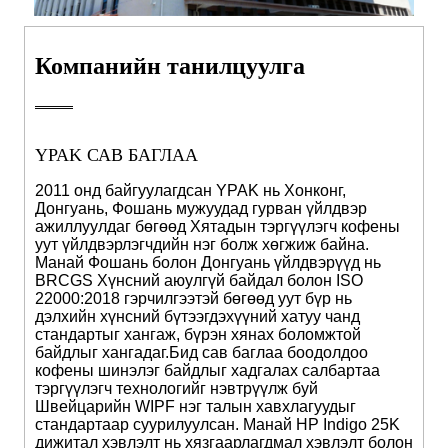
Компанийн танилцуулга
YPAK САВ БАГЛАА
2011 онд байгуулагдсан YPAK нь Хонконг,
Донгуань, Фошань мужуудад гурван үйлдвэр
ажиллуулдаг бөгөөд Хятадын тэргүүлэгч кофены
уут үйлдвэрлэгчдийн нэг болж хөгжиж байна.
Манай Фошань болон Донгуань үйлдвэрүүд нь
BRCGS Хүнсний аюулгүй байдал болон ISO
22000:2018 гэрчилгээтэй бөгөөд уут бүр нь
дэлхийн хүнсний бүтээгдэхүүний хатуу чанд
стандартыг хангаж, бүрэн хянах боломжтой
байдлыг хангадаг.
Бид сав баглаа боодолдоо
кофены шинэлэг байдлыг хадгалах салбартаа
тэргүүлэгч технологийг нэвтрүүлж буй
Швейцарийн WIPF нэг талын хавхлагуудыг
стандартаар суурилуулсан. Манай HP Indigo 25K
дижитал хэвлэлт нь хязгаарлагдмал хэвлэлт болон