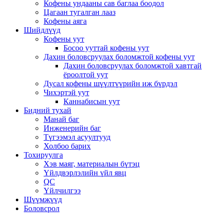
Кофены ундааны сав баглаа боодол
Цагаан тугалган лааз
Кофены аяга
Шийдлүүд
Кофены уут
Босоо ууттай кофены уут
Дахин боловсруулах боломжтой кофены уут
Дахин боловсруулах боломжтой хавтгай
ёроолтой уут
Дусал кофены шүүлтүүрийн иж бүрдэл
Чихэртэй уут
Каннабисын уут
Бидний тухай
Манай баг
Инженерийн баг
Түгээмэл асуултууд
Холбоо барих
Тохируулга
Хэв маяг, материалын бүтэц
Үйлдвэрлэлийн үйл явц
QC
Үйлчилгээ
Шүүмжүүд
Боловсрол