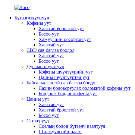
Бүтээгдэхүүнүүд
Кофены уут
Хавтгай ёроолтой уут
Босоо уут
Хажуугийн оосортой уут
Хавтгай уут
CBD сав баглаа боодол
Хавтгай уут
Босоо уут
Дуслын шүүлтүүр
Кофены шүүлтүүрийн уут
Цайны шүүлтүүртэй уут
Байгальд ээлтэй сав баглаа боодол
Дахин боловсруулах боломжтой кофены уут
Бордоож болдог кофены уут
Цайны уут
Хавтгай уут
Хавтгай ёроолтой уут
Босоо уут
Стикерүүд
Соёлын болон бүтээлч наалтууд
Шилжүүлгийн наалт