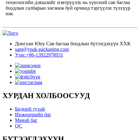
технологийн дэвшлийг нэвтрүүлэх нь хүнсний сав баглаа
боодлын салбарын хөгжиж буй орчинд тэргүүлэх түлхүүр
юм.
Донгуан Юпу Сав баглаа боодлын бүтээгдэхүүн ХХК
sam@ypak-packaging.com
Утас:+86-13922978931
ХУРДАН ХОЛБООСУУД
Бидний тухай
Инженерийн баг
Манай баг
QC
БҮТЭЭГДЭХҮҮН