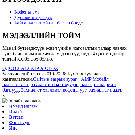
Кофены уут
Дуслын шүүлтүүр
Байгальд ээлтэй сав баглаа боодол
МЭДЭЭЛЛИЙН ТОЙМ
Манай бүтээгдэхүүн эсвэл үнийн жагсаалтын талаар лавлах
зүйл байвал имэйл хаягаа үлдээнэ үү, бид 24 цагийн дотор
тантай холбогдох болно.
ОДОО ЛАВЛАГАА ӨГӨХ
© Зохиогчийн эрх - 2010-2026: Бүх эрх хуулиар
хамгаалагдсан.
Сайтын газрын зураг
-
AMP Мобайл
наалт хэвлэх
,
захиалгат наалт хуудас
,
наалт
,
стикерийн
багцууд
,
Захиалгат хэвлэмэл кофены уут
,
захиалгат наалт
,
x
Имэйл илгээх
И-мэйл
Ватсап
Фэйсбүүк
Инс