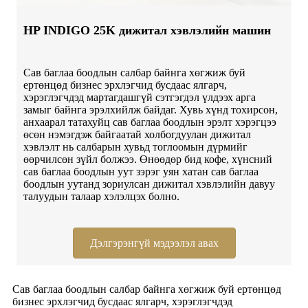
HP INDIGO 25K дижитал хэвлэлийн машин
Сав баглаа боодлын салбар байнга хөгжиж буй
ертөнцөд бизнес эрхлэгчид бусдаас ялгарч,
хэрэглэгчдэд мартагдашгүй сэтгэгдэл үлдээх арга
замыг байнга эрэлхийлж байдаг. Хувь хүнд тохирсон,
анхаарал татахуйц сав баглаа боодлын эрэлт хэрэгцээ
өсөн нэмэгдэж байгаатай холбогдуулан дижитал
хэвлэлт нь салбарын хувьд тоглоомын дүрмийг
өөрчилсөн зүйл болжээ. Өнөөдөр бид кофе, хүнсний
сав баглаа боодлын уут зэрэг уян хатан сав баглаа
боодлын уутанд зориулсан дижитал хэвлэлийн давуу
талуудын талаар хэлэлцэх болно.
Дэлгэрэнгүй мэдээлэл авах
Сав баглаа боодлын салбар байнга хөгжиж буй ертөнцөд
бизнес эрхлэгчид бусдаас ялгарч, хэрэглэгчдэд