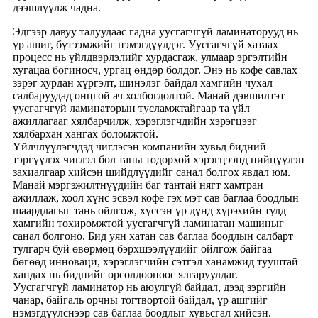
дээшлүүлж чадна.
Эдгээр давуу талуудаас гадна уусгагчгүй ламинаторууд нь
үр ашиг, бүтээмжийг нэмэгдүүлдэг. Уусгагчгүй хатаах
процесс нь үйлдвэрлэлийг хурдасгаж, улмаар эргэлтийн
хугацаа богиносч, ургац өндөр болдог. Энэ нь кофе савлах
зэрэг хурдан хүргэлт, шинэлэг байдал хамгийн чухал
салбаруудад онцгой ач холбогдолтой. Манай дэвшилтэт
уусгагчгүй ламинаторын тусламжтайгаар та үйл
ажиллагааг хялбарчилж, хэрэглэгчдийн хэрэгцээг
хялбархан хангах боломжтой.
Үйлчлүүлэгчдэд чиглэсэн компанийн хувьд бидний
тэргүүлэх чиглэл бол таны тодорхой хэрэгцээнд нийцүүлэн
захиалгаар хийсэн шийдлүүдийг санал болгох явдал юм.
Манай мэргэжилтнүүдийн баг тантай нягт хамтран
ажиллаж, хоол хүнс эсвэл кофе гэх мэт сав баглаа боодлын
шаардлагыг тань ойлгож, хүссэн үр дүнд хүрэхийн тулд
хамгийн тохиромжтой уусгагчгүй ламинатан машиныг
санал болгоно. Бид уян хатан сав баглаа боодлын салбарт
тулгарч буй өвөрмөц бэрхшээлүүдийг ойлгож байгаа
бөгөөд инноваци, хэрэглэгчийн сэтгэл ханамжид тууштай
хандах нь биднийг өрсөлдөөнөөс ялгаруулдаг.
Уусгагчгүй ламинатор нь аюулгүй байдал, дээд зэргийн
чанар, байгаль орчны тогтвортой байдал, үр ашгийг
нэмэгдүүлснээр сав баглаа боодлыг хувьсгал хийсэн.