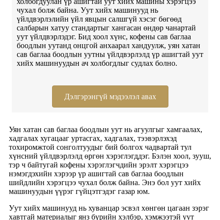
холбогдуулан үр ашигтай уут хийх машины хэрэгцээ
чухал болж байна. Уут хийх машинууд нь
үйлдвэрлэлийн үйл явцын салшгүй хэсэг бөгөөд
салбарын хатуу стандартыг хангасан өндөр чанартай
уут үйлдвэрлэдэг. Бид хоол хүнс, кофены сав баглаа
боодлын уутанд онцгой анхаарал хандуулж, уян хатан
сав баглаа боодлын уутны үйлдвэрлэлд үр ашигтай уут
хийх машинуудын ач холбогдлыг судлах болно.
Дэлгэрэнгүй мэдээлэл авах
Уян хатан сав баглаа боодлын уут нь агуулгыг хамгаалах,
хадгалах хугацааг уртасгах, хадгалах, тээвэрлэхэд
тохиромжтой сонголтуудыг бий болгох чадвартай тул
хүнсний үйлдвэрлэлд өргөн хэрэглэгддэг. Бэлэн хоол, зууш,
тэр ч байтугай кофены хэрэглэгчдийн эрэлт хэрэгцээ
нэмэгдэхийн хэрээр үр ашигтай сав баглаа боодлын
шийдлийн хэрэгцээ чухал болж байна. Энэ бол уут хийх
машинуудын үүрэг гүйцэтгэдэг газар юм.
Уут хийх машинууд нь хуванцар эсвэл хөнгөн цагаан зэрэг
хавтгай материалыг янз бүрийн хэлбэр, хэмжээтэй уут