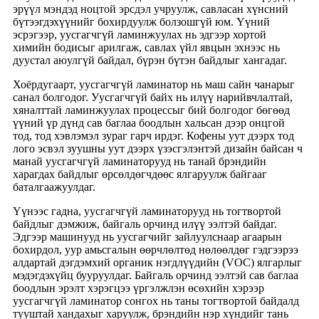
эрүүл мэндэд ноцтой эрсдэл учруулж, савласан хүнсний
бүтээгдэхүүнийг бохирдуулж болзошгүй юм. Үүний
эсрэгээр, уусгагчгүй ламинжуулах нь эдгээр хортой
химийн бодисыг арилгаж, савлах үйл явцын эхнээс нь
дуустал аюулгүй байдал, бүрэн бүтэн байдлыг хангадаг.
Хоёрдугаарт, уусгагчгүй ламинатор нь маш сайн чанарыг
санал болгодог. Уусгагчгүй байх нь илүү нарийвчлалтай,
хяналттай ламинжуулах процессыг бий болгодог бөгөөд
үүний үр дүнд сав баглаа боодлын хальсан дээр онцгой
тод, тод хэвлэмэл зураг гарч ирдэг. Кофены уут дээрх тод
лого эсвэл зуушны уут дээрх үзэсгэлэнтэй дизайн байсан ч
манай уусгагчгүй ламинаторууд нь танай брэндийн
харагдах байдлыг өрсөлдөгчдөөс ялгаруулж байгааг
баталгаажуулдаг.
Үүнээс гадна, уусгагчгүй ламинаторууд нь тогтвортой
байдлыг дэмжиж, байгаль орчинд илүү ээлтэй байдаг.
Эдгээр машинууд нь уусгагчийг зайлуулснаар агаарын
бохирдол, уур амьсгалын өөрчлөлтөд нөлөөлдөг гэдгээрээ
алдартай дэгдэмхий органик нэгдлүүдийн (VOC) ялгарлыг
мэдэгдэхүйц бууруулдаг. Байгаль орчинд ээлтэй сав баглаа
боодлын эрэлт хэрэгцээ үргэлжлэн өсөхийн хэрээр
уусгагчгүй ламинатор сонгох нь таны тогтвортой байдалд
тууштай хандахыг харуулж, брэндийн нэр хүндийг тань