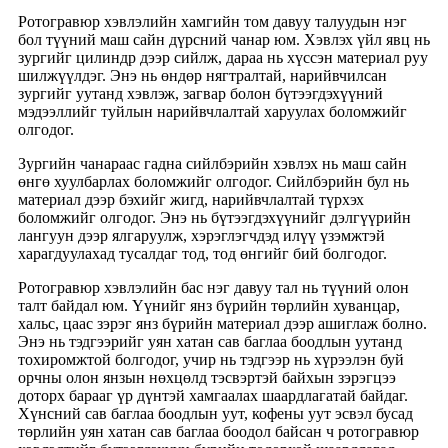
Ротогравюр хэвлэлийн хамгийн том давуу талуудын нэг
бол түүний маш сайн дүрсний чанар юм. Хэвлэх үйл явц нь
зургийг цилиндр дээр сийлж, дараа нь хүссэн материал руу
шилжүүлдэг. Энэ нь өндөр нягтралтай, нарийвчилсан
зургийг уутанд хэвлэж, загвар болон бүтээгдэхүүний
мэдээллийг туйлын нарийвчлалтай харуулах боломжийг
олгодог.
Зургийн чанараас гадна сийлбэрийн хэвлэх нь маш сайн
өнгө хуулбарлах боломжийг олгодог. Сийлбэрийн бул нь
материал дээр бэхийг жигд, нарийвчлалтай түрхэх
боломжийг олгодог. Энэ нь бүтээгдэхүүнийг дэлгүүрийн
лангуун дээр ялгаруулж, хэрэглэгчдэд илүү үзэмжтэй
харагдуулахад тусалдаг тод, тод өнгийг бий болгодог.
Ротогравюр хэвлэлийн бас нэг давуу тал нь түүний олон
талт байдал юм. Үүнийг янз бүрийн төрлийн хуванцар,
хальс, цаас зэрэг янз бүрийн материал дээр ашиглаж болно.
Энэ нь тэдгээрийг уян хатан сав баглаа боодлын уутанд
тохиромжтой болгодог, учир нь тэдгээр нь хүрээлэн буй
орчны олон янзын нөхцөлд тэсвэртэй байхын зэрэгцээ
доторх барааг үр дүнтэй хамгаалах шаардлагатай байдаг.
Хүнсний сав баглаа боодлын уут, кофены уут эсвэл бусад
төрлийн уян хатан сав баглаа боодол байсан ч ротогравюр