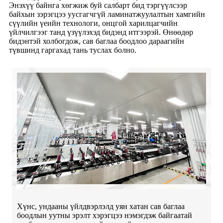
Энэхүү байнга хөгжиж буй салбарт бид тэргүүлсээр
байхын зэрэгцээ уусгагчгүй ламинатжуулалтын хамгийн
сүүлийн үеийн технологи, онцгой харилцагчийн
үйлчилгээг танд үзүүлэхэд бидэнд итгээрэй. Өнөөдөр
бидэнтэй холбогдож, сав баглаа боодлоо дараагийн
түвшинд гаргахад тань туслах болно.
Хүнс, ундааны үйлдвэрлэлд уян хатан сав баглаа
боодлын уутны эрэлт хэрэгцээ нэмэгдэж байгаатай