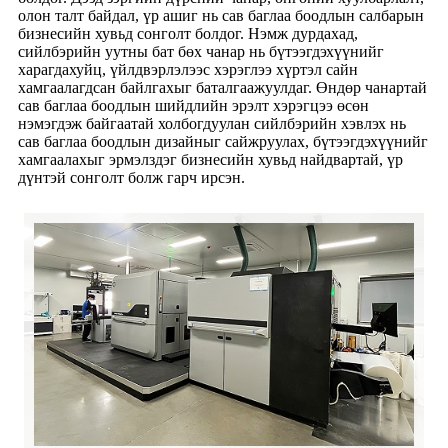
олон талт байдал, үр ашиг нь сав баглаа боодлын салбарын
бизнесийн хувьд сонголт болдог. Нэмж дурдахад,
сийлбэрийн уутны бат бөх чанар нь бүтээгдэхүүнийг
харагдахуйц, үйлдвэрлэлээс хэрэглээ хүртэл сайн
хамгаалагдсан байлгахыг баталгаажуулдаг. Өндөр чанартай
сав баглаа боодлын шийдлийн эрэлт хэрэгцээ өсөн
нэмэгдэж байгаатай холбогдуулан сийлбэрийн хэвлэх нь
сав баглаа боодлын дизайныг сайжруулах, бүтээгдэхүүнийг
хамгаалахыг эрмэлздэг бизнесийн хувьд найдвартай, үр
дүнтэй сонголт болж гарч ирсэн.