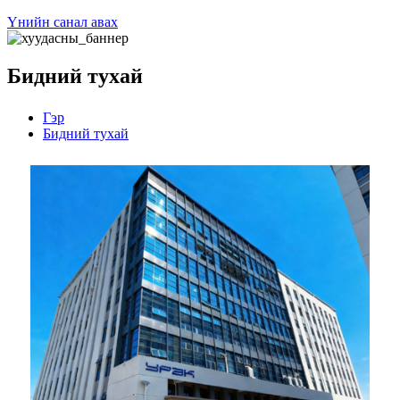
Үнийн санал авах
Бидний тухай
Гэр
Бидний тухай