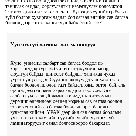
зээлийн хэлбэлзэлд дасан зохицож, эцэст нь брэндийн
танигдах байдал, борлуулалтыг нэмэгдүүлэх боломжтой.
Тэгэхээр дижитал хэвлэлт таны бүтээгдэхүүнийг ер бусын
зүйл болгон хувиргаж чаддаг бол яагаад энгийн сав баглаа
боодол дээр сэтгэл хангалуун байх ёстой гэж?
Уусгагчгүй ламинатлах машинууд
Хүнс, ундааны салбарт сав баглаа боодол нь
хэрэглэгчдэд хүргэж буй бүтээгдэхүүний чанар,
аюулгүй байдал, шинэлэг байдлыг хангахад чухал
үүрэг гүйцэтгэдэг. Сүүлийн жилүүдэд уян хатан сав
баглаа боодол нь олон талт байдал, хямд өртөг, байгаль
орчинд ээлтэй байдгаараа алдартай болсон. Энэ
салбарт уусгагчгүй ламинаторууд нь тоглоомын
дүрмийг өөрчилсөн бөгөөд кофены сав баглаа боодол
зэрэг хүнсний сав баглаа боодлын арга барилыг
хувьсгал хийсэн. YPAK дээр бид сав баглаа боодлын
уутыг хэвлэх хамгийн сүүлийн үеийн уусгагчгүй
ламинаторуудыг санал болгосноороо бахархдаг.