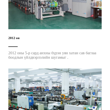
2012 он
2012 оны 5-р сард анхны бүрэн уян хатан сав баглаа
боодлын үйлдвэрлэлийн шугамыг .