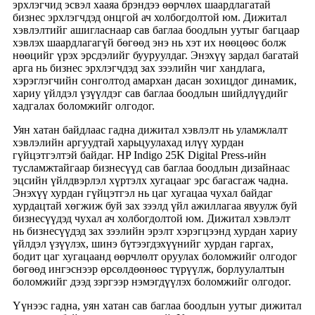
эрхлэгчид эсвэл хааяа брэндээ өөрчлөх шаардлагатай
бизнес эрхлэгчдэд онцгой ач холбогдолтой юм. Дижитал
хэвлэлтийг ашигласнаар сав баглаа боодлын уутыг багцаар
хэвлэх шаардлагагүй бөгөөд энэ нь хэт их нөөцөөс болж
нөөцийг үрэх эрсдэлийг бууруулдаг. Энэхүү зардал багатай
арга нь бизнес эрхлэгчдэд зах зээлийн чиг хандлага,
хэрэглэгчийн сонголтод амархан дасан зохицдог динамик,
хариу үйлдэл үзүүлдэг сав баглаа боодлын шийдлүүдийг
хадгалах боломжийг олгодог.
Уян хатан байдлаас гадна дижитал хэвлэлт нь уламжлалт
хэвлэлийн аргуудтай харьцуулахад илүү хурдан
гүйцэтгэлтэй байдаг. HP Indigo 25K Digital Press-ийн
тусламжтайгаар бизнесүүд сав баглаа боодлын дизайнаас
эцсийн үйлдвэрлэл хүртэлх хугацааг эрс багасгаж чадна.
Энэхүү хурдан гүйцэтгэл нь цаг хугацаа чухал байдаг
хурдацтай хөгжиж буй зах зээлд үйл ажиллагаа явуулж буй
бизнесүүдэд чухал ач холбогдолтой юм. Дижитал хэвлэлт
нь бизнесүүдэд зах зээлийн эрэлт хэрэгцээнд хурдан хариу
үйлдэл үзүүлэх, шинэ бүтээгдэхүүнийг хурдан гаргах,
бодит цаг хугацаанд өөрчлөлт оруулах боломжийг олгодог
бөгөөд ингэснээр өрсөлдөөнөөс түрүүлж, борлуулалтын
боломжийг дээд зэргээр нэмэгдүүлэх боломжийг олгодог.
Үүнээс гадна, уян хатан сав баглаа боодлын уутыг дижитал