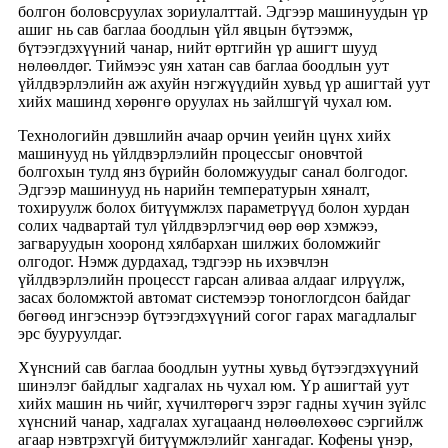
болгон боловсруулах зориулалттай. Эдгээр машинуудын үр
ашиг нь сав баглаа боодлын үйл явцын бүтээмж,
бүтээгдэхүүний чанар, нийт өртгийн үр ашигт шууд
нөлөөлдөг. Тиймээс уян хатан сав баглаа боодлын уут
үйлдвэрлэлийн аж ахуйн нэгжүүдийн хувьд үр ашигтай уут
хийх машинд хөрөнгө оруулах нь зайлшгүй чухал юм.
Технологийн дэвшлийн ачаар орчин үеийн цүнх хийх
машинууд нь үйлдвэрлэлийн процессыг оновчтой
болгохын тулд янз бүрийн боломжуудыг санал болгодог.
Эдгээр машинууд нь нарийн температурын хяналт,
тохируулж болох битүүмжлэх параметрүүд болон хурдан
солих чадвартай тул үйлдвэрлэгчид өөр өөр хэмжээ,
загваруудын хооронд хялбархан шилжих боломжийг
олгодог. Нэмж дурдахад, тэдгээр нь ихэвчлэн
үйлдвэрлэлийн процесст гарсан аливаа алдааг илрүүлж,
засах боломжтой автомат системээр тоноглогдсон байдаг
бөгөөд ингэснээр бүтээгдэхүүний согог гарах магадлалыг
эрс бууруулдаг.
Хүнсний сав баглаа боодлын уутны хувьд бүтээгдэхүүний
шинэлэг байдлыг хадгалах нь чухал юм. Үр ашигтай уут
хийх машин нь чийг, хүчилтөрөгч зэрэг гадны хүчин зүйлс
хүнсний чанар, хадгалах хугацаанд нөлөөлөхөөс сэргийлж
агаар нэвтрэхгүй битүүмжлэлийг хангадаг. Кофены үнэр,