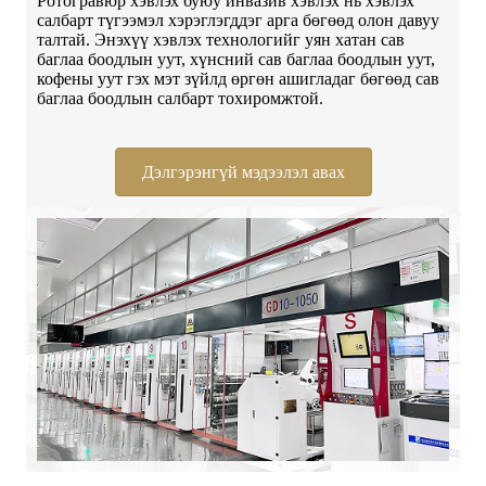
Ротогравюр хэвлэх буюу инвазив хэвлэх нь хэвлэх
салбарт түгээмэл хэрэглэгддэг арга бөгөөд олон давуу
талтай. Энэхүү хэвлэх технологийг уян хатан сав
баглаа боодлын уут, хүнсний сав баглаа боодлын уут,
кофены уут гэх мэт зүйлд өргөн ашигладаг бөгөөд сав
баглаа боодлын салбарт тохиромжтой.
Дэлгэрэнгүй мэдээлэл авах