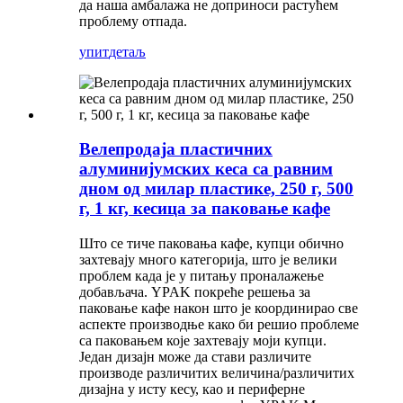
да наша амбалажа не доприноси растућем
проблему отпада.
упит
детаљ
Велепродаја пластичних
алуминијумских кеса са равним
дном од милар пластике, 250 г, 500
г, 1 кг, кесица за паковање кафе
Што се тиче паковања кафе, купци обично
захтевају много категорија, што је велики
проблем када је у питању проналажење
добављача. YPAK покреће решења за
паковање кафе након што је координирао све
аспекте производње како би решио проблеме
са паковањем које захтевају моји купци.
Један дизајн може да стави различите
производе различитих величина/различитих
дизајна у исту кесу, као и периферне