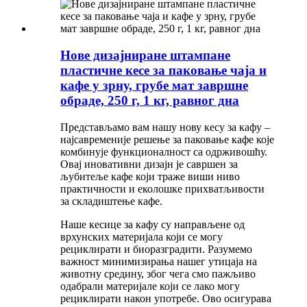
Нове дизајниране штампане
пластичне кесе за паковање чаја и
кафе у зрну, грубе мат завршне
обраде, 250 г, 1 кг, равног дна
Представљамо вам нашу нову кесу за кафу –
најсавременије решење за паковање кафе које
комбинује функционалност са одрживошћу.
Овај иновативни дизајн је савршен за
љубитеље кафе који траже виши ниво
практичности и еколошке прихватљивости
за складиштење кафе.
Наше кесице за кафу су направљене од
врхунских материјала који се могу
рециклирати и биоразградити. Разумемо
важност минимизирања нашег утицаја на
животну средину, због чега смо пажљиво
одабрали материјале који се лако могу
рециклирати након употребе. Ово осигурава