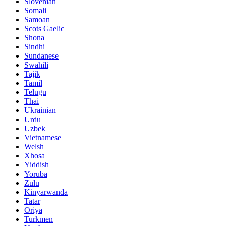
Slovenian
Somali
Samoan
Scots Gaelic
Shona
Sindhi
Sundanese
Swahili
Tajik
Tamil
Telugu
Thai
Ukrainian
Urdu
Uzbek
Vietnamese
Welsh
Xhosa
Yiddish
Yoruba
Zulu
Kinyarwanda
Tatar
Oriya
Turkmen