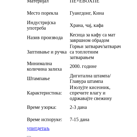
Материјал
ПЕ+ЕВОХПЕ
Место порекла
Гуангдонг, Кина
Индустријска
Храна, чај, кафа
употреба
Кесица за кафу са мат
Назив производа
завршном обрадом
Горњи затварач/затварач
Заптивање и ручка
са топлотним
затварањем
Минимална
2000. године
количина залиха
Дигитална штампа/
Штампање
Главура штампа
Изолујте кисеоник,
Карактеристика:
спречите влагу и
одржавајте свежину
Време узорка:
2-3 дана
Време испоруке:
7-15 дана
упит
детаљ