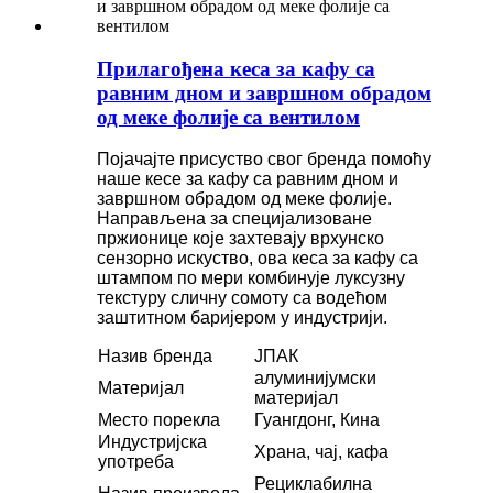
Прилагођена кеса за кафу са
равним дном и завршном обрадом
од меке фолије са вентилом
Појачајте присуство свог бренда помоћу
наше кесе за кафу са равним дном и
завршном обрадом од меке фолије.
Направљена за специјализоване
пржионице које захтевају врхунско
сензорно искуство, ова кеса за кафу са
штампом по мери комбинује луксузну
текстуру сличну сомоту са водећом
заштитном баријером у индустрији.
Назив бренда
ЈПАК
алуминијумски
Материјал
материјал
Место порекла
Гуангдонг, Кина
Индустријска
Храна, чај, кафа
употреба
Рециклабилна