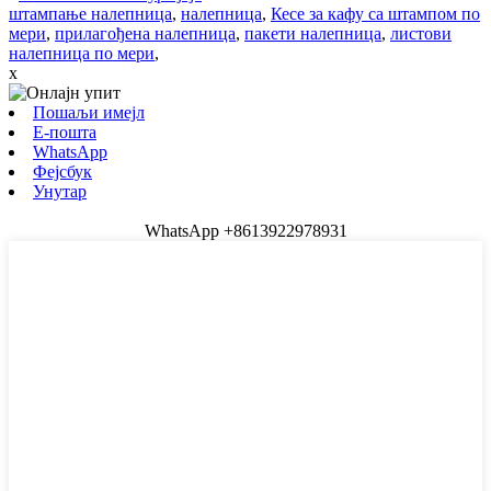
штампање налепница
,
налепница
,
Кесе за кафу са штампом по
мери
,
прилагођена налепница
,
пакети налепница
,
листови
налепница по мери
,
x
Пошаљи имејл
Е-пошта
WhatsApp
Фејсбук
Унутар
WhatsApp +8613922978931