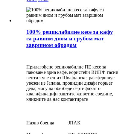
100% рециклабилне кесе за кафу
са равним дном и грубом мат
завршном обрадом
Прилагођене рециклабилне ПЕ кесе за
паковање зрна кафе, користећи ВИПФ гасни
вентил увезен из Швајцарске, рајсфершлус
увезен из Јапана, провидни дизајн горњег
дела, могу да обезбеде сертификат о
квалификацији заштите животне средине,
кликните да нас контактирате
Назив бренда
ЈПАК