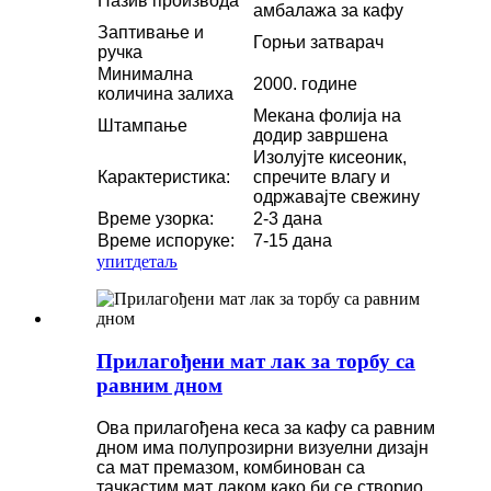
Назив производа
амбалажа за кафу
Заптивање и
Горњи затварач
ручка
Минимална
2000. године
количина залиха
Мекана фолија на
Штампање
додир завршена
Изолујте кисеоник,
Карактеристика:
спречите влагу и
одржавајте свежину
Време узорка:
2-3 дана
Време испоруке:
7-15 дана
упит
детаљ
Прилагођени мат лак за торбу са
равним дном
Ова прилагођена кеса за кафу са равним
дном има полупрозирни визуелни дизајн
са мат премазом, комбинован са
тачкастим мат лаком како би се створио