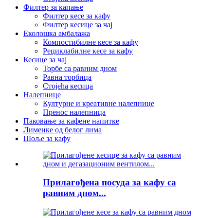
Филтер за капање
Филтер кесе за кафу
Филтер кесице за чај
Еколошка амбалажа
Компостибилне кесе за кафу
Рециклабилне кесе за кафу
Кесице за чај
Торбе са равним дном
Равна торбица
Стојећа кесица
Налепнице
Културне и креативне налепнице
Пренос налепница
Паковање за кафене напитке
Лименке од белог лима
Шоље за кафу
Прилагођена посуда за кафу са
равним дном...