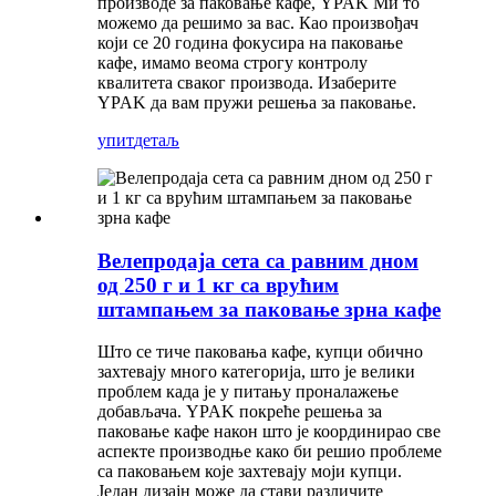
производе за паковање кафе, YPAK Ми то
можемо да решимо за вас. Као произвођач
који се 20 година фокусира на паковање
кафе, имамо веома строгу контролу
квалитета сваког производа. Изаберите
YPAK да вам пружи решења за паковање.
упит
детаљ
Велепродаја сета са равним дном
од 250 г и 1 кг са врућим
штампањем за паковање зрна кафе
Што се тиче паковања кафе, купци обично
захтевају много категорија, што је велики
проблем када је у питању проналажење
добављача. YPAK покреће решења за
паковање кафе након што је координирао све
аспекте производње како би решио проблеме
са паковањем које захтевају моји купци.
Један дизајн може да стави различите