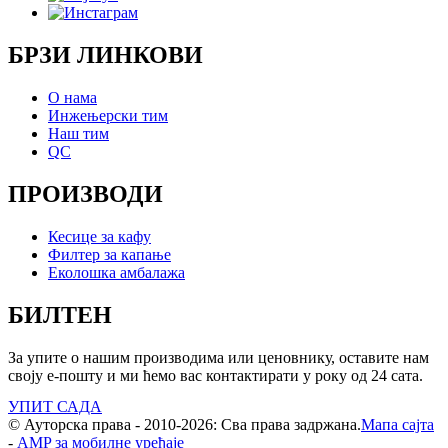
БРЗИ ЛИНКОВИ
О нама
Инжењерски тим
Наш тим
QC
ПРОИЗВОДИ
Кесице за кафу
Филтер за капање
Еколошка амбалажа
БИЛТЕН
За упите о нашим производима или ценовнику, оставите нам
своју е-пошту и ми ћемо вас контактирати у року од 24 сата.
УПИТ САДА
© Ауторска права - 2010-2026: Сва права задржана.
Мапа сајта
-
AMP за мобилне уређаје