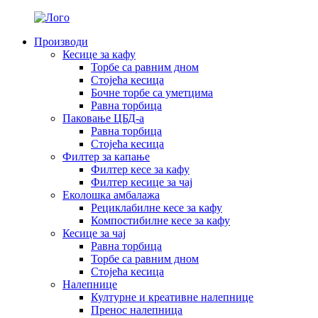
Производи
Кесице за кафу
Торбе са равним дном
Стојећа кесица
Бочне торбе са уметцима
Равна торбица
Паковање ЦБД-а
Равна торбица
Стојећа кесица
Филтер за капање
Филтер кесе за кафу
Филтер кесице за чај
Еколошка амбалажа
Рециклабилне кесе за кафу
Компостибилне кесе за кафу
Кесице за чај
Равна торбица
Торбе са равним дном
Стојећа кесица
Налепнице
Културне и креативне налепнице
Пренос налепница