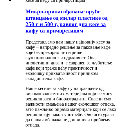
Микро-прилагођавање вруће
штанцање од милар пластике од
250 г и 500 г, равног дна кесе за
кафу са причврстицом
Представљамо вам нашу најновију кесу за
кафу – напредно решење за паковање кафе
које беспрекорно интегрише
функционалност и одрживост. Овај
иновативни дизајн је савршен за љубитеље
кафе који траже већу практичност и
еколошку прихватљивост приликом
складиштења кафе.
Наше кесице за кафу су направљене од
висококвалитетних материјала који се могу
рециклирати и биоразградити. Свесни смо
важности смањења нашег еколошког отиска,
зато пажљиво бирамо материјале који се лако
рециклирају након употребе. Ово осигурава
да наша амбалажа не доприноси проблему
отпада.