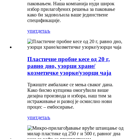
паковањем. Наша компанија нуди широк
избор прилагођених решења за паковање
како би задовољила ваше јединствене
спецификације.
упит
детаљ
Пластичне пробне кесе од 20 г,
равно дно, узорци хране/
козметичке узорке/узорци чаја
Тржиште амбалаже се мења сваког дана.
Како бисмо купцима омогућили више
дизајна производа и избора, наш тим за
истраживање и развој је осмислио нови
процес – ембосирање.
упит
детаљ