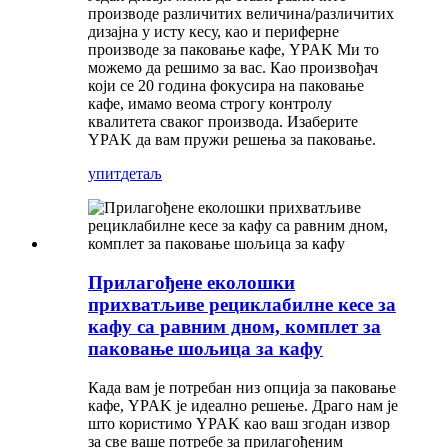
производе различитих величина/различитих
дизајна у исту кесу, као и периферне
производе за паковање кафе, YPAK Ми то
можемо да решимо за вас. Као произвођач
који се 20 година фокусира на паковање
кафе, имамо веома строгу контролу
квалитета сваког производа. Изаберите
YPAK да вам пружи решења за паковање.
упит
детаљ
Прилагођене еколошки
прихватљиве рециклабилне кесе за
кафу са равним дном, комплет за
паковање шољица за кафу
Када вам је потребан низ опција за паковање
кафе, YPAK је идеално решење. Драго нам је
што користимо YPAK као ваш згодан извор
за све ваше потребе за прилагођеним