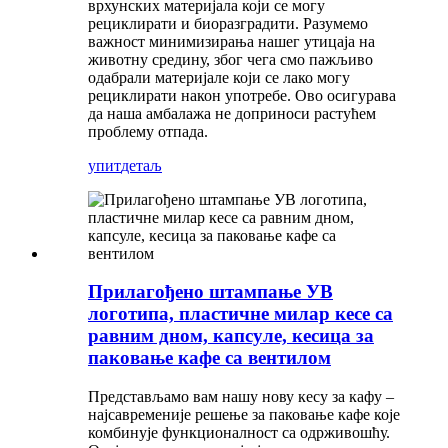
врхунских материјала који се могу
рециклирати и биоразградити. Разумемо
важност минимизирања нашег утицаја на
животну средину, због чега смо пажљиво
одабрали материјале који се лако могу
рециклирати након употребе. Ово осигурава
да наша амбалажа не доприноси растућем
проблему отпада.
упит
детаљ
Прилагођено штампање УВ
логотипа, пластичне милар кесе са
равним дном, капсуле, кесица за
паковање кафе са вентилом
Представљамо вам нашу нову кесу за кафу –
најсавременије решење за паковање кафе које
комбинује функционалност са одрживошћу.