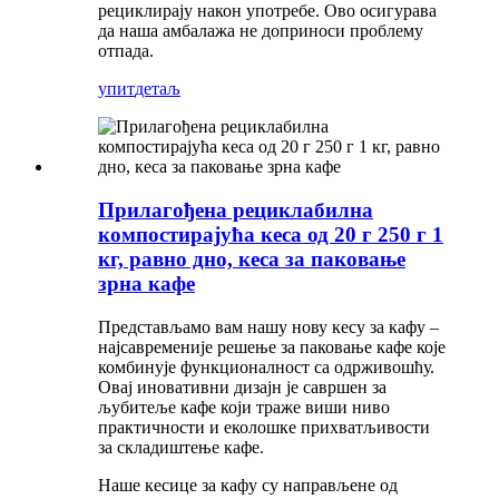
рециклирају након употребе. Ово осигурава
да наша амбалажа не доприноси проблему
отпада.
упит
детаљ
Прилагођена рециклабилна
компостирајућа кеса од 20 г 250 г 1
кг, равно дно, кеса за паковање
зрна кафе
Представљамо вам нашу нову кесу за кафу –
најсавременије решење за паковање кафе које
комбинује функционалност са одрживошћу.
Овај иновативни дизајн је савршен за
љубитеље кафе који траже виши ниво
практичности и еколошке прихватљивости
за складиштење кафе.
Наше кесице за кафу су направљене од