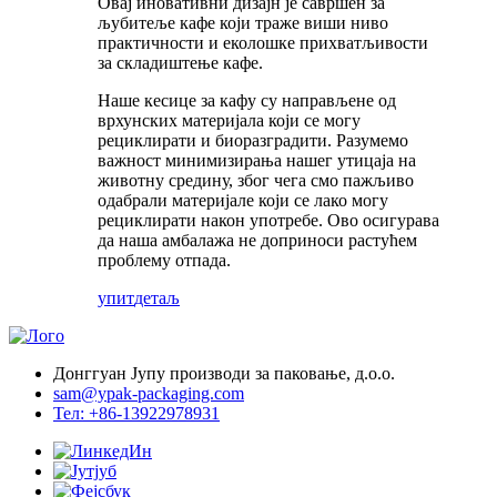
Овај иновативни дизајн је савршен за
љубитеље кафе који траже виши ниво
практичности и еколошке прихватљивости
за складиштење кафе.
Наше кесице за кафу су направљене од
врхунских материјала који се могу
рециклирати и биоразградити. Разумемо
важност минимизирања нашег утицаја на
животну средину, због чега смо пажљиво
одабрали материјале који се лако могу
рециклирати након употребе. Ово осигурава
да наша амбалажа не доприноси растућем
проблему отпада.
упит
детаљ
Донггуан Јупу производи за паковање, д.о.о.
sam@ypak-packaging.com
Тел: +86-13922978931