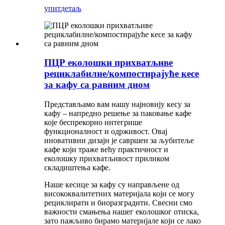
упит
детаљ
ПЦР еколошки прихватљиве
рециклабилне/компостирајуће кесе
за кафу са равним дном
Представљамо вам нашу најновију кесу за
кафу – напредно решење за паковање кафе
које беспрекорно интегрише
функционалност и одрживост. Овај
иновативни дизајн је савршен за љубитеље
кафе који траже већу практичност и
еколошку прихватљивост приликом
складиштења кафе.
Наше кесице за кафу су направљене од
висококвалитетних материјала који се могу
рециклирати и биоразградити. Свесни смо
важности смањења нашег еколошког отиска,
зато пажљиво бирамо материјале који се лако