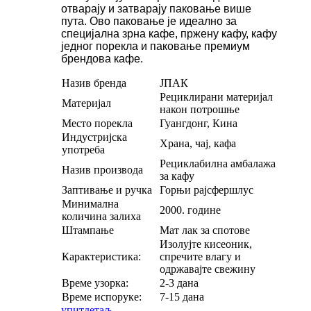
отварају и затварају паковање више
пута. Ово паковање је идеално за
специјална зрна кафе, пржену кафу, кафу
једног порекла и паковање премиум
брендова кафе.
Назив бренда
ЈПАК
Рециклирани материјал
Материјал
након потрошње
Место порекла
Гуангдонг, Кина
Индустријска
Храна, чај, кафа
употреба
Рециклабилна амбалажа
Назив производа
за кафу
Заптивање и ручка
Горњи рајсфершлус
Минимална
2000. године
количина залиха
Штампање
Мат лак за спотове
Изолујте кисеоник,
Карактеристика:
спречите влагу и
одржавајте свежину
Време узорка:
2-3 дана
Време испоруке:
7-15 дана
упит
детаљ