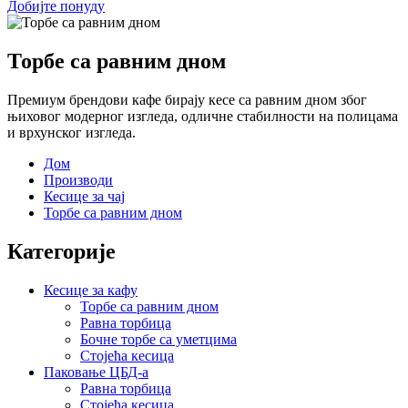
Добијте понуду
Торбе са равним дном
Премиум брендови кафе бирају кесе са равним дном због
њиховог модерног изгледа, одличне стабилности на полицама
и врхунског изгледа.
Дом
Производи
Кесице за чај
Торбе са равним дном
Категорије
Кесице за кафу
Торбе са равним дном
Равна торбица
Бочне торбе са уметцима
Стојећа кесица
Паковање ЦБД-а
Равна торбица
Стојећа кесица