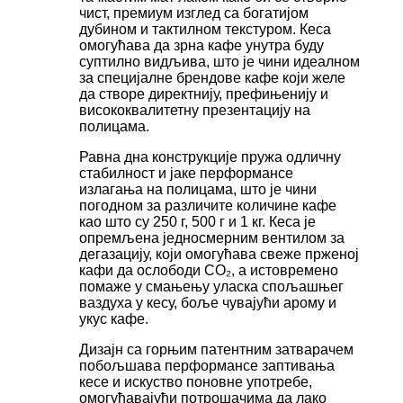
чист, премиум изглед са богатијом
дубином и тактилном текстуром. Кеса
омогућава да зрна кафе унутра буду
суптилно видљива, што је чини идеалном
за специјалне брендове кафе који желе
да створе директнију, префињенију и
висококвалитетну презентацију на
полицама.
Равна дна конструкције пружа одличну
стабилност и јаке перформансе
излагања на полицама, што је чини
погодном за различите количине кафе
као што су 250 г, 500 г и 1 кг. Кеса је
опремљена једносмерним вентилом за
дегазацију, који омогућава свеже прженој
кафи да ослободи CO₂, а истовремено
помаже у смањењу уласка спољашњег
ваздуха у кесу, боље чувајући арому и
укус кафе.
Дизајн са горњим патентним затварачем
побољшава перформансе заптивања
кесе и искуство поновне употребе,
омогућавајући потрошачима да лако