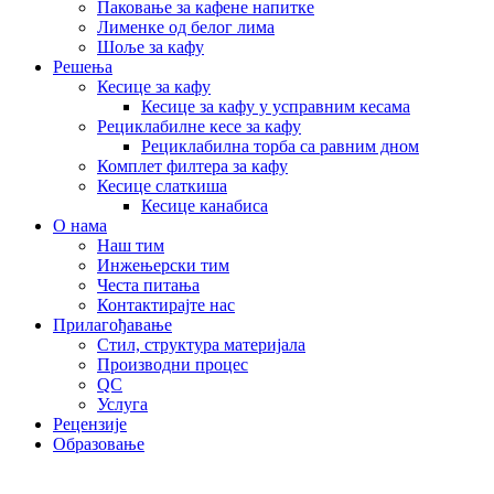
Паковање за кафене напитке
Лименке од белог лима
Шоље за кафу
Решења
Кесице за кафу
Кесице за кафу у усправним кесама
Рециклабилне кесе за кафу
Рециклабилна торба са равним дном
Комплет филтера за кафу
Кесице слаткиша
Кесице канабиса
О нама
Наш тим
Инжењерски тим
Честа питања
Контактирајте нас
Прилагођавање
Стил, структура материјала
Производни процес
QC
Услуга
Рецензије
Образовање