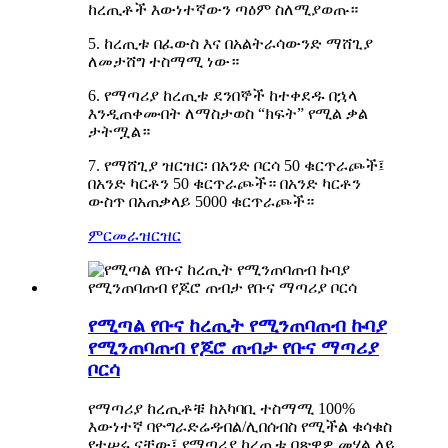
ከረጢቶች እውነተኛውን ጣዕም ስለሚያወጡ።
5. ከረጢቱ በፈውስ እና በአልትራሳውንድ ማሸጊያ
ለመታሸግ ተስማሚ ነው።
6. የማጣሪያ ከረጢቱ ደንበኞች ከተቀደዱ በኋላ
እንዲጠቀሙበት ለማስታወስ “ክፍት” የሚል ቃል
ታትሟል።
7. የማሸጊያ ዝርዝር፡ በአንድ ቦርሳ 50 ቁርጥራጮች፤
በአንድ ካርቶን 50 ቁርጥራጮች። በአንድ ካርቶን
ውስጥ በአጠቃላይ 5000 ቁርጥራጮች።
ምርመራ
ዝርዝር
የሚጣል የቡና ከረጢት የሚንጠባጠብ ኩባያ
የሚንጠባጠብ የጆሮ ጠብታ የቡና ማጣሪያ
ቦርሳ
የማጣሪያ ከረጢቶቹ ከአካባቢ ተስማሚ 100%
እውነተኛ ባዮግራድሬዳብል/ሊበሰብስ የሚችል ቁሳቁስ
የተሠሩ ናቸው፤ የማጣሪያ ከረጢቱ በጽዋዎ መሃል ላይ