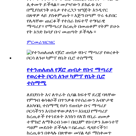
ሊቀመጥ ይችላል። መያዣውን ይክፈቱ እና
በሚያስደንቅ ሁኔታ የተረጋጋ ዝግጅት እንዲኖር
በጽዋዎ ላይ ያስቀምጡት። እጅግ በጣም ጥሩ ፋይበር
የሌላቸው ጨርቆች የተሰራ ከፍተኛ ተግባራዊ
ማጣሪያ። የማጣሪያ ከረጢት በመጠቀም የትም ይሁኑ
የት አንድ ኩባያ ቡና መጠጣት ይችላሉ።
ምርመራ
ዝርዝር
የተንጠለጠለ የጆሮ ጠብታ የቡና ማጣሪያ
የወረቀት ቦርሳ ለጉዞ ካምፕ የቤት ቢሮ
ተስማሚ
ለደህንነት እና ለጥራት ሲባል ከፍተኛ ደረጃ ባላቸው
የምግብ ቁሳቁሶች በጥንቃቄ የተሰራውን አብዮታዊ
ለአካባቢ ተስማሚ የሆነ የጠብታ ቡና ማጣሪያ
ቦርሳችንን እናስተዋውቃለን። እነዚህ የማጣሪያ
ከረጢቶች የተነደፉት እንከን የለሽ የቢራ ጠመቃ
ተሞክሮ ለማቅረብ ነው፣ በዚህም የቡናዎን እውነተኛ
ጣዕም መደሰት ይችላሉ። በፈጠራ ዲዛይናችን፣
ከረጢቱን በቀላሉ በጽዋው መሃል ላይ ማስቀመጥ