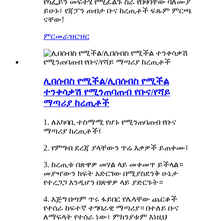
የካፌይን መፍትሄ የሚፈልጉ ስራ የበዛባቸው ባለሙያ
ይሁኑ፣ የጃፓን ጠብታ ቡና ከረጢቶች ፍጹም ምርጫ
ናቸው!
ምርመራ
ዝርዝር
ሊበሰብስ የሚችል/ሊበሰብስ የሚችል
ተንቀሳቃሽ የሚንጠባጠብ የቡና/የሻይ
ማጣሪያ ከረጢቶች
1. ለአካባቢ ተስማሚ የሆኑ የሚንጠባጠብ የቡና
ማጣሪያ ከረጢቶች፤
2. የምግብ ደረጃ ያላቸውን ጥሬ እቃዎች ይጠቀሙ፤
3. ከረጢቱ በጽዋዎ መሃል ላይ መቀመጥ ይችላል።
መያዣውን ክፍት አድርገው በሚያስደንቅ ሁኔታ
የተረጋጋ እንዲሆን በጽዋዎ ላይ ያድርጉት።
4. እጅግ በጣም ጥሩ ፋይበር የሌላቸው ጨርቆች
የተሰራ ከፍተኛ ተግባራዊ ማጣሪያ። በተለይ ቡና
ለማፍላት የተሰራ ነው፣ ምክንያቱም እነዚህ