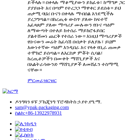
ይችላሉ። በቀላሉ ማቆሚያውን ይክፈቱ፣ ከማግዎ ጋር
ያያይዙት እና በጣም የተረጋጋ ማዋቀር ይደሰቱ። ይህ
ጠቃሚ ባህሪ ቡናን በቀላሉ ማብሰል እንደሚችሉ
ያረጋግጣል። በከረጢቱ ውስጥ ያለው ከፍተኛ
አፈጻጸም ያለው ማጣሪያ ሙሉውን የቡና ጣዕም
ለማውጣት በተለይ ከተሰራ ማይክሮፋይበር
ያልተሸመነ ጨርቅ የተሰራ ነው። እነዚህ ማጣሪያዎች
የቡናውን መሬት ከፈሳሽ በብቃት ይለያሉ፣ ይህም
እውነተኛው ጣዕም እንዲበራ እና የላቀ የቢራ ጠመቃ
ተሞክሮ ይሰጣል። ለእርስዎ ምቾት ሲባል፣
ከረጢቶቻችን በሙቀት ማሸጊያዎች እና
በአልትራሳውንድ ማሸጊያዎች ለመሸፈን ተስማሚ
ናቸው።
ምርመራ
ዝርዝር
ዶንግጓን ዩፑ ፓኬጂንግ ፕሮዳክትስ ኃ.የተ.የግ.ማ.
sam@ypak-packaging.com
ስልክ:+86-13922978931