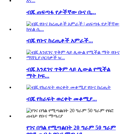
ብጁ ጠፍጣፋ የታችኛው ቡና ቢ...
ብጁ የቡና ከረጢቶች አምራች...
ብጁ እንደገና ጥቅም ላይ ሊውል የሚችል
ማት ኮፍ...
ብጁ የክራፍት ወረቀት መቆሚያ...
የገና በዓል የሚጣልበት 20 ግራም 50 ግራም