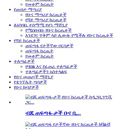
የመቆም ከረጢት
የጠብታ ማጣሪያ
የቡና ማጣሪያ ከረጢቶች
የሻይ ማጣሪያ ከረጢቶች
ለአካባቢ ተስማሚ የሆነ ማሸጊያ
የሚበሰብሱ የቡና ከረጢቶች
እንደገና ጥቅም ላይ ሊውሉ የሚችሉ የቡና ከረጢቶች
የሻይ ከረጢቶች
ጠፍጣፋ የታችኛው ቦርሳዎች
ጠፍጣፋ ከረጢት
የመቆም ከረጢት
ተለጣፊዎች
የባህል እና የፈጠራ ተለጣፊዎች
ተለጣፊዎችን አስተላልፍ
የቡና መጠጦች ማሸጊያ
የቲንፕሌት ጣሳዎች
የቡና ኩባያዎች
ብጁ ጠፍጣፋ-ታች ቡና ቢ...