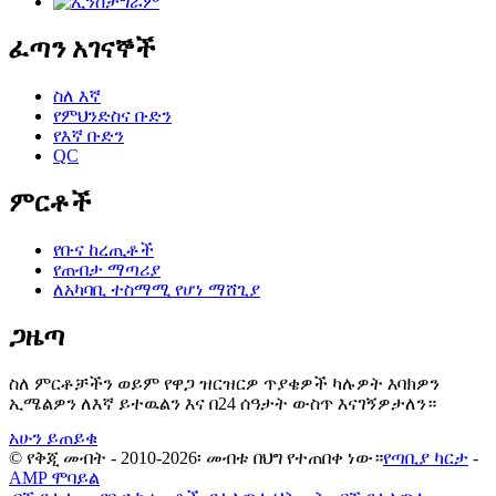
ፈጣን አገናኞች
ስለ እኛ
የምህንድስና ቡድን
የእኛ ቡድን
QC
ምርቶች
የቡና ከረጢቶች
የጠብታ ማጣሪያ
ለአካባቢ ተስማሚ የሆነ ማሸጊያ
ጋዜጣ
ስለ ምርቶቻችን ወይም የዋጋ ዝርዝርዎ ጥያቄዎች ካሉዎት እባክዎን
ኢሜልዎን ለእኛ ይተዉልን እና በ24 ሰዓታት ውስጥ እናገኝዎታለን።
አሁን ይጠይቁ
© የቅጂ መብት - 2010-2026፡ መብቱ በህግ የተጠበቀ ነው።
የጣቢያ ካርታ
-
AMP ሞባይል