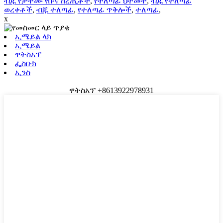
ብጁ የታተሙ የቡና ከረጢቶች
,
የተለጣፊ ህትመት
,
ብጁ የተለጣፊ
ወረቀቶች
,
ብጁ ተለጣፊ
,
የተለጣፊ ጥቅሎች
,
ተለጣፊ
,
x
ኢሜይል ላክ
ኢሜይል
ዋትስአፕ
ፌስቡክ
ኢንስ
ዋትስአፕ +8613922978931