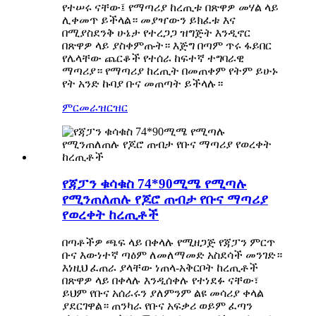
የተሠሩ ናቸው፤ የማጣሪያ ከረጢቱ በጽዋዎ መሃል ላይ
ሊቀመጥ ይችላል። መያዣውን ይክፈቱ እና
በሚያስደንቅ ሁኔታ የተረጋጋ ዝግጅት እንዲኖር
በጽዋዎ ላይ ያስቀምጡት። እጅግ በጣም ጥሩ ፋይበር
የሌላቸው ጨርቆች የተሰራ ከፍተኛ ተግባራዊ
ማጣሪያ። የማጣሪያ ከረጢት በመጠቀም የትም ይሁኑ
የት አንድ ኩባያ ቡና መጠጣት ይችላሉ።
ምርመራ
ዝርዝር
የጃፓን ቁሳቁስ 74*90ሚሜ የሚጣሉ
የሚንጠለጠሉ የጆሮ ጠብታ የቡና ማጣሪያ
የወረቀት ከረጢቶች
በጣቶችዎ ጫፍ ላይ በቀላሉ የሚዘጋጅ የጃፓን ምርጥ
ቡና እውነተኛ ጣዕም ለመለማመድ አስደሳች መንገድ።
እነዚህ ፈጠራ ያላቸው ነጠላ-አቅርቦት ከረጢቶች
በጽዋዎ ላይ በቀላሉ እንዲሰቀሉ የተነደፉ ናቸው፣
ይህም የቡና አሰራሩን ያለምንም ልዩ መሳሪያ ቀላል
ያደርገዋል። ጠንካራ የቡና አፍቃሪ ወይም ፈጣን