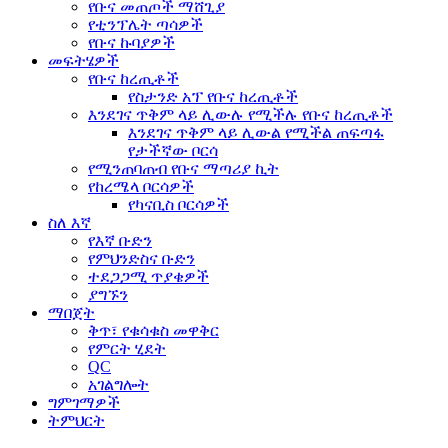
የቡና መጠጦች ማሸጊያ
የቲንፕሌት ጣሳዎች
የቡና ኩባያዎች
መፍትሄዎች
የቡና ከረጢቶች
የስታንድ አፕ የቡና ከረጢቶች
እንደገና ጥቅም ላይ ሊውሉ የሚችሉ የቡና ከረጢቶች
እንደገና ጥቅም ላይ ሊውል የሚችል ጠፍጣፋ
የታችኛው ቦርሳ
የሚንጠባጠብ የቡና ማጣሪያ ኪት
የከረሜላ ቦርሳዎች
የካናቢስ ቦርሳዎች
ስለ እኛ
የእኛ ቡድን
የምህንድስና ቡድን
ተደጋጋሚ ጥያቄዎች
ያግኙን
ማበጀት
ቅጥ፣ የቁሳቁስ መዋቅር
የምርት ሂደት
QC
አገልግሎት
ግምገማዎች
ትምህርት