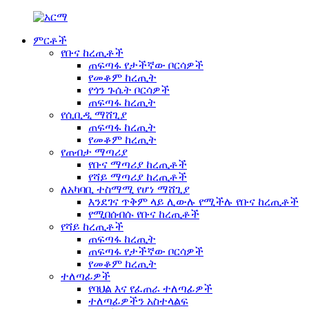
ምርቶች
የቡና ከረጢቶች
ጠፍጣፋ የታችኛው ቦርሳዎች
የመቆም ከረጢት
የጎን ጉሴት ቦርሳዎች
ጠፍጣፋ ከረጢት
የሲቢዲ ማሸጊያ
ጠፍጣፋ ከረጢት
የመቆም ከረጢት
የጠብታ ማጣሪያ
የቡና ማጣሪያ ከረጢቶች
የሻይ ማጣሪያ ከረጢቶች
ለአካባቢ ተስማሚ የሆነ ማሸጊያ
እንደገና ጥቅም ላይ ሊውሉ የሚችሉ የቡና ከረጢቶች
የሚበሰብሱ የቡና ከረጢቶች
የሻይ ከረጢቶች
ጠፍጣፋ ከረጢት
ጠፍጣፋ የታችኛው ቦርሳዎች
የመቆም ከረጢት
ተለጣፊዎች
የባህል እና የፈጠራ ተለጣፊዎች
ተለጣፊዎችን አስተላልፍ