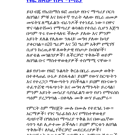
የዩፎ ጠብታ የቡና ማጣሪያ
ይህ ብጁ የክሪስማስ ዩፎ ጠብታ የቡና ማጣሪያ ቦርሳ
ለበዓል፣ ምቹ እና ከፍተኛ ጥራት ላለው የቢራ ጠመቃ
መፍትሄ ለሚፈልጉ ብራንዶች የተነደፈ ነው። በዋና
ዋና ባልተሸመነ የማጣሪያ ቁሳቁስ የተሰራ ሲሆን እጅግ
በጣም ጥሩ የመተላለፍ ችሎታ ያለው እና ምንም
አይነት ደለል የሌለው ንጹህ፣ መዓዛ ያለው ኩባያ
ያቀርባል። በ20 ግራም እና 50 ግራም አቅም የሚገኝ
ሲሆን ከረጢቶቹ ለወቅታዊ የስጦታ ስብስቦች፣
ለሆቴል መገልገያዎች፣ ለችርቻሮ ጥቅሎች ወይም
ለበዓል ቡና ማስተዋወቂያዎች ተስማሚ ናቸው።
ልዩ የሆነው የዩፎ ጉልላት ቅርፅ በቢራ ጠመቃ ወቅት
በተቀላጠፈ ሁኔታ ይስፋፋል፣ ይህም የውሃ ስርጭትን
እና የተረጋጋ ማውጣትን ያስችላል። ይህም የቡናውን
ተፈጥሯዊ ጣፋጭነት እና መዓዛ ለማጉላት ይረዳል፣
ምንም አይነት መሳሪያ ሳያስፈልግ ወጥ የሆነ የማፍሰስ
ጣዕም ያረጋግጣል - በቀላሉ ሙቅ ውሃ ይጨምሩ።
የምርት ስም ማበጀት ሙሉ በሙሉ የተደገፈ ነው።
አርማዎች፣ የገና ግራፊክስ እና የማስተዋወቂያ
ዲዛይኖች በግለሰብ ማጣሪያ ጥቅል እና በውጨኛው
ሳጥን ላይ ሊታተሙ ይችላሉ፣ ይህም ምርቱን ለበዓል
ጥቅሎች፣ ለካፌ የችርቻሮ መደርደሪያዎች፣