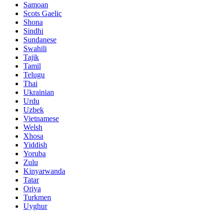
Samoan
Scots Gaelic
Shona
Sindhi
Sundanese
Swahili
Tajik
Tamil
Telugu
Thai
Ukrainian
Urdu
Uzbek
Vietnamese
Welsh
Xhosa
Yiddish
Yoruba
Zulu
Kinyarwanda
Tatar
Oriya
Turkmen
Uyghur