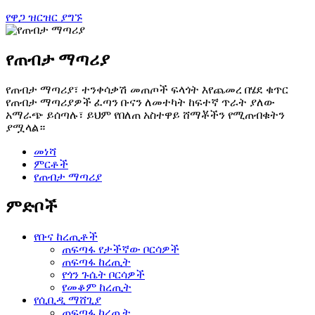
የዋጋ ዝርዝር ያግኙ
የጠብታ ማጣሪያ
የጠብታ ማጣሪያ፣ ተንቀሳቃሽ መጠጦች ፍላጎት እየጨመረ በሄደ ቁጥር
የጠብታ ማጣሪያዎች ፈጣን ቡናን ለመተካት ከፍተኛ ጥራት ያለው
አማራጭ ይሰጣሉ፣ ይህም የበለጠ አስተዋይ ሸማቾችን የሚጠብቁትን
ያሟላል።
መነሻ
ምርቶች
የጠብታ ማጣሪያ
ምድቦች
የቡና ከረጢቶች
ጠፍጣፋ የታችኛው ቦርሳዎች
ጠፍጣፋ ከረጢት
የጎን ጉሴት ቦርሳዎች
የመቆም ከረጢት
የሲቢዲ ማሸጊያ
ጠፍጣፋ ከረጢት