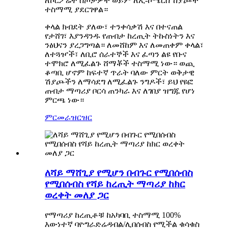
ለኮርፖሬት ስጦታዎች ወይም ለኢ-ኮሜርስ ሽያጮች
ተስማሚ ያደርገዋል።
ቀላል ክብደት ያለው፣ ተንቀሳቃሽ እና በተናጠል
የታሸገ፣ እያንዳንዱ የጠብታ ከረጢት ትኩስነትን እና
ንፅህናን ያረጋግጣል። ለመሸከም እና ለመጠቀም ቀላል፣
ለተጓዦች፣ ለቢሮ ሰራተኞች እና ፈጣን ልዩ የቡና
ተሞክሮ ለሚፈልጉ ሸማቾች ተስማሚ ነው። ወጪ
ቆጣቢ ሆኖም ከፍተኛ ጥራት ባለው ምርት ወቅታዊ
ሽያጮችን ለማሳደግ ለሚፈልጉ ንግዶች፣ ይህ የዩፎ
ጠብታ ማጣሪያ ቦርሳ ጠንካራ እና ለገበያ ዝግጁ የሆነ
ምርጫ ነው።
ምርመራ
ዝርዝር
ለሻይ ማሸጊያ የሚሆን በብጉር የሚበሰብስ
የሚበሰብስ የሻይ ከረጢት ማጣሪያ ከክር
ወረቀት መለያ ጋር
የማጣሪያ ከረጢቶቹ ከአካባቢ ተስማሚ 100%
እውነተኛ ባዮግራድሬዳብል/ሊበሰብስ የሚችል ቁሳቁስ