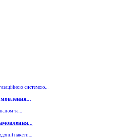
мовлення...
амовлення...