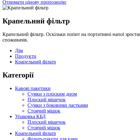
Отримати цінову пропозицію
Крапельний фільтр
Крапельний фільтр. Оскільки попит на портативні напої зроста
споживачів.
Дім
Продукти
Крапельний фільтр
Категорії
Кавові пакетики
Сумки з плоским дном
Плоский мішечок
Сумки з боковими ластками
Стоячий мішок
Упаковка КБД
Плоский мішечок
Стоячий мішок
Крапельний фільтр
Фільтр-пакети для кави