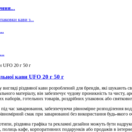
ння...
..
..
льної кави UFO 20 г 50 г
 вигляді різдвяної кави розроблений для брендів, які шукають св
ьного матеріалу, він забезпечує чудову проникність та чисту, ар
их наборів, готельних товарів, роздрібних упаковок або святкови
ід час заварювання, забезпечуючи рівномірне розподілення води
рівномірний смак при заварюванні без використання будь-якого 
типи, різдвяна графіка та рекламні дизайни можуть бути надруков
, полиць кафе, корпоративних подарунків або продажів в інтерне