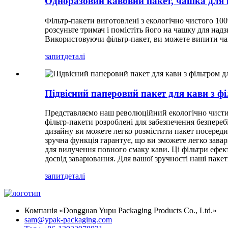
Одноразовий кавовий пакет, чашка для к
Фільтр-пакети виготовлені з екологічно чистого 10
розсуньте тримач і помістіть його на чашку для на
Використовуючи фільтр-пакет, ви можете випити чаш
запит
деталі
Підвісний паперовий пакет для кави з фі
Представляємо наш революційний екологічно чистий 
фільтр-пакети розроблені для забезпечення безпер
дизайну ви можете легко розмістити пакет посередин
зручна функція гарантує, що ви зможете легко зава
для вилучення повного смаку кави. Ці фільтри ефе
досвід заварювання. Для вашої зручності наші паке
запит
деталі
Компанія «Dongguan Yupu Packaging Products Co., Ltd.»
sam@ypak-packaging.com