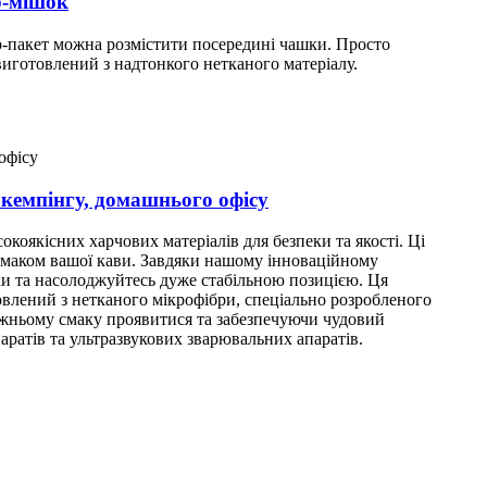
р-мішок
р-пакет можна розмістити посередині чашки. Просто
виготовлений з надтонкого нетканого матеріалу.
 кемпінгу, домашнього офісу
коякісних харчових матеріалів для безпеки та якості. Ці
смаком вашої кави. Завдяки нашому інноваційному
шки та насолоджуйтесь дуже стабільною позицією. Ця
овлений з нетканого мікрофібри, спеціально розробленого
вжньому смаку проявитися та забезпечуючи чудовий
ратів та ультразвукових зварювальних апаратів.