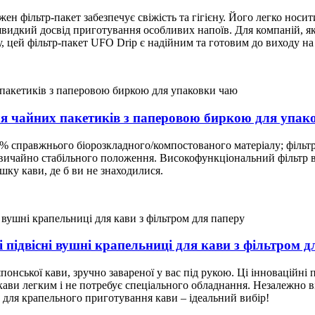
ен фільтр-пакет забезпечує свіжість та гігієну. Його легко носи
видкий досвід приготування особливих напоїв. Для компаній, як
, цей фільтр-пакет UFO Drip є надійним та готовим до виходу н
я чайних пакетиків з паперовою биркою для упак
0% справжнього біорозкладного/компостованого матеріалу; фільт
дзвичайно стабільного положення. Високофункціональний фільтр 
ку кави, де б ви не знаходилися.
 підвісні вушні крапельниці для кави з фільтром д
нської кави, зручно завареної у вас під рукою. Ці інноваційні па
ави легким і не потребує спеціального обладнання. Незалежно ві
 для крапельного приготування кави – ідеальний вибір!