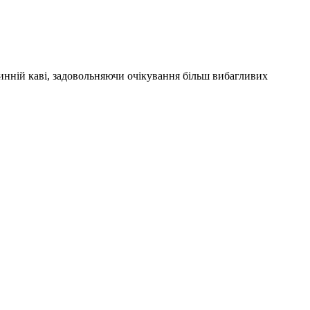
чинній каві, задовольняючи очікування більш вибагливих