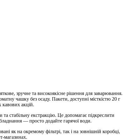
яткове, зручне та високоякісне рішення для заварювання.
оматну чашку без осаду. Пакети, доступні місткістю 20 г
х кавових акцій.
 та стабільну екстракцію. Це допомагає підкреслити
обладнання — просто додайте гарячої води.
ані як на окремому фільтрі, так і на зовнішній коробці,
т-магазинах.