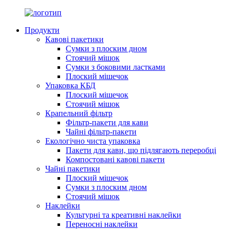
Продукти
Кавові пакетики
Сумки з плоским дном
Стоячий мішок
Сумки з боковими ластками
Плоский мішечок
Упаковка КБД
Плоский мішечок
Стоячий мішок
Крапельний фільтр
Фільтр-пакети для кави
Чайні фільтр-пакети
Екологічно чиста упаковка
Пакети для кави, що підлягають переробці
Компостовані кавові пакети
Чайні пакетики
Плоский мішечок
Сумки з плоским дном
Стоячий мішок
Наклейки
Культурні та креативні наклейки
Переносні наклейки