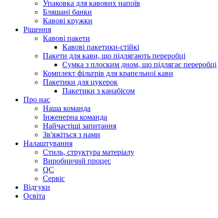
Упаковка для кавових напоїв
Бляшані банки
Кавові кружки
Рішення
Кавові пакети
Кавові пакетики-стійкі
Пакети для кави, що підлягають переробці
Сумка з плоским дном, що підлягає переробці
Комплект фільтрів для крапельної кави
Пакетики для цукерок
Пакетики з канабісом
Про нас
Наша команда
Інженерна команда
Найчастіші запитання
Зв'яжіться з нами
Налаштування
Стиль, структура матеріалу
Виробничий процес
QC
Сервіс
Відгуки
Освіта