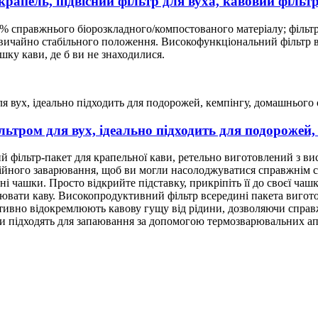
рапель, підвісний фільтр для вуха, кавовий фільт
0% справжнього біорозкладного/компостованого матеріалу; фільт
дзвичайно стабільного положення. Високофункціональний фільтр 
ку кави, де б ви не знаходилися.
льтром для вух, ідеально підходить для подорожей,
фільтр-пакет для крапельної кави, ретельно виготовлений з висо
ебійного заварювання, щоб ви могли насолоджуватися справжнім 
і чашки. Просто відкрийте підставку, прикріпіть її до своєї ча
рювати каву. Високопродуктивний фільтр всередині пакета вигот
ктивно відокремлюють кавову гущу від рідини, дозволяючи спра
ти підходять для запаювання за допомогою термозварювальних апа