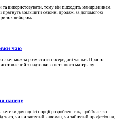
ти та використовувати, тому він підходить мандрівникам,
і прагнуть збільшити сезонні продажі за допомогою
а ринок вибором.
овки чаю
р-пакет можна розмістити посередині чашки. Просто
виготовлений з надтонкого нетканого матеріалу.
ля паперу
кетики для однієї порції розроблені так, щоб їх легко
д того, чи ви завзятий кавоман, чи зайнятий професіонал,