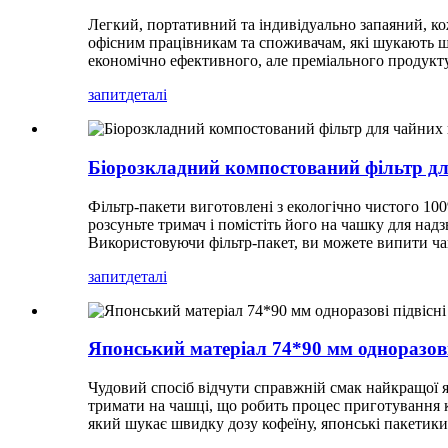
Легкий, портативний та індивідуально запаяний, кож
офісним працівникам та споживачам, які шукають ш
економічно ефективного, але преміального продукту
запит
деталі
Біорозкладний компостований фільтр дл
Фільтр-пакети виготовлені з екологічно чистого 10
розсуньте тримач і помістіть його на чашку для на
Використовуючи фільтр-пакет, ви можете випити чаш
запит
деталі
Японський матеріал 74*90 мм одноразові
Чудовий спосіб відчути справжній смак найкращої япо
тримати на чашці, що робить процес приготування к
який шукає швидку дозу кофеїну, японські пакетики