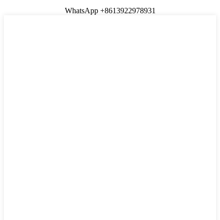
WhatsApp +8613922978931