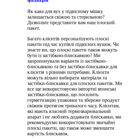
Як кава для вух у підвісному мішку
залишається свіжою та стерильною?
Дозвольте представити вам наш плоский
пакет.
Багато клієнтів персоналізують плоскі
пакети під час купівлі підвісних вушок. Чи
знаєте ви, що плоскі пакети також можуть
бути із застібкою-блискавкою? Ми
запропонували варіанти із застібкою-
блискавкою та без застібки-блискавки для
клієнтів з різними потребами. Клієнти
можуть вільно вибирати матеріали та
застібки-блискавки для плоских пакетів. Ми
все ще використовуємо імпортні японські
застібки-блискавки, що посилить
герметизацію упаковки та збереже продукт
свіжим протягом тривалого часу. Клієнтам,
які мають власний термозварювальний
апарат і не люблять додавати блискавки, ми
рекомендуємо використовувати звичайні
плоскі пакети, що також може зменшити
вартість блискавок.