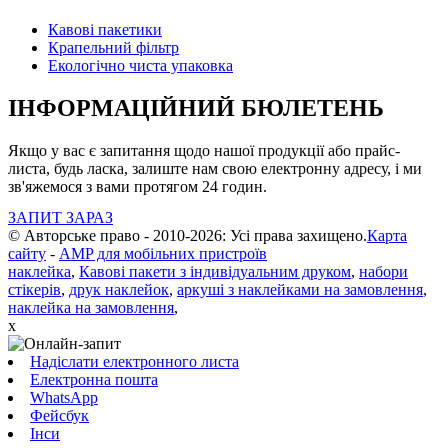
Кавові пакетики
Крапельний фільтр
Екологічно чиста упаковка
ІНФОРМАЦІЙНИЙ БЮЛЕТЕНЬ
Якщо у вас є запитання щодо нашої продукції або прайс-
листа, будь ласка, залиште нам свою електронну адресу, і ми
зв'яжемося з вами протягом 24 годин.
ЗАПИТ ЗАРАЗ
© Авторське право - 2010-2026: Усі права захищено.
Карта
сайту
-
AMP для мобільних пристроїв
наклейка
,
Кавові пакети з індивідуальним друком
,
набори
стікерів
,
друк наклейок
,
аркуші з наклейками на замовлення
,
наклейка на замовлення
,
x
Надіслати електронного листа
Електронна пошта
WhatsApp
Фейсбук
Інси