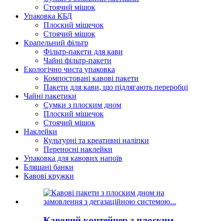
Стоячий мішок
Упаковка КБД
Плоский мішечок
Стоячий мішок
Крапельний фільтр
Фільтр-пакети для кави
Чайні фільтр-пакети
Екологічно чиста упаковка
Компостовані кавові пакети
Пакети для кави, що підлягають переробці
Чайні пакетики
Сумки з плоским дном
Плоский мішечок
Стоячий мішок
Наклейки
Культурні та креативні наліпки
Переносні наклейки
Упаковка для кавових напоїв
Бляшані банки
Кавові кружки
Кавовий контейнер з плоским