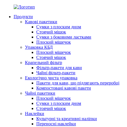
Продукти
Кавові пакетики
Сумки з плоским дном
Стоячий мішок
Сумки з боковими ластками
Плоский мішечок
Упаковка КБД
Плоский мішечок
Стоячий мішок
Крапельний фільтр
Фільтр-пакети для кави
Чайні фільтр-пакети
Екологічно чиста упаковка
Пакети для кави, що підлягають переробці
Компостовані кавові пакети
Чайні пакетики
Плоский мішечок
Сумки з плоским дном
Стоячий мішок
Наклейки
Культурні та креативні наліпки
Переносні наклейки