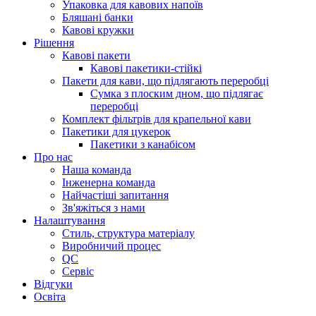
Упаковка для кавових напоїв
Бляшані банки
Кавові кружки
Рішення
Кавові пакети
Кавові пакетики-стійкі
Пакети для кави, що підлягають переробці
Сумка з плоским дном, що підлягає
переробці
Комплект фільтрів для крапельної кави
Пакетики для цукерок
Пакетики з канабісом
Про нас
Наша команда
Інженерна команда
Найчастіші запитання
Зв'яжіться з нами
Налаштування
Стиль, структура матеріалу
Виробничий процес
QC
Сервіс
Відгуки
Освіта