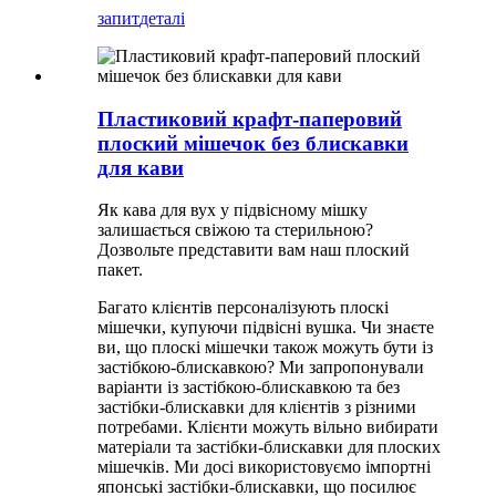
запит
деталі
Пластиковий крафт-паперовий
плоский мішечок без блискавки
для кави
Як кава для вух у підвісному мішку
залишається свіжою та стерильною?
Дозвольте представити вам наш плоский
пакет.
Багато клієнтів персоналізують плоскі
мішечки, купуючи підвісні вушка. Чи знаєте
ви, що плоскі мішечки також можуть бути із
застібкою-блискавкою? Ми запропонували
варіанти із застібкою-блискавкою та без
застібки-блискавки для клієнтів з різними
потребами. Клієнти можуть вільно вибирати
матеріали та застібки-блискавки для плоских
мішечків. Ми досі використовуємо імпортні
японські застібки-блискавки, що посилює