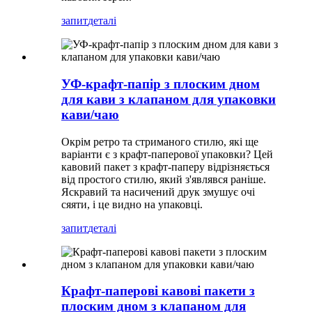
запит
деталі
УФ-крафт-папір з плоским дном
для кави з клапаном для упаковки
кави/чаю
Окрім ретро та стриманого стилю, які ще
варіанти є з крафт-паперової упаковки? Цей
кавовий пакет з крафт-паперу відрізняється
від простого стилю, який з'являвся раніше.
Яскравий та насичений друк змушує очі
сяяти, і це видно на упаковці.
запит
деталі
Крафт-паперові кавові пакети з
плоским дном з клапаном для