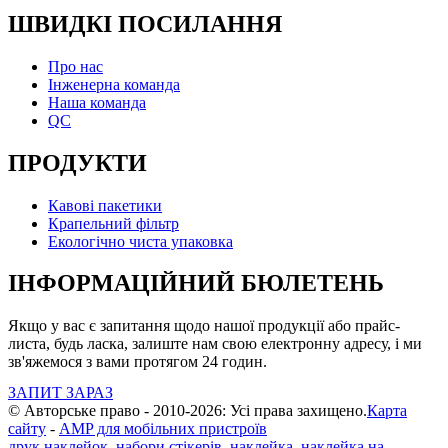
ШВИДКІ ПОСИЛАННЯ
Про нас
Інженерна команда
Наша команда
QC
ПРОДУКТИ
Кавові пакетики
Крапельний фільтр
Екологічно чиста упаковка
ІНФОРМАЦІЙНИЙ БЮЛЕТЕНЬ
Якщо у вас є запитання щодо нашої продукції або прайс-
листа, будь ласка, залиште нам свою електронну адресу, і ми
зв'яжемося з вами протягом 24 годин.
ЗАПИТ ЗАРАЗ
© Авторське право - 2010-2026: Усі права захищено.
Карта
сайту
-
AMP для мобільних пристроїв
друк наклейок
,
набори стікерів
,
наклейка
,
наклейка на