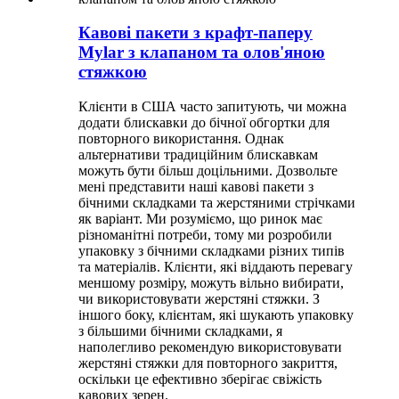
Кавові пакети з крафт-паперу
Mylar з клапаном та олов'яною
стяжкою
Клієнти в США часто запитують, чи можна
додати блискавки до бічної обгортки для
повторного використання. Однак
альтернативи традиційним блискавкам
можуть бути більш доцільними. Дозвольте
мені представити наші кавові пакети з
бічними складками та жерстяними стрічками
як варіант. Ми розуміємо, що ринок має
різноманітні потреби, тому ми розробили
упаковку з бічними складками різних типів
та матеріалів. Клієнти, які віддають перевагу
меншому розміру, можуть вільно вибирати,
чи використовувати жерстяні стяжки. З
іншого боку, клієнтам, які шукають упаковку
з більшими бічними складками, я
наполегливо рекомендую використовувати
жерстяні стяжки для повторного закриття,
оскільки це ефективно зберігає свіжість
кавових зерен.