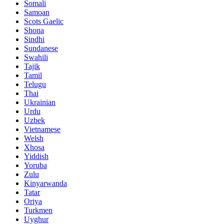
Somali
Samoan
Scots Gaelic
Shona
Sindhi
Sundanese
Swahili
Tajik
Tamil
Telugu
Thai
Ukrainian
Urdu
Uzbek
Vietnamese
Welsh
Xhosa
Yiddish
Yoruba
Zulu
Kinyarwanda
Tatar
Oriya
Turkmen
Uyghur