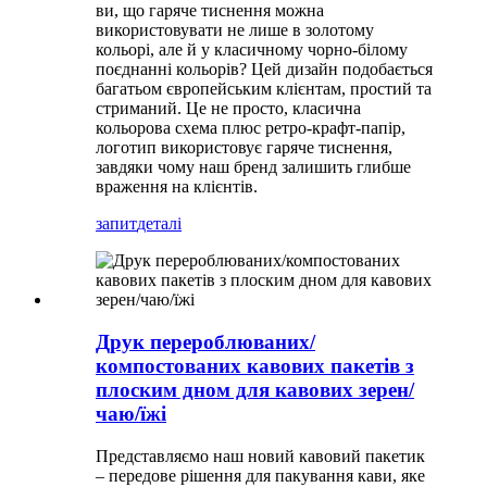
ви, що гаряче тиснення можна
використовувати не лише в золотому
кольорі, але й у класичному чорно-білому
поєднанні кольорів? Цей дизайн подобається
багатьом європейським клієнтам, простий та
стриманий. Це не просто, класична
кольорова схема плюс ретро-крафт-папір,
логотип використовує гаряче тиснення,
завдяки чому наш бренд залишить глибше
враження на клієнтів.
запит
деталі
Друк перероблюваних/
компостованих кавових пакетів з
плоским дном для кавових зерен/
чаю/їжі
Представляємо наш новий кавовий пакетик
– передове рішення для пакування кави, яке