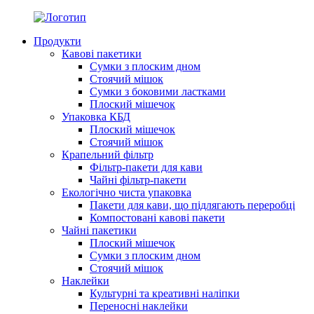
Продукти
Кавові пакетики
Сумки з плоским дном
Стоячий мішок
Сумки з боковими ластками
Плоский мішечок
Упаковка КБД
Плоский мішечок
Стоячий мішок
Крапельний фільтр
Фільтр-пакети для кави
Чайні фільтр-пакети
Екологічно чиста упаковка
Пакети для кави, що підлягають переробці
Компостовані кавові пакети
Чайні пакетики
Плоский мішечок
Сумки з плоским дном
Стоячий мішок
Наклейки
Культурні та креативні наліпки
Переносні наклейки