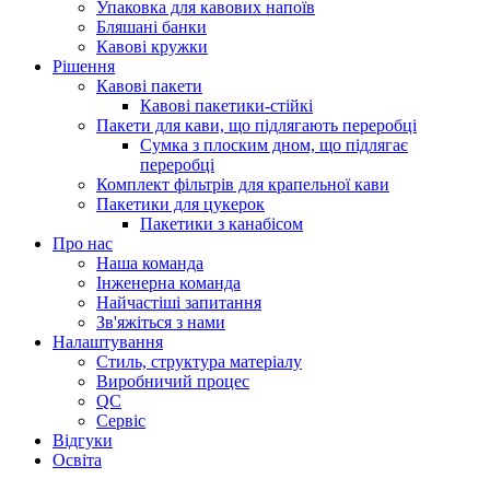
Упаковка для кавових напоїв
Бляшані банки
Кавові кружки
Рішення
Кавові пакети
Кавові пакетики-стійкі
Пакети для кави, що підлягають переробці
Сумка з плоским дном, що підлягає
переробці
Комплект фільтрів для крапельної кави
Пакетики для цукерок
Пакетики з канабісом
Про нас
Наша команда
Інженерна команда
Найчастіші запитання
Зв'яжіться з нами
Налаштування
Стиль, структура матеріалу
Виробничий процес
QC
Сервіс
Відгуки
Освіта