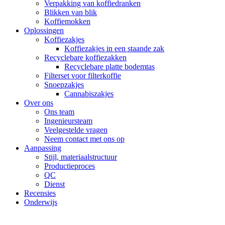
Verpakking van koffiedranken
Blikken van blik
Koffiemokken
Oplossingen
Koffiezakjes
Koffiezakjes in een staande zak
Recyclebare koffiezakken
Recyclebare platte bodemtas
Filterset voor filterkoffie
Snoepzakjes
Cannabiszakjes
Over ons
Ons team
Ingenieursteam
Veelgestelde vragen
Neem contact met ons op
Aanpassing
Stijl, materiaalstructuur
Productieproces
QC
Dienst
Recensies
Onderwijs