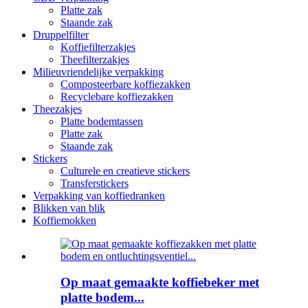
Platte zak
Staande zak
Druppelfilter
Koffiefilterzakjes
Theefilterzakjes
Milieuvriendelijke verpakking
Composteerbare koffiezakken
Recyclebare koffiezakken
Theezakjes
Platte bodemtassen
Platte zak
Staande zak
Stickers
Culturele en creatieve stickers
Transferstickers
Verpakking van koffiedranken
Blikken van blik
Koffiemokken
Op maat gemaakte koffiebeker met
platte bodem...