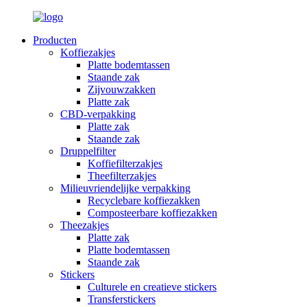
Producten
Koffiezakjes
Platte bodemtassen
Staande zak
Zijvouwzakken
Platte zak
CBD-verpakking
Platte zak
Staande zak
Druppelfilter
Koffiefilterzakjes
Theefilterzakjes
Milieuvriendelijke verpakking
Recyclebare koffiezakken
Composteerbare koffiezakken
Theezakjes
Platte zak
Platte bodemtassen
Staande zak
Stickers
Culturele en creatieve stickers
Transferstickers