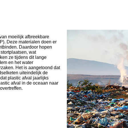
van moeilijk afbreekbare
PP). Deze materialen doen er
 ontbinden. Daardoor hopen
stortplaatsen, wat
en ze tijdens dit lange
odem en het water
zaken. Het is aangetoond dat
selketen uiteindelijk de
t plastic afval jaarlijks
astic afval in de oceaan naar
overtreffen.