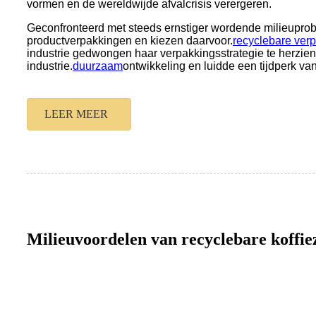
vormen en de wereldwijde afvalcrisis verergeren.
Geconfronteerd met steeds ernstiger wordende milieuprob
productverpakkingen en kiezen daarvoor.
recyclebare ver
industrie gedwongen haar verpakkingsstrategie te herzien
industrie.
duurzaam
ontwikkeling en luidde een tijdperk va
LEER MEER
Milieuvoordelen van recyclebare koffi