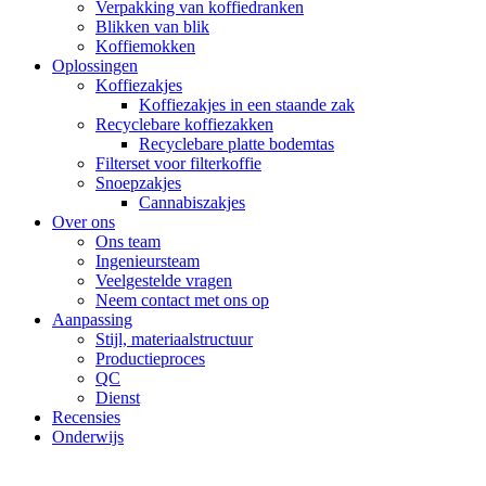
Verpakking van koffiedranken
Blikken van blik
Koffiemokken
Oplossingen
Koffiezakjes
Koffiezakjes in een staande zak
Recyclebare koffiezakken
Recyclebare platte bodemtas
Filterset voor filterkoffie
Snoepzakjes
Cannabiszakjes
Over ons
Ons team
Ingenieursteam
Veelgestelde vragen
Neem contact met ons op
Aanpassing
Stijl, materiaalstructuur
Productieproces
QC
Dienst
Recensies
Onderwijs