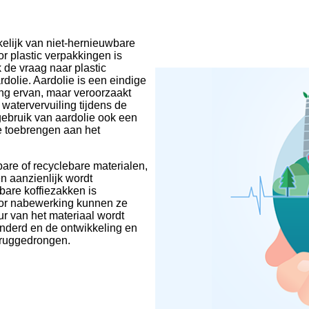
nkelijk van niet-hernieuwbare
or plastic verpakkingen is
k de vraag naar plastic
dolie. Aardolie is een eindige
ting ervan, maar veroorzaakt
watervervuiling tijdens de
gebruik van aardolie ook een
de toebrengen aan het
re of recyclebare materialen,
n aanzienlijk wordt
bare koffiezakken is
or nabewerking kunnen ze
r van het materiaal wordt
inderd en de ontwikkeling en
eruggedrongen.