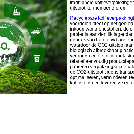
traditionele koffieverpakking
uitstoot kunnen genereren.
Recyclebare koffieverpakking
voordelen biedt op het gebied
inkoop van grondstoffen, de p
papier is aanzienlijk lager da
gebruik van hernieuwbare ene
waardoor de CO2-uitstoot aanz
biologisch afbreekbaar plastic
verhogen en de milieubelasti
relatief eenvoudig productie
papieren verpakkingsmateriale
de CO2-uitstoot tijdens trans
optimaliseren, verminderen r
koffieketen en leveren ze een