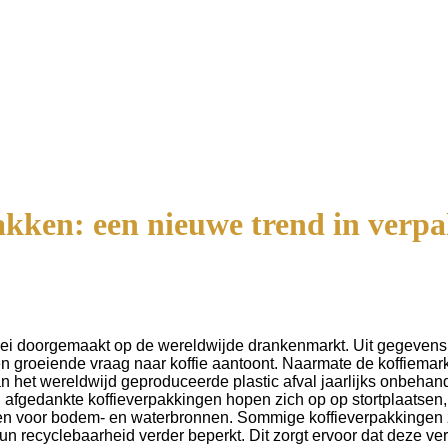
akken: een nieuwe trend in verp
groei doorgemaakt op de wereldwijde drankenmarkt. Uit gegevens 
en groeiende vraag naar koffie aantoont. Naarmate de koffiemarkt
n het wereldwijd geproduceerde plastic afval jaarlijks onbehand
gedankte koffieverpakkingen hopen zich op op stortplaatsen, n
men voor bodem- en waterbronnen. Sommige koffieverpakkingen 
t hun recyclebaarheid verder beperkt. Dit zorgt ervoor dat deze