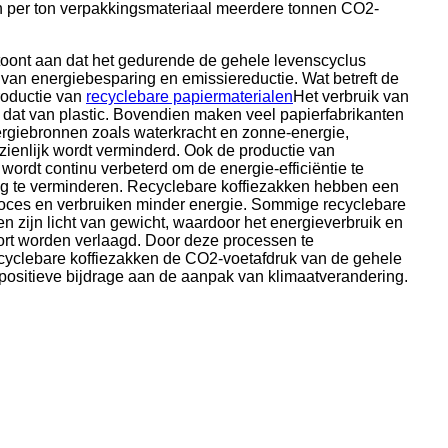
en per ton verpakkingsmateriaal meerdere tonnen CO2-
toont aan dat het gedurende de gehele levenscyclus
 van energiebesparing en emissiereductie. Wat betreft de
roductie van
recyclebare papiermaterialen
Het verbruik van
n dat van plastic. Bovendien maken veel papierfabrikanten
rgiebronnen zoals waterkracht en zonne-energie,
ienlijk wordt verminderd. Ook de productie van
 wordt continu verbeterd om de energie-efficiëntie te
ng te verminderen. Recyclebare koffiezakken hebben een
proces en verbruiken minder energie. Sommige recyclebare
n zijn licht van gewicht, waardoor het energieverbruik en
port worden verlaagd. Door deze processen te
ecyclebare koffiezakken de CO2-voetafdruk van de gehele
 positieve bijdrage aan de aanpak van klimaatverandering.