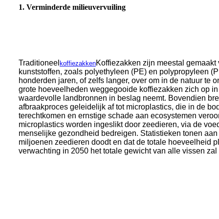
1.
Verminderde milieuvervuiling
Traditioneel
Koffiezakken zijn meestal gemaakt 
koffiezakken
kunststoffen, zoals polyethyleen (PE) en polypropyleen (
honderden jaren, of zelfs langer, over om in de natuur te
grote hoeveelheden weggegooide koffiezakken zich op in 
waardevolle landbronnen in beslag neemt. Bovendien brek
afbraakproces geleidelijk af tot microplastics, die in de b
terechtkomen en ernstige schade aan ecosystemen veroor
microplastics worden ingeslikt door zeedieren, via de voed
menselijke gezondheid bedreigen. Statistieken tonen aan da
miljoenen zeedieren doodt en dat de totale hoeveelheid pl
verwachting in 2050 het totale gewicht van alle vissen zal 