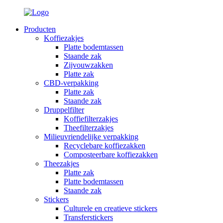
Producten
Koffiezakjes
Platte bodemtassen
Staande zak
Zijvouwzakken
Platte zak
CBD-verpakking
Platte zak
Staande zak
Druppelfilter
Koffiefilterzakjes
Theefilterzakjes
Milieuvriendelijke verpakking
Recyclebare koffiezakken
Composteerbare koffiezakken
Theezakjes
Platte zak
Platte bodemtassen
Staande zak
Stickers
Culturele en creatieve stickers
Transferstickers