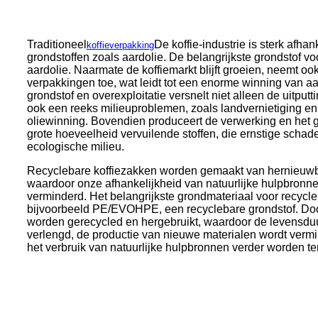
Traditioneel
De koffie-industrie is sterk afha
koffieverpakking
grondstoffen zoals aardolie. De belangrijkste grondstof vo
aardolie. Naarmate de koffiemarkt blijft groeien, neemt oo
verpakkingen toe, wat leidt tot een enorme winning van aar
grondstof en overexploitatie versnelt niet alleen de uitput
ook een reeks milieuproblemen, zoals landvernietiging en 
oliewinning. Bovendien produceert de verwerking en het 
grote hoeveelheid vervuilende stoffen, die ernstige scha
ecologische milieu.
Recyclebare koffiezakken worden gemaakt van hernieuwba
waardoor onze afhankelijkheid van natuurlijke hulpbronne
verminderd. Het belangrijkste grondmateriaal voor recycle
bijvoorbeeld PE/EVOHPE, een recyclebare grondstof. Do
worden gerecycled en hergebruikt, waardoor de levensduu
verlengd, de productie van nieuwe materialen wordt verm
het verbruik van natuurlijke hulpbronnen verder worden t