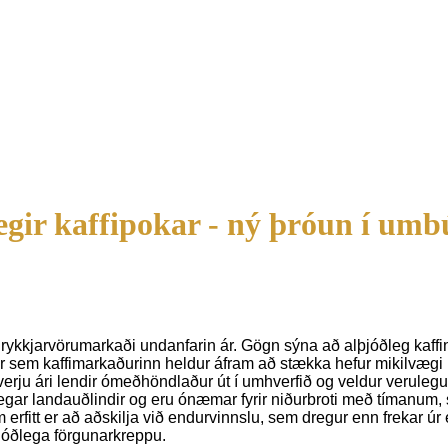
gir kaffipokar - ný þróun í um
drykkjarvörumarkaði undanfarin ár. Gögn sýna að alþjóðleg kaff
 Þar sem kaffimarkaðurinn heldur áfram að stækka hefur mikilvægi 
erju ári lendir ómeðhöndlaður út í umhverfið og veldur veruleg
legar landauðlindir og eru ónæmar fyrir niðurbroti með tímanu
fitt er að aðskilja við endurvinnslu, sem dregur enn frekar úr e
þjóðlega förgunarkreppu.