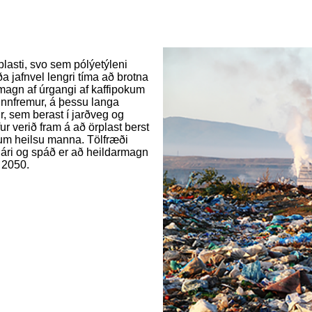
plasti, svo sem pólýetýleni
a jafnvel lengri tíma að brotna
 magn af úrgangi af kaffipokum
Ennfremur, á þessu langa
r, sem berast í jarðveg og
r verið fram á að örplast berst
kum heilsu manna. Tölfræði
u ári og spáð er að heildarmagn
ð 2050.