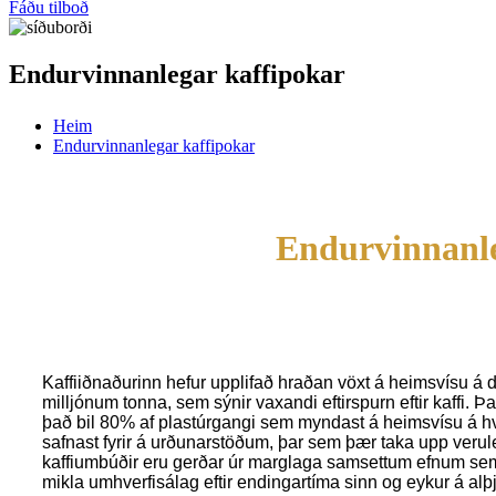
Fáðu tilboð
Endurvinnanlegar kaffipokar
Heim
Endurvinnanlegar kaffipokar
Endurvinnanle
Kaffiiðnaðurinn hefur upplifað hraðan vöxt á heimsvísu á 
milljónum tonna, sem sýnir vaxandi eftirspurn eftir kaffi.
það bil 80% af plastúrgangi sem myndast á heimsvísu á hv
safnast fyrir á urðunarstöðum, þar sem þær taka upp veru
kaffiumbúðir eru gerðar úr marglaga samsettum efnum sem er
mikla umhverfisálag eftir endingartíma sinn og eykur á al