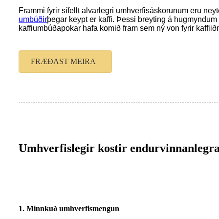
Frammi fyrir sífellt alvarlegri umhverfisáskorunum eru ney
umbúðir
þegar keypt er kaffi. Þessi breyting á hugmyndum 
kaffiumbúðapokar hafa komið fram sem ný von fyrir kaffiið
FRÆÐAST MEIRA
Umhverfislegir kostir endurvinnanlegra
1.
Minnkuð umhverfismengun