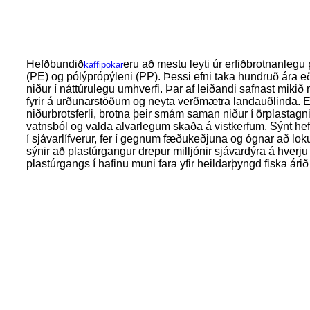
Hefðbundið
eru að mestu leyti úr erfiðbrotnanlegu 
kaffipokar
(PE) og pólýprópýleni (PP). Þessi efni taka hundruð ára eð
niður í náttúrulegu umhverfi. Þar af leiðandi safnast mikið
fyrir á urðunarstöðum og neyta verðmætra landauðlinda. 
niðurbrotsferli, brotna þeir smám saman niður í örplastagni
vatnsból og valda alvarlegum skaða á vistkerfum. Sýnt hefu
í sjávarlífverur, fer í gegnum fæðukeðjuna og ógnar að lo
sýnir að plastúrgangur drepur milljónir sjávardýra á hverj
plastúrgangs í hafinu muni fara yfir heildarþyngd fiska ári