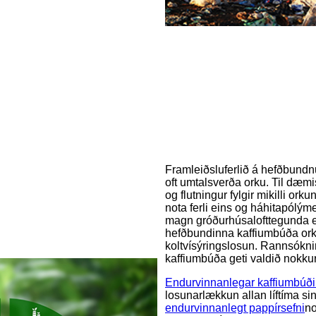
Framleiðsluferlið á hefðbund
oft umtalsverða orku. Til dæmi
og flutningur fylgir mikilli ork
nota ferli eins og háhitapólým
magn gróðurhúsalofttegunda ei
hefðbundinna kaffiumbúða or
koltvísýringslosun. Rannsóknir
kaffiumbúða geti valdið nokkur
Endurvinnanlegar kaffiumbúði
losunarlækkun allan líftíma si
endurvinnanlegt pappírsefni
no