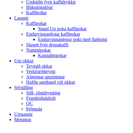
Umbúðir fyrir kaffidrykkir
Blikplötudósir
Kaffibollar
Lausnir
Kaffipokar
Stand Up poka kaffipokar
Endurvinnanlegar kaffipokar
Endurvinnanlegur poki með flatbotni
Síusett fyrir dropakaffi
Nammipokar
Kannabispokar
Um okkur
Teymið okkar
Verkfræðiteymi
Algengar spurningar
Hafðu samband við okkur
Sérstilling
Stíll, efnisbygging
Framleiðsluferli
QC
Þjónusta
Umsagnir
Menntun