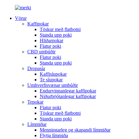
Vörur
Kaffipokar
Töskur með flatbotni
Standa upp poki
Hliðarpokar
Flatur poki
CBD umbúðir
Flatur poki
Standa upp poki
Dropasía
Kaffisíupokar
Te síupokar
Umhverfisvænar umbúðir
Endurvinnanlegar kaffipokar
Niðurbrjótanlegar kaffipokar
Tepokar
Flatur poki
Töskur með flatbotni
Standa upp poki
Límmiðar
Menningarleg og skapandi límmiðar
Flytja límmiða