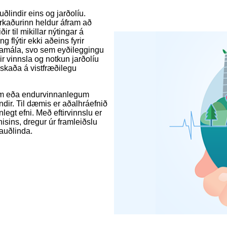
ðlindir eins og jarðolíu.
arkaðurinn heldur áfram að
r til mikillar nýtingar á
 flýtir ekki aðeins fyrir
damála, svo sem eyðileggingu
r vinnsla og notkun jarðolíu
skaða á vistfræðilegu
gum eða endurvinnanlegum
ndir. Til dæmis er aðalhráefnið
t efni. Með eftirvinnslu er
isins, dregur úr framleiðslu
uauðlinda.