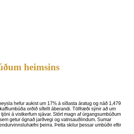
búðum heimsins
ineysla hefur aukist um 17% á síðasta áratug og náð 1,479
kaffiumbúða orðið sífellt áberandi. Tölfræði sýnir að um
u tjóni á vistkerfum sjávar. Stórt magn af úrgangsumbúðum
m, sem getur ógnað jarðvegi og vatnsauðlindum. Sumar
ndurvinnsluhæfni þeirra. Þetta skilur þessar umbúðir eftir