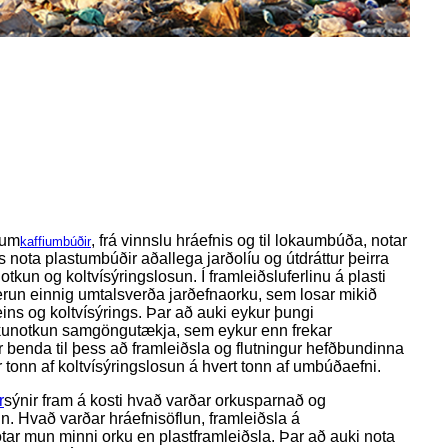
num
, frá vinnslu hráefnis og til lokaumbúða, notar
kaffiumbúðir
s nota plastumbúðir aðallega jarðolíu og útdráttur þeirra
unotkun og koltvísýringslosun. Í framleiðsluferlinu á plasti
erun einnig umtalsverða jarðefnaorku, sem losar mikið
ns og koltvísýrings. Þar að auki eykur þungi
kunotkun samgöngutækja, sem eykur enn frekar
 benda til þess að framleiðsla og flutningur hefðbundinna
 tonn af koltvísýringslosun á hvert tonn af umbúðaefni.
r
sýnir fram á kosti hvað varðar orkusparnað og
nn. Hvað varðar hráefnisöflun, framleiðsla á
tar mun minni orku en plastframleiðsla. Þar að auki nota