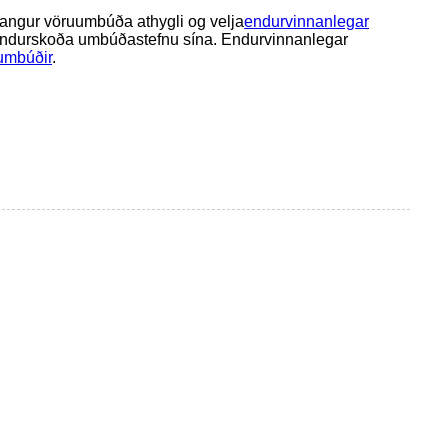
árangur vöruumbúða athygli og velja
endurvinnanlegar
að endurskoða umbúðastefnu sína. Endurvinnanlegar
iumbúðir
.