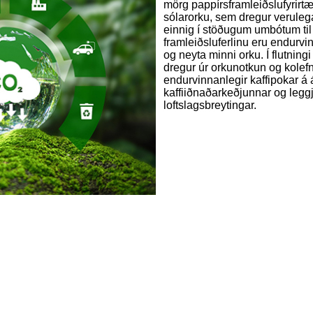
mörg pappírsframleiðslufyrirtæ
sólarorku, sem dregur verulega 
einnig í stöðugum umbótum til
framleiðsluferlinu eru endurvin
og neyta minni orku. Í flutnin
dregur úr orkunotkun og kolefn
endurvinnanlegir kaffipokar á áh
kaffiiðnaðarkeðjunnar og leggj
loftslagsbreytingar.