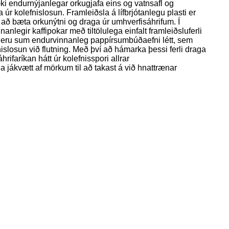
ki endurnýjanlegar orkugjafa eins og vatnsafl og
úr kolefnislosun. Framleiðsla á lífbrjótanlegu plasti er
 að bæta orkunýtni og draga úr umhverfisáhrifum. Í
nanlegir kaffipokar með tiltölulega einfalt framleiðsluferli
gi eru sum endurvinnanleg pappírsumbúðaefni létt, sem
islosun við flutning. Með því að hámarka þessi ferli draga
rifaríkan hátt úr kolefnisspori allrar
a jákvætt af mörkum til að takast á við hnattrænar