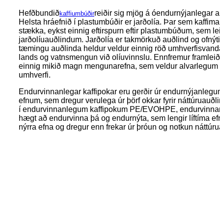
Hefðbundið
reiðir sig mjög á óendurnýjanlegar au
kaffiumbúðir
Helsta hráefnið í plastumbúðir er jarðolía. Þar sem kaffim
stækka, eykst einnig eftirspurn eftir plastumbúðum, sem leiði
jarðolíuauðlindum. Jarðolía er takmörkuð auðlind og ofnýting
tæmingu auðlinda heldur veldur einnig röð umhverfisvan
lands og vatnsmengun við olíuvinnslu. Ennfremur framleiði
einnig mikið magn mengunarefna, sem veldur alvarlegum 
umhverfi.
Endurvinnanlegar kaffipokar eru gerðir úr endurnýjanle
efnum, sem dregur verulega úr þörf okkar fyrir náttúruauðli
í endurvinnanlegum kaffipokum PE/EVOHPE, endurvinnanleg
hægt að endurvinna þá og endurnýta, sem lengir líftíma efn
nýrra efna og dregur enn frekar úr þróun og notkun náttúr