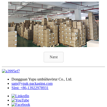
Næst
Dongguan Yupu umbúðavörur Co., Ltd.
sam@ypak-packaging.com
Sími: +86-13922978931