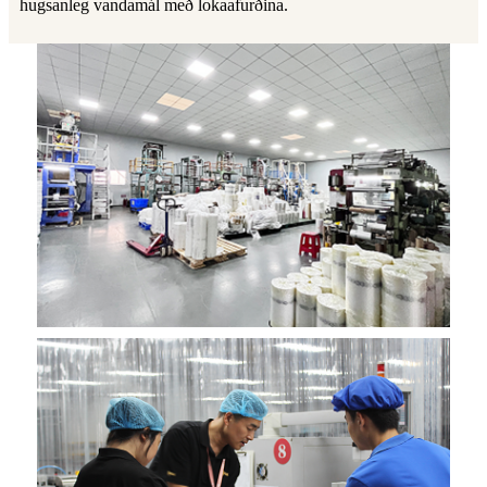
hugsanleg vandamál með lokaafurðina.