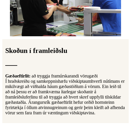
Skoðun í framleiðslu
Gæðaeftirlit:
að tryggja framúrskarandi vörugæði
Í hraðskreiðu og samkeppnishæfu viðskiptaumhverfi nútímans er
mikilvægt að viðhalda háum gæðastöðlum á vörum. Ein leið til
að ná þessu er að framkvæma ítarlegar skoðanir á
framleiðsluferlinu til að tryggja að hvert skref uppfylli tilskildar
gæðastaðla. Árangursrík gæðaeftirlit hefur orðið hornsteinn
fyrirtækja í öllum atvinnugreinum og gerir þeim kleift að afhenda
vörur sem fara fram úr væntingum viðskiptavina.