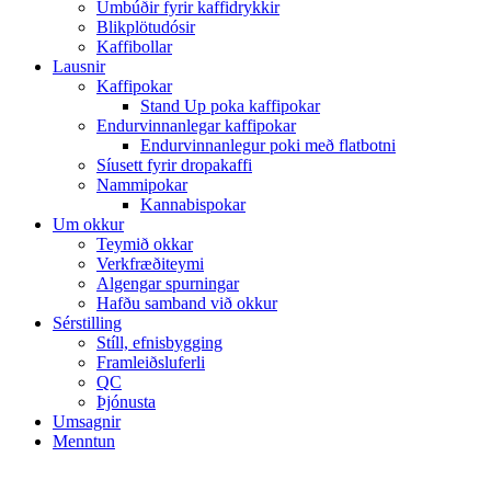
Umbúðir fyrir kaffidrykkir
Blikplötudósir
Kaffibollar
Lausnir
Kaffipokar
Stand Up poka kaffipokar
Endurvinnanlegar kaffipokar
Endurvinnanlegur poki með flatbotni
Síusett fyrir dropakaffi
Nammipokar
Kannabispokar
Um okkur
Teymið okkar
Verkfræðiteymi
Algengar spurningar
Hafðu samband við okkur
Sérstilling
Stíll, efnisbygging
Framleiðsluferli
QC
Þjónusta
Umsagnir
Menntun