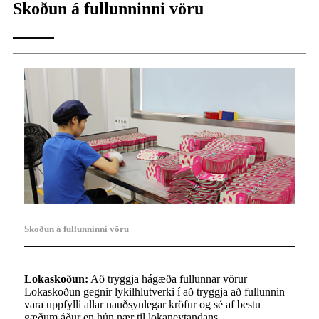
Skoðun á fullunninni vöru
Skoðun á fullunninni vöru
Lokaskoðun:
Að tryggja hágæða fullunnar vörur
Lokaskoðun gegnir lykilhlutverki í að tryggja að fullunnin
vara uppfylli allar nauðsynlegar kröfur og sé af bestu
gæðum áður en hún nær til lokaneytandans.