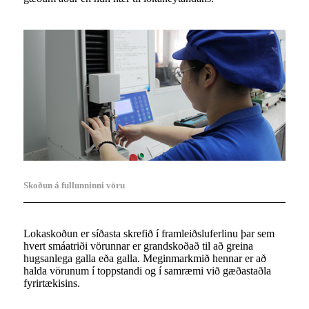
Skoðun á fullunninni vöru
Lokaskoðun er síðasta skrefið í framleiðsluferlinu þar sem
hvert smáatriði vörunnar er grandskoðað til að greina
hugsanlega galla eða galla. Meginmarkmið hennar er að
halda vörunum í toppstandi og í samræmi við gæðastaðla
fyrirtækisins.