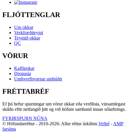
FLJÓTTENGLAR
Um okkur
Verkfræðiteymi
Teymið okkar
QC
VÖRUR
Kaffipokar
Dropasía
Umhverfisvænar umbúðir
FRÉTTABRÉF
Ef þú hefur spurningar um vörur okkar eða verðlista, vinsamlegast
skildu eftir netfangið þitt og við höfum samband innan sólarhrings.
FYRIRSPURN NÚNA
© Höfundarréttur - 2010-2026: Allur réttur áskilinn.
Veftré
-
AMP
farsíma