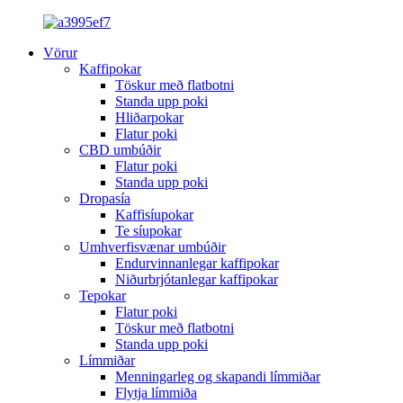
Vörur
Kaffipokar
Töskur með flatbotni
Standa upp poki
Hliðarpokar
Flatur poki
CBD umbúðir
Flatur poki
Standa upp poki
Dropasía
Kaffisíupokar
Te síupokar
Umhverfisvænar umbúðir
Endurvinnanlegar kaffipokar
Niðurbrjótanlegar kaffipokar
Tepokar
Flatur poki
Töskur með flatbotni
Standa upp poki
Límmiðar
Menningarleg og skapandi límmiðar
Flytja límmiða