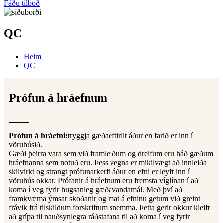
Fáðu tilboð
QC
Heim
QC
Prófun á hráefnum
Prófun á hráefni:
tryggja gæðaeftirlit áður en farið er inn í
vöruhúsið.
Gæði þeirra vara sem við framleiðum og dreifum eru háð gæðum
hráefnanna sem notuð eru. Þess vegna er mikilvægt að innleiða
skilvirkt og strangt prófunarkerfi áður en efni er leyft inn í
vöruhús okkar. Prófanir á hráefnum eru fremsta víglínan í að
koma í veg fyrir hugsanleg gæðavandamál. Með því að
framkvæma ýmsar skoðanir og mat á efninu getum við greint
frávik frá tilskildum forskriftum snemma. Þetta gerir okkur kleift
að grípa til nauðsynlegra ráðstafana til að koma í veg fyrir