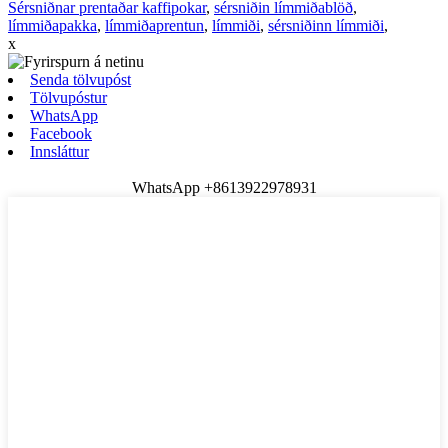
Sérsniðnar prentaðar kaffipokar
,
sérsniðin límmiðablöð
,
límmiðapakka
,
límmiðaprentun
,
límmiði
,
sérsniðinn límmiði
,
x
Senda tölvupóst
Tölvupóstur
WhatsApp
Facebook
Innsláttur
WhatsApp +8613922978931