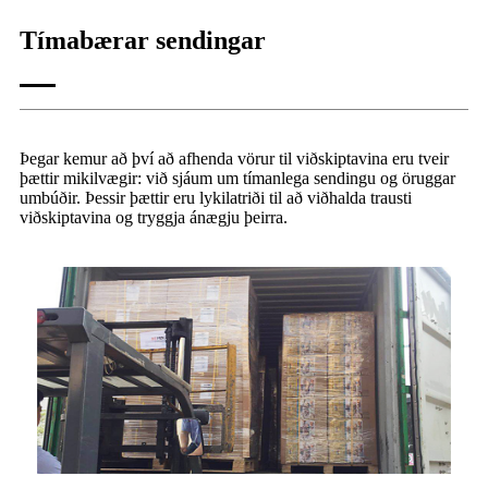
Tímabærar sendingar
Þegar kemur að því að afhenda vörur til viðskiptavina eru tveir
þættir mikilvægir: við sjáum um tímanlega sendingu og öruggar
umbúðir. Þessir þættir eru lykilatriði til að viðhalda trausti
viðskiptavina og tryggja ánægju þeirra.