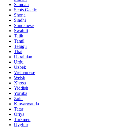
Samoan
Scots Gaelic
Shona
Sindhi
Sundanese
Swahili
Tajik
Tamil
Telugu
Thai
Ukrainian
Urdu
Uzbek
Vietnamese
Welsh
Xhosa
Yiddish
Yoruba
Zulu
Kinyarwanda
Tatar
Oriya
Turkmen
Uyghur