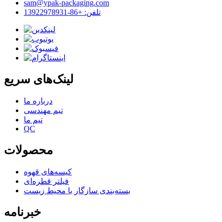
sam@ypak-packaging.com
تلفن: +86-13922978931
لینک‌های سریع
درباره ما
تیم مهندسی
تیم ما
QC
محصولات
کیسه‌های قهوه
فیلتر قطره‌ای
بسته‌بندی سازگار با محیط زیست
خبرنامه