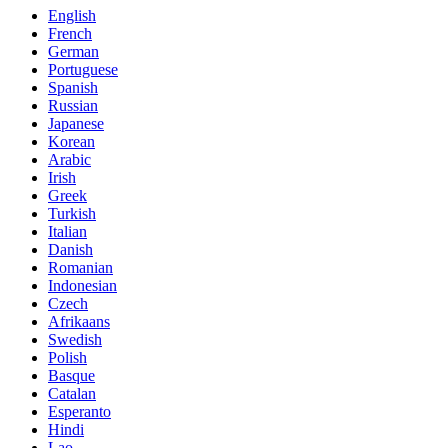
English
French
German
Portuguese
Spanish
Russian
Japanese
Korean
Arabic
Irish
Greek
Turkish
Italian
Danish
Romanian
Indonesian
Czech
Afrikaans
Swedish
Polish
Basque
Catalan
Esperanto
Hindi
Lao