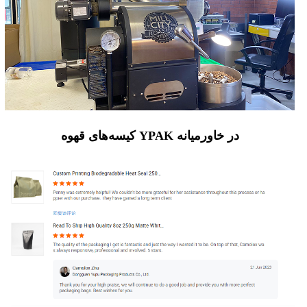
کیسه‌های قهوه YPAK در خاورمیانه