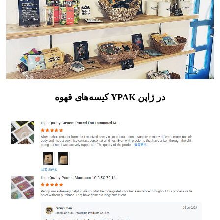
کیسه‌های قهوه YPAK در ژاپن