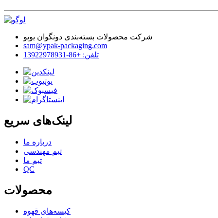
شرکت محصولات بسته‌بندی دونگوان یوپو
sam@ypak-packaging.com
تلفن: +86-13922978931
لینک‌های سریع
درباره ما
تیم مهندسی
تیم ما
QC
محصولات
کیسه‌های قهوه