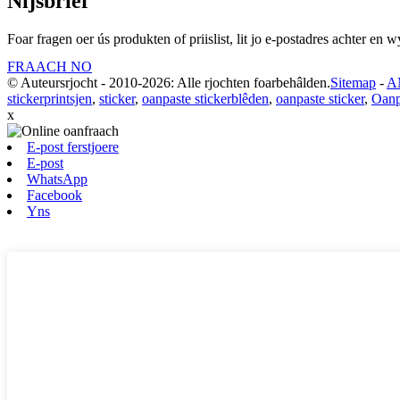
Nijsbrief
Foar fragen oer ús produkten of priislist, lit jo e-postadres achter en
FRAACH NO
© Auteursrjocht - 2010-2026: Alle rjochten foarbehâlden.
Sitemap
-
A
stickerprintsjen
,
sticker
,
oanpaste stickerblêden
,
oanpaste sticker
,
Oanp
x
E-post ferstjoere
E-post
WhatsApp
Facebook
Yns