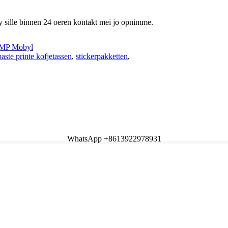
 wy sille binnen 24 oeren kontakt mei jo opnimme.
MP Mobyl
aste printe kofjetassen
,
stickerpakketten
,
WhatsApp +8613922978931