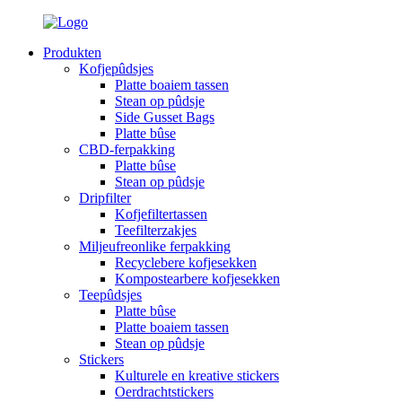
Produkten
Kofjepûdsjes
Platte boaiem tassen
Stean op pûdsje
Side Gusset Bags
Platte bûse
CBD-ferpakking
Platte bûse
Stean op pûdsje
Dripfilter
Kofjefiltertassen
Teefilterzakjes
Miljeufreonlike ferpakking
Recyclebere kofjesekken
Kompostearbere kofjesekken
Teepûdsjes
Platte bûse
Platte boaiem tassen
Stean op pûdsje
Stickers
Kulturele en kreative stickers
Oerdrachtstickers