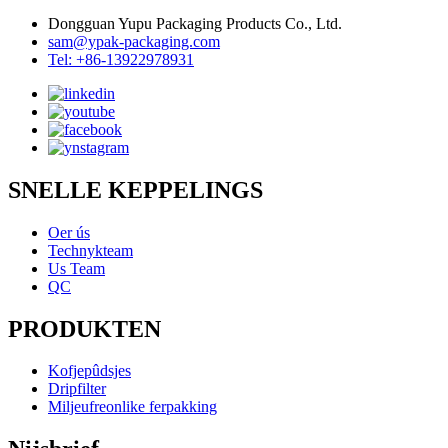
Dongguan Yupu Packaging Products Co., Ltd.
sam@ypak-packaging.com
Tel: +86-13922978931
SNELLE KEPPELINGS
Oer ús
Technykteam
Us Team
QC
PRODUKTEN
Kofjepûdsjes
Dripfilter
Miljeufreonlike ferpakking