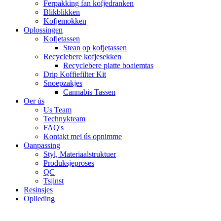
Ferpakking fan kofjedranken
Blikblikken
Kofjemokken
Oplossingen
Kofjetassen
Stean op kofjetassen
Recyclebere kofjesekken
Recyclebere platte boaiemtas
Drip Koffiefilter Kit
Snoepzakjes
Cannabis Tassen
Oer ús
Us Team
Technykteam
FAQ's
Kontakt mei ús opnimme
Oanpassing
Styl, Materiaalstruktuer
Produksjeproses
QC
Tsjinst
Resinsjes
Oplieding