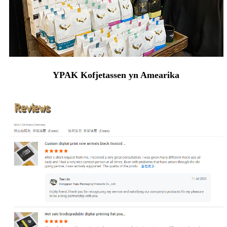
YPAK Kofjetassen yn Amearika