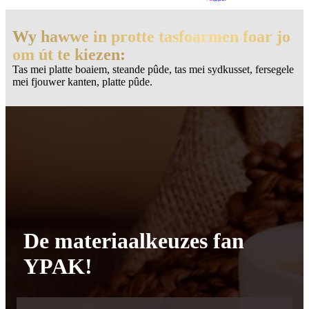
Wy hawwe in protte tasfoarmen foar jo
om út te kiezen:
Tas mei platte boaiem, steande pûde, tas mei sydkusset, fersegele
mei fjouwer kanten, platte pûde.
De materiaalkeuzes fan
YPAK!