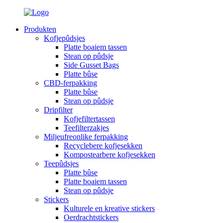
Produkten
Kofjepûdsjes
Platte boaiem tassen
Stean op pûdsje
Side Gusset Bags
Platte bûse
CBD-ferpakking
Platte bûse
Stean op pûdsje
Dripfilter
Kofjefiltertassen
Teefilterzakjes
Miljeufreonlike ferpakking
Recyclebere kofjesekken
Kompostearbere kofjesekken
Teepûdsjes
Platte bûse
Platte boaiem tassen
Stean op pûdsje
Stickers
Kulturele en kreative stickers
Oerdrachtstickers