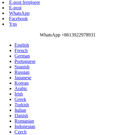
E-post ferstjoere
E-post
WhatsApp
Facebook
Yns
WhatsApp +8613922978931
English
French
German
Portuguese
Spanish
Russian
Japanese
Korean
Arabic
Irish
Greek
Turkish
Italian
Danish
Romanian
Indonesian
Czech