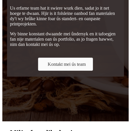
Us erfarne team hat it swiere wurk dien, sadat jo it net
hoege te dwaan. Hjir is it folsleine oanbod fan materialen
dy't wy brûke kinne foar ús standert- en oanpaste
printprojekten.
Wy binne konstant dwaande mei ûndersyk en it tafoegjen
fan nije materialen oan ús portfolio, as jo fragen hawwe,
nim dan kontakt mei ús op.
Kontakt mei ús team