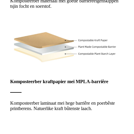
Komposteerber materiaal mei goede barriêreeigenskippen
tsjin focht en soerstof.
Komposteerber kraftpapier mei MPLA-barriêre
Komposteerber laminaat mei hege barriêre en poerbêste
printberens. Natuerlike kraft bûtenste laach.