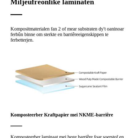
Miljeufreonlike laminaten
Kompositmaterialen fan 2 of mear substraten dy't oaninoar
ferbûn binne om sterkte en barriêreeigenskippen te
ferbetterjen.
Komposteerber Kraftpapier mei NKME-barriêre
Komposteerber laminaat mei hege barriêre foar soerstof en