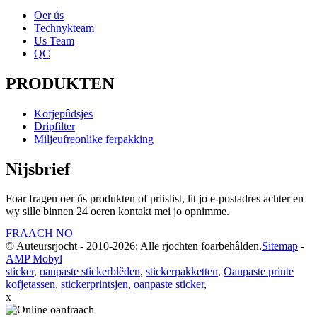
Oer ús
Technykteam
Us Team
QC
PRODUKTEN
Kofjepûdsjes
Dripfilter
Miljeufreonlike ferpakking
Nijsbrief
Foar fragen oer ús produkten of priislist, lit jo e-postadres achter en
wy sille binnen 24 oeren kontakt mei jo opnimme.
FRAACH NO
© Auteursrjocht - 2010-2026: Alle rjochten foarbehâlden.
Sitemap
-
AMP Mobyl
sticker
,
oanpaste stickerblêden
,
stickerpakketten
,
Oanpaste printe
kofjetassen
,
stickerprintsjen
,
oanpaste sticker
,
x