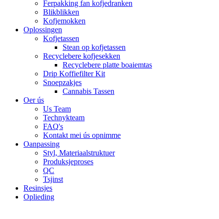
Ferpakking fan kofjedranken
Blikblikken
Kofjemokken
Oplossingen
Kofjetassen
Stean op kofjetassen
Recyclebere kofjesekken
Recyclebere platte boaiemtas
Drip Koffiefilter Kit
Snoepzakjes
Cannabis Tassen
Oer ús
Us Team
Technykteam
FAQ's
Kontakt mei ús opnimme
Oanpassing
Styl, Materiaalstruktuer
Produksjeproses
QC
Tsjinst
Resinsjes
Oplieding