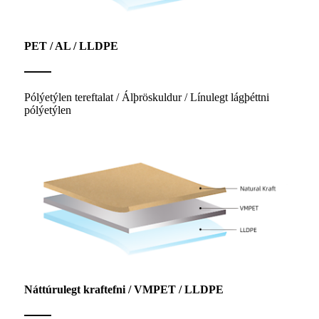
PET / AL / LLDPE
Pólýetýlen tereftalat / Álþröskuldur / Línulegt lágþéttni
pólýetýlen
Náttúrulegt kraftefni / VMPET / LLDPE