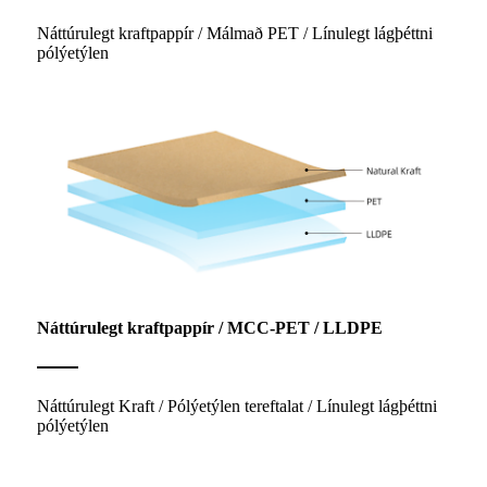
Náttúrulegt kraftpappír / Málmað PET / Línulegt lágþéttni
pólýetýlen
Náttúrulegt kraftpappír / MCC-PET / LLDPE
Náttúrulegt Kraft / Pólýetýlen tereftalat / Línulegt lágþéttni
pólýetýlen