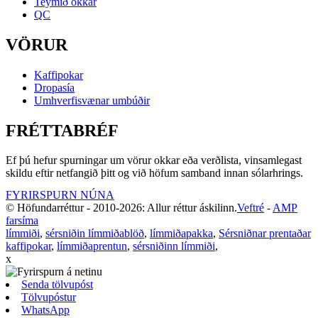
Teymið okkar
QC
VÖRUR
Kaffipokar
Dropasía
Umhverfisvænar umbúðir
FRÉTTABRÉF
Ef þú hefur spurningar um vörur okkar eða verðlista, vinsamlegast
skildu eftir netfangið þitt og við höfum samband innan sólarhrings.
FYRIRSPURN NÚNA
© Höfundarréttur - 2010-2026: Allur réttur áskilinn.
Veftré
-
AMP
farsíma
límmiði
,
sérsniðin límmiðablöð
,
límmiðapakka
,
Sérsniðnar prentaðar
kaffipokar
,
límmiðaprentun
,
sérsniðinn límmiði
,
x
Senda tölvupóst
Tölvupóstur
WhatsApp