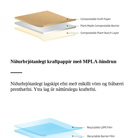
Niðurbrjótanlegt kraftpappír með MPLA-hindrun
Niðurbrjótanlegt lagskipt efni með mikilli vörn og frábærri
prenthæfni. Ytra lag úr náttúrulegu kraftefni.