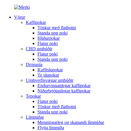
Vörur
Kaffipokar
Töskur með flatbotni
Standa upp poki
Hliðarpokar
Flatur poki
CBD umbúðir
Flatur poki
Standa upp poki
Dropasía
Kaffisíupokar
Te síupokar
Umhverfisvænar umbúðir
Endurvinnanlegar kaffipokar
Niðurbrjótanlegar kaffipokar
Tepokar
Flatur poki
Töskur með flatbotni
Standa upp poki
Límmiðar
Menningarleg og skapandi límmiðar
Flytja límmiða