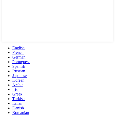
English
French
German
Portuguese
Spanish
Russian
Japanese
Korean
Arabic
Irish
Greek
Turkish
Italian
Danish
Romanian