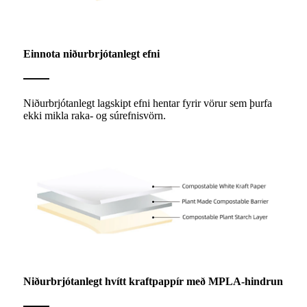
Einnota niðurbrjótanlegt efni
Niðurbrjótanlegt lagskipt efni hentar fyrir vörur sem þurfa
ekki mikla raka- og súrefnisvörn.
Niðurbrjótanlegt hvítt kraftpappír með MPLA-hindrun