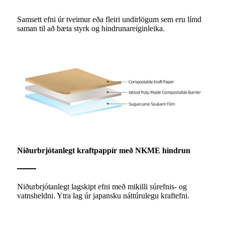
Samsett efni úr tveimur eða fleiri undirlögum sem eru límd
saman til að bæta styrk og hindrunareiginleika.
Niðurbrjótanlegt kraftpappír með NKME hindrun
Niðurbrjótanlegt lagskipt efni með mikilli súrefnis- og
vatnsheldni. Ytra lag úr japansku náttúrulegu kraftefni.