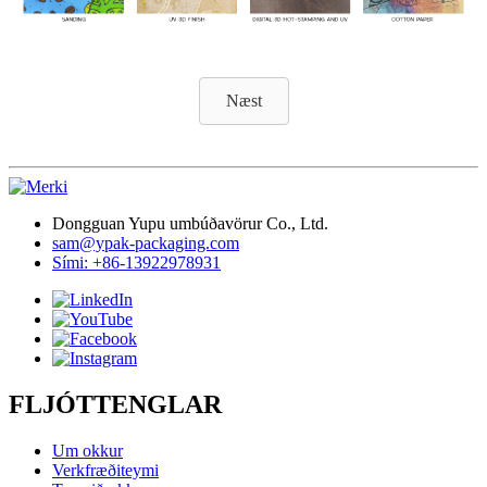
Næst
Dongguan Yupu umbúðavörur Co., Ltd.
sam@ypak-packaging.com
Sími: +86-13922978931
FLJÓTTENGLAR
Um okkur
Verkfræðiteymi