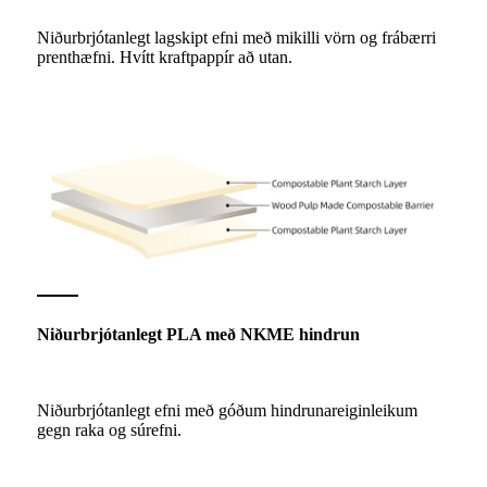
Niðurbrjótanlegt lagskipt efni með mikilli vörn og frábærri
prenthæfni. Hvítt kraftpappír að utan.
Niðurbrjótanlegt PLA með NKME hindrun
Niðurbrjótanlegt efni með góðum hindrunareiginleikum
gegn raka og súrefni.