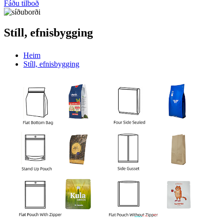
Fáðu tilboð
Stíll, efnisbygging
Heim
Stíll, efnisbygging