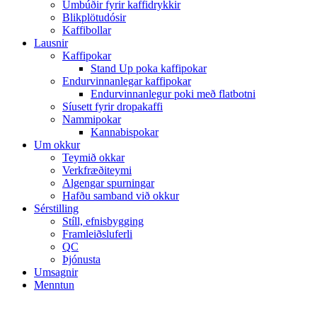
Umbúðir fyrir kaffidrykkir
Blikplötudósir
Kaffibollar
Lausnir
Kaffipokar
Stand Up poka kaffipokar
Endurvinnanlegar kaffipokar
Endurvinnanlegur poki með flatbotni
Síusett fyrir dropakaffi
Nammipokar
Kannabispokar
Um okkur
Teymið okkar
Verkfræðiteymi
Algengar spurningar
Hafðu samband við okkur
Sérstilling
Stíll, efnisbygging
Framleiðsluferli
QC
Þjónusta
Umsagnir
Menntun