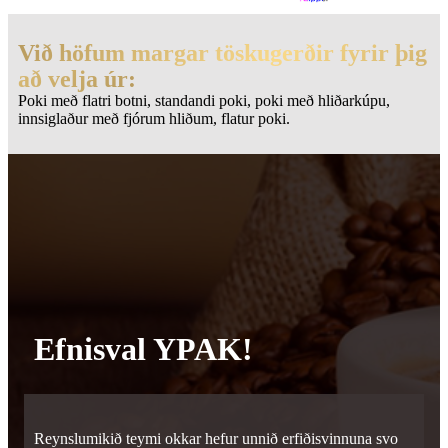
Við höfum margar töskugerðir fyrir þig
að velja úr:
Poki með flatri botni, standandi poki, poki með hliðarkúpu,
innsiglaður með fjórum hliðum, flatur poki.
Efnisval YPAK!
Reynslumikið teymi okkar hefur unnið erfiðisvinnuna svo