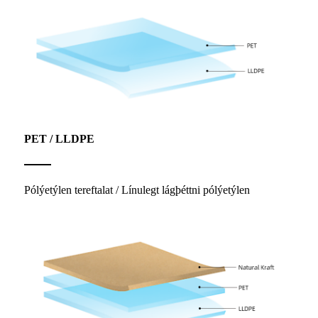
PET / LLDPE
Pólýetýlen tereftalat / Línulegt lágþéttni pólýetýlen