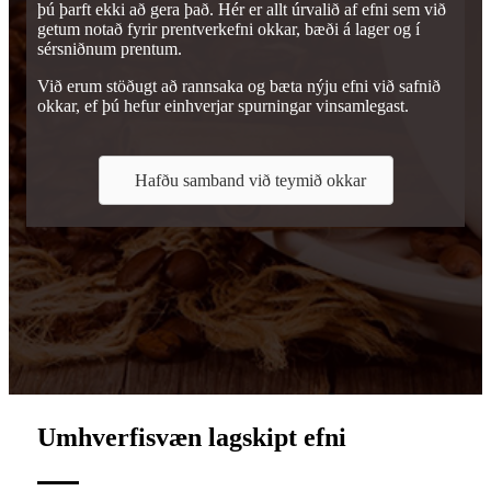
þú þarft ekki að gera það. Hér er allt úrvalið af efni sem við
getum notað fyrir prentverkefni okkar, bæði á lager og í
sérsniðnum prentum.
Við erum stöðugt að rannsaka og bæta nýju efni við safnið
okkar, ef þú hefur einhverjar spurningar vinsamlegast.
Hafðu samband við teymið okkar
Umhverfisvæn lagskipt efni