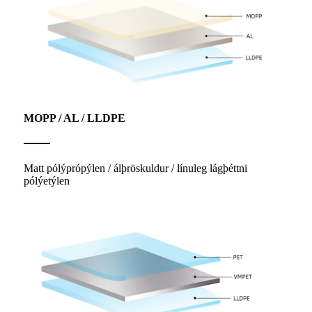
MOPP / AL / LLDPE
Matt pólýprópýlen / álþröskuldur / línuleg lágþéttni
pólýetýlen