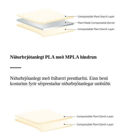
Niðurbrjótanlegt PLA með MPLA hindrun
Niðurbrjótanlegt með frábærri prenthæfni. Einn besti
kosturinn fyrir sérprentaðar niðurbrjótanlegar umbúðir.