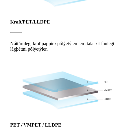
Kraft/PET/LLDPE
Náttúrulegt kraftpappír / pólýetýlen tereftalat / Línulegt
lágþéttni pólýetýlen
PET / VMPET / LLDPE