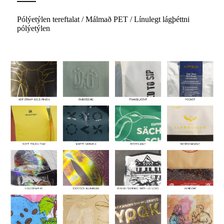
Pólýetýlen tereftalat / Málmað PET / Línulegt lágþéttni
pólýetýlen