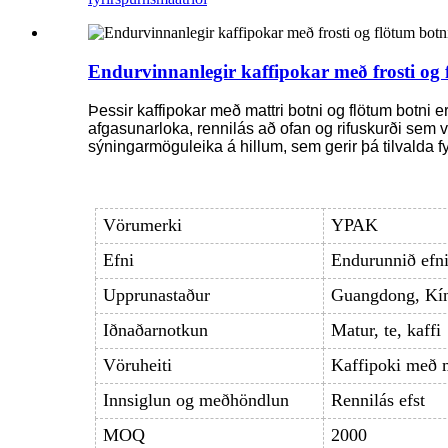
Endurvinnanlegir kaffipokar með frosti og f
Þessir kaffipokar með mattri botni og flötum botni 
afgasunarloka, rennilás að ofan og rifuskurði sem 
sýningarmöguleika á hillum, sem gerir þá tilvalda f
Vörumerki
YPAK
Efni
Endurunnið efni 
Upprunastaður
Guangdong, Kí
Iðnaðarnotkun
Matur, te, kaffi
Vöruheiti
Kaffipoki með m
Innsiglun og meðhöndlun
Rennilás efst
MOQ
2000