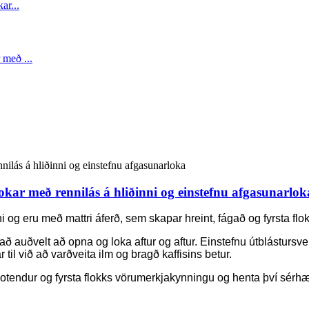
kar með rennilás á hliðinni og einstefnu afgasunarlok
g eru með mattri áferð, sem skapar hreint, fágað og fyrsta flokk
 auðvelt að opna og loka aftur og aftur. Einstefnu útblástursvent
il við að varðveita ilm og bragð kaffisins betur.
notendur og fyrsta flokks vörumerkjakynningu og henta því sérh