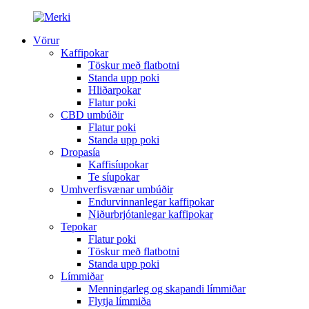
Vörur
Kaffipokar
Töskur með flatbotni
Standa upp poki
Hliðarpokar
Flatur poki
CBD umbúðir
Flatur poki
Standa upp poki
Dropasía
Kaffisíupokar
Te síupokar
Umhverfisvænar umbúðir
Endurvinnanlegar kaffipokar
Niðurbrjótanlegar kaffipokar
Tepokar
Flatur poki
Töskur með flatbotni
Standa upp poki
Límmiðar
Menningarleg og skapandi límmiðar
Flytja límmiða