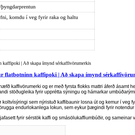
n/þyngdarprentun
fni, komdu í veg fyrir raka og haltu
ur flatbotninn kaffipoki | Að skapa ímynd sérkaffivöru
érhæfð kaffivörumerki og er með fyrsta flokks mattri áferð ásamt 
andi stöðugleika fyrir upprétta sýningu og hámarkar umbúðarými
 koltvísýringi sem nýristuð kaffibaunir losna út og kemur í veg fyr
 örugga endurlokanlega lokun, sem eykur þægindi fyrir notendur 
i, gjafasett fyrir sérstök kaffi og smásölukaffiumbúðir, og samein