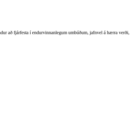
dur að fjárfesta í endurvinnanlegum umbúðum, jafnvel á hærra verði,