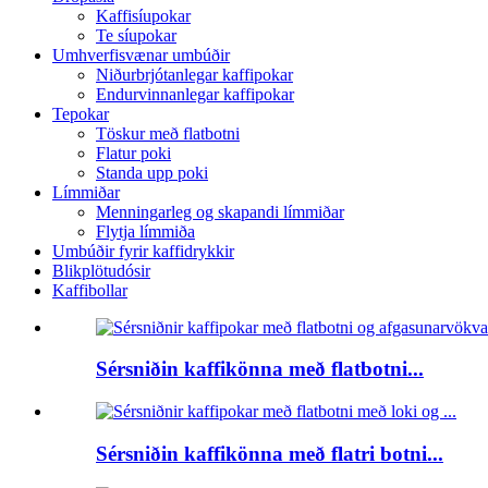
Kaffisíupokar
Te síupokar
Umhverfisvænar umbúðir
Niðurbrjótanlegar kaffipokar
Endurvinnanlegar kaffipokar
Tepokar
Töskur með flatbotni
Flatur poki
Standa upp poki
Límmiðar
Menningarleg og skapandi límmiðar
Flytja límmiða
Umbúðir fyrir kaffidrykkir
Blikplötudósir
Kaffibollar
Sérsniðin kaffikönna með flatbotni...
Sérsniðin kaffikönna með flatri botni...