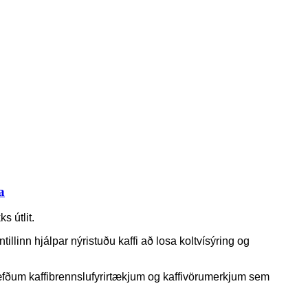
a
s útlit.
illinn hjálpar nýristuðu kaffi að losa koltvísýring og
æfðum kaffibrennslufyrirtækjum og kaffivörumerkjum sem