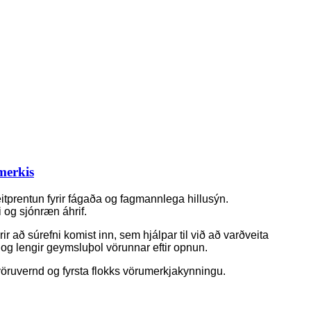
merkis
heitprentun fyrir fágaða og fagmannlega hillusýn.
 og sjónræn áhrif.
ir að súrefni komist inn, sem hjálpar til við að varðveita
og lengir geymsluþol vörunnar eftir opnun.
ar vöruvernd og fyrsta flokks vörumerkjakynningu.