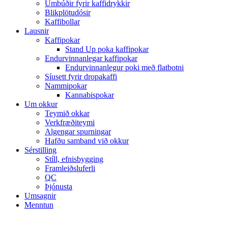
Umbúðir fyrir kaffidrykkir
Blikplötudósir
Kaffibollar
Lausnir
Kaffipokar
Stand Up poka kaffipokar
Endurvinnanlegar kaffipokar
Endurvinnanlegur poki með flatbotni
Síusett fyrir dropakaffi
Nammipokar
Kannabispokar
Um okkur
Teymið okkar
Verkfræðiteymi
Algengar spurningar
Hafðu samband við okkur
Sérstilling
Stíll, efnisbygging
Framleiðsluferli
QC
Þjónusta
Umsagnir
Menntun