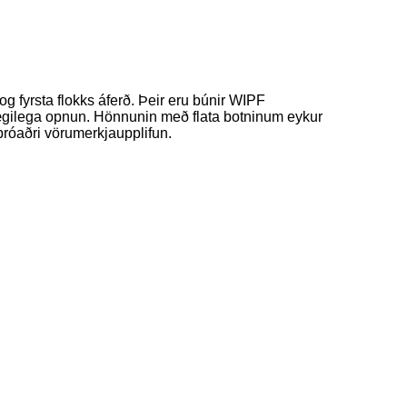
g fyrsta flokks áferð. Þeir eru búnir WIPF
á þægilega opnun. Hönnunin með flata botninum eykur
áþróaðri vörumerkjaupplifun.