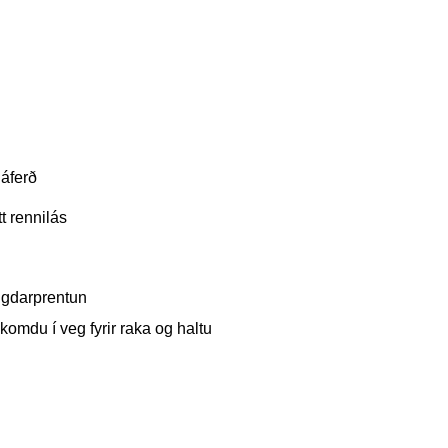
 áferð
t rennilás
ngdarprentun
komdu í veg fyrir raka og haltu