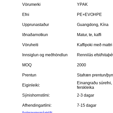
Vörumerki
YPAK
Efni
PE+EVOHPE
Upprunastaður
Guangdong, Kína
Iðnaðarnotkun
Matur, te, kaffi
Vöruheiti
Kaffipoki með mattri
Innsiglun og meðhöndlun
Rennilás efst/hitaþét
MOQ
2000
Prentun
Stafræn prentun/þy
Einangraðu súrefni, 
Eiginleiki:
ferskleika
Sýnishornstími:
2-3 dagar
Afhendingartími:
7-15 dagar
fyrirspurn
smáatriði