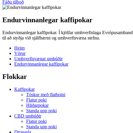
Fáðu tilboð
Endurvinnanlegar kaffipokar
Endurvinnanlegar kaffipokar. Í kjölfar umhverfislaga Evrópusambands
til að styðja við sjálfbærni og umhverfisvæna stefnu.
Heim
Vörur
Umhverfisvænar umbúðir
Endurvinnanlegar kaffipokar
Flokkar
Kaffipokar
Töskur með flatbotni
Flatur poki
Hliðarpokar
Standa upp poki
CBD umbúðir
Flatur poki
Standa upp poki
Dropasía