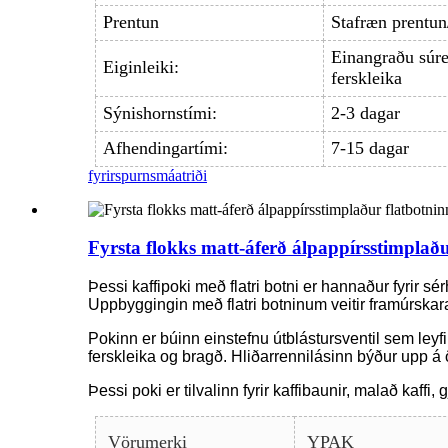
Prentun
Stafræn prentu
Einangraðu súre
Eiginleiki:
ferskleika
Sýnishornstími:
2-3 dagar
Afhendingartími:
7-15 dagar
fyrirspurn
smáatriði
Fyrsta flokks matt-áferð álpappírsstimplað
Þessi kaffipoki með flatri botni er hannaður fyrir s
Uppbyggingin með flatri botninum veitir framúrskar
Pokinn er búinn einstefnu útblástursventil sem leyfir
ferskleika og bragð. Hliðarrennilásinn býður upp á
Þessi poki er tilvalinn fyrir kaffibaunir, malað kaff
Vörumerki
YPAK