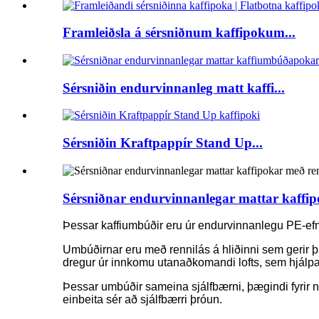
Framleiðsla á sérsniðnum kaffipokum...
Sérsniðin endurvinnanleg matt kaffi...
Sérsniðin Kraftpappír Stand Up...
Sérsniðnar endurvinnanlegar mattar kaffipo
Þessar kaffiumbúðir eru úr endurvinnanlegu PE-efni o
Umbúðirnar eru með rennilás á hliðinni sem gerir það
dregur úr innkomu utanaðkomandi lofts, sem hjálpar t
Þessar umbúðir sameina sjálfbærni, þægindi fyrir 
einbeita sér að sjálfbærri þróun.