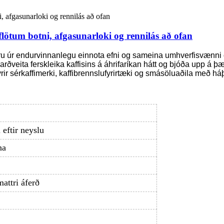
lötum botni, afgasunarloki og rennilás að ofan
eru úr endurvinnanlegu einnota efni og sameina umhverfisvænni o
varðveita ferskleika kaffisins á áhrifaríkan hátt og bjóða upp 
yrir sérkaffimerki, kaffibrennslufyrirtæki og smásöluaðila með h
eftir neyslu
na
attri áferð