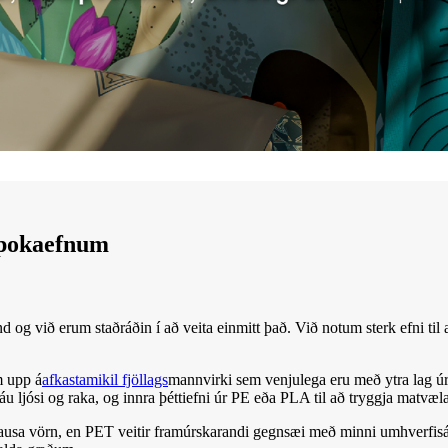
ipokaefnum
 og við erum staðráðin í að veita einmitt það. Við notum sterk efni til a
m upp á
afkastamikil fjöllags
mannvirki sem venjulega eru með ytra lag ú
áu ljósi og raka, og innra þéttiefni úr PE eða PLA til að tryggja matvæla
lalausa vörn, en PET veitir framúrskarandi gegnsæi með minni umhverf