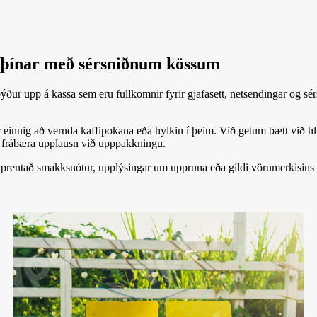
r þínar með sérsniðnum kössum
býður upp á kassa sem eru fullkomnir fyrir gjafasett, netsendingar og 
ur einnig að vernda kaffipokana eða hylkin í þeim. Við getum bætt við hl
tir frábæra upplausn við upppakkningu.
tur prentað smakksnótur, upplýsingar um uppruna eða gildi vörumerkisins 