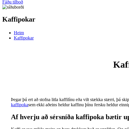
Fáðu tilboð
Kaffipokar
Heim
Kaffipokar
Kaf
Þegar þú ert að stofna litla kaffilínu eða vilt stækka stærri, þá ski
kaffipoka
sem ekki aðeins heldur kaffinu þínu fersku heldur einni
Af hverju að sérsníða kaffipoka bætir u