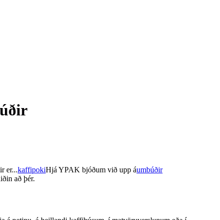
úðir
r er...
kaffipoki
Hjá YPAK bjóðum við upp á
umbúðir
iðin að þér.