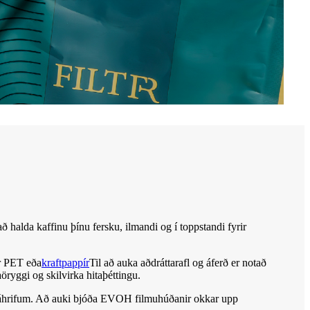
ð halda kaffinu þínu fersku, ilmandi og í toppstandi fyrir
r PET eða
kraftpappír
Til að auka aðdráttarafl og áferð er notað
öryggi og skilvirka hitaþéttingu.
isáhrifum. Að auki bjóða EVOH filmuhúðanir okkar upp