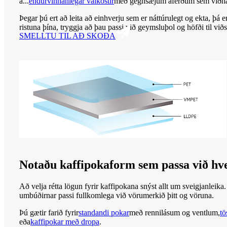
á...
endurvinnanlegar valkostir
með gegnsæjum áferðum sem viðh
Þegar þú ert að leita að einhverju sem er náttúrulegt og ekta, þá 
ristuna þína, tryggja að þau passi við geymsluþol og höfði til við
SMELLTU TIL AÐ SKOÐA
Notaðu kaffipokaform sem passa við hve
Að velja rétta lögun fyrir kaffipokana snýst allt um sveigjanleik
umbúðirnar passi fullkomlega við vörumerkið þitt og vöruna.
Þú gætir farið fyrir
standandi pokar
með rennilásum og ventlum,
tö
eða
kaffipokar með dropa
.