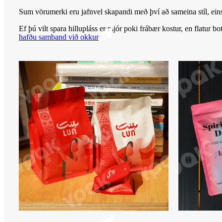
Sum vörumerki eru jafnvel skapandi með því að sameina stíl, ein
Ef þú vilt spara hillupláss er mjór poki frábær kostur, en flatur bo
hafðu samband við okkur