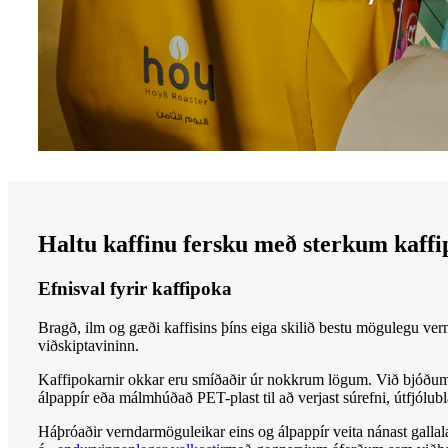
Haltu kaffinu fersku með sterkum kaff
Efnisval fyrir kaffipoka
Bragð, ilm og gæði kaffisins þíns eiga skilið bestu mögulegu vernd
viðskiptavininn.
Kaffipokarnir okkar eru smíðaðir úr nokkrum lögum. Við bjóðu
álpappír eða málmhúðað PET-plast til að verjast súrefni, útfjólubl
Háþróaðir verndarmöguleikar eins og álpappír veita nánast gal