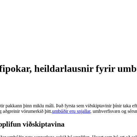
fipokar, heildarlausnir fyrir umb
ptir pakkann þinn miklu máli. Það fyrsta sem viðskiptavinir þínir taka efti
g aðgreinir vörumerkið þitt.
umbúðir eru snjallar
, umhverfisvæn og sérsn
pplifun viðskiptavina