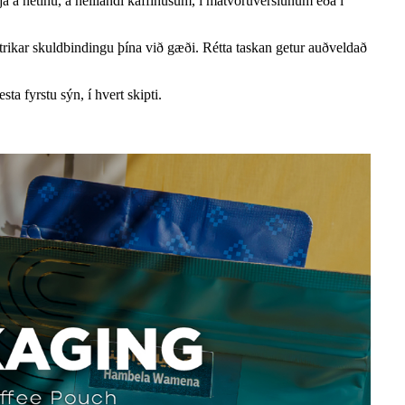
a á netinu, á heillandi kaffihúsum, í matvöruverslunum eða í
trikar skuldbindingu þína við gæði. Rétta taskan getur auðveldað
a fyrstu sýn, í hvert skipti.