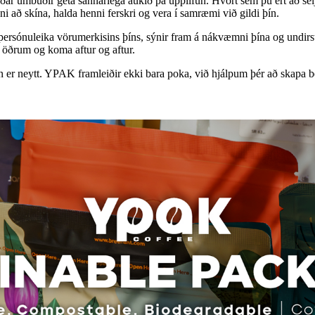
ðar umbúðir geta sannarlega aukið þá upplifun. Hvort sem þú ert að selj
ni að skína, halda henni ferskri og vera í samræmi við gildi þín.
persónuleika vörumerkisins þíns, sýnir fram á nákvæmni þína og undirs
 öðrum og koma aftur og aftur.
r neytt. YPAK framleiðir ekki bara poka, við hjálpum þér að skapa best