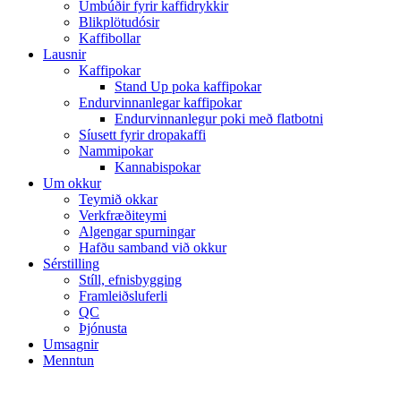
Umbúðir fyrir kaffidrykkir
Blikplötudósir
Kaffibollar
Lausnir
Kaffipokar
Stand Up poka kaffipokar
Endurvinnanlegar kaffipokar
Endurvinnanlegur poki með flatbotni
Síusett fyrir dropakaffi
Nammipokar
Kannabispokar
Um okkur
Teymið okkar
Verkfræðiteymi
Algengar spurningar
Hafðu samband við okkur
Sérstilling
Stíll, efnisbygging
Framleiðsluferli
QC
Þjónusta
Umsagnir
Menntun