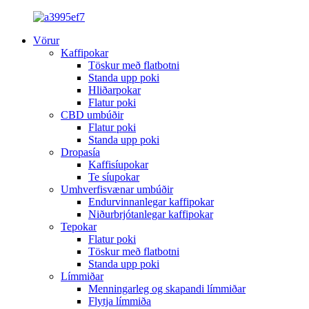
Vörur
Kaffipokar
Töskur með flatbotni
Standa upp poki
Hliðarpokar
Flatur poki
CBD umbúðir
Flatur poki
Standa upp poki
Dropasía
Kaffisíupokar
Te síupokar
Umhverfisvænar umbúðir
Endurvinnanlegar kaffipokar
Niðurbrjótanlegar kaffipokar
Tepokar
Flatur poki
Töskur með flatbotni
Standa upp poki
Límmiðar
Menningarleg og skapandi límmiðar
Flytja límmiða