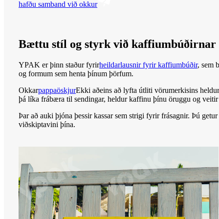
hafðu samband við okkur
Bættu stíl og styrk við kaffiumbúðirna
YPAK er þinn staður fyrir
heildarlausnir fyrir kaffiumbúðir
, sem 
og formum sem henta þínum þörfum.
Okkar
pappaöskjur
Ekki aðeins að lyfta útliti vörumerkisins held
þá líka frábæra til sendingar, heldur kaffinu þínu öruggu og vei
Þar að auki þjóna þessir kassar sem strigi fyrir frásagnir. Þú ge
viðskiptavini þína.