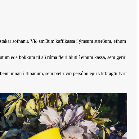
sérstakar söfnanir. Við smíðum kaffikassa í ýmsum stærðum, efnum
utum eða bökkum til að rúma fleiri hluti í einum kassa, sem gerir
beint innan í flipanum, sem bætir við persónulegu yfirbragði fyrir