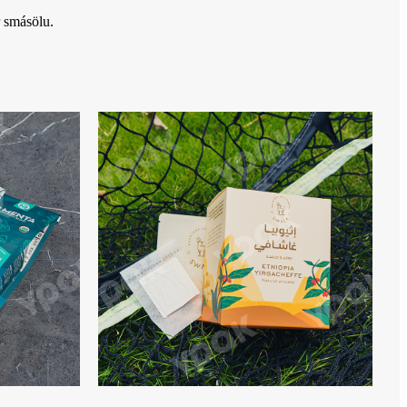
r smásölu.