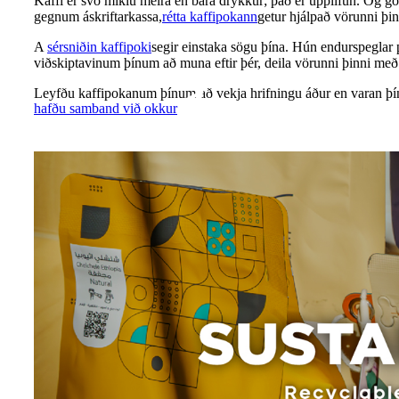
Kaffi er svo miklu meira en bara drykkur; það er upplifun. Og gó
gegnum áskriftarkassa,
rétta kaffipokann
getur hjálpað vörunni þin
A
sérsniðin kaffipoki
segir einstaka sögu þína. Hún endurspeglar 
viðskiptavinum þínum að muna eftir þér, deila vörunni þinni með
Leyfðu kaffipokanum þínum að vekja hrifningu áður en varan þín e
hafðu samband við okkur