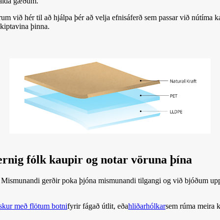
alda gæðum.
erum við hér til að hjálpa þér að velja efnisáferð sem passar við nútíma 
skiptavina þinna.
rnig fólk kaupir og notar vöruna þína
a. Mismunandi gerðir poka þjóna mismunandi tilgangi og við bjóðum upp á
skur með flötum botni
fyrir fágað útlit, eða
hliðarhólkar
sem rúma meira k