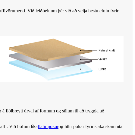
kaffivörumerki. Við leiðbeinum þér við að velja bestu efnin fyrir
 fjölbreytt úrval af formum og stílum til að tryggja að
affi. Við höfum líka
flatir pokar
og litlir pokar fyrir staka skammta