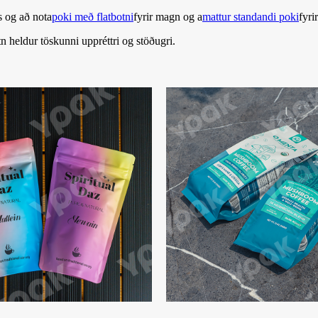
s og að nota
poki með flatbotni
fyrir magn og a
mattur standandi poki
fyri
tn heldur töskunni uppréttri og stöðugri.