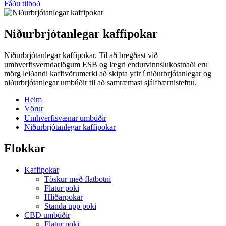
Fáðu tilboð
Niðurbrjótanlegar kaffipokar
Niðurbrjótanlegar kaffipokar. Til að bregðast við
umhverfisverndarlögum ESB og lægri endurvinnslukostnaði eru
mörg leiðandi kaffivörumerki að skipta yfir í niðurbrjótanlegar og
niðurbrjótanlegar umbúðir til að samræmast sjálfbærnistefnu.
Heim
Vörur
Umhverfisvænar umbúðir
Niðurbrjótanlegar kaffipokar
Flokkar
Kaffipokar
Töskur með flatbotni
Flatur poki
Hliðarpokar
Standa upp poki
CBD umbúðir
Flatur poki