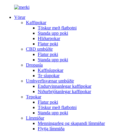
Vörur
Kaffipokar
Töskur með flatbotni
Standa upp poki
Hliðarpokar
Flatur poki
CBD umbúðir
Flatur poki
Standa upp poki
Dropasía
Kaffisíupokar
Te síupokar
Umhverfisvænar umbúðir
Endurvinnanlegar kaffipokar
Niðurbrjótanlegar kaffipokar
Tepokar
Flatur poki
Töskur með flatbotni
Standa upp poki
Límmiðar
Menningarleg og skapandi límmiðar
Flytja límmiða