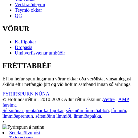
Verkfræðiteymi
Teymið okkar
QC
VÖRUR
Kaffipokar
Dropasía
Umhverfisvænar umbúðir
FRÉTTABRÉF
Ef þú hefur spurningar um vörur okkar eða verðlista, vinsamlegast
skildu eftir netfangið þitt og við höfum samband innan sólarhrings.
FYRIRSPURN NÚNA
© Höfundarréttur - 2010-2026: Allur réttur áskilinn.
Veftré
-
AMP
farsíma
Sérsniðnar prentaðar kaffipokar
,
sérsniðin límmiðablöð
,
límmiði
,
límmiðaprentun
,
sérsniðinn límmiði
,
límmiðapakka
,
x
Senda tölvupóst