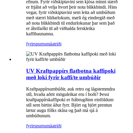
efnum. Fyrir viðskiptavini sem kjósa minni stærð
er frjálst að velja hvort þeir nota blikkbindi. Hins
vegar, fyrir viðskiptavini sem leita að umbúðum
með stærri hliðarlokum, mæli ég eindregið með
að nota blikkbindi til endurlokunar þar sem það
er áhrifaríkt til að viðhalda ferskleika
kaffibaunanna.
fyrirspurn
smáatriði
UV Kraftpappírs flatbotna kaffipoki
með loki fyrir kaffi/te umbúðir
Kraftpappírsumbúðir, auk retro og lágstemmdra
stíl, hvaða aðrir möguleikar eru í boði? Þessi
kraftpappírskaffipoki er frábrugðinn einföldum
stíl sem birtist áður fyrr. Björt og björt prentun
lætur augu fólks skína og það má sjá á
umbúðunum.
fyrirspurn
smáatriði