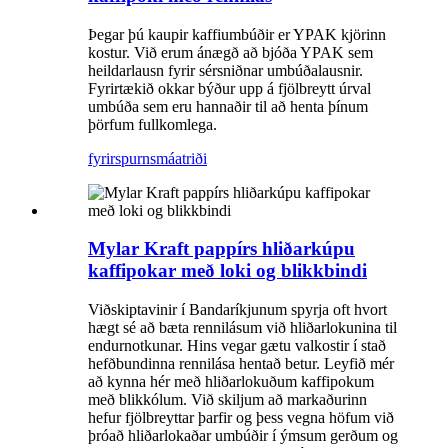
Þegar þú kaupir kaffiumbúðir er YPAK kjörinn
kostur. Við erum ánægð að bjóða YPAK sem
heildarlausn fyrir sérsniðnar umbúðalausnir.
Fyrirtækið okkar býður upp á fjölbreytt úrval
umbúða sem eru hannaðir til að henta þínum
þörfum fullkomlega.
fyrirspurn
smáatriði
Mylar Kraft pappírs hliðarkúpu
kaffipokar með loki og blikkbindi
Viðskiptavinir í Bandaríkjunum spyrja oft hvort
hægt sé að bæta rennilásum við hliðarlokunina til
endurnotkunar. Hins vegar gætu valkostir í stað
hefðbundinna rennilása hentað betur. Leyfið mér
að kynna hér með hliðarlokuðum kaffipokum
með blikkólum. Við skiljum að markaðurinn
hefur fjölbreyttar þarfir og þess vegna höfum við
þróað hliðarlokaðar umbúðir í ýmsum gerðum og