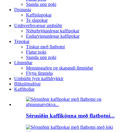
Standa upp poki
Dropasía
Kaffisíupokar
Te síupokar
Umhverfisvænar umbúðir
Niðurbrjótanlegar kaffipokar
Endurvinnanlegar kaffipokar
Tepokar
Töskur með flatbotni
Flatur poki
Standa upp poki
Límmiðar
Menningarleg og skapandi límmiðar
Flytja límmiða
Umbúðir fyrir kaffidrykkir
Blikplötudósir
Kaffibollar
Sérsniðin kaffikönna með flatbotni...