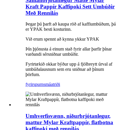
Samanbrjótanlegur Matte Mylar
Kraft Pappír Kaffipoki Sett Umbúðir
Með Rennilás
Þegar þú þarft að kaupa röð af kaffiumbúðum, þá
er YPAK besti kosturinn.
Við erum spennt að kynna ykkur YPAK
Þín þjónusta á einum stað fyrir allar þarfir þínar
varðandi sérsniðnar umbúðir.
Fyrirtækið okkar býður upp á fjölbreytt úrval af
umbúðalausnum sem eru sniðnar að þínum
þörfum.
fyrirspurn
smáatriði
Umhverfisvænn, niðurbrjótanlegur,
mattur Mylar Kraftpappír, flatbotna
kaffipoki með rennilás