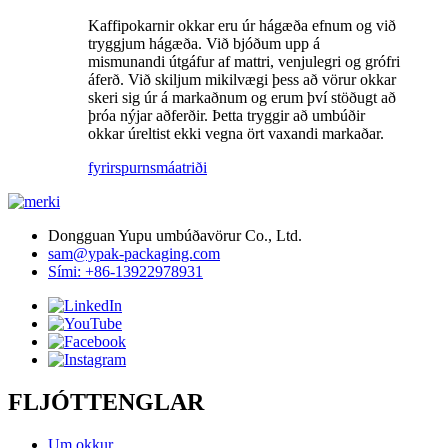
Kaffipokarnir okkar eru úr hágæða efnum og við
tryggjum hágæða. Við bjóðum upp á
mismunandi útgáfur af mattri, venjulegri og grófri
áferð. Við skiljum mikilvægi þess að vörur okkar
skeri sig úr á markaðnum og erum því stöðugt að
þróa nýjar aðferðir. Þetta tryggir að umbúðir
okkar úreltist ekki vegna ört vaxandi markaðar.
fyrirspurn
smáatriði
Dongguan Yupu umbúðavörur Co., Ltd.
sam@ypak-packaging.com
Sími: +86-13922978931
FLJÓTTENGLAR
Um okkur