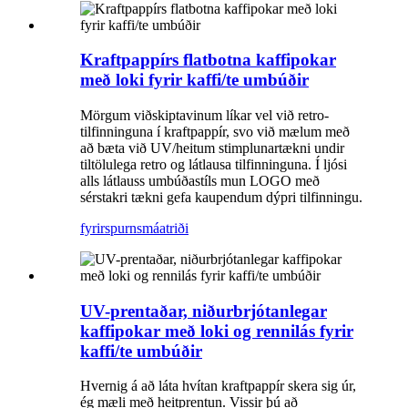
Kraftpappírs flatbotna kaffipokar
með loki fyrir kaffi/te umbúðir
Mörgum viðskiptavinum líkar vel við retro-
tilfinninguna í kraftpappír, svo við mælum með
að bæta við UV/heitum stimplunartækni undir
tiltölulega retro og látlausa tilfinninguna. Í ljósi
alls látlauss umbúðastíls mun LOGO með
sérstakri tækni gefa kaupendum dýpri tilfinningu.
fyrirspurn
smáatriði
UV-prentaðar, niðurbrjótanlegar
kaffipokar með loki og rennilás fyrir
kaffi/te umbúðir
Hvernig á að láta hvítan kraftpappír skera sig úr,
ég mæli með heitprentun. Vissir þú að