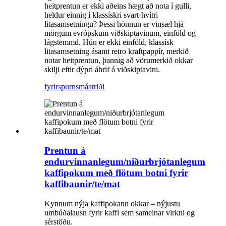
heitprentun er ekki aðeins hægt að nota í gulli,
heldur einnig í klassískri svart-hvítri
litasamsetningu? Þessi hönnun er vinsæl hjá
mörgum evrópskum viðskiptavinum, einföld og
lágstemmd. Hún er ekki einföld, klassísk
litasamsetning ásamt retro kraftpappír, merkið
notar heitprentun, þannig að vörumerkið okkar
skilji eftir dýpri áhrif á viðskiptavini.
fyrirspurn
smáatriði
Prentun á
endurvinnanlegum/niðurbrjótanlegum
kaffipokum með flötum botni fyrir
kaffibaunir/te/mat
Kynnum nýja kaffipokann okkar – nýjustu
umbúðalausn fyrir kaffi sem sameinar virkni og
sérstöðu.