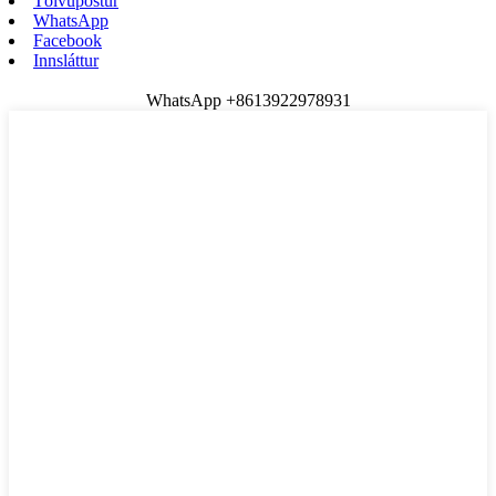
Tölvupóstur
WhatsApp
Facebook
Innsláttur
WhatsApp +8613922978931