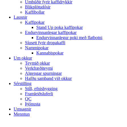
Umbúðir fyrir kaffidrykkir
Blikplötudósir
Kaffibollar
Lausnir
Kaffipokar
Stand Up poka kaffipokar
Endurvinnanlegar kaffipokar
Endurvinnanlegur poki með flatbotni
Síusett fyrir dropakaffi
Nammipokar
Kannabispokar
Um okkur
Teymið okkar
Verkfræðiteymi
Algengar spurningar
Hafðu samband við okkur
Sérstilling
Stíll, efnisbygging
Framleiðsluferli
QC
Þjónusta
Umsagnir
Menntun