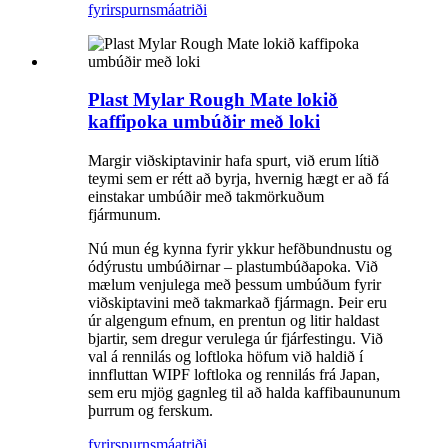
fyrirspurn
smáatriði
Plast Mylar Rough Mate lokið
kaffipoka umbúðir með loki
Margir viðskiptavinir hafa spurt, við erum lítið
teymi sem er rétt að byrja, hvernig hægt er að fá
einstakar umbúðir með takmörkuðum
fjármunum.
Nú mun ég kynna fyrir ykkur hefðbundnustu og
ódýrustu umbúðirnar – plastumbúðapoka. Við
mælum venjulega með þessum umbúðum fyrir
viðskiptavini með takmarkað fjármagn. Þeir eru
úr algengum efnum, en prentun og litir haldast
bjartir, sem dregur verulega úr fjárfestingu. Við
val á rennilás og loftloka höfum við haldið í
innfluttan WIPF loftloka og rennilás frá Japan,
sem eru mjög gagnleg til að halda kaffibaununum
þurrum og ferskum.
fyrirspurn
smáatriði