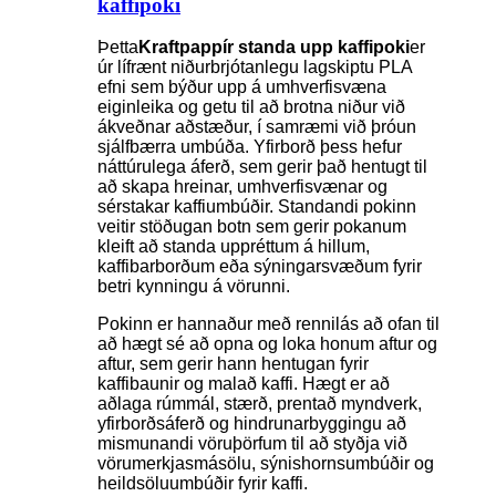
kaffipoki
Þetta
Kraftpappír standa upp kaffipoki
er
úr lífrænt niðurbrjótanlegu lagskiptu PLA
efni sem býður upp á umhverfisvæna
eiginleika og getu til að brotna niður við
ákveðnar aðstæður, í samræmi við þróun
sjálfbærra umbúða. Yfirborð þess hefur
náttúrulega áferð, sem gerir það hentugt til
að skapa hreinar, umhverfisvænar og
sérstakar kaffiumbúðir. Standandi pokinn
veitir stöðugan botn sem gerir pokanum
kleift að standa uppréttum á hillum,
kaffibarborðum eða sýningarsvæðum fyrir
betri kynningu á vörunni.
Pokinn er hannaður með rennilás að ofan til
að hægt sé að opna og loka honum aftur og
aftur, sem gerir hann hentugan fyrir
kaffibaunir og malað kaffi. Hægt er að
aðlaga rúmmál, stærð, prentað myndverk,
yfirborðsáferð og hindrunarbyggingu að
mismunandi vöruþörfum til að styðja við
vörumerkjasmásölu, sýnishornsumbúðir og
heildsöluumbúðir fyrir kaffi.