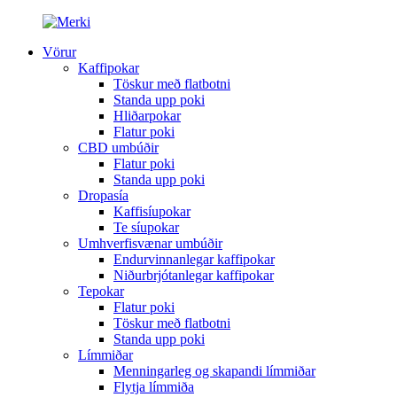
Vörur
Kaffipokar
Töskur með flatbotni
Standa upp poki
Hliðarpokar
Flatur poki
CBD umbúðir
Flatur poki
Standa upp poki
Dropasía
Kaffisíupokar
Te síupokar
Umhverfisvænar umbúðir
Endurvinnanlegar kaffipokar
Niðurbrjótanlegar kaffipokar
Tepokar
Flatur poki
Töskur með flatbotni
Standa upp poki
Límmiðar
Menningarleg og skapandi límmiðar
Flytja límmiða