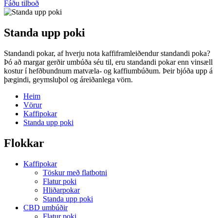
Fáðu tilboð
Standa upp poki
Standandi pokar, af hverju nota kaffiframleiðendur standandi poka?
Þó að margar gerðir umbúða séu til, eru standandi pokar enn vinsæll
kostur í hefðbundnum matvæla- og kaffiumbúðum. Þeir bjóða upp á
þægindi, geymsluþol og áreiðanlega vörn.
Heim
Vörur
Kaffipokar
Standa upp poki
Flokkar
Kaffipokar
Töskur með flatbotni
Flatur poki
Hliðarpokar
Standa upp poki
CBD umbúðir
Flatur poki