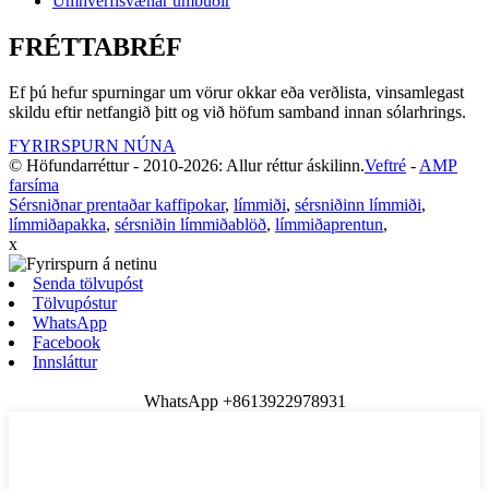
Umhverfisvænar umbúðir
FRÉTTABRÉF
Ef þú hefur spurningar um vörur okkar eða verðlista, vinsamlegast
skildu eftir netfangið þitt og við höfum samband innan sólarhrings.
FYRIRSPURN NÚNA
© Höfundarréttur - 2010-2026: Allur réttur áskilinn.
Veftré
-
AMP
farsíma
Sérsniðnar prentaðar kaffipokar
,
límmiði
,
sérsniðinn límmiði
,
límmiðapakka
,
sérsniðin límmiðablöð
,
límmiðaprentun
,
x
Senda tölvupóst
Tölvupóstur
WhatsApp
Facebook
Innsláttur
WhatsApp +8613922978931