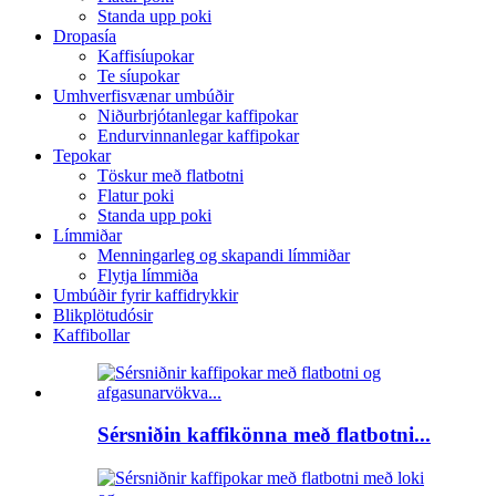
Standa upp poki
Dropasía
Kaffisíupokar
Te síupokar
Umhverfisvænar umbúðir
Niðurbrjótanlegar kaffipokar
Endurvinnanlegar kaffipokar
Tepokar
Töskur með flatbotni
Flatur poki
Standa upp poki
Límmiðar
Menningarleg og skapandi límmiðar
Flytja límmiða
Umbúðir fyrir kaffidrykkir
Blikplötudósir
Kaffibollar
Sérsniðin kaffikönna með flatbotni...