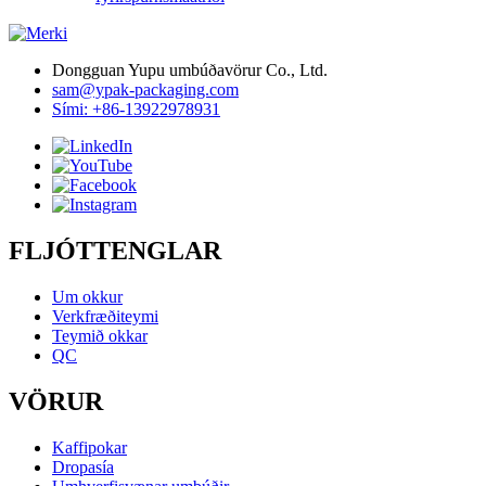
Dongguan Yupu umbúðavörur Co., Ltd.
sam@ypak-packaging.com
Sími: +86-13922978931
FLJÓTTENGLAR
Um okkur
Verkfræðiteymi
Teymið okkar
QC
VÖRUR
Kaffipokar
Dropasía