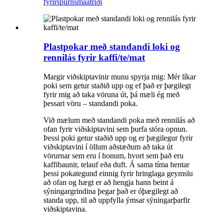
fyrirspurn
smáatriði
Plastpokar með standandi loki og
rennilás fyrir kaffi/te/mat
Margir viðskiptavinir munu spyrja mig: Mér líkar
poki sem getur staðið upp og ef það er þægilegt
fyrir mig að taka vöruna út, þá mæli ég með
þessari vöru – standandi poka.
Við mælum með standandi poka með rennilás að
ofan fyrir viðskiptavini sem þurfa stóra opnun.
Þessi poki getur staðið upp og er þægilegur fyrir
viðskiptavini í öllum aðstæðum að taka út
vörurnar sem eru í honum, hvort sem það eru
kaffibaunir, telauf eða duft. Á sama tíma hentar
þessi pokategund einnig fyrir hringlaga geymslu
að ofan og hægt er að hengja hann beint á
sýningargrindina þegar það er óþægilegt að
standa upp, til að uppfylla ýmsar sýningarþarfir
viðskiptavina.