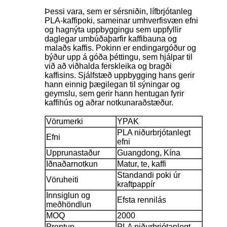
Þessi vara, sem er sérsniðin, lífbrjótanleg
PLA-kaffipoki, sameinar umhverfisvæn efni
og hagnýta uppbyggingu sem uppfyllir
daglegar umbúðaþarfir kaffibauna og
malaðs kaffis. Pokinn er endingargóður og
býður upp á góða þéttingu, sem hjálpar til
við að viðhalda ferskleika og bragði
kaffisins. Sjálfstæð uppbygging hans gerir
hann einnig þægilegan til sýningar og
geymslu, sem gerir hann hentugan fyrir
kaffihús og aðrar notkunaraðstæður.
Vörumerki
YPAK
PLA niðurbrjótanlegt
Efni
efni
Upprunastaður
Guangdong, Kína
Iðnaðarnotkun
Matur, te, kaffi
Standandi poki úr
Vöruheiti
kraftpappír
Innsiglun og
Efsta rennilás
meðhöndlun
MOQ
2000
Prentun
PLA niðurbrjótanlegt