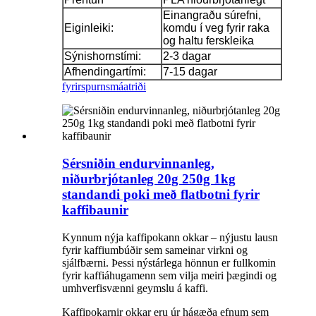
Einangraðu súrefni,
Eiginleiki:
komdu í veg fyrir raka
og haltu ferskleika
Sýnishornstími:
2-3 dagar
Afhendingartími:
7-15 dagar
fyrirspurn
smáatriði
Sérsniðin endurvinnanleg,
niðurbrjótanleg 20g 250g 1kg
standandi poki með flatbotni fyrir
kaffibaunir
Kynnum nýja kaffipokann okkar – nýjustu lausn
fyrir kaffiumbúðir sem sameinar virkni og
sjálfbærni. Þessi nýstárlega hönnun er fullkomin
fyrir kaffiáhugamenn sem vilja meiri þægindi og
umhverfisvænni geymslu á kaffi.
Kaffipokarnir okkar eru úr hágæða efnum sem