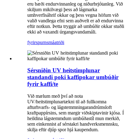
eru bæði endurvinnanleg og niðurbrjótanleg. Við
skiljum mikilvægi þess að lágmarka
umhverfisáhrif okkar og þess vegna höfum við
valið vandlega efni sem auðvelt er að endurvinna
eftir notkun. Þetta tryggir að umbúðir okkar stuðli
ekki að vaxandi úrgangsvandamáli.
fyrirspurn
smáatriði
Sérsniðin UV heitstimplunar
standandi poki kaffipokar umbúðir
fyrir kaffi/te
Við mælum með því að nota
UV/heitstimplunartækni til að fullkomna
afturhvarfs- og lágstemmningarandrúmsloft
kraftpappírsins, sem margir viðskiptavinir kjósa. Í
heildina lágstemmdum umbúðastíl mun merkið,
sem einkennist af sérstakri handverksmennsku,
skilja eftir djúp spor hjá kaupendum.