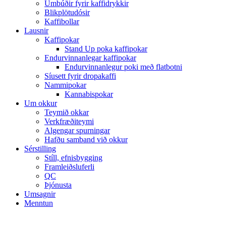
Umbúðir fyrir kaffidrykkir
Blikplötudósir
Kaffibollar
Lausnir
Kaffipokar
Stand Up poka kaffipokar
Endurvinnanlegar kaffipokar
Endurvinnanlegur poki með flatbotni
Síusett fyrir dropakaffi
Nammipokar
Kannabispokar
Um okkur
Teymið okkar
Verkfræðiteymi
Algengar spurningar
Hafðu samband við okkur
Sérstilling
Stíll, efnisbygging
Framleiðsluferli
QC
Þjónusta
Umsagnir
Menntun