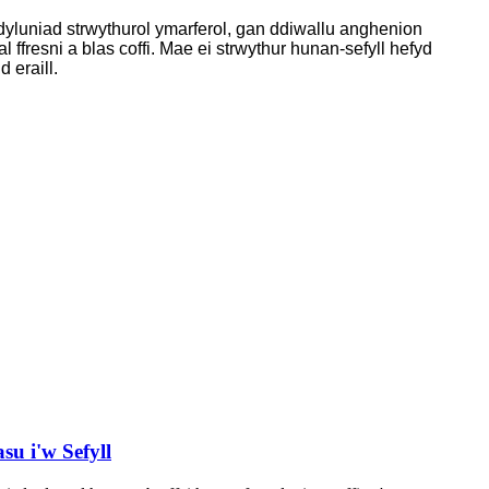
dyluniad strwythurol ymarferol, gan ddiwallu anghenion
 ffresni a blas coffi. Mae ei strwythur hunan-sefyll hefyd
 eraill.
u i'w Sefyll