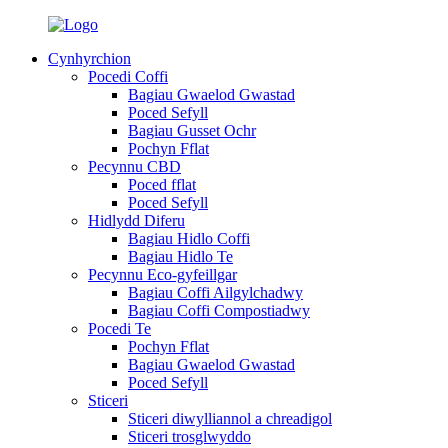
Cynhyrchion
Pocedi Coffi
Bagiau Gwaelod Gwastad
Poced Sefyll
Bagiau Gusset Ochr
Pochyn Fflat
Pecynnu CBD
Poced fflat
Poced Sefyll
Hidlydd Diferu
Bagiau Hidlo Coffi
Bagiau Hidlo Te
Pecynnu Eco-gyfeillgar
Bagiau Coffi Ailgylchadwy
Bagiau Coffi Compostiadwy
Pocedi Te
Pochyn Fflat
Bagiau Gwaelod Gwastad
Poced Sefyll
Sticeri
Sticeri diwylliannol a chreadigol
Sticeri trosglwyddo