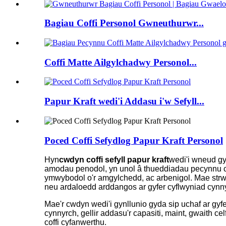
Bagiau Coffi Personol Gwneuthurwr...
Coffi Matte Ailgylchadwy Personol...
Papur Kraft wedi'i Addasu i'w Sefyll...
Poced Coffi Sefydlog Papur Kraft Personol
Hyn
cwdyn coffi sefyll papur kraft
wedi'i wneud gy
amodau penodol, yn unol â thueddiadau pecynnu cy
ymwybodol o'r amgylchedd, ac arbenigol. Mae strwyth
neu ardaloedd arddangos ar gyfer cyflwyniad cynny
Mae'r cwdyn wedi'i gynllunio gyda sip uchaf ar gyfer
cynnyrch, gellir addasu'r capasiti, maint, gwaith c
coffi cyfanwerthu.