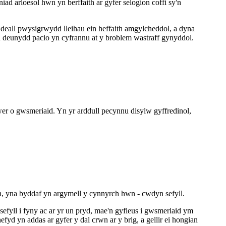
d arloesol hwn yn berffaith ar gyfer selogion coffi sy'n
all pwysigrwydd lleihau ein heffaith amgylcheddol, a dyna
 deunydd pacio yn cyfrannu at y broblem wastraff gynyddol.
wer o gwsmeriaid. Yn yr arddull pecynnu disylw gyffredinol,
lan, yna byddaf yn argymell y cynnyrch hwn - cwdyn sefyll.
fyll i fyny ac ar yr un pryd, mae'n gyfleus i gwsmeriaid ym
fyd yn addas ar gyfer y dal crwn ar y brig, a gellir ei hongian