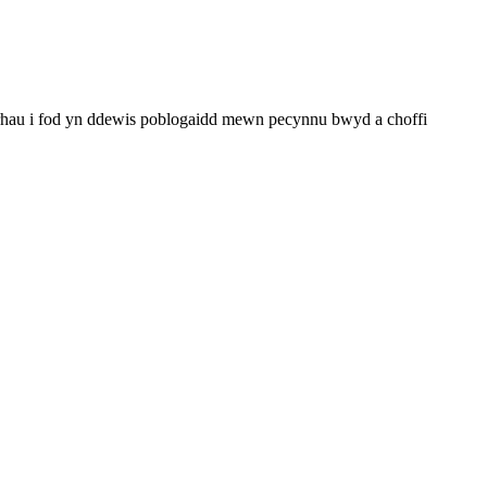
rhau i fod yn ddewis poblogaidd mewn pecynnu bwyd a choffi