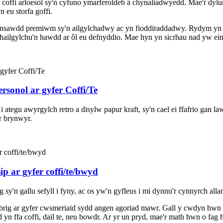
ffi arloesol sy'n cyfuno ymarferoldeb â chynaliadwyedd. Mae'r dylunia
 eu storfa goffi.
nsawdd premiwm sy'n ailgylchadwy ac yn fioddiraddadwy. Rydym yn de
hailgylchu'n hawdd ar ôl eu defnyddio. Mae hyn yn sicrhau nad yw ein
sonol ar gyfer Coffi/Te
tegu awyrgylch retro a disylw papur kraft, sy'n cael ei ffafrio gan la
r brynwyr.
sip ar gyfer coffi/te/bwyd
sy'n gallu sefyll i fyny, ac os yw'n gyfleus i mi dynnu'r cynnyrch al
rig ar gyfer cwsmeriaid sydd angen agoriad mawr. Gall y cwdyn hwn se
 ffa coffi, dail te, neu bowdr. Ar yr un pryd, mae'r math hwn o fag he