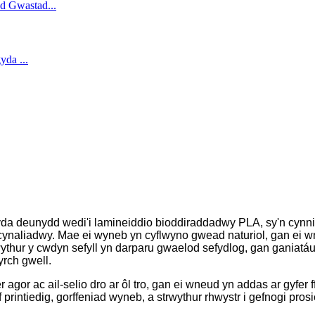
da deunydd wedi'i lamineiddio bioddiraddadwy PLA, sy'n cynnig 
naliadwy. Mae ei wyneb yn cyflwyno gwead naturiol, gan ei wne
ur y cwdyn sefyll yn darparu gwaelod sefydlog, gan ganiatáu i'r 
rch gwell.
 agor ac ail-selio dro ar ôl tro, gan ei wneud yn addas ar gyfer 
elf printiedig, gorffeniad wyneb, a strwythur rhwystr i gefnogi 