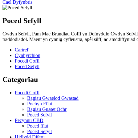
Cael Dyfynbris
Poced Sefyll
Cwdyn Sefyll, Pam Mae Brandiau Coffi yn Defnyddio Cwdyn Sefyll? 
traddodiadol. Maent yn cynnig cyfleustra, apêl silff, ac amddiffyniad
Cartref
Cynhyrchion
Pocedi Coffi
Poced Sefyll
Categorïau
Pocedi Coffi
Bagiau Gwaelod Gwastad
Pochyn Fflat
Bagiau Gusset Ochr
Poced Sefyll
Pecynnu CBD
Poced fflat
Poced Sefyll
Hidlydd Diferu