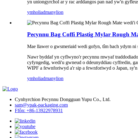
yn uniongyrchol ar y rac arddangos pan nad yw'n gyfle
ymholiad
manylion
Pecynnu Bag Coffi Plastig Mylar Rough Mat
Mae llawer o gwsmeriaid wedi gofyn, tîm bach ydym ni 
Nawr byddaf yn cyflwyno'r pecynnu mwyaf traddodiadol a
cyfyngedig, wedi'u gwneud o ddeunyddiau cyffredin, gan g
WIPF a fewnforiwyd a'r sip a fewnforiwyd o Japan, sy'n f
ymholiad
manylion
Cynhyrchion Pecynnu Dongguan Yupu Co., Ltd.
sam@ypak-packaging.com
Ffôn: +86-13922978931