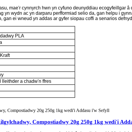
dasu, mae'r cynnyrch hwn yn cyfuno deunyddiau ecogyfeillgar â 
bag yn wydn ac yn darparu perfformiad selio da, gan helpu i gynnal
, gan ei wneud yn addas ar gyfer siopau coffi a senarios defnydd
ddadwy PLA
a
Kraft
wy
 lleithder a chadw'n ffres
lgylchadwy, Compostiadwy 20g 250g 1kg wedi'i Addas