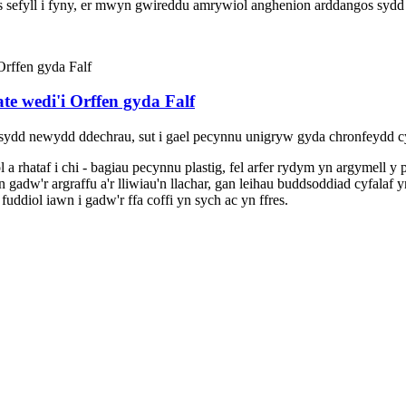
us sefyll i fyny, er mwyn gwireddu amrywiol anghenion arddangos syd
e wedi'i Orffen gyda Falf
sydd newydd ddechrau, sut i gael pecynnu unigryw gyda chronfeydd c
 rhataf i chi - bagiau pecynnu plastig, fel arfer rydym yn argymell 
adw'r argraffu a'r lliwiau'n llachar, gan leihau buddsoddiad cyfalaf yn
uddiol iawn i gadw'r ffa coffi yn sych ac yn ffres.