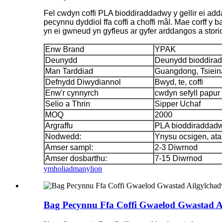
Fel cwdyn coffi PLA bioddiraddadwy y gellir ei ad
pecynnu dyddiol ffa coffi a choffi mâl. Mae corff y 
yn ei gwneud yn gyfleus ar gyfer arddangos a storio
Enw Brand
YPAK
Deunydd
Deunydd bioddira
Man Tarddiad
Guangdong, Tsiein
Defnydd Diwydiannol
Bwyd, te, coffi
Enw'r cynnyrch
cwdyn sefyll papur 
Selio a Thrin
Sipper Uchaf
MOQ
2000
Argraffu
PLA bioddiraddad
Nodwedd:
Ynysu ocsigen, atal
Amser sampl:
2-3 Diwrnod
Amser dosbarthu:
7-15 Diwrnod
ymholiad
manylion
Bag Pecynnu Ffa Coffi Gwaelod Gwastad Ai