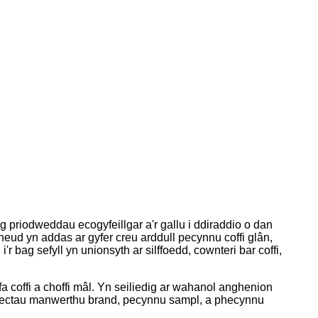
priodweddau ecogyfeillgar a'r gallu i ddiraddio o dan
ud yn addas ar gyfer creu arddull pecynnu coffi glân,
bag sefyll yn unionsyth ar silffoedd, cownteri bar coffi,
ffa coffi a choffi mâl. Yn seiliedig ar wahanol anghenion
prosiectau manwerthu brand, pecynnu sampl, a phecynnu