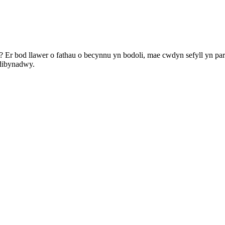
Er bod llawer o fathau o becynnu yn bodoli, mae cwdyn sefyll yn pa
 dibynadwy.