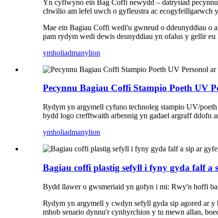
Yn cyflwyno ein Bag Coffi newydd – datrysiad pecynnu co
chwilio am lefel uwch o gyfleustra ac ecogyfeillgarwch yn
Mae ein Bagiau Coffi wedi'u gwneud o ddeunyddiau o a
pam rydym wedi dewis deunyddiau yn ofalus y gellir eu 
ymholiad
manylion
Pecynnu Bagiau Coffi Stampio Poeth UV Per
Rydym yn argymell cyfuno technoleg stampio UV/poeth i a
bydd logo crefftwaith arbennig yn gadael argraff ddofn a
ymholiad
manylion
Bagiau coffi plastig sefyll i fyny gyda falf a 
Bydd llawer o gwsmeriaid yn gofyn i mi: Rwy'n hoffi bag 
Rydym yn argymell y cwdyn sefyll gyda sip agored ar y b
mhob senario dynnu'r cynhyrchion y tu mewn allan, boed yn