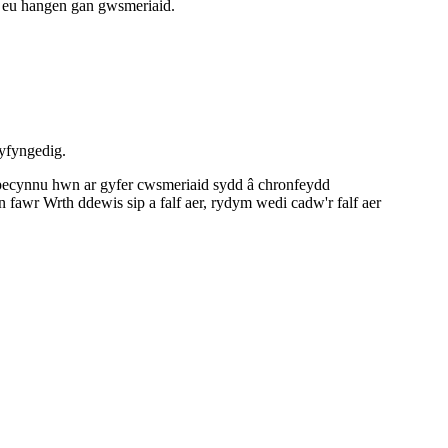
d eu hangen gan gwsmeriaid.
yfyngedig.
y pecynnu hwn ar gyfer cwsmeriaid sydd â chronfeydd
 fawr Wrth ddewis sip a falf aer, rydym wedi cadw'r falf aer