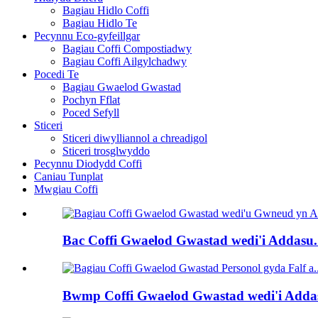
Bagiau Hidlo Coffi
Bagiau Hidlo Te
Pecynnu Eco-gyfeillgar
Bagiau Coffi Compostiadwy
Bagiau Coffi Ailgylchadwy
Pocedi Te
Bagiau Gwaelod Gwastad
Pochyn Fflat
Poced Sefyll
Sticeri
Sticeri diwylliannol a chreadigol
Sticeri trosglwyddo
Pecynnu Diodydd Coffi
Caniau Tunplat
Mwgiau Coffi
Bac Coffi Gwaelod Gwastad wedi'i Addasu.
Bwmp Coffi Gwaelod Gwastad wedi'i Addas