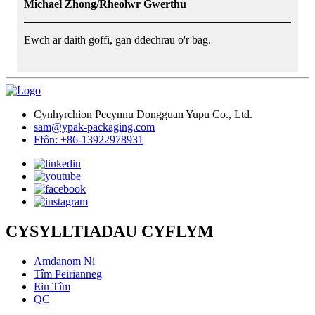
Michael Zhong/Rheolwr Gwerthu
Ewch ar daith goffi, gan ddechrau o'r bag.
Cynhyrchion Pecynnu Dongguan Yupu Co., Ltd.
sam@ypak-packaging.com
Ffôn: +86-13922978931
CYSYLLTIADAU CYFLYM
Amdanom Ni
Tîm Peirianneg
Ein Tîm
QC