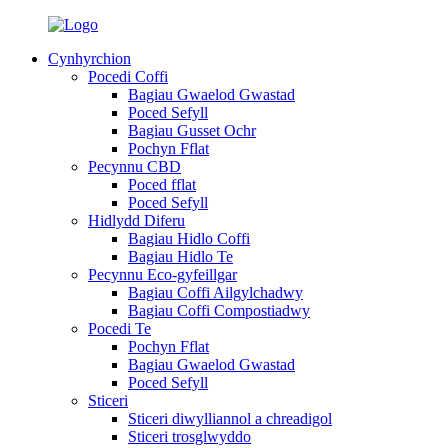
Cynhyrchion
Pocedi Coffi
Bagiau Gwaelod Gwastad
Poced Sefyll
Bagiau Gusset Ochr
Pochyn Fflat
Pecynnu CBD
Poced fflat
Poced Sefyll
Hidlydd Diferu
Bagiau Hidlo Coffi
Bagiau Hidlo Te
Pecynnu Eco-gyfeillgar
Bagiau Coffi Ailgylchadwy
Bagiau Coffi Compostiadwy
Pocedi Te
Pochyn Fflat
Bagiau Gwaelod Gwastad
Poced Sefyll
Sticeri
Sticeri diwylliannol a chreadigol
Sticeri trosglwyddo