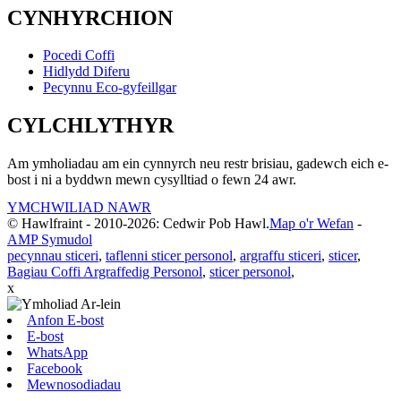
CYNHYRCHION
Pocedi Coffi
Hidlydd Diferu
Pecynnu Eco-gyfeillgar
CYLCHLYTHYR
Am ymholiadau am ein cynnyrch neu restr brisiau, gadewch eich e-
bost i ni a byddwn mewn cysylltiad o fewn 24 awr.
YMCHWILIAD NAWR
© Hawlfraint - 2010-2026: Cedwir Pob Hawl.
Map o'r Wefan
-
AMP Symudol
pecynnau sticeri
,
taflenni sticer personol
,
argraffu sticeri
,
sticer
,
Bagiau Coffi Argraffedig Personol
,
sticer personol
,
x
Anfon E-bost
E-bost
WhatsApp
Facebook
Mewnosodiadau