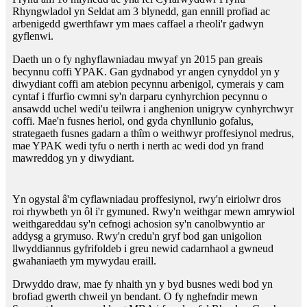
Rhyngwladol yn Seldat am 3 blynedd, gan ennill profiad ac
arbenigedd gwerthfawr ym maes caffael a rheoli'r gadwyn
gyflenwi.
Daeth un o fy nghyflawniadau mwyaf yn 2015 pan greais
becynnu coffi YPAK. Gan gydnabod yr angen cynyddol yn y
diwydiant coffi am atebion pecynnu arbenigol, cymerais y cam
cyntaf i ffurfio cwmni sy'n darparu cynhyrchion pecynnu o
ansawdd uchel wedi'u teilwra i anghenion unigryw cynhyrchwyr
coffi. Mae'n fusnes heriol, ond gyda chynllunio gofalus,
strategaeth fusnes gadarn a thîm o weithwyr proffesiynol medrus,
mae YPAK wedi tyfu o nerth i nerth ac wedi dod yn frand
mawreddog yn y diwydiant.
Yn ogystal â'm cyflawniadau proffesiynol, rwy'n eiriolwr dros
roi rhywbeth yn ôl i'r gymuned. Rwy'n weithgar mewn amrywiol
weithgareddau sy'n cefnogi achosion sy'n canolbwyntio ar
addysg a grymuso. Rwy'n credu'n gryf bod gan unigolion
llwyddiannus gyfrifoldeb i greu newid cadarnhaol a gwneud
gwahaniaeth ym mywydau eraill.
Drwyddo draw, mae fy nhaith yn y byd busnes wedi bod yn
brofiad gwerth chweil yn bendant. O fy nghefndir mewn