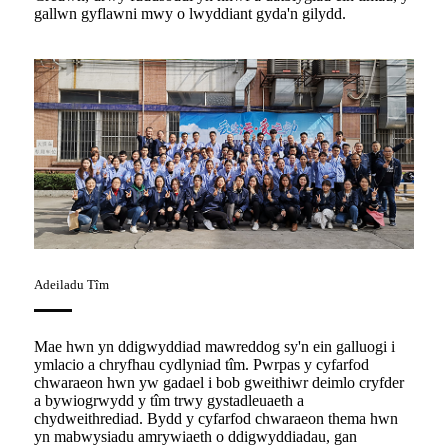
gallwn gyflawni mwy o lwyddiant gyda'n gilydd.
Adeiladu Tîm
Mae hwn yn ddigwyddiad mawreddog sy'n ein galluogi i
ymlacio a chryfhau cydlyniad tîm. Pwrpas y cyfarfod
chwaraeon hwn yw gadael i bob gweithiwr deimlo cryfder
a bywiogrwydd y tîm trwy gystadleuaeth a
chydweithrediad. Bydd y cyfarfod chwaraeon thema hwn
yn mabwysiadu amrywiaeth o ddigwyddiadau, gan