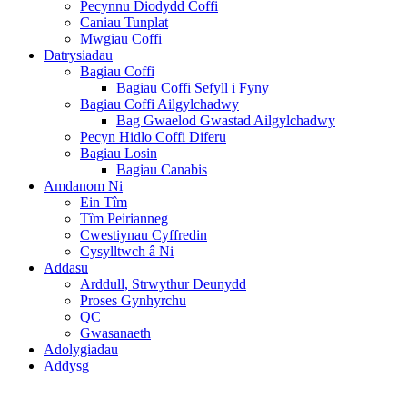
Pecynnu Diodydd Coffi
Caniau Tunplat
Mwgiau Coffi
Datrysiadau
Bagiau Coffi
Bagiau Coffi Sefyll i Fyny
Bagiau Coffi Ailgylchadwy
Bag Gwaelod Gwastad Ailgylchadwy
Pecyn Hidlo Coffi Diferu
Bagiau Losin
Bagiau Canabis
Amdanom Ni
Ein Tîm
Tîm Peirianneg
Cwestiynau Cyffredin
Cysylltwch â Ni
Addasu
Arddull, Strwythur Deunydd
Proses Gynhyrchu
QC
Gwasanaeth
Adolygiadau
Addysg