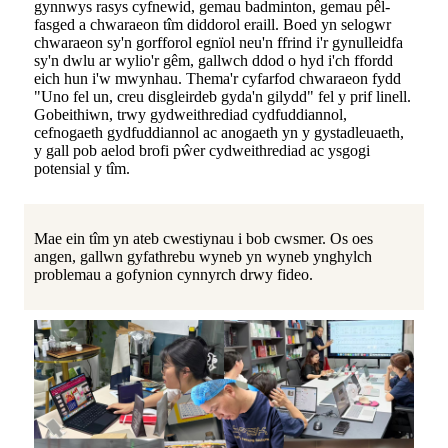
gynnwys rasys cyfnewid, gemau badminton, gemau pêl-
fasged a chwaraeon tîm diddorol eraill. Boed yn selogwr
chwaraeon sy'n gorfforol egnïol neu'n ffrind i'r gynulleidfa
sy'n dwlu ar wylio'r gêm, gallwch ddod o hyd i'ch ffordd
eich hun i'w mwynhau. Thema'r cyfarfod chwaraeon fydd
"Uno fel un, creu disgleirdeb gyda'n gilydd" fel y prif linell.
Gobeithiwn, trwy gydweithrediad cydfuddiannol,
cefnogaeth gydfuddiannol ac anogaeth yn y gystadleuaeth,
y gall pob aelod brofi pŵer cydweithrediad ac ysgogi
potensial y tîm.
Mae ein tîm yn ateb cwestiynau i bob cwsmer. Os oes
angen, gallwn gyfathrebu wyneb yn wyneb ynghylch
problemau a gofynion cynnyrch drwy fideo.