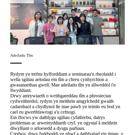
Adeiladu Tîm
Rydym yn trefnu hyfforddiant a seminarau'n rheolaidd i
wella sgiliau aelodau ein tîm a chreu cynhyrchion a
gwasanaethau gwell. Mae adeiladu tîm yn allweddol i'n
llwyddiant.
Drwy amrywiaeth o weithgareddau tîm a phrosiectau
cydweithredol, rydym yn meithrin amgylchedd gwaith
cadarnhaol a chydlynol lle mae pawb yn teimlo eu bod yn
cael eu gwerthfawrogi a'u cefnogi.
Ein ffocws yw datblygu sgiliau cyfathrebu, datrys
problemau ac arweinyddiaeth cryf, yn ogystal â meithrin
diwylliant o arloesedd a dysgu parhaus.
Credwn, drwy fuddsoddi yn nhwf a datblygiad ein timau, y