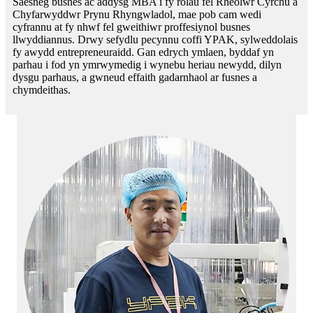
Saesneg busnes ac addysg MBA i fy rolau fel Rheolwr Cyrchu a
Chyfarwyddwr Prynu Rhyngwladol, mae pob cam wedi
cyfrannu at fy nhwf fel gweithiwr proffesiynol busnes
llwyddiannus. Drwy sefydlu pecynnu coffi YPAK, sylweddolais
fy awydd entrepreneuraidd. Gan edrych ymlaen, byddaf yn
parhau i fod yn ymrwymedig i wynebu heriau newydd, dilyn
dysgu parhaus, a gwneud effaith gadarnhaol ar fusnes a
chymdeithas.