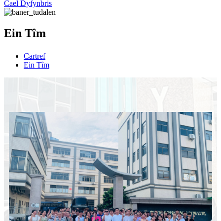
Cael Dyfynbris
Ein Tîm
Cartref
Ein Tîm