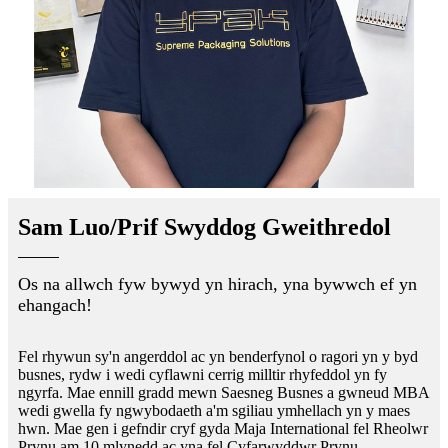
Sam Luo/Prif Swyddog Gweithredol
Os na allwch fyw bywyd yn hirach, yna bywwch ef yn
ehangach!
Fel rhywun sy'n angerddol ac yn benderfynol o ragori yn y byd
busnes, rydw i wedi cyflawni cerrig milltir rhyfeddol yn fy
ngyrfa. Mae ennill gradd mewn Saesneg Busnes a gwneud MBA
wedi gwella fy ngwybodaeth a'm sgiliau ymhellach yn y maes
hwn. Mae gen i gefndir cryf gyda Maja International fel Rheolwr
Prynu am 10 mlynedd ac yna fel Cyfarwyddwr Prynu