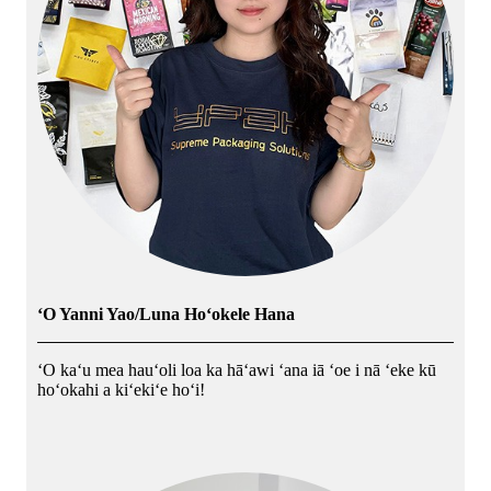
ʻO Yanni Yao/Luna Hoʻokele Hana
ʻO kaʻu mea hauʻoli loa ka hāʻawi ʻana iā ʻoe i nā ʻeke kū
hoʻokahi a kiʻekiʻe hoʻi!