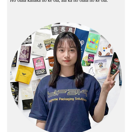
Hoʻolālā kānaka no ke ola, aia ka hoʻolālā no ke ola.