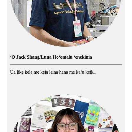
ʻO Jack Shang/Luna Hoʻomalu ʻenekinia
Ua like kēlā me kēia laina hana me kaʻu keiki.