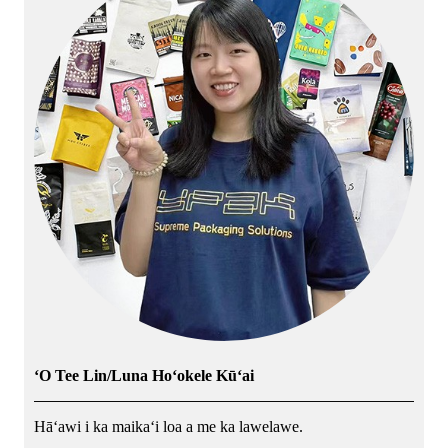
ʻO Tee Lin/Luna Hoʻokele Kūʻai
Hāʻawi i ka maikaʻi loa a me ka lawelawe.