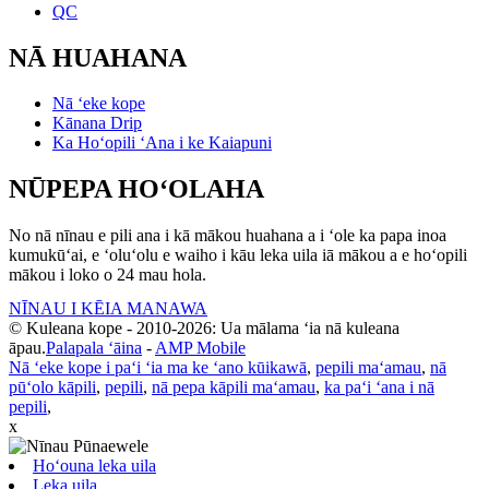
QC
NĀ HUAHANA
Nā ʻeke kope
Kānana Drip
Ka Hoʻopili ʻAna i ke Kaiapuni
NŪPEPA HOʻOLAHA
No nā nīnau e pili ana i kā mākou huahana a i ʻole ka papa inoa
kumukūʻai, e ʻoluʻolu e waiho i kāu leka uila iā mākou a e hoʻopili
mākou i loko o 24 mau hola.
NĪNAU I KĒIA MANAWA
© Kuleana kope - 2010-2026: Ua mālama ʻia nā kuleana
āpau.
Palapala ʻāina
-
AMP Mobile
Nā ʻeke kope i paʻi ʻia ma ke ʻano kūikawā
,
pepili maʻamau
,
nā
pūʻolo kāpili
,
pepili
,
nā pepa kāpili maʻamau
,
ka paʻi ʻana i nā
pepili
,
x
Hoʻouna leka uila
Leka uila