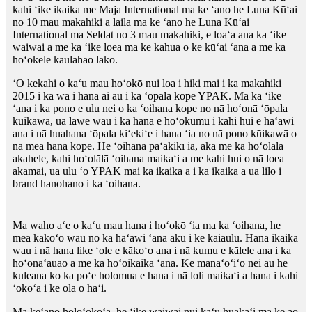
kahi ʻike ikaika me Maja International ma ke ʻano he Luna Kūʻai
no 10 mau makahiki a laila ma ke ʻano he Luna Kūʻai
International ma Seldat no 3 mau makahiki, e loaʻa ana ka ʻike
waiwai a me ka ʻike loea ma ke kahua o ke kūʻai ʻana a me ka
hoʻokele kaulahao lako.
ʻO kekahi o kaʻu mau hoʻokō nui loa i hiki mai i ka makahiki
2015 i ka wā i hana ai au i ka ʻōpala kope YPAK. Ma ka ʻike
ʻana i ka pono e ulu nei o ka ʻoihana kope no nā hoʻonā ʻōpala
kūikawā, ua lawe wau i ka hana e hoʻokumu i kahi hui e hāʻawi
ana i nā huahana ʻōpala kiʻekiʻe i hana ʻia no nā pono kūikawā o
nā mea hana kope. He ʻoihana paʻakikī ia, akā me ka hoʻolālā
akahele, kahi hoʻolālā ʻoihana maikaʻi a me kahi hui o nā loea
akamai, ua ulu ʻo YPAK mai ka ikaika a i ka ikaika a ua lilo i
brand hanohano i ka ʻoihana.
Ma waho aʻe o kaʻu mau hana i hoʻokō ʻia ma ka ʻoihana, he
mea kākoʻo wau no ka hāʻawi ʻana aku i ke kaiāulu. Hana ikaika
wau i nā hana like ʻole e kākoʻo ana i nā kumu e kālele ana i ka
hoʻonaʻauao a me ka hoʻoikaika ʻana. Ke manaʻoʻiʻo nei au he
kuleana ko ka poʻe holomua e hana i nā loli maikaʻi a hana i kahi
ʻokoʻa i ke ola o haʻi.
Ma keʻano holoʻokoʻa, he ʻike waiwai nui kaʻu huakaʻi ma ke ao