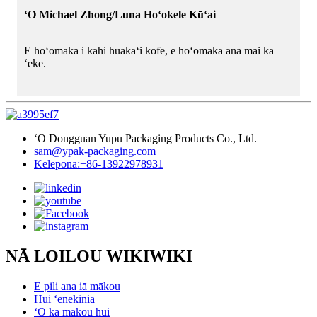
ʻO Michael Zhong/Luna Hoʻokele Kūʻai
E hoʻomaka i kahi huakaʻi kofe, e hoʻomaka ana mai ka
ʻeke.
ʻO Dongguan Yupu Packaging Products Co., Ltd.
sam@ypak-packaging.com
Kelepona:+86-13922978931
NĀ LOILOU WIKIWIKI
E pili ana iā mākou
Hui ʻenekinia
ʻO kā mākou hui