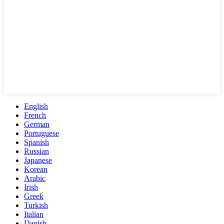
English
French
German
Portuguese
Spanish
Russian
Japanese
Korean
Arabic
Irish
Greek
Turkish
Italian
Danish