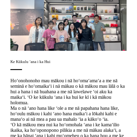
Ke Kūkulu ʻana i ka Hui
Hoʻonohonoho mau mākou i nā hoʻomaʻamaʻa a me nā
seminā e hoʻomaikaʻi i nā mākau o kā mākou mau lālā o ka
hui a hana i nā huahana a me nā lawelawe ʻoi aku ka
maikaʻi. ʻO ke kūkulu ʻana i ka hui ke kī i kā mākou
holomua.
Ma o nā ʻano hana like ʻole a me nā papahana hana like,
hoʻoulu mākou i kahi ʻano hana maikaʻi a lōkahi kahi e
manaʻo ai nā mea a pau ua mahalo ʻia a kākoʻo ʻia.
ʻO kā mākou mea nui ka hoʻomohala ʻana i ke kamaʻilio
ikaika, ka hoʻoponopono pilikia a me nā mākau alakaʻi, a
me ka hānai ʻana i kahi moʻomeheu o ka hana hou a me ke