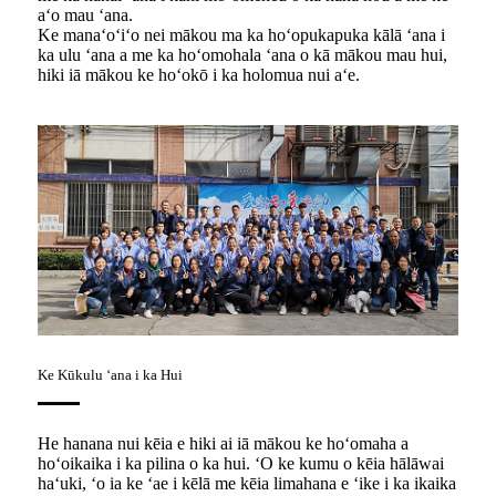
aʻo mau ʻana.
Ke manaʻoʻiʻo nei mākou ma ka hoʻopukapuka kālā ʻana i
ka ulu ʻana a me ka hoʻomohala ʻana o kā mākou mau hui,
hiki iā mākou ke hoʻokō i ka holomua nui aʻe.
Ke Kūkulu ʻana i ka Hui
He hanana nui kēia e hiki ai iā mākou ke hoʻomaha a
hoʻoikaika i ka pilina o ka hui. ʻO ke kumu o kēia hālāwai
haʻuki, ʻo ia ke ʻae i kēlā me kēia limahana e ʻike i ka ikaika