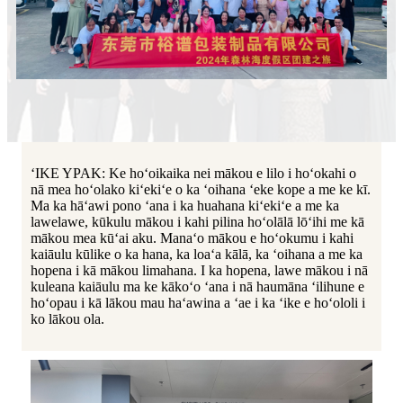
ʻIKE YPAK: Ke hoʻoikaika nei mākou e lilo i hoʻokahi o
nā mea hoʻolako kiʻekiʻe o ka ʻoihana ʻeke kope a me ke kī.
Ma ka hāʻawi pono ʻana i ka huahana kiʻekiʻe a me ka
lawelawe, kūkulu mākou i kahi pilina hoʻolālā lōʻihi me kā
mākou mea kūʻai aku. Manaʻo mākou e hoʻokumu i kahi
kaiāulu kūlike o ka hana, ka loaʻa kālā, ka ʻoihana a me ka
hopena i kā mākou limahana. I ka hopena, lawe mākou i nā
kuleana kaiāulu ma ke kākoʻo ʻana i nā haumāna ʻilihune e
hoʻopau i kā lākou mau haʻawina a ʻae i ka ʻike e hoʻololi i
ko lākou ola.