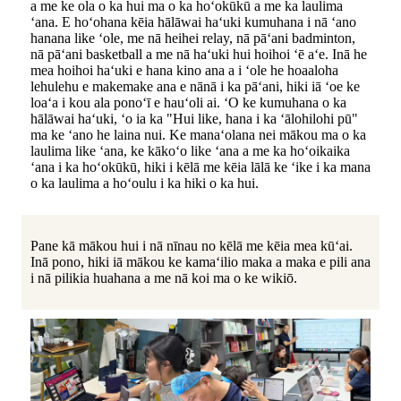
a me ke ola o ka hui ma o ka hoʻokūkū a me ka laulima
ʻana. E hoʻohana kēia hālāwai haʻuki kumuhana i nā ʻano
hanana like ʻole, me nā heihei relay, nā pāʻani badminton,
nā pāʻani basketball a me nā haʻuki hui hoihoi ʻē aʻe. Inā he
mea hoihoi haʻuki e hana kino ana a i ʻole he hoaaloha
lehulehu e makemake ana e nānā i ka pāʻani, hiki iā ʻoe ke
loaʻa i kou ala ponoʻī e hauʻoli ai. ʻO ke kumuhana o ka
hālāwai haʻuki, ʻo ia ka "Hui like, hana i ka ʻālohilohi pū"
ma ke ʻano he laina nui. Ke manaʻolana nei mākou ma o ka
laulima like ʻana, ke kākoʻo like ʻana a me ka hoʻoikaika
ʻana i ka hoʻokūkū, hiki i kēlā me kēia lālā ke ʻike i ka mana
o ka laulima a hoʻoulu i ka hiki o ka hui.
Pane kā mākou hui i nā nīnau no kēlā me kēia mea kūʻai.
Inā pono, hiki iā mākou ke kamaʻilio maka a maka e pili ana
i nā pilikia huahana a me nā koi ma o ke wikiō.