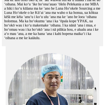
ʻoihana. Mai koʻu ʻike hoʻonaʻauao ʻōlelo Pelekania a me MBA
a hiki i koʻu kūlana ma ke ʻano he Luna Hoʻokele Sourcing a me
Luna Hoʻokele o ke Kūʻai ʻana ma waho o ka honua, ua kōkua
kēlā me kēia ʻanuʻu i koʻu ulu ʻana ma ke ʻano he loea ʻoihana
holomua. Ma ka hoʻokumu ʻana i ka ʻōpala kope YPAK, ua
hoʻokō wau i koʻu makemake ʻoihana. I ka nānā ʻana i mua, e
hoʻomau wau i ka hoʻokō ʻana i nā pilikia hou, e alualu ana i ke
aʻo mau ʻana, a me ka hana ʻana i kahi hopena maikaʻi i ka
ʻoihana a me ke kaiāulu.