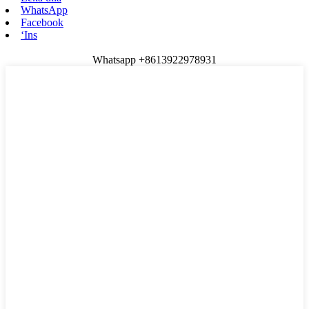
WhatsApp
Facebook
ʻIns
Whatsapp +8613922978931