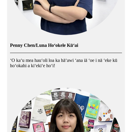
Penny Chen/Luna Hoʻokele Kūʻai
ʻO kaʻu mea hauʻoli loa ka hāʻawi ʻana iā ʻoe i nā ʻeke kū
hoʻokahi a kiʻekiʻe hoʻi!