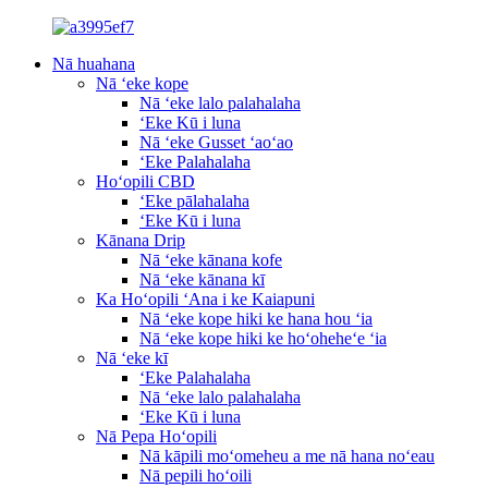
Nā huahana
Nā ʻeke kope
Nā ʻeke lalo palahalaha
ʻEke Kū i luna
Nā ʻeke Gusset ʻaoʻao
ʻEke Palahalaha
Hoʻopili CBD
ʻEke pālahalaha
ʻEke Kū i luna
Kānana Drip
Nā ʻeke kānana kofe
Nā ʻeke kānana kī
Ka Hoʻopili ʻAna i ke Kaiapuni
Nā ʻeke kope hiki ke hana hou ʻia
Nā ʻeke kope hiki ke hoʻoheheʻe ʻia
Nā ʻeke kī
ʻEke Palahalaha
Nā ʻeke lalo palahalaha
ʻEke Kū i luna
Nā Pepa Hoʻopili
Nā kāpili moʻomeheu a me nā hana noʻeau
Nā pepili hoʻoili