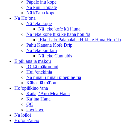
Pāpale inu kope
Nā kini Tinplate
Nā kīʻaha kope
Nā Hoʻonā
Nā ʻeke kope
Nā ʻeke kofe kū i luna
Nā ʻeke kope hiki ke hana hou ʻia
ʻEke Lalo Palahalaha Hiki ke Hana Hou ʻia
Pahu Kānana Kofe Drip
Nā ʻeke kinikini
Nā ʻeke Cannabis
E pili ana iā mākou
ʻO kā mākou hui
Hui ʻenekinia
Nā nīnau i nīnau pinepine ʻia
Kāhea iā mā˚ou
Hoʻopilikino ʻana
Kaila, ʻAno Mea Hana
Kaʻina Hana
QC
lawelawe
Nā loiloi
Hoʻonaʻauao