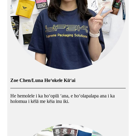
Zoe Chen/Luna Hoʻokele Kūʻai
He hemolele i ka hoʻopili ʻana, e hoʻolapalapa ana i ka
holomua i kēlā me kēia inu iki.