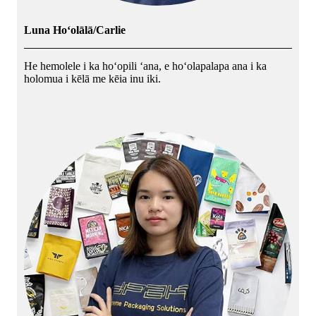
Luna Hoʻolālā/Carlie
He hemolele i ka hoʻopili ʻana, e hoʻolapalapa ana i ka
holomua i kēlā me kēia inu iki.