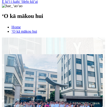
E kiʻi i kahi ʻōlelo kūʻai
ʻO kā mākou hui
Home
ʻO kā mākou hui