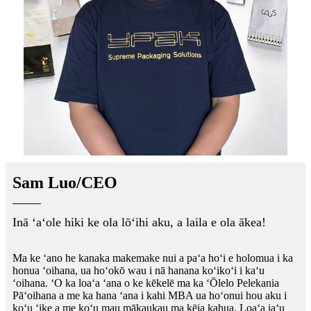
Sam Luo/CEO
Inā ʻaʻole hiki ke ola lōʻihi aku, a laila e ola ākea!
Ma ke ʻano he kanaka makemake nui a paʻa hoʻi e holomua i ka
honua ʻoihana, ua hoʻokō wau i nā hanana koʻikoʻi i kaʻu
ʻoihana. ʻO ka loaʻa ʻana o ke kēkelē ma ka ʻŌlelo Pelekania
Pāʻoihana a me ka hana ʻana i kahi MBA ua hoʻonui hou aku i
koʻu ʻike a me koʻu mau mākaukau ma kēia kahua. Loaʻa iaʻu