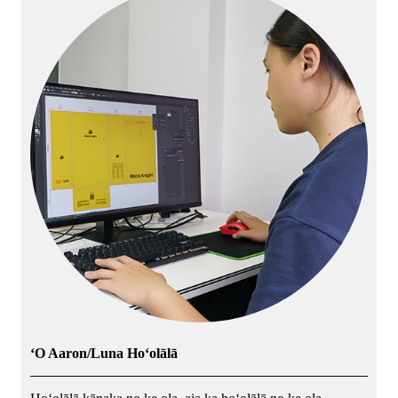
ʻO Aaron/Luna Hoʻolālā