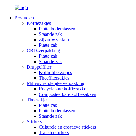
Producten
Koffiezakjes
Platte bodemtassen
Staande zak
Zijvouwzakken
Platte zak
CBD-verpakking
Platte zak
Staande zak
Druppelfilter
Koffiefilterzakjes
Theefilterzakjes
Milieuvriendelijke verpakking
Recyclebare koffiezakken
Composteerbare koffiezakken
Theezakjes
Platte zak
Platte bodemtassen
Staande zak
Stickers
Culturele en creatieve stickers
Transferstickers