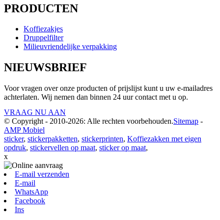
PRODUCTEN
Koffiezakjes
Druppelfilter
Milieuvriendelijke verpakking
NIEUWSBRIEF
Voor vragen over onze producten of prijslijst kunt u uw e-mailadres
achterlaten. Wij nemen dan binnen 24 uur contact met u op.
VRAAG NU AAN
© Copyright - 2010-2026: Alle rechten voorbehouden.
Sitemap
-
AMP Mobiel
sticker
,
stickerpakketten
,
stickerprinten
,
Koffiezakken met eigen
opdruk
,
stickervellen op maat
,
sticker op maat
,
x
E-mail verzenden
E-mail
WhatsApp
Facebook
Ins