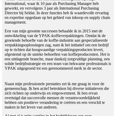
International, waar ik 10 jaar als Purchasing Manager heb
gewerkt, en vervolgens 3 jaar als International Purchasing
Director bij Seldat. In deze functies heb ik waardevolle ervaring
en expertise opgedaan op het gebied van inkoop en supply chain
management.
Een van mijn grootste successen behaalde ik in 2015 met de
ontwikkeling van de YPAK-koffieverpakkingen. Omdat ik de
groeiende behoefte van de koffie-industrie aan gespecialiseerde
verpakkingsoplossingen zag, nam ik het initiatief om een ​​bedrijf
op te richten dat hoogwaardige verpakkingsproducten levert,
afgestemd op de unieke behoeften van koffieproducenten. Het is
een uitdagende branche, maar dankzij zorgvuldige planning, een
solide bedrijfsstrategie en een team van bekwame professionals is
YPAK uitgegroeid tot een gerenommeerd merk in de sector.
Naast mijn professionele prestaties zet ik me graag in voor de
gemeenschap. Ik ben actief betrokken bij diverse initiatieven die
zich richten op onderwijs en empowerment. Ik ben ervan
overtuigd dat succesvolle mensen de verantwoordelijkheid
hebben om positieve verandering te creëren en een verschil te
maken in het leven van anderen.
Al met al is mijn carrière in het bedrijfsleven een zeer