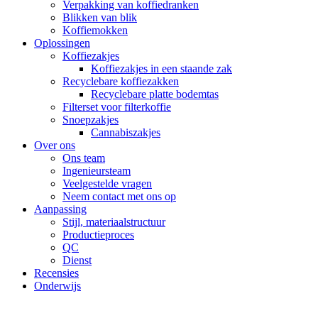
Verpakking van koffiedranken
Blikken van blik
Koffiemokken
Oplossingen
Koffiezakjes
Koffiezakjes in een staande zak
Recyclebare koffiezakken
Recyclebare platte bodemtas
Filterset voor filterkoffie
Snoepzakjes
Cannabiszakjes
Over ons
Ons team
Ingenieursteam
Veelgestelde vragen
Neem contact met ons op
Aanpassing
Stijl, materiaalstructuur
Productieproces
QC
Dienst
Recensies
Onderwijs