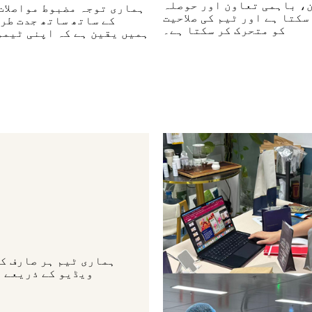
ن، باہمی تعاون اور حوصلہ
ہماری توجہ مضبوط مواصلات
کتا ہے اور ٹیم کی صلاحیت
کے ساتھ ساتھ جدت طر
کو متحرک کر سکتا ہے۔
ہمیں یقین ہے کہ اپنی ٹیمو
ہماری ٹیم ہر صارف کے
ویڈیو کے ذریعے م