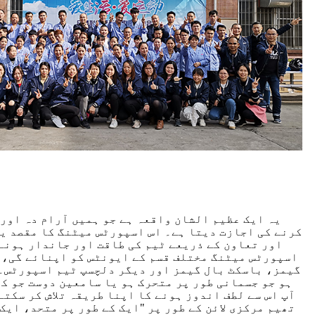
یہ ایک عظیم الشان واقعہ ہے جو ہمیں آرام دہ اور 
کرنے کی اجازت دیتا ہے۔ اس اسپورٹس میٹنگ کا مقصد یہ 
اور تعاون کے ذریعے ٹیم کی طاقت اور جاندار ہونے 
اسپورٹس میٹنگ مختلف قسم کے ایونٹس کو اپنائے گی، 
گیمز، باسکٹ بال گیمز اور دیگر دلچسپ ٹیم اسپورٹس۔
ہو جو جسمانی طور پر متحرک ہو یا سامعین دوست جو ک
آپ اس سے لطف اندوز ہونے کا اپنا طریقہ تلاش کر سکتے
تھیم مرکزی لائن کے طور پر "ایک کے طور پر متحد، ایک