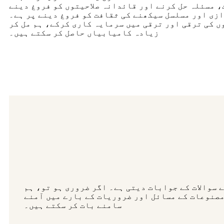
، مسئلہ حل کرنے اور قائدانہ صلاحیتوں کو فروغ دینے
ازی اور مسلسل سیکھنے کی ثقافت کو فروغ دینے پر ہے۔
ں کی ترقی اور ترقی میں سرمایہ کاری کرکے، ہم مل کر
زیادہ کامیابیاں حاصل کر سکتے ہیں۔
 سوالات کے جوابات دیتی ہے۔ اگر ضروری ہو تو، ہم
صنوعات کے مسائل اور ضروریات کے بارے میں آمنے
سامنے بات کر سکتے ہیں۔