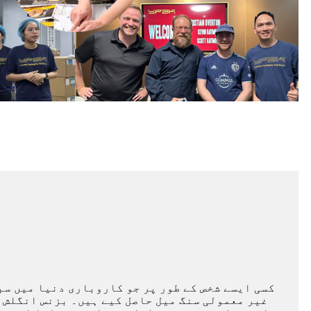
کسی ایسے شخص کے طور پر جو کاروباری دنیا میں سب
غیر معمولی سنگ میل حاصل کیے ہیں۔ بزنس انگلش م