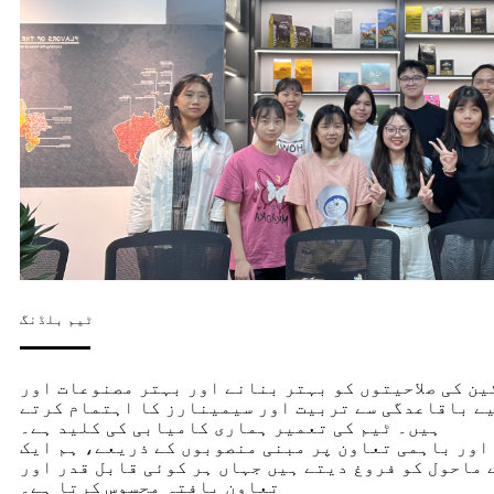
ٹیم بلڈنگ
ین کی صلاحیتوں کو بہتر بنانے اور بہتر مصنوعات اور
یے باقاعدگی سے تربیت اور سیمینارز کا اہتمام کرتے
ہیں۔ ٹیم کی تعمیر ہماری کامیابی کی کلید ہے۔
اور باہمی تعاون پر مبنی منصوبوں کے ذریعے، ہم ایک
 ماحول کو فروغ دیتے ہیں جہاں ہر کوئی قابل قدر اور
تعاون یافتہ محسوس کرتا ہے۔