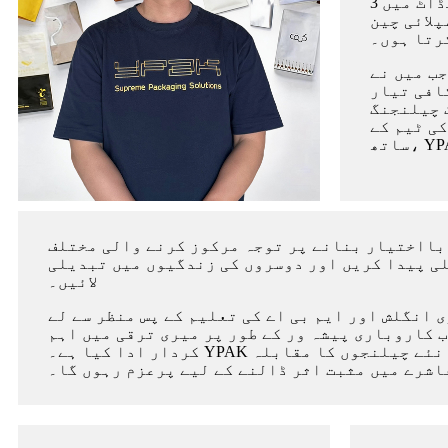
اور مہارت میں مزید اضافہ ہوا۔ میں ماجا انٹرنیشنل کے ساتھ بطور پرچیزنگ مینیجر 10 سال اور پھر سیلڈاٹ میں 3
لائی چین
رتا ہوں۔
 میں نے YPAK کافی پیکیجنگ بنائی۔ خاص پیکیجنگ حل کے لیے
افی تیار
 چیلنجنگ
ی ٹیم کے
 بااختیار بنانے پر توجہ مرکوز کرنے والی مختلف
لی پیدا کریں اور دوسروں کی زندگیوں میں تبدیلی
لائیں۔
انگلش اور ایم بی اے کی تعلیم کے پس منظر سے لے
 کاروباری پیشہ ور کے طور پر میری ترقی میں اہم
کردار ادا کیا ہے۔ YPAK کافی پیکیجنگ کی بنیاد رکھ کر، میں نے اپنی کاروباری خواہش کا احساس کیا۔ آگے دیکھتے ہوئے، میں نئے چیلنجوں کا مقابلہ
شرے میں مثبت اثر ڈالنے کے لیے پرعزم رہوں گا۔