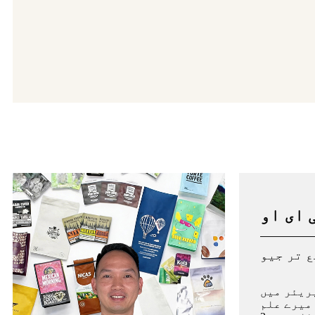
 ای او
ریئر میں
میرے علم