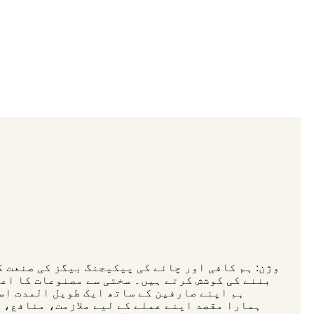
بننے کی کوشش کرتے ہیں۔ سختی سے مصنوعات کا اعل
ہم اپنے صارفین کے ساتھ ایک طویل المدت اس
ہمارا مقصد اپنے عملے کے لیے ملازمت، منافع، 