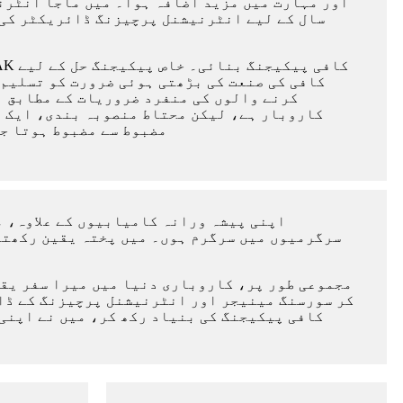
سال کے لیے انٹرنیشنل پرچیزنگ ڈائریکٹر کی 
کافی کی صنعت کی بڑھتی ہوئی ضرورت کو تسلیم 
کرنے والوں کی منفرد ضروریات کے مطابق ا
کاروبار ہے، لیکن محتاط منصوبہ بندی، ایک م
ساتھ، YPAK مضبوط سے مضبوط
اپنی پیشہ ورانہ کامیابیوں کے علاوہ، 
سرگرمیوں میں سرگرم ہوں۔ میں پختہ یقین رکھتا 
مجموعی طور پر، کاروباری دنیا میں میرا سفر یقی
کر سورسنگ مینیجر اور انٹرنیشنل پرچیزنگ کے ڈائ