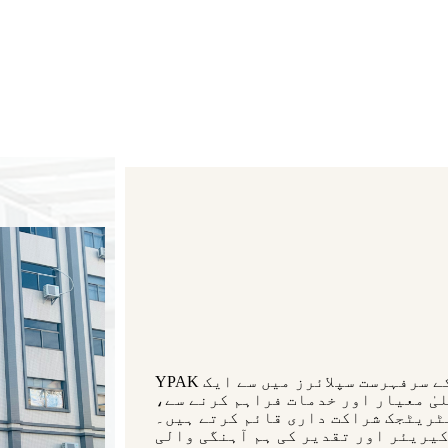
YPAK وژن: ہم کافی اور چائے کی پیکیجنگ بیگز کی صنعت کے سرفہرست سپلائرز میں سے ایک
یٰ معیار اور خدمات فراہم کرنے سے،
ٹریٹجک شراکت داری قائم کرتے ہیں۔
کیریئر اور تقدیر کی ہم آہنگی والی