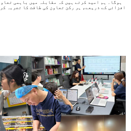
ہوگا۔ ہم امید کرتے ہیں کہ مقابلہ میں باہمی تعاو
افزائی کے ذریعے، ہر رکن تعاون کی طاقت کا تجربہ کر س