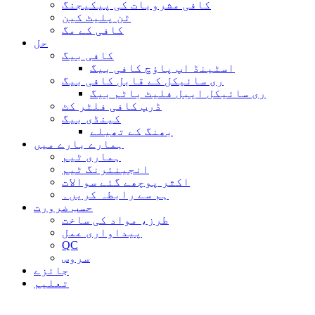
کافی مشروبات کی پیکیجنگ
ٹن پلیٹ کین
کافی کے مگ
حل
کافی بیگ
اسٹینڈ اپ پاؤچ کافی بیگ
ری سائیکل کے قابل کافی بیگ
ری سائیکل ایبل فلیٹ باٹم بیگ
ڈرپ کافی فلٹر کٹ
کینڈی بیگ
بھنگ کے تھیلے
ہمارے بارے میں
ہماری ٹیم
انجینئرنگ ٹیم
اکثر پوچھے گئے سوالات
ہم سے رابطہ کریں۔
حسب ضرورت
طرز، مواد کی ساخت
پیداواری عمل
QC
سروس
جائزے
تعلیم