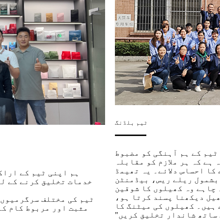
ٹیم بلڈنگ
ٹیم کے ہم آہنگی کو مضبوط
ہے کہ ہر ملازم کو مقابلہ
کا احساس دلائے۔ یہ تھیمڈ
ہم اپنی ٹیم کے اراک
بشمول ریلے ریس، بیڈمنٹن
خدمات تخلیق کرنے کے ل
 چاہے وہ کھیلوں کا شوقین
ھیل دیکھنا پسند کرتا ہو،
ٹیم کی مختلف سرگرمیوں 
 ہیں۔ کھیلوں کی میٹنگ کا
مثبت اور مربوط کام کے
 ساتھ شاندار تخلیق کریں"