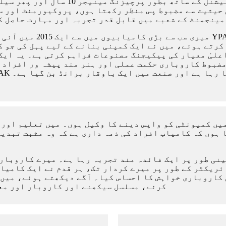
حیثیت سے مضبوط پس منظر رکھتا ہوں، پروکیورمنٹ اور سپ
مینجمنٹ کے شعبے میں قابل قدر تجربہ اور مہارت حاصل ک
میری سب سے بڑی کامیابیوں میں سے ایک 2015 میں آئی جب
کرتے ہوئے، میں نے ایک کمپنی بنانے کے لیے پہل کی جو ک
علیٰ معیار کی پیکیجنگ مصنوعات فراہم کرتی ہے۔ یہ ایک
ضبوط کاروباری حکمت عملی اور ہنر مند پیشہ ور افراد ک
 ہوتا جا رہا ہے اور صنعت میں ایک باوقار برانڈ بن گیا ہے۔
میں کمیونٹی کو واپس دینے کا وکیل ہوں۔ میں تعلیم اور
ہوں کہ کامیاب افراد کی ذمہ داری ہے کہ وہ مثبت تبدی
نی طور پر ایک فائدہ مند تجربہ رہا ہے۔ میرے کاروباری 
ریکٹر کے طور پر میرے کردار تک، ہر قدم نے ایک کامیاب
کرنے، مسلسل سیکھنے اور کاروبار اور معا