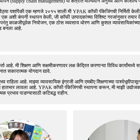
थापन (supply chain management) या क्षेत्रात मौल्यवान अनुभव आणि कौशल्य प्
त मोठ्या यशांपैकी एक म्हणजे २०१५ साली मी YPAK कॉफी पॅकेजिंगची निर्मिती केली
एक अशी कंपनी स्थापन केली, जी कॉफी उत्पादकांच्या विशिष्ट गरजांनुसार तयार केले
 परंतु काळजीपूर्वक नियोजन, एक ठोस व्यवसाय धोरण आणि कुशल व्यावसायिकांच्या 
रँड बनला आहे.
्ता आहे. मी शिक्षण आणि सक्षमीकरणावर लक्ष केंद्रित करणाऱ्या विविध कार्यांमध्ये
ात सकारात्मक योगदान द्यावे.
िला आहे. माझ्या व्यावसायिक इंग्रजी आणि एमबीए शिक्षणाच्या पार्श्वभूमीपासून त
ा वाढीस हातभार लावला आहे. YPAK कॉफी पॅकेजिंगची स्थापना करून, मी माझी उद्योजक
क प्रभाव पाडण्यासाठी कटिबद्ध राहीन.