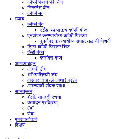
कॉफी पेयांचे पॅकेजिंग
टिनप्लेट कॅन
कॉफी मग
उपाय
कॉफी बॅग
स्टँड अप पाऊच कॉफी बॅग्ज
पुनर्वापर करण्यायोग्य कॉफी पिशव्या
पुनर्वापर करण्यायोग्य सपाट तळाची पिशवी
ड्रिप कॉफी फिल्टर किट
कँडी बॅग्ज
कॅनॅबिस बॅग्ज
आमच्याबद्दल
आमची टीम
अभियांत्रिकी संघ
वारंवार विचारले जाणारे प्रश्न
आमच्याशी संपर्क साधा
सानुकूलन
शैली, सामग्री रचना
उत्पादन प्रक्रिया
QC
सेवा
पुनरावलोकने
शिक्षण