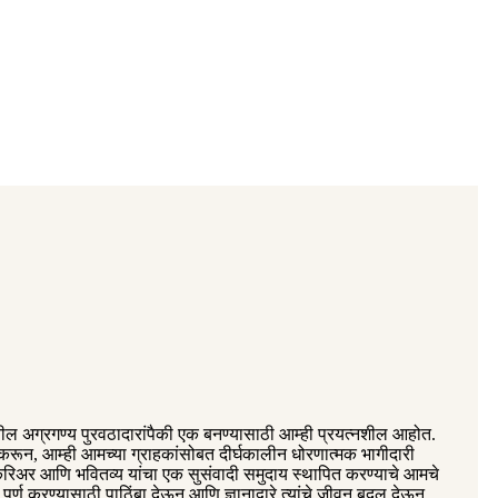
तील अग्रगण्य पुरवठादारांपैकी एक बनण्यासाठी आम्ही प्रयत्नशील आहोत.
 करून, आम्ही आमच्या ग्राहकांसोबत दीर्घकालीन धोरणात्मक भागीदारी
 करिअर आणि भवितव्य यांचा एक सुसंवादी समुदाय स्थापित करण्याचे आमचे
्षण पूर्ण करण्यासाठी पाठिंबा देऊन आणि ज्ञानाद्वारे त्यांचे जीवन बदलू देऊन