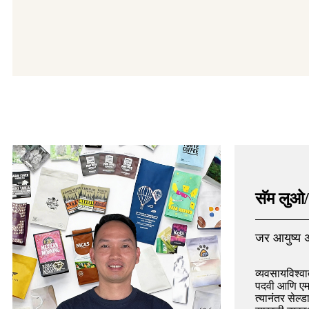
सॅम लुओ
जर आयुष्य 
व्यवसायविश्वा
पदवी आणि एमब
त्यानंतर सेल्