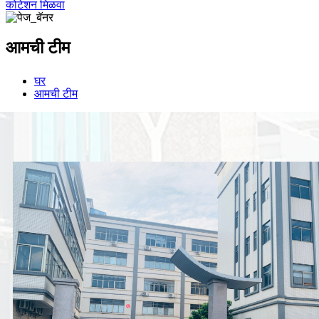
कोटेशन मिळवा
आमची टीम
घर
आमची टीम