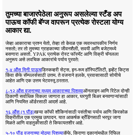
तुमच्या बाजारपेठेला अनुरूप असलेल्या स्टँड अप
पाऊच कॉफी बॅग्ज वापरून प्रत्येक रोस्टला योग्य
आकार द्या.
जेव्हा आकाराचा प्रश्न येतो, तेव्हा तो केवळ एक व्यवस्थापकीय निर्णय
नसतो; तर तो तुमच्या ग्राहकाच्या जीवनशैली, सवयी आणि बजेटमध्ये
बसणारा असतो. YPAK प्रत्येक रोस्ट फॉरमॅट आणि विक्री चॅनलला
अनुरूप असे लवचिक आकारांचे पर्याय पुरवते:
१-४ औंस मिनी पाऊच
डिस्कव्हरी सेट्स, इन-रूम हॉस्पिटॅलिटी, इव्हेंट किट्स
किंवा कॅफे सॅम्पलर्ससाठी उत्तम. ते वजनाने हलके, प्रवासासाठी सोयीचे
आहेत आणि एक उत्तम भेटवस्तू ठरतात.
८-१२ औंस वजनाच्या मध्यम आकाराच्या पिशव्या
ऑनलाइन आणि रिटेल दोन्ही
ठिकाणी सर्वाधिक विकला जाणारा हा आकार, घरगुती बिअर बनवणाऱ्यांसाठी
आणि नियमित ऑर्डरसाठी आदर्श आहे.
१६ औंस (१ पौंड)
खऱ्या कॉफी शौकिनांसाठी पसंतीचा पर्याय आणि किरकोळ
विक्रीतील एक प्रमुख उत्पादन. यात आकर्षक ब्रँडिंगसाठी भरपूर जागा
मिळते आणि वाहतुकीसाठी ते किफायतशीर आहे.
५-१० पौंड वजनाच्या मोठ्या पिशव्या
कॅफे, किराणा दुकानांमधील रिफिल