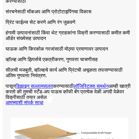
करण्यासाठी
संरचनेसाठी मॉकअप आणि प्रोटोटाइपिंगचा विकास
प्रिंट फाईल्स सेट करणे आणि रंग जुळवणे
हंगामी उत्पादनांसाठी किंवा थेट ग्राहकांना विक्री करण्यासाठी कमीत कमी
ऑर्डर संख्येसह उत्पादन
घाऊक आणि किरकोळ गरजांसाठी मोठ्या प्रमाणावर उत्पादन
व्हॉल्व्ह आणि झिपर्सचे एकत्रीकरण, गुणवत्ता चाचणीसह
सीलची मजबुती, व्हॉल्व्हचे कार्य आणि प्रिंटची अचूकता तपासण्यासाठी
अंतिम गुणवत्ता नियंत्रण.
पासून
डिझाइन सल्लामसलत
करण्यासाठी
लॉजिस्टिक्स समर्थन
आम्ही खात्री
करतो की तुमची स्टँड-अप पाऊच कॉफी बॅग प्रत्येक वेळी अगदी वेळेवर
विक्रीसाठी तयार असेल.
आमच्याशी संपर्क साधा