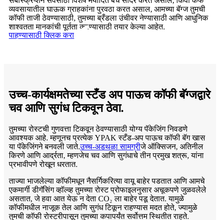
सबस्क्रिप्शन सेवेसाठी विशेष मर्यादित बॅच सादर करत असाल, किंवा कॅफे
व्यवसायातील घाऊक ग्राहकांना पुरवठा करत असाल, आमच्या बॅग्ज तुमची
कॉफी ताजी ठेवण्यासाठी, तुमच्या ब्रँडला उंचीवर नेण्यासाठी आणि आधुनिक
शाश्वतता मानकांची पूर्तता करण्यासाठी तयार केल्या आहेत.
पाहण्यासाठी क्लिक करा
उच्च-कार्यक्षमतेच्या स्टँड अप पाऊच कॉफी बॅग्जद्वारे
चव आणि सुगंध टिकवून ठेवा.
तुमच्या रोस्टची गुणवत्ता टिकवून ठेवण्यासाठी योग्य पॅकेजिंग निवडणे
आवश्यक आहे. म्हणूनच प्रत्येक YPAK स्टँड-अप पाऊच कॉफी बॅग खास
या पॅकेजिंगने बनवली जाते.
उच्च-अडथळा सामग्री
जे ऑक्सिजन, अतिनील
किरणे आणि आर्द्रता, म्हणजेच चव आणि सुगंधाचे तीन प्रमुख शत्रू, यांना
प्रभावीपणे रोखून धरतात.
ताज्या भाजलेल्या कॉफीमधून नैसर्गिकरित्या वायू बाहेर पडतात आणि आमचे
एकमार्गी डीगॅसिंग व्हॉल्व्ह तुमच्या रोस्ट प्रोफाइलनुसार अचूकपणे जुळवलेले
असतात, जे हवा आत येऊ न देता CO₂ ला बाहेर पडू देतात. यामुळे
कॉफीमधील नाजूक तेल आणि सुगंध टिकून राहण्यास मदत होते, ज्यामुळे
तुमची कॉफी रोस्टरीपासून तुमच्या कपापर्यंत सर्वोत्तम स्थितीत राहते.