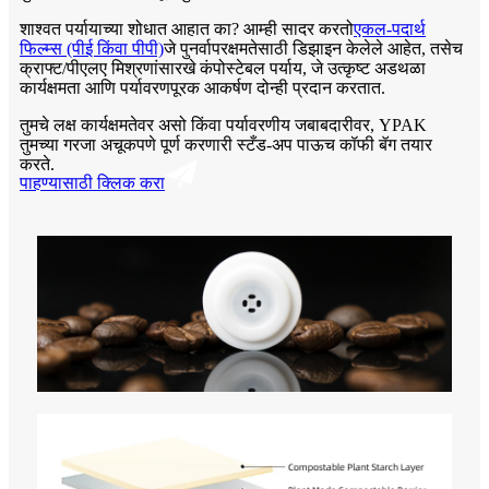
शाश्वत पर्यायाच्या शोधात आहात का? आम्ही सादर करतो
एकल-पदार्थ
फिल्म्स (पीई किंवा पीपी)
जे पुनर्वापरक्षमतेसाठी डिझाइन केलेले आहेत, तसेच
क्राफ्ट/पीएलए मिश्रणांसारखे कंपोस्टेबल पर्याय, जे उत्कृष्ट अडथळा
कार्यक्षमता आणि पर्यावरणपूरक आकर्षण दोन्ही प्रदान करतात.
तुमचे लक्ष कार्यक्षमतेवर असो किंवा पर्यावरणीय जबाबदारीवर, YPAK
तुमच्या गरजा अचूकपणे पूर्ण करणारी स्टँड-अप पाऊच कॉफी बॅग तयार
करते.
पाहण्यासाठी क्लिक करा