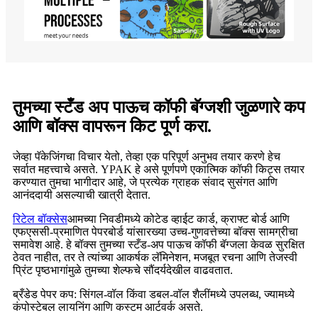
तुमच्या स्टँड अप पाऊच कॉफी बॅग्जशी जुळणारे कप
आणि बॉक्स वापरून किट पूर्ण करा.
जेव्हा पॅकेजिंगचा विचार येतो, तेव्हा एक परिपूर्ण अनुभव तयार करणे हेच
सर्वात महत्त्वाचे असते. YPAK हे असे पूर्णपणे एकात्मिक कॉफी किट्स तयार
करण्यात तुमचा भागीदार आहे, जे प्रत्येक ग्राहक संवाद सुसंगत आणि
आनंददायी असल्याची खात्री देतात.
रिटेल बॉक्सेस
आमच्या निवडीमध्ये कोटेड व्हाईट कार्ड, क्राफ्ट बोर्ड आणि
एफएससी-प्रमाणित पेपरबोर्ड यांसारख्या उच्च-गुणवत्तेच्या बॉक्स सामग्रीचा
समावेश आहे. हे बॉक्स तुमच्या स्टँड-अप पाऊच कॉफी बॅग्जला केवळ सुरक्षित
ठेवत नाहीत, तर ते त्यांच्या आकर्षक लॅमिनेशन, मजबूत रचना आणि तेजस्वी
प्रिंट पृष्ठभागांमुळे तुमच्या शेल्फचे सौंदर्यदेखील वाढवतात.
ब्रँडेड पेपर कप: सिंगल-वॉल किंवा डबल-वॉल शैलींमध्ये उपलब्ध, ज्यामध्ये
कंपोस्टेबल लायनिंग आणि कस्टम आर्टवर्क असते.