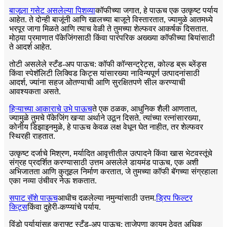
बाजूला गसेट असलेल्या पिशव्या
कॉफीच्या जगात, हे पाऊच एक उत्कृष्ट पर्याय
आहेत. ते दोन्ही बाजूंनी आणि खालच्या बाजूने विस्तारतात, ज्यामुळे आतमध्ये
भरपूर जागा मिळते आणि त्याच वेळी ते तुमच्या शेल्फवर आकर्षक दिसतात.
मोठ्या प्रमाणात पॅकेजिंगसाठी किंवा पारंपरिक अख्ख्या कॉफीच्या बियांसाठी
ते आदर्श आहेत.
तोटी असलेले स्टँड-अप पाऊच: कॉफी कॉन्सन्ट्रेट्स, कोल्ड ब्रू ब्लेंड्स
किंवा स्पेशॅलिटी लिक्विड किट्स यांसारख्या नाविन्यपूर्ण उत्पादनांसाठी
आदर्श, ज्यांना सहज ओतण्याची आणि सुरक्षितपणे सील करण्याची
आवश्यकता असते.
हिऱ्याच्या आकाराचे उभे पाऊच
ते एक ठळक, आधुनिक शैली आणतात,
ज्यामुळे तुमचे पॅकेजिंग खऱ्या अर्थाने उठून दिसते. त्यांच्या रत्नांसारख्या,
कोनीय डिझाइनमुळे, हे पाऊच केवळ लक्ष वेधून घेत नाहीत, तर शेल्फवर
स्थिरही राहतात.
उत्कृष्ट दर्जाचे मिश्रण, मर्यादित आवृत्तीतील उत्पादने किंवा खास भेटवस्तूंचे
संग्रह प्रदर्शित करण्यासाठी उत्तम असलेले डायमंड पाऊच, एक अशी
अभिजातता आणि कुतूहल निर्माण करतात, जे तुमच्या कॉफी बॅगच्या संग्रहाला
एका नव्या उंचीवर नेऊ शकतात.
सपाट सॅशे पाऊच
आधीच दळलेल्या नमुन्यांसाठी उत्तम.
ड्रिप फिल्टर
किट्स
किंवा दुहेरी-कप्प्यांचे पर्याय.
विंडो पर्यायांसह क्राफ्ट स्टँड-अप पाऊच: ताजेपणा कायम ठेवत अधिक