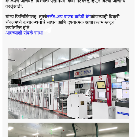
वेगळेपण जाणवते, विशेषतः प्रीमियम किंवा भेटवस्तू म्हणून दिल्या जाणाऱ्या
वस्तूंसाठी.
योग्य फिनिशिंगसह, तुमचे
स्टँड-अप पाउच कॉफी बॅग
कोणत्याही विक्री
चॅनलमध्ये कथाकथनाचे साधन आणि दृश्यात्मक आधारस्तंभ म्हणून
रूपांतरित होते.
आमच्याशी संपर्क साधा