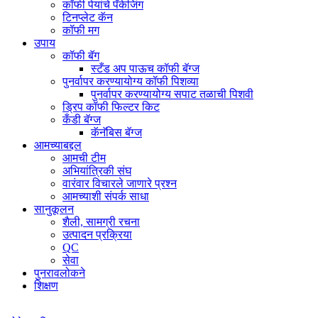
कॉफी पेयांचे पॅकेजिंग
टिनप्लेट कॅन
कॉफी मग
उपाय
कॉफी बॅग
स्टँड अप पाऊच कॉफी बॅग्ज
पुनर्वापर करण्यायोग्य कॉफी पिशव्या
पुनर्वापर करण्यायोग्य सपाट तळाची पिशवी
ड्रिप कॉफी फिल्टर किट
कँडी बॅग्ज
कॅनॅबिस बॅग्ज
आमच्याबद्दल
आमची टीम
अभियांत्रिकी संघ
वारंवार विचारले जाणारे प्रश्न
आमच्याशी संपर्क साधा
सानुकूलन
शैली, सामग्री रचना
उत्पादन प्रक्रिया
QC
सेवा
पुनरावलोकने
शिक्षण