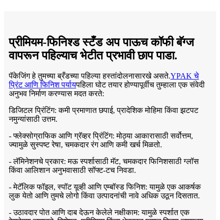
प्रीमियम-फिनिश्ड स्टँड अप पाऊच कॉफी बॅग्ज
वापरून पहिल्याच भेटीत प्रभावी छाप पाडा.
पॅकेजिंग हे तुमच्या ब्रँडच्या पहिल्या हस्तांदोलनासारखे असते.
YPAK चे
प्रिंट आणि फिनिश पर्याय
पहिला घोट तयार होण्यापूर्वीच तुम्हाला एक संवेदी
अनुभव निर्माण करण्यास मदत करते:
डिजिटल प्रिंटिंग: कमी प्रमाणात छपाई, प्रादेशिक मोहिमा किंवा झटपट
नमुन्यांसाठी उत्तम.
- फ्लेक्सोग्राफिक आणि ग्रॅव्हर प्रिंटिंग: मोठ्या आकारासाठी सर्वोत्तम,
ज्यामुळे सुस्पष्ट रेषा, चमकदार रंग आणि कमी खर्च मिळतो.
- लॅमिनेशनचे प्रकार: मऊ स्पर्शासाठी मॅट, चमकदार फिनिशसाठी ग्लॉस
किंवा आलिशान अनुभवासाठी सॉफ्ट-टच निवडा.
- मेटॅलिक फॉइल, स्पॉट यूव्ही आणि एम्बॉस्ड फिनिश: यामुळे एक आकर्षक
लुक येतो आणि तुमचे लोगो किंवा उत्पादनांची नावे अधिक उठून दिसतात.
- उठावदार पोत आणि दाब देऊन केलेले नक्षीकाम: यामुळे स्पर्शात एक