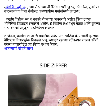
-
डीगॅसिंग व्हॉल्व्ह
तुमच्या रोस्टच्या डीगॅसिंग दराशी जुळवून घेतलेले, पुनर्वापर
करण्यायोग्य किंवा कंपोस्ट करण्यायोग्य पर्यायांमध्ये उपलब्ध.
- व्ह्यूइंग विंडोज: मग ते कॉफी बीन्सच्या आकाराचे असोत किंवा ठळक
भौमितिक डिझाइन असलेले असोत, हे विंडोज लक्ष वेधून घेतात आणि तुमच्या
उत्पादनाची समृद्धता अधोरेखित करतात.
ताजेपणा, कार्यक्षमता आणि भावनिक संबंध यांना पाठिंबा देण्यासाठी प्रत्येक
वैशिष्ट्य विचारपूर्वक निवडले आहे, ज्यामुळे तुमच्या स्टँड-अप पाऊच कॉफी
बॅगला बाजारपेठेत एक विशेष स्थान मिळते.
आमच्याशी संपर्क साधा