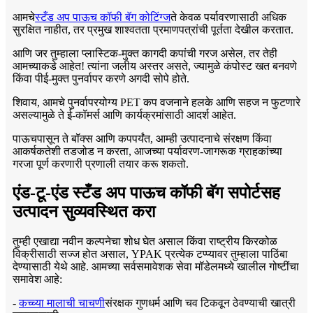
आमचे
स्टँड अप पाऊच कॉफी बॅग कोटिंग्ज
ते केवळ पर्यावरणासाठी अधिक
सुरक्षित नाहीत, तर प्रमुख शाश्वतता प्रमाणपत्रांची पूर्तता देखील करतात.
आणि जर तुम्हाला प्लास्टिक-मुक्त कागदी कपांची गरज असेल, तर तेही
आमच्याकडे आहेत! त्यांना जलीय अस्तर असते, ज्यामुळे कंपोस्ट खत बनवणे
किंवा पीई-मुक्त पुनर्वापर करणे अगदी सोपे होते.
शिवाय, आमचे पुनर्वापरयोग्य PET कप वजनाने हलके आणि सहज न फुटणारे
असल्यामुळे ते ई-कॉमर्स आणि कार्यक्रमांसाठी आदर्श आहेत.
पाऊचपासून ते बॉक्स आणि कपपर्यंत, आम्ही उत्पादनाचे संरक्षण किंवा
आकर्षकतेशी तडजोड न करता, आजच्या पर्यावरण-जागरूक ग्राहकांच्या
गरजा पूर्ण करणारी प्रणाली तयार करू शकतो.
एंड-टू-एंड स्टँड अप पाऊच कॉफी बॅग सपोर्टसह
उत्पादन सुव्यवस्थित करा
तुम्ही एखाद्या नवीन कल्पनेचा शोध घेत असाल किंवा राष्ट्रीय किरकोळ
विक्रीसाठी सज्ज होत असाल, YPAK प्रत्येक टप्प्यावर तुम्हाला पाठिंबा
देण्यासाठी येथे आहे. आमच्या सर्वसमावेशक सेवा मॉडेलमध्ये खालील गोष्टींचा
समावेश आहे:
-
कच्च्या मालाची चाचणी
संरक्षक गुणधर्म आणि चव टिकवून ठेवण्याची खात्री