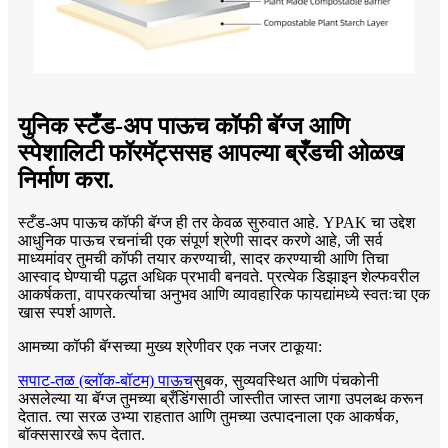
युनिक स्टँड-अप पाऊच कॉफी बॅग्ज आणि
स्पेशालिटी फॉरमॅट्ससह आपल्या ब्रँडची ओळख
निर्माण करा.
स्टँड-अप पाऊच कॉफी बॅग्ज ही तर केवळ सुरुवात आहे. YPAK चा उद्देश
आधुनिक पाऊच रचनांची एक संपूर्ण श्रेणी सादर करणे आहे, जी सर्व
माध्यमांवर तुमची कॉफी तयार करण्याची, सादर करण्याची आणि तिचा
आस्वाद घेण्याची पद्धत अधिक प्रभावी बनवते. प्रत्येक डिझाइन शेल्फवरील
आकर्षकता, वापरकर्त्याचा अनुभव आणि व्यावहारिक फायद्यांमध्ये स्वतःचा एक
खास स्पर्श आणते.
आमच्या कॉफी बॅग्सच्या मुख्य श्रेणीवर एक नजर टाकूया:
सपाट-तळ (ब्लॉक-बॉटम) पाऊच
सुबक, सुव्यवस्थित आणि पंचकोनी
असलेल्या या बॅग्ज तुमच्या ब्रँडिंगसाठी जास्तीत जास्त जागा उपलब्ध करून
देतात. त्या सरळ उभ्या राहतात आणि तुमच्या उत्पादनाला एक आकर्षक,
बॉक्ससारखे रूप देतात.