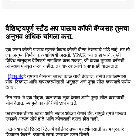
वैशिष्ट्यपूर्ण स्टँड अप पाऊच कॉफी बॅग्जसह तुमचा
अनुभव अधिक चांगला करा.
एक उत्तम कॉफी पाऊच म्हणजे केवळ कॉफी बीन्स ठेवण्याचे भांडे नव्हे. तर तो
एक अनुभव निर्माण करण्याविषयी असतो. YPAK च्या साहाय्याने, तुम्ही
विविध सानुकूल वैशिष्ट्ये समाविष्ट करू शकता, जी केवळ तुमच्या ब्रँडची
ओळखच मजबूत करत नाहीत, तर वापरकर्त्याचे समाधानही वाढवतात:
-
झिपर बंद
हे तुमच्या बीन्सना जास्त काळ ताजे ठेवतात, तसेच हाताळण्यास
सोपे, टिकाऊ आणि वापरकर्त्यासाठी अनुकूल असे पुन्हा सील करण्याचे पर्याय
देतात.
टिन टाय: ते एक मोहक, कलात्मक लुक देतात आणि पुन्हा सील करण्याची
सोय देतात, ज्यामुळे कारागिरीची छाप वाढते.
फाडण्यासाठीच्या खाचा आणि सहज ओढता येणारे टॅब: यामुळे तुमचे पाऊच
उघडणे अत्यंत सोपे होते आणि कोणताही त्रास होत नाही.
- टांगण्यासाठी छिद्रे: रिटेल पेगबोर्डवर उभ्या प्रदर्शनासाठी उत्तम प्रकारे
डिझाइन केलेले, ज्यामुळे तुमचे उत्पादन उठून दिसते.