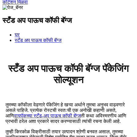
कोटेशन मिळवा
स्टँड अप पाऊच कॉफी बॅग्ज
घर
स्टँड अप पाऊच कॉफी बॅग्ज
स्टँड अप पाऊच कॉफी बॅग्ज पॅकेजिंग
सोल्यूशन
तुमच्या कॉफीला वेढणारे पॅकेजिंग हे खऱ्या अर्थाने तुमचा अनुभव वाढवणारे
असले पाहिजे. प्रत्येक रोस्टची स्वतःची एक अनोखी कहाणी असते,
आणि
वायपॅकच्या स्टँड-अप पाऊच कॉफी बॅग्ज
ती कथा अविस्मरणीय आणि
प्रभावी ठरेल अशा प्रकारे सादर करण्यासाठी त्यांची रचना केली आहे.
तुम्ही किरकोळ विक्रीसाठी तयार उत्पादन श्रेणी बनवत असाल, तुमच्या