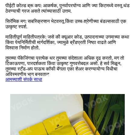
पीईटी कोल्ड ब्रू कप: आकर्षक, पुनर्वापरयोग्य आणि ज्या किटमध्ये वस्तू थंड
ठेवण्याची गरज असते त्यांच्यासाठी उत्तम.
सिरॅमिक मग: सबस्क्रिप्शन भेटवस्तू किंवा उच्च-श्रेणीच्या बंडल्ससाठी एक
उत्कृष्ट स्पर्श.
माहितीपूर्ण माहितीपत्रके: जसे की क्यूआर कोड, उत्पादनाच्या उगमाच्या कथा
किंवा पेयनिर्मितीची मार्गदर्शिका, ज्यामुळे ब्रँडप्रती निष्ठा वाढते आणि
विश्वास निर्माण होतो.
तुमच्या पॅकेजिंगचा प्रत्येक थर तुमच्या संदेशाला अधिक दृढ करतो, मग तो
टिकाऊपणा, पारदर्शकता किंवा उत्कृष्ट गुणवत्तेबद्दल असो. हे सर्व मिळून,
तुमच्या स्टँड-अप पाऊच कॉफी बॅगला एका शेअर करण्यायोग्य विधीचा
अविस्मरणीय भाग बनवतात.
आमच्याशी संपर्क साधा