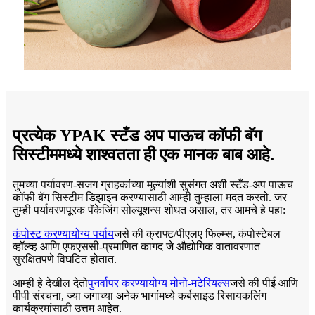
प्रत्येक YPAK स्टँड अप पाऊच कॉफी बॅग
सिस्टीममध्ये शाश्वतता ही एक मानक बाब आहे.
तुमच्या पर्यावरण-सजग ग्राहकांच्या मूल्यांशी सुसंगत अशी स्टँड-अप पाऊच
कॉफी बॅग सिस्टीम डिझाइन करण्यासाठी आम्ही तुम्हाला मदत करतो. जर
तुम्ही पर्यावरणपूरक पॅकेजिंग सोल्यूशन्स शोधत असाल, तर आमचे हे पहा:
कंपोस्ट करण्यायोग्य पर्याय
जसे की क्राफ्ट/पीएलए फिल्म्स, कंपोस्टेबल
व्हॉल्व्ह आणि एफएससी-प्रमाणित कागद जे औद्योगिक वातावरणात
सुरक्षितपणे विघटित होतात.
आम्ही हे देखील देतो
पुनर्वापर करण्यायोग्य मोनो-मटेरियल्स
जसे की पीई आणि
पीपी संरचना, ज्या जगाच्या अनेक भागांमध्ये कर्बसाइड रिसायकलिंग
कार्यक्रमांसाठी उत्तम आहेत.