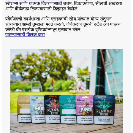
स्टेशन्स आणि घाऊक वितरणासाठी उत्तम. टिकाऊपणा, सीलची अखंडता
आणि दीर्घकाळ टिकण्यासाठी डिझाइन केलेले.
पॅकेजिंगची कार्यक्षमता आणि ग्राहकांची सोय यांच्यात योग्य संतुलन
साधण्यात आम्ही तुम्हाला मदत करतो, जेणेकरून तुमची स्टँड-अप पाऊच
कॉफी बॅग प्रत्येक दृष्टिकोनातून मूल्यवान ठरेल.
पाहण्यासाठी क्लिक करा