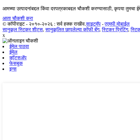
आमच्या उत्पादनांबद्दल किंवा दरपत्रकाबद्दल चौकशी करण्यासाठी, कृपया तुमचा 
आता चौकशी करा
© कॉपीराइट - २०१०-२०२६ : सर्व हक्क राखीव.
साइटमॅप
-
एएमपी मोबाईल
सानुकूल स्टिकर शीट्स
,
सानुकूलित छापलेल्या कॉफी बॅग
,
स्टिकर प्रिंटिंग
,
स्टि
x
ईमेल पाठवा
ईमेल
व्हॉट्सॲप
फेसबुक
इन्स