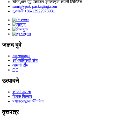
डोंगगुआन युपू पॅकेजिंग प्रॉडक्ट्स कंपनी लिमिटेड
sam@ypak-packaging.com
दूरध्वनी:+86-13922978931
जलद दुवे
आमच्याबद्दल
अभियांत्रिकी संघ
आमची टीम
QC
उत्पादने
कॉफी पाऊच
ठिबक फिल्टर
पर्यावरणपूरक पॅकेजिंग
वृत्तपत्र