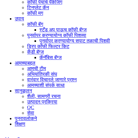
कॉफी पेयांचे पॅकेजिंग
टिनप्लेट कॅन
कॉफी मग
उपाय
कॉफी बॅग
स्टँड अप पाऊच कॉफी बॅग्ज
पुनर्वापर करण्यायोग्य कॉफी पिशव्या
पुनर्वापर करण्यायोग्य सपाट तळाची पिशवी
ड्रिप कॉफी फिल्टर किट
कँडी बॅग्ज
कॅनॅबिस बॅग्ज
आमच्याबद्दल
आमची टीम
अभियांत्रिकी संघ
वारंवार विचारले जाणारे प्रश्न
आमच्याशी संपर्क साधा
सानुकूलन
शैली, सामग्री रचना
उत्पादन प्रक्रिया
QC
सेवा
पुनरावलोकने
शिक्षण