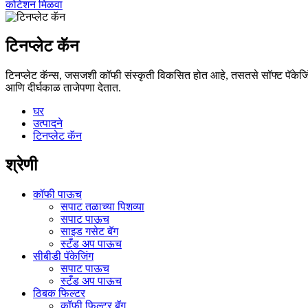
कोटेशन मिळवा
टिनप्लेट कॅन
टिनप्लेट कॅन्स, जसजशी कॉफी संस्कृती विकसित होत आहे, तसतसे सॉफ्ट पॅकेजिंग 
आणि दीर्घकाळ ताजेपणा देतात.
घर
उत्पादने
टिनप्लेट कॅन
श्रेणी
कॉफी पाऊच
सपाट तळाच्या पिशव्या
सपाट पाऊच
साइड गसेट बॅग
स्टँड अप पाऊच
सीबीडी पॅकेजिंग
सपाट पाऊच
स्टँड अप पाऊच
ठिबक फिल्टर
कॉफी फिल्टर बॅग