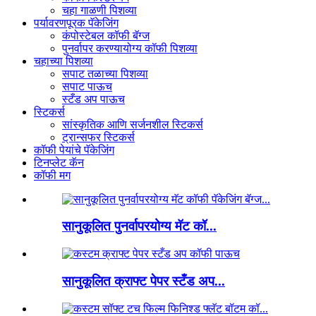
चहा गाळणी पिशव्या
पर्यावरणपूरक पॅकेजिंग
कंपोस्टेबल कॉफी बॅग्ज
पुनर्वापर करण्यायोग्य कॉफी पिशव्या
चहाच्या पिशव्या
सपाट तळाच्या पिशव्या
सपाट पाऊच
स्टँड अप पाऊच
स्टिकर्स
सांस्कृतिक आणि सर्जनशील स्टिकर्स
ट्रान्सफर स्टिकर्स
कॉफी पेयांचे पॅकेजिंग
टिनप्लेट कॅन
कॉफी मग
सानुकूलित पुनर्वापरयोग्य मॅट कॉ...
सानुकूलित क्राफ्ट पेपर स्टँड अप...