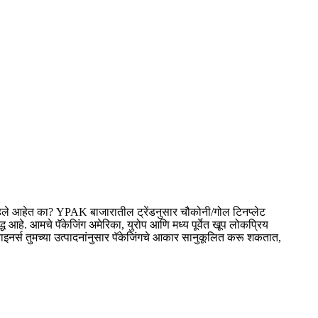
ाहिले आहेत का? YPAK बाजारातील ट्रेंडनुसार चौकोनी/गोल टिनप्लेट
आहे. आमचे पॅकेजिंग अमेरिका, युरोप आणि मध्य पूर्वेत खूप लोकप्रिय
िझाइनर्स तुमच्या उत्पादनांनुसार पॅकेजिंगचे आकार सानुकूलित करू शकतात,