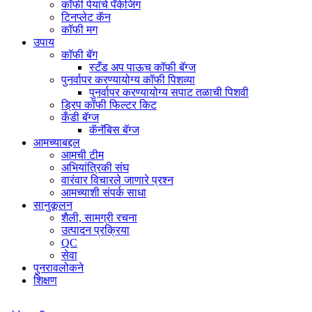
कॉफी पेयांचे पॅकेजिंग
टिनप्लेट कॅन
कॉफी मग
उपाय
कॉफी बॅग
स्टँड अप पाऊच कॉफी बॅग्ज
पुनर्वापर करण्यायोग्य कॉफी पिशव्या
पुनर्वापर करण्यायोग्य सपाट तळाची पिशवी
ड्रिप कॉफी फिल्टर किट
कँडी बॅग्ज
कॅनॅबिस बॅग्ज
आमच्याबद्दल
आमची टीम
अभियांत्रिकी संघ
वारंवार विचारले जाणारे प्रश्न
आमच्याशी संपर्क साधा
सानुकूलन
शैली, सामग्री रचना
उत्पादन प्रक्रिया
QC
सेवा
पुनरावलोकने
शिक्षण