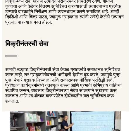
विक्री-मध्य सेवा म्हणजे उत्पादन प्रक्रियेवर नियंत्रण ठेवणे. यामध्ये
गुणवत्ता आणि वेळेवर वितरण सुनिश्चित करण्यासाठी उत्पादनाच्या प्रत्येक
टप्प्याचे बारकाईने निरीक्षण आणि व्यवस्थापन करणे समाविष्ट आहे. आम्ही
व्हिडिओ आणि चित्रे पाठवू, ज्यामुळे ग्राहकांना त्यांनी खरेदी केलेले उत्पादन
प्रत्यक्ष पाहण्यास मदत होईल.
विक्रीनंतरची सेवा
आमची उत्कृष्ट विक्रीनंतरची सेवा केवळ ग्राहकांचे समाधानच सुनिश्चित
करत नाही, तर ग्राहकांसोबतची भागीदारी देखील दृढ करते, ज्यामुळे पुन्हा
पुन्हा येणारे ग्राहक मिळतात आणि सकारात्मक मौखिक प्रसिद्धी होते.
प्रशिक्षण कार्यक्रमांमध्ये गुंतवणूक करून आणि प्रभावी अभिप्राय वाहिन्या
स्थापित करून, व्यवसाय विक्रीनंतरच्या सेवेत सातत्याने सुधारणा करू
शकतात आणि स्पर्धात्मक बाजारपेठेत दीर्घकालीन यश सुनिश्चित करू
शकतात.