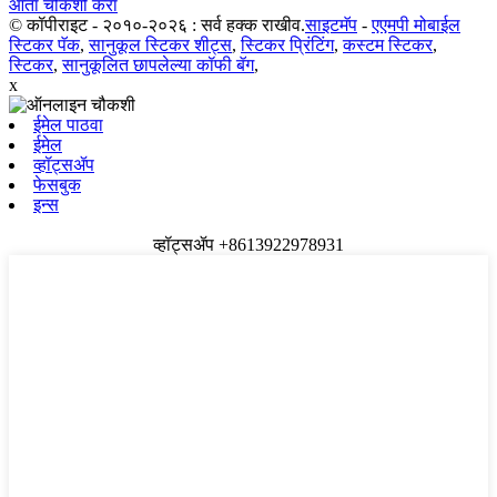
आता चौकशी करा
© कॉपीराइट - २०१०-२०२६ : सर्व हक्क राखीव.
साइटमॅप
-
एएमपी मोबाईल
स्टिकर पॅक
,
सानुकूल स्टिकर शीट्स
,
स्टिकर प्रिंटिंग
,
कस्टम स्टिकर
,
स्टिकर
,
सानुकूलित छापलेल्या कॉफी बॅग
,
x
ईमेल पाठवा
ईमेल
व्हॉट्सॲप
फेसबुक
इन्स
व्हॉट्सॲप +8613922978931