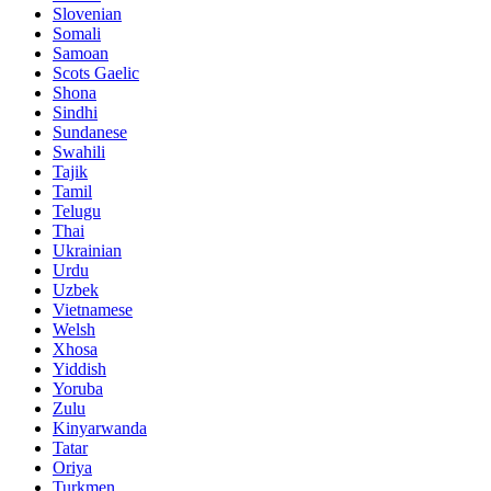
Slovenian
Somali
Samoan
Scots Gaelic
Shona
Sindhi
Sundanese
Swahili
Tajik
Tamil
Telugu
Thai
Ukrainian
Urdu
Uzbek
Vietnamese
Welsh
Xhosa
Yiddish
Yoruba
Zulu
Kinyarwanda
Tatar
Oriya
Turkmen