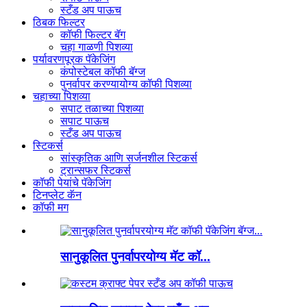
स्टँड अप पाऊच
ठिबक फिल्टर
कॉफी फिल्टर बॅग
चहा गाळणी पिशव्या
पर्यावरणपूरक पॅकेजिंग
कंपोस्टेबल कॉफी बॅग्ज
पुनर्वापर करण्यायोग्य कॉफी पिशव्या
चहाच्या पिशव्या
सपाट तळाच्या पिशव्या
सपाट पाऊच
स्टँड अप पाऊच
स्टिकर्स
सांस्कृतिक आणि सर्जनशील स्टिकर्स
ट्रान्सफर स्टिकर्स
कॉफी पेयांचे पॅकेजिंग
टिनप्लेट कॅन
कॉफी मग
सानुकूलित पुनर्वापरयोग्य मॅट कॉ...