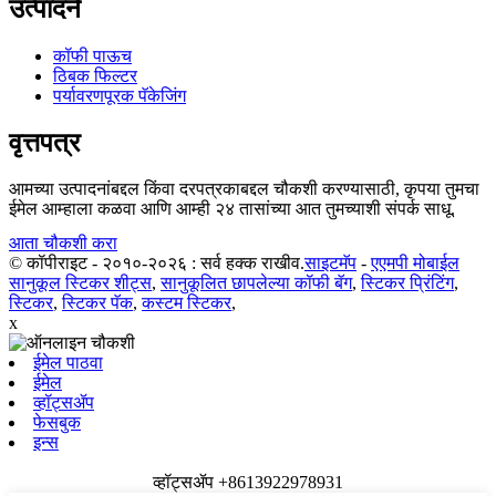
उत्पादने
कॉफी पाऊच
ठिबक फिल्टर
पर्यावरणपूरक पॅकेजिंग
वृत्तपत्र
आमच्या उत्पादनांबद्दल किंवा दरपत्रकाबद्दल चौकशी करण्यासाठी, कृपया तुमचा
ईमेल आम्हाला कळवा आणि आम्ही २४ तासांच्या आत तुमच्याशी संपर्क साधू.
आता चौकशी करा
© कॉपीराइट - २०१०-२०२६ : सर्व हक्क राखीव.
साइटमॅप
-
एएमपी मोबाईल
सानुकूल स्टिकर शीट्स
,
सानुकूलित छापलेल्या कॉफी बॅग
,
स्टिकर प्रिंटिंग
,
स्टिकर
,
स्टिकर पॅक
,
कस्टम स्टिकर
,
x
ईमेल पाठवा
ईमेल
व्हॉट्सॲप
फेसबुक
इन्स
व्हॉट्सॲप +8613922978931