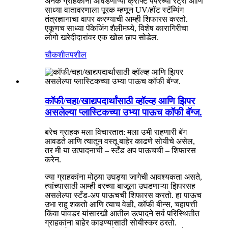
अनेक ग्राहकांना आवडणाऱ्या क्राफ्ट पेपरच्या रेट्रो आणि
साध्या वातावरणाला पूरक म्हणून UV/हॉट स्टॅम्पिंग
तंत्रज्ञानाचा वापर करण्याची आम्ही शिफारस करतो.
एकूणच साध्या पॅकेजिंग शैलीमध्ये, विशेष कारागिरीचा
लोगो खरेदीदारांवर एक खोल छाप सोडेल.
चौकशी
तपशील
कॉफी/चहा/खाद्यपदार्थांसाठी व्हॉल्व्ह आणि झिपर
असलेल्या प्लास्टिकच्या उभ्या पाऊच कॉफी बॅग्ज.
बरेच ग्राहक मला विचारतात: मला उभी राहणारी बॅग
आवडते आणि त्यातून वस्तू बाहेर काढणे सोयीचे असेल,
तर मी या उत्पादनाची – स्टँड अप पाऊचची – शिफारस
करेन.
ज्या ग्राहकांना मोठ्या उघड्या जागेची आवश्यकता असते,
त्यांच्यासाठी आम्ही वरच्या बाजूला उघडणाऱ्या झिपरसह
असलेल्या स्टँड-अप पाऊचची शिफारस करतो. हा पाऊच
उभा राहू शकतो आणि त्याच वेळी, कॉफी बीन्स, चहापत्ती
किंवा पावडर यांसारखी आतील उत्पादने सर्व परिस्थितीत
ग्राहकांना बाहेर काढण्यासाठी सोयीस्कर ठरतो.