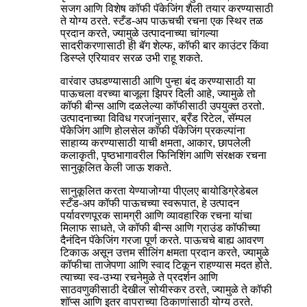
सजग आणि विशेष कॉफी पॅकेजिंग शैली तयार करण्यासाठी
ते योग्य ठरते. स्टँड-अप पाऊचची रचना एक स्थिर तळ
प्रदान करते, ज्यामुळे उत्पादनाच्या चांगल्या
सादरीकरणासाठी ही बॅग शेल्फ, कॉफी बार काउंटर किंवा
डिस्प्ले एरियावर सरळ उभी राहू शकते.
वारंवार उघडण्यासाठी आणि पुन्हा बंद करण्यासाठी या
पाऊचला वरच्या बाजूला झिपर दिली आहे, ज्यामुळे तो
कॉफी बीन्स आणि दळलेल्या कॉफीसाठी उपयुक्त ठरतो.
उत्पादनाच्या विविध गरजांनुसार, ब्रँड रिटेल, सॅम्पल
पॅकेजिंग आणि होलसेल कॉफी पॅकेजिंग प्रकल्पांना
साहाय्य करण्यासाठी याची क्षमता, आकार, छापलेली
कलाकृती, पृष्ठभागावरील फिनिशिंग आणि संरक्षक रचना
सानुकूलित केली जाऊ शकते.
सानुकूलित करता येण्याजोग्या पीएलए बायोडिग्रेडेबल
स्टँड-अप कॉफी पाऊचच्या स्वरूपात, हे उत्पादन
पर्यावरणपूरक सामग्री आणि व्यावहारिक रचना यांचा
मिलाफ साधते, जे कॉफी बीन्स आणि ग्राउंड कॉफीच्या
दैनंदिन पॅकेजिंग गरजा पूर्ण करते. पाऊचचे बाह्य आवरण
टिकाऊ असून उत्तम सीलिंग क्षमता प्रदान करते, ज्यामुळे
कॉफीचा ताजेपणा आणि स्वाद टिकून राहण्यास मदत होते.
त्याच्या स्व-उभ्या रचनेमुळे ते प्रदर्शन आणि
साठवणुकीसाठी देखील सोयीस्कर ठरते, ज्यामुळे ते कॉफी
शॉप्स आणि इतर वापराच्या ठिकाणांसाठी योग्य ठरते.