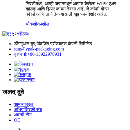
निवडीमध्ये, आम्ही जपानमधून आयात केलेला WIPF एअर
व्हॉल्व्ह आणि झिपर कायम ठेवला आहे, जे कॉफी बीन्स
कोरडे आणि ताजे ठेवण्यासाठी खूप फायदेशीर आहेत.
चौकशी
तपशील
डोंगगुआन युपू पॅकेजिंग प्रॉडक्ट्स कंपनी लिमिटेड
sam@ypak-packaging.com
दूरध्वनी:+86-13922978931
जलद दुवे
आमच्याबद्दल
अभियांत्रिकी संघ
आमची टीम
QC