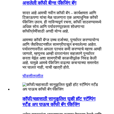
असलेली कॉफी बीन्स पॅकेजिंग बॅग
सादर आहे आमची नवीन कॉफी बॅग – कार्यक्षमता आणि
टिकाऊपणा यांचा मेळ घालणारा एक अत्याधुनिक कॉफी
पॅकेजिंग उपाय. ही नाविन्यपूर्ण रचना, कॉफी साठवण्यामध्ये
अधिक सोय आणि पर्यावरणपूरकता शोधणाऱ्या
कॉफीप्रेमींसाठी अगदी योग्य आहे.
आमच्या कॉफी बॅग्ज उच्च दर्जाच्या, पुनर्वापर करण्यायोग्य
आणि जैवविघटनशील सामग्रीपासून बनवलेल्या आहेत.
पर्यावरणावरील आपला प्रभाव कमी करण्याचे महत्त्व आम्ही
जाणतो, म्हणूनच आम्ही वापरानंतर सहजपणे पुनर्वापर
करता येईल अशा सामग्रीची काळजीपूर्वक निवड केली
आहे. यामुळे आमचे पॅकेजिंग वाढत्या कचऱ्याच्या समस्येत
भर घालत नाही, याची खात्री होते.
चौकशी
तपशील
कॉफी/चहासाठी सानुकूलित यूव्ही हॉट स्टॅम्पिंग
स्टँड अप पाऊच कॉफी बॅग पॅकेजिंग