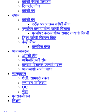
कॉफी पेयांचे पॅकेजिंग
टिनप्लेट कॅन
कॉफी मग
उपाय
कॉफी बॅग
स्टँड अप पाऊच कॉफी बॅग्ज
पुनर्वापर करण्यायोग्य कॉफी पिशव्या
पुनर्वापर करण्यायोग्य सपाट तळाची पिशवी
ड्रिप कॉफी फिल्टर किट
कँडी बॅग्ज
कॅनॅबिस बॅग्ज
आमच्याबद्दल
आमची टीम
अभियांत्रिकी संघ
वारंवार विचारले जाणारे प्रश्न
आमच्याशी संपर्क साधा
सानुकूलन
शैली, सामग्री रचना
उत्पादन प्रक्रिया
QC
सेवा
पुनरावलोकने
शिक्षण