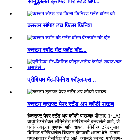
सानुकूलित क्राफ्ट पेपर स्टँड अप...
कस्टम सॉफ्ट टच फिल्म फिनिश...
कस्टम स्पॉट मॅट फ्लॅट बॉट...
प्रीमियम मॅट-फिनिश फॉइल-एस...
कस्टम क्राफ्ट पेपर स्टँड अप कॉफी पाऊच
हे
क्राफ्ट पेपर स्टँड अप कॉफी पाऊच
हे पीएलए (PLA)
बायोडिग्रेडेबल लॅमिनेटेड मटेरियलने बनवलेले आहे, जे
पर्यावरणपूरक गुणधर्म आणि शाश्वत पॅकेजिंग ट्रेंडनुसार
विशिष्ट परिस्थितीत विघटन होण्याची क्षमता देते. याच्या
पृष्ठभागावर नैसर्गिक पोत आहे, ज्यामुळे स्वच्छ, पर्यावरण-