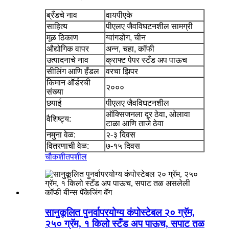
ब्रँडचे नाव
वायपीएके
साहित्य
पीएलए जैवविघटनशील सामग्री
मूळ ठिकाण
ग्वांगडोंग, चीन
औद्योगिक वापर
अन्न, चहा, कॉफी
उत्पादनाचे नाव
क्राफ्ट पेपर स्टँड अप पाऊच
सीलिंग आणि हँडल
वरचा झिपर
किमान ऑर्डरची
२०००
संख्या
छपाई
पीएलए जैवविघटनशील
ऑक्सिजनला दूर ठेवा, ओलावा
वैशिष्ट्य:
टाळा आणि ताजे ठेवा
नमुना वेळ:
२-३ दिवस
वितरणाची वेळ:
७-१५ दिवस
चौकशी
तपशील
सानुकूलित पुनर्वापरयोग्य कंपोस्टेबल २० ग्रॅम,
२५० ग्रॅम, १ किलो स्टँड अप पाऊच, सपाट तळ