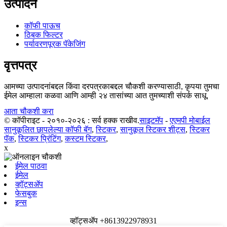
उत्पादने
कॉफी पाऊच
ठिबक फिल्टर
पर्यावरणपूरक पॅकेजिंग
वृत्तपत्र
आमच्या उत्पादनांबद्दल किंवा दरपत्रकाबद्दल चौकशी करण्यासाठी, कृपया तुमचा
ईमेल आम्हाला कळवा आणि आम्ही २४ तासांच्या आत तुमच्याशी संपर्क साधू.
आता चौकशी करा
© कॉपीराइट - २०१०-२०२६ : सर्व हक्क राखीव.
साइटमॅप
-
एएमपी मोबाईल
सानुकूलित छापलेल्या कॉफी बॅग
,
स्टिकर
,
सानुकूल स्टिकर शीट्स
,
स्टिकर
पॅक
,
स्टिकर प्रिंटिंग
,
कस्टम स्टिकर
,
x
ईमेल पाठवा
ईमेल
व्हॉट्सॲप
फेसबुक
इन्स
व्हॉट्सॲप +8613922978931