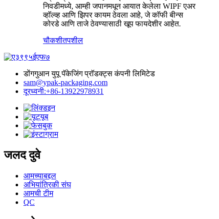
निवडीमध्ये, आम्ही जपानमधून आयात केलेला WIPF एअर
व्हॉल्व्ह आणि झिपर कायम ठेवला आहे, जे कॉफी बीन्स
कोरडे आणि ताजे ठेवण्यासाठी खूप फायदेशीर आहेत.
चौकशी
तपशील
डोंगगुआन युपू पॅकेजिंग प्रॉडक्ट्स कंपनी लिमिटेड
sam@ypak-packaging.com
दूरध्वनी:+86-13922978931
जलद दुवे
आमच्याबद्दल
अभियांत्रिकी संघ
आमची टीम
QC