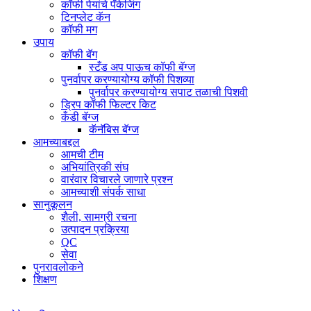
कॉफी पेयांचे पॅकेजिंग
टिनप्लेट कॅन
कॉफी मग
उपाय
कॉफी बॅग
स्टँड अप पाऊच कॉफी बॅग्ज
पुनर्वापर करण्यायोग्य कॉफी पिशव्या
पुनर्वापर करण्यायोग्य सपाट तळाची पिशवी
ड्रिप कॉफी फिल्टर किट
कँडी बॅग्ज
कॅनॅबिस बॅग्ज
आमच्याबद्दल
आमची टीम
अभियांत्रिकी संघ
वारंवार विचारले जाणारे प्रश्न
आमच्याशी संपर्क साधा
सानुकूलन
शैली, सामग्री रचना
उत्पादन प्रक्रिया
QC
सेवा
पुनरावलोकने
शिक्षण