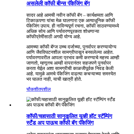
असलेली कॉफी बीन्स पॅकेजिंग बॅग
सादर आहे आमची नवीन कॉफी बॅग – कार्यक्षमता आणि
टिकाऊपणा यांचा मेळ घालणारा एक अत्याधुनिक कॉफी
पॅकेजिंग उपाय. ही नाविन्यपूर्ण रचना, कॉफी साठवण्यामध्ये
अधिक सोय आणि पर्यावरणपूरकता शोधणाऱ्या
कॉफीप्रेमींसाठी अगदी योग्य आहे.
आमच्या कॉफी बॅग्ज उच्च दर्जाच्या, पुनर्वापर करण्यायोग्य
आणि जैवविघटनशील सामग्रीपासून बनवलेल्या आहेत.
पर्यावरणावरील आपला प्रभाव कमी करण्याचे महत्त्व आम्ही
जाणतो, म्हणूनच आम्ही वापरानंतर सहजपणे पुनर्वापर
करता येईल अशा सामग्रीची काळजीपूर्वक निवड केली
आहे. यामुळे आमचे पॅकेजिंग वाढत्या कचऱ्याच्या समस्येत
भर घालत नाही, याची खात्री होते.
चौकशी
तपशील
कॉफी/चहासाठी सानुकूलित यूव्ही हॉट स्टॅम्पिंग
स्टँड अप पाऊच कॉफी बॅग पॅकेजिंग