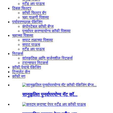
स्टँड अप पाऊच
ठिबक फिल्टर
कॉफी फिल्टर बॅग
चहा गाळणी पिशव्या
पर्यावरणपूरक पॅकेजिंग
कंपोस्टेबल कॉफी बॅग्ज
पुनर्वापर करण्यायोग्य कॉफी पिशव्या
चहाच्या पिशव्या
सपाट तळाच्या पिशव्या
सपाट पाऊच
स्टँड अप पाऊच
स्टिकर्स
सांस्कृतिक आणि सर्जनशील स्टिकर्स
ट्रान्सफर स्टिकर्स
कॉफी पेयांचे पॅकेजिंग
टिनप्लेट कॅन
कॉफी मग
सानुकूलित पुनर्वापरयोग्य मॅट कॉ...