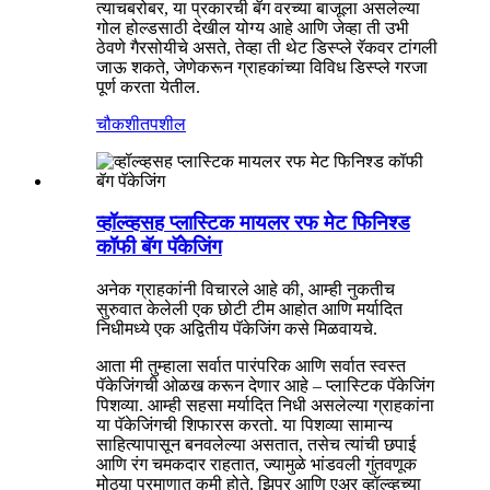
त्याचबरोबर, या प्रकारची बॅग वरच्या बाजूला असलेल्या
गोल होल्डसाठी देखील योग्य आहे आणि जेव्हा ती उभी
ठेवणे गैरसोयीचे असते, तेव्हा ती थेट डिस्प्ले रॅकवर टांगली
जाऊ शकते, जेणेकरून ग्राहकांच्या विविध डिस्प्ले गरजा
पूर्ण करता येतील.
चौकशी
तपशील
व्हॉल्व्हसह प्लास्टिक मायलर रफ मेट फिनिश्ड
कॉफी बॅग पॅकेजिंग
अनेक ग्राहकांनी विचारले आहे की, आम्ही नुकतीच
सुरुवात केलेली एक छोटी टीम आहोत आणि मर्यादित
निधीमध्ये एक अद्वितीय पॅकेजिंग कसे मिळवायचे.
आता मी तुम्हाला सर्वात पारंपरिक आणि सर्वात स्वस्त
पॅकेजिंगची ओळख करून देणार आहे – प्लास्टिक पॅकेजिंग
पिशव्या. आम्ही सहसा मर्यादित निधी असलेल्या ग्राहकांना
या पॅकेजिंगची शिफारस करतो. या पिशव्या सामान्य
साहित्यापासून बनवलेल्या असतात, तसेच त्यांची छपाई
आणि रंग चमकदार राहतात, ज्यामुळे भांडवली गुंतवणूक
मोठ्या प्रमाणात कमी होते. झिपर आणि एअर व्हॉल्व्हच्या