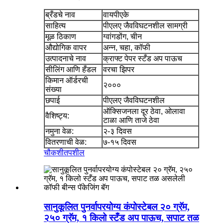
ब्रँडचे नाव
वायपीएके
साहित्य
पीएलए जैवविघटनशील सामग्री
मूळ ठिकाण
ग्वांगडोंग, चीन
औद्योगिक वापर
अन्न, चहा, कॉफी
उत्पादनाचे नाव
क्राफ्ट पेपर स्टँड अप पाऊच
सीलिंग आणि हँडल
वरचा झिपर
किमान ऑर्डरची
२०००
संख्या
छपाई
पीएलए जैवविघटनशील
ऑक्सिजनला दूर ठेवा, ओलावा
वैशिष्ट्य:
टाळा आणि ताजे ठेवा
नमुना वेळ:
२-३ दिवस
वितरणाची वेळ:
७-१५ दिवस
चौकशी
तपशील
सानुकूलित पुनर्वापरयोग्य कंपोस्टेबल २० ग्रॅम,
२५० ग्रॅम, १ किलो स्टँड अप पाऊच, सपाट तळ