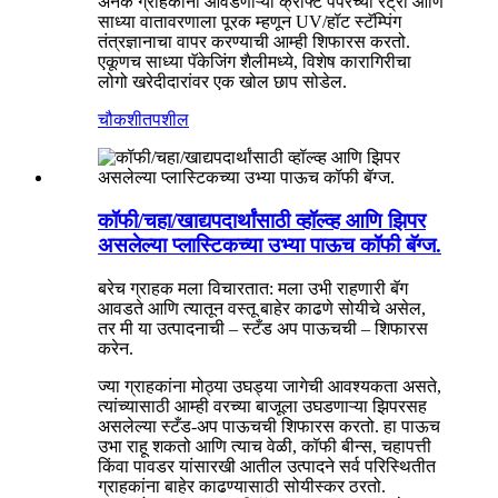
अनेक ग्राहकांना आवडणाऱ्या क्राफ्ट पेपरच्या रेट्रो आणि
साध्या वातावरणाला पूरक म्हणून UV/हॉट स्टॅम्पिंग
तंत्रज्ञानाचा वापर करण्याची आम्ही शिफारस करतो.
एकूणच साध्या पॅकेजिंग शैलीमध्ये, विशेष कारागिरीचा
लोगो खरेदीदारांवर एक खोल छाप सोडेल.
चौकशी
तपशील
कॉफी/चहा/खाद्यपदार्थांसाठी व्हॉल्व्ह आणि झिपर
असलेल्या प्लास्टिकच्या उभ्या पाऊच कॉफी बॅग्ज.
बरेच ग्राहक मला विचारतात: मला उभी राहणारी बॅग
आवडते आणि त्यातून वस्तू बाहेर काढणे सोयीचे असेल,
तर मी या उत्पादनाची – स्टँड अप पाऊचची – शिफारस
करेन.
ज्या ग्राहकांना मोठ्या उघड्या जागेची आवश्यकता असते,
त्यांच्यासाठी आम्ही वरच्या बाजूला उघडणाऱ्या झिपरसह
असलेल्या स्टँड-अप पाऊचची शिफारस करतो. हा पाऊच
उभा राहू शकतो आणि त्याच वेळी, कॉफी बीन्स, चहापत्ती
किंवा पावडर यांसारखी आतील उत्पादने सर्व परिस्थितीत
ग्राहकांना बाहेर काढण्यासाठी सोयीस्कर ठरतो.