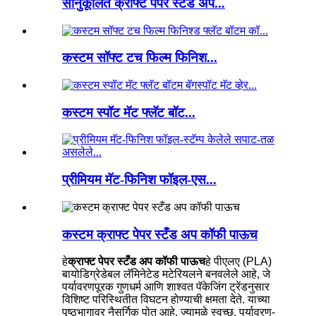
सानुकूलित क्राफ्ट पेपर स्टँड अप...
कस्टम सॉफ्ट टच फिल्म फिनिश...
कस्टम स्पॉट मॅट फ्लॅट बॉट...
प्रीमियम मॅट-फिनिश फॉइल-एस...
कस्टम क्राफ्ट पेपर स्टँड अप कॉफी पाऊच
हे
क्राफ्ट पेपर स्टँड अप कॉफी पाऊच
हे पीएलए (PLA)
बायोडिग्रेडेबल लॅमिनेटेड मटेरियलने बनवलेले आहे, जे
पर्यावरणपूरक गुणधर्म आणि शाश्वत पॅकेजिंग ट्रेंडनुसार
विशिष्ट परिस्थितीत विघटन होण्याची क्षमता देते. याच्या
पृष्ठभागावर नैसर्गिक पोत आहे, ज्यामुळे स्वच्छ, पर्यावरण-