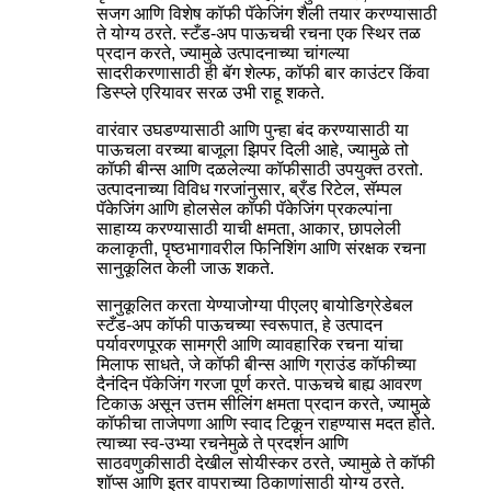
सजग आणि विशेष कॉफी पॅकेजिंग शैली तयार करण्यासाठी
ते योग्य ठरते. स्टँड-अप पाऊचची रचना एक स्थिर तळ
प्रदान करते, ज्यामुळे उत्पादनाच्या चांगल्या
सादरीकरणासाठी ही बॅग शेल्फ, कॉफी बार काउंटर किंवा
डिस्प्ले एरियावर सरळ उभी राहू शकते.
वारंवार उघडण्यासाठी आणि पुन्हा बंद करण्यासाठी या
पाऊचला वरच्या बाजूला झिपर दिली आहे, ज्यामुळे तो
कॉफी बीन्स आणि दळलेल्या कॉफीसाठी उपयुक्त ठरतो.
उत्पादनाच्या विविध गरजांनुसार, ब्रँड रिटेल, सॅम्पल
पॅकेजिंग आणि होलसेल कॉफी पॅकेजिंग प्रकल्पांना
साहाय्य करण्यासाठी याची क्षमता, आकार, छापलेली
कलाकृती, पृष्ठभागावरील फिनिशिंग आणि संरक्षक रचना
सानुकूलित केली जाऊ शकते.
सानुकूलित करता येण्याजोग्या पीएलए बायोडिग्रेडेबल
स्टँड-अप कॉफी पाऊचच्या स्वरूपात, हे उत्पादन
पर्यावरणपूरक सामग्री आणि व्यावहारिक रचना यांचा
मिलाफ साधते, जे कॉफी बीन्स आणि ग्राउंड कॉफीच्या
दैनंदिन पॅकेजिंग गरजा पूर्ण करते. पाऊचचे बाह्य आवरण
टिकाऊ असून उत्तम सीलिंग क्षमता प्रदान करते, ज्यामुळे
कॉफीचा ताजेपणा आणि स्वाद टिकून राहण्यास मदत होते.
त्याच्या स्व-उभ्या रचनेमुळे ते प्रदर्शन आणि
साठवणुकीसाठी देखील सोयीस्कर ठरते, ज्यामुळे ते कॉफी
शॉप्स आणि इतर वापराच्या ठिकाणांसाठी योग्य ठरते.