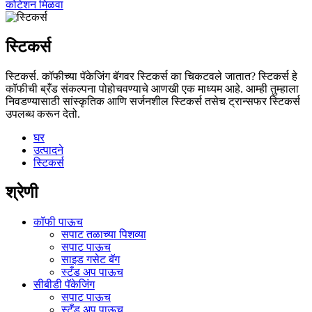
कोटेशन मिळवा
स्टिकर्स
स्टिकर्स. कॉफीच्या पॅकेजिंग बॅगवर स्टिकर्स का चिकटवले जातात? स्टिकर्स हे
कॉफीची ब्रँड संकल्पना पोहोचवण्याचे आणखी एक माध्यम आहे. आम्ही तुम्हाला
निवडण्यासाठी सांस्कृतिक आणि सर्जनशील स्टिकर्स तसेच ट्रान्सफर स्टिकर्स
उपलब्ध करून देतो.
घर
उत्पादने
स्टिकर्स
श्रेणी
कॉफी पाऊच
सपाट तळाच्या पिशव्या
सपाट पाऊच
साइड गसेट बॅग
स्टँड अप पाऊच
सीबीडी पॅकेजिंग
सपाट पाऊच
स्टँड अप पाऊच