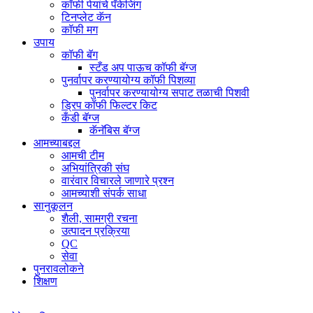
कॉफी पेयांचे पॅकेजिंग
टिनप्लेट कॅन
कॉफी मग
उपाय
कॉफी बॅग
स्टँड अप पाऊच कॉफी बॅग्ज
पुनर्वापर करण्यायोग्य कॉफी पिशव्या
पुनर्वापर करण्यायोग्य सपाट तळाची पिशवी
ड्रिप कॉफी फिल्टर किट
कँडी बॅग्ज
कॅनॅबिस बॅग्ज
आमच्याबद्दल
आमची टीम
अभियांत्रिकी संघ
वारंवार विचारले जाणारे प्रश्न
आमच्याशी संपर्क साधा
सानुकूलन
शैली, सामग्री रचना
उत्पादन प्रक्रिया
QC
सेवा
पुनरावलोकने
शिक्षण