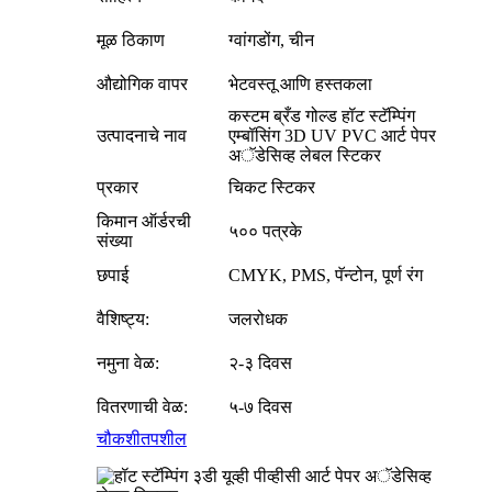
मूळ ठिकाण
ग्वांगडोंग, चीन
औद्योगिक वापर
भेटवस्तू आणि हस्तकला
कस्टम ब्रँड गोल्ड हॉट स्टॅम्पिंग
उत्पादनाचे नाव
एम्बॉसिंग 3D UV PVC आर्ट पेपर
अॅडेसिव्ह लेबल स्टिकर
प्रकार
चिकट स्टिकर
किमान ऑर्डरची
५०० पत्रके
संख्या
छपाई
CMYK, PMS, पॅन्टोन, पूर्ण रंग
वैशिष्ट्य:
जलरोधक
नमुना वेळ:
२-३ दिवस
वितरणाची वेळ:
५-७ दिवस
चौकशी
तपशील