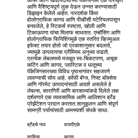
कॉफी आणि खाद्यपदार्थांच्या पॅकेजिंगला एक परिष्कृत
आणि वैशिष्ट्यपूर्ण लुक देऊन उन्नत करण्यासाठी
डिझाइन केलेले आहेत. पारदर्शक किंवा
होलोग्राफिक कागद आणि पीव्हीसी मटेरियलपासून
बनवलेले, हे स्टिकर्स स्पष्टता, खोली आणि
टिकाऊपणा यांचा मिलाफ साधतात. एम्बॉसिंग आणि
होलोग्राफिक फिनिशिंगमुळे एक स्तरित व्हिज्युअल
इफेक्ट तयार होतो जो प्रकाशानुसार बदलतो,
ज्यामुळे उत्पादनाचा प्रीमियम अनुभव वाढतो.
प्रत्येक लेबलमध्ये मजबूत स्व-चिकटपणा, अचूक
कटिंग आणि कागद, प्लास्टिक व धातूच्या
पॅकेजिंगसारख्या विविध पृष्ठभागांवर सहजपणे
लावण्याची सोय आहे. कॉफी बॅग्ज, गिफ्ट बॉक्सेस
आणि गॉरमेट उत्पादनांसाठी आदर्श असलेले हे
लेबल्स, कारागिरी आणि बारकाव्यांकडे दिलेले लक्ष
दर्शवणारे एक व्यावसायिक आणि आलिशान ब्रँड
प्रेझेंटेशन प्रदान करतात.
सानुकूलन आणि संपूर्ण
सामग्री पर्यायांसाठी आमच्याशी संपर्क साधा.
ब्रँडचे नाव
वायपीएके
साहित्य
कागद