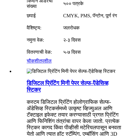
किमान ऑर्डरची
५०० पत्रके
संख्या
छपाई
CMYK, PMS, पॅन्टोन, पूर्ण रंग
वैशिष्ट्य:
जलरोधक
नमुना वेळ:
२-३ दिवस
वितरणाची वेळ:
५-७ दिवस
चौकशी
तपशील
डिजिटल प्रिंटिंग मिनी पेपर सेल्फ-ऍडेसिव्ह
स्टिकर
कस्टम डिजिटल प्रिंटिंग होलोग्राफिक सेल्फ-
ॲडेसिव्ह स्टिकर्समध्ये उत्कृष्ट व्हिज्युअल आणि
टॅक्टाइल इफेक्ट तयार करण्यासाठी प्रगत प्रिंटिंग
आणि फिनिशिंग तंत्रांचा वापर केला जातो. प्रत्येक
स्टिकर कागद किंवा पीव्हीसी मटेरियलपासून बनवता
येतो आणि त्यात हॉट स्टॅम्पिंग, एम्बॉसिंग आणि 3D