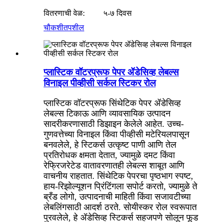
वितरणाची वेळ:
५-७ दिवस
चौकशी
तपशील
प्लास्टिक वॉटरप्रूफ पेपर ॲडेसिव्ह लेबल्स
विनाइल पीव्हीसी सर्कल स्टिकर रोल
प्लास्टिक वॉटरप्रूफ सिंथेटिक पेपर ॲडेसिव्ह
लेबल्स टिकाऊ आणि व्यावसायिक उत्पादन
सादरीकरणासाठी डिझाइन केलेले आहेत. उच्च-
गुणवत्तेच्या विनाइल किंवा पीव्हीसी मटेरियलपासून
बनवलेले, हे स्टिकर्स उत्कृष्ट पाणी आणि तेल
प्रतिरोधक क्षमता देतात, ज्यामुळे दमट किंवा
रेफ्रिजरेटेड वातावरणातही लेबल्स शाबूत आणि
वाचनीय राहतात. सिंथेटिक पेपरचा पृष्ठभाग स्पष्ट,
हाय-रिझोल्यूशन प्रिंटिंगला सपोर्ट करतो, ज्यामुळे ते
ब्रँड लोगो, उत्पादनाची माहिती किंवा सजावटीच्या
लेबलिंगसाठी आदर्श ठरते. सोयीस्कर रोल स्वरूपात
पुरवलेले, हे ॲडेसिव्ह स्टिकर्स सहजपणे सोलून फूड