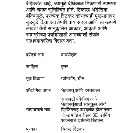
रेझिस्टंट आहे, ज्यामुळे दीर्घकाळ टिकणारी स्पष्टता
आणि चमक सुनिश्चित होते. टिकाऊ ॲडेसिव्ह
बॅकिंगमुळे, प्रत्येक स्टिकर कोणत्याही पृष्ठभागावर
बुडबुडे किंवा अवशेषांशिवाय सहज आणि स्वच्छपणे
लावता येतो.
सानुकूलित आकार, आकृती आणि
सामग्रीच्या पर्यायांसाठी आमच्याशी संपर्क
साधण्याकरिता क्लिक करा.
ब्रँडचे नाव
वायपीएके
साहित्य
इतर
मूळ ठिकाण
ग्वांगडोंग, चीन
औद्योगिक वापर
भेटवस्तू आणि हस्तकला
सजावटी पॅकेजिंग आणि
भेटवस्तूंसाठी सानुकूल लोगो
उत्पादनाचे नाव
प्रिंटिंगसह पारदर्शक होलोग्राम
गोल्ड फॉइल रेझिन 3D डोमिंग
आकाराचे इपॉक्सी स्टिकर
प्रकार
चिकट स्टिकर