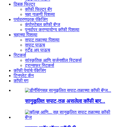
ठिबक फिल्टर
कॉफी फिल्टर बॅग
चहा गाळणी पिशव्या
पर्यावरणपूरक पॅकेजिंग
कंपोस्टेबल कॉफी बॅग्ज
पुनर्वापर करण्यायोग्य कॉफी पिशव्या
चहाच्या पिशव्या
सपाट तळाच्या पिशव्या
सपाट पाऊच
स्टँड अप पाऊच
स्टिकर्स
सांस्कृतिक आणि सर्जनशील स्टिकर्स
ट्रान्सफर स्टिकर्स
कॉफी पेयांचे पॅकेजिंग
टिनप्लेट कॅन
कॉफी मग
सानुकूलित सपाट-तळ असलेला कॉफी बार...