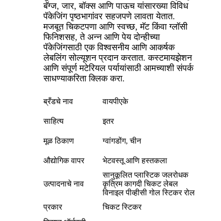
बॅग्ज, जार, बॉक्स आणि पाऊच यांसारख्या विविध
पॅकेजिंग पृष्ठभागांवर सहजपणे लावता येतात.
मजबूत चिकटपणा आणि स्वच्छ, मॅट किंवा ग्लॉसी
फिनिशसह, ते अन्न आणि पेय दोन्हीच्या
पॅकेजिंगसाठी एक विश्वसनीय आणि आकर्षक
लेबलिंग सोल्यूशन प्रदान करतात. कस्टमायझेशन
आणि संपूर्ण मटेरियल पर्यायांसाठी आमच्याशी संपर्क
साधण्याकरिता क्लिक करा.
ब्रँडचे नाव
वायपीएके
साहित्य
इतर
मूळ ठिकाण
ग्वांगडोंग, चीन
औद्योगिक वापर
भेटवस्तू आणि हस्तकला
सानुकूलित प्लास्टिक जलरोधक
उत्पादनाचे नाव
कृत्रिम कागदी चिकट लेबल
विनाइल पीव्हीसी गोल स्टिकर रोल
प्रकार
चिकट स्टिकर