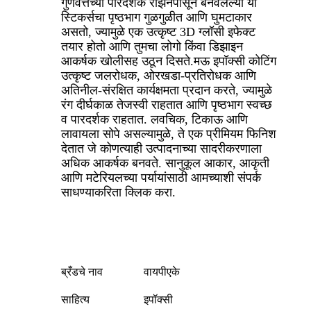
गुणवत्तेच्या पारदर्शक रेझिनपासून बनवलेल्या या
स्टिकर्सचा पृष्ठभाग गुळगुळीत आणि घुमटाकार
असतो, ज्यामुळे एक उत्कृष्ट 3D ग्लॉसी इफेक्ट
तयार होतो आणि तुमचा लोगो किंवा डिझाइन
आकर्षक खोलीसह उठून दिसते.
मऊ इपॉक्सी कोटिंग
उत्कृष्ट जलरोधक, ओरखडा-प्रतिरोधक आणि
अतिनील-संरक्षित कार्यक्षमता प्रदान करते, ज्यामुळे
रंग दीर्घकाळ तेजस्वी राहतात आणि पृष्ठभाग स्वच्छ
व पारदर्शक राहतात. लवचिक, टिकाऊ आणि
लावायला सोपे असल्यामुळे, ते एक प्रीमियम फिनिश
देतात जे कोणत्याही उत्पादनाच्या सादरीकरणाला
अधिक आकर्षक बनवते. सानुकूल आकार, आकृती
आणि मटेरियलच्या पर्यायांसाठी आमच्याशी संपर्क
साधण्याकरिता क्लिक करा.
ब्रँडचे नाव
वायपीएके
साहित्य
इपॉक्सी