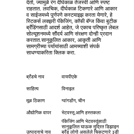
देतो, ज्यामुळे रंग दीर्घकाळ तेजस्वी आणि स्पष्ट
राहतात. लवचिक, दीर्घकाळ टिकणारे आणि आकार
व साईजमध्ये पूर्णपणे कस्टमाइझ करता येणारे, हे
स्टिकर्स लक्झरी पॅकेजिंग, कॉफी बॅग्ज किंवा बुटीक
ब्रँडिंगसाठी आदर्श आहेत, जे एकाच परिष्कृत लेबल
सोल्यूशनमध्ये सौंदर्य आणि संरक्षण दोन्ही प्रदान
करतात.
सानुकूलित आकार, आकृती आणि
सामग्रीच्या पर्यायांसाठी आमच्याशी संपर्क
साधण्याकरिता क्लिक करा.
ब्रँडचे नाव
वायपीएके
साहित्य
विनाइल
मूळ ठिकाण
ग्वांगडोंग, चीन
औद्योगिक वापर
भेटवस्तू आणि हस्तकला
पॅकेजिंग आणि भेटवस्तूंसाठी
सानुकूलित घाऊक मुद्रित डिझाइन
उत्पादनाचे नाव
ब्रँड लोगो असलेले चिकटणारे ३डी