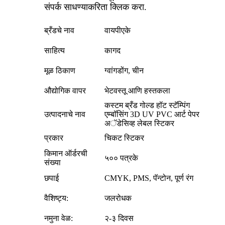
संपर्क साधण्याकरिता क्लिक करा.
ब्रँडचे नाव
वायपीएके
साहित्य
कागद
मूळ ठिकाण
ग्वांगडोंग, चीन
औद्योगिक वापर
भेटवस्तू आणि हस्तकला
कस्टम ब्रँड गोल्ड हॉट स्टॅम्पिंग
उत्पादनाचे नाव
एम्बॉसिंग 3D UV PVC आर्ट पेपर
अॅडेसिव्ह लेबल स्टिकर
प्रकार
चिकट स्टिकर
किमान ऑर्डरची
५०० पत्रके
संख्या
छपाई
CMYK, PMS, पॅन्टोन, पूर्ण रंग
वैशिष्ट्य:
जलरोधक
नमुना वेळ:
२-३ दिवस