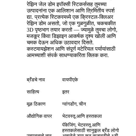
रेझिन जेल डोम इपॉक्सी स्टिकर्ससह तुमच्या
उत्पादनांना एक आलिशान आणि त्रिमितीय स्पर्श
द्या. प्रत्येक स्टिकरमध्ये एक क्रिस्टल-क्लिअर
रेझिन डोम असतो, जो एक गुळगुळीत, चकचकीत
3D पृष्ठभाग तयार करतो — ज्यामुळे तुमचा लोगो,
मजकूर किंवा डिझाइन आकर्षक दृश्य खोली आणि
चमक देऊन अधिक उठावदार दिसते.
कस्टमायझेशन आणि संपूर्ण मटेरियल पर्यायांसाठी
आमच्याशी संपर्क साधण्याकरिता क्लिक करा.
ब्रँडचे नाव
वायपीएके
साहित्य
इतर
मूळ ठिकाण
ग्वांगडोंग, चीन
औद्योगिक वापर
भेटवस्तू आणि हस्तकला
पॅकेजिंग, भेटवस्तू आणि
हस्तकलेसाठी सानुकूल ब्रँड लोगो
उत्पादनाचे नाव
असलेले डाय कट सजावटीचे ३डी