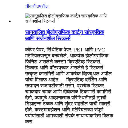
चौकशी
तपशील
सानुकूलित होलोग्राफिक कार्टून सांस्कृतिक
आणि सर्जनशील स्टिकर्स
कॉपर पेपर, सिंथेटिक पेपर, PET आणि PVC
मटेरियलपासून बनवलेले, आकर्षक होलोग्राफिक
फिनिश असलेले कस्टम क्रिएटिव्ह स्टिकर्स.
टिकाऊ आणि वॉटरप्रूफ असलेले हे स्टिकर्स
उत्कृष्ट कारागिरी आणि आकर्षक व्हिज्युअल अपील
यांचा मिलाफ आहेत — क्रिएटिव्ह ब्रँडिंग आणि
उत्पादन सजावटीसाठी उत्तम. प्रत्येक स्टिकर
चमकदार चमक आणि दीर्घकाळ टिकणारी कामगिरी
देतो, ज्यामुळे आव्हानात्मक परिस्थितीतही तुमची
डिझाइन्स ठळक आणि सुंदर राहतील याची खात्री
होते. कस्टमायझेशन आणि मटेरियलच्या संपूर्ण
पर्यायांसाठी आमच्याशी संपर्क साधण्याकरिता क्लिक
करा.