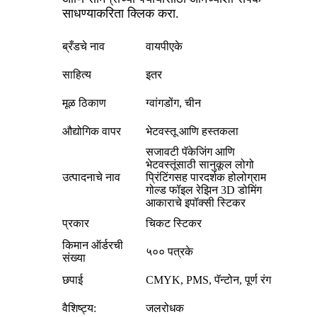
साधण्याकरिता क्लिक करा.
ब्रँडचे नाव
वायपीएके
साहित्य
इतर
मूळ ठिकाण
ग्वांगडोंग, चीन
औद्योगिक वापर
भेटवस्तू आणि हस्तकला
सजावटी पॅकेजिंग आणि
भेटवस्तूंसाठी सानुकूल लोगो
उत्पादनाचे नाव
प्रिंटिंगसह पारदर्शक होलोग्राम
गोल्ड फॉइल रेझिन 3D डोमिंग
आकाराचे इपॉक्सी स्टिकर
प्रकार
चिकट स्टिकर
किमान ऑर्डरची
५०० पत्रके
संख्या
छपाई
CMYK, PMS, पॅन्टोन, पूर्ण रंग
वैशिष्ट्य:
जलरोधक