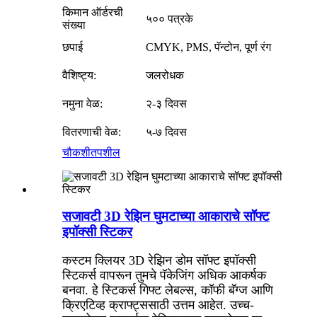
किमान ऑर्डरची
५०० पत्रके
संख्या
छपाई
CMYK, PMS, पॅन्टोन, पूर्ण रंग
वैशिष्ट्य:
जलरोधक
नमुना वेळ:
२-३ दिवस
वितरणाची वेळ:
५-७ दिवस
चौकशी
तपशील
सजावटी 3D रेझिन घुमटाच्या आकाराचे सॉफ्ट
इपॉक्सी स्टिकर
कस्टम क्लियर 3D रेझिन डोम सॉफ्ट इपॉक्सी
स्टिकर्स वापरून तुमचे पॅकेजिंग अधिक आकर्षक
बनवा. हे स्टिकर्स गिफ्ट लेबल्स, कॉफी बॅग्ज आणि
क्रिएटिव्ह क्राफ्ट्ससाठी उत्तम आहेत. उच्च-