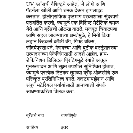
UV ग्लॉसची वैशिष्ट्ये आहेत, जे लोगो आणि
पॅटर्नला खोली आणि चमक देऊन हायलाइट
करतात. होलोग्राफिक पृष्ठभाग प्रकाशाला सुंदरपणे
परावर्तित करतो, ज्यामुळे एक विशिष्ट मेटॅलिक चमक
येते आणि ब्रँडची ओळख वाढते. मजबूत चिकटपणा
आणि सहज लावण्याच्या क्षमतेमुळे, हे मिनी किंवा
लहान स्टिकर्स कॉफी बॅग, गिफ्ट बॉक्स,
सौंदर्यप्रसाधने, मेणबत्त्या आणि बुटीक वस्तूंसारख्या
उत्पादनांच्या पॅकेजिंगसाठी आदर्श आहेत. हाय-
डेफिनिशन डिजिटल प्रिंटिंगमुळे रंगांचे अचूक
पुनरुत्पादन आणि सूक्ष्म तपशील सुनिश्चित होतात,
ज्यामुळे प्रत्येक स्टिकर तुमच्या ब्रँड ओळखीचे एक
परिष्कृत प्रतिनिधित्व बनते. कस्टमायझेशन आणि
संपूर्ण मटेरियल पर्यायांसाठी आमच्याशी संपर्क
साधण्याकरिता क्लिक करा.
ब्रँडचे नाव
वायपीएके
साहित्य
इतर