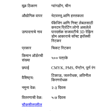
मूळ ठिकाण
ग्वांगडोंग, चीन
औद्योगिक वापर
भेटवस्तू आणि हस्तकला
पॅकेजिंग आणि गिफ्ट लेबलसाठी
कस्टम प्रिंटिंग लोगो असलेले
उत्पादनाचे नाव
पारदर्शक सजावटीचे 3D रेझिन
डोम आकाराचे सॉफ्ट इपॉक्सी
स्टिकर
प्रकार
चिकट स्टिकर
किमान ऑर्डरची
५०० पत्रके
संख्या
छपाई
CMYK, PMS, पॅन्टोन, पूर्ण रंग
टिकाऊ, जलरोधक, अतिनील
वैशिष्ट्य:
किरणरोधक
नमुना वेळ:
२-३ दिवस
वितरणाची वेळ:
५-७ दिवस
चौकशी
तपशील