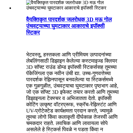
वैयक्तिकृत पारदर्शक जलरोधक 3D मऊ गोल
उंचवट्याच्या घुमटाकार आकाराचे इपॉक्सी
स्टिकर
भेटवस्तू, हस्तकला आणि प्रीमियम उत्पादनांच्या
लेबलिंगसाठी डिझाइन केलेल्या कस्टमाइज्ड क्लियर
3D सॉफ्ट राउंड डोम्ड इपॉक्सी स्टिकर्ससह तुमच्या
पॅकेजिंगला एक नवीन उंची द्या. उच्च-गुणवत्तेच्या
पारदर्शक रेझिनपासून बनवलेल्या या स्टिकर्समध्ये
एक गुळगुळीत, उंचवट्याचा घुमटाकार पृष्ठभाग आहे,
जो एक सॉफ्ट 3D इफेक्ट तयार करतो आणि तुमच्या
डिझाइनला टेक्स्चर व अभिजातता देतो. इपॉक्सी
कोटिंग उत्कृष्ट वॉटरप्रूफ, स्क्रॅच-रेझिस्टंट आणि
UV-प्रोटेक्टेड कार्यक्षमता प्रदान करते, ज्यामुळे
तुमचा लोगो किंवा कलाकृती दीर्घकाळ तेजस्वी आणि
चमकदार राहते. लवचिक आणि लावायला सोपे
असलेले हे स्टिकर्स पिवळे न पडता किंवा न