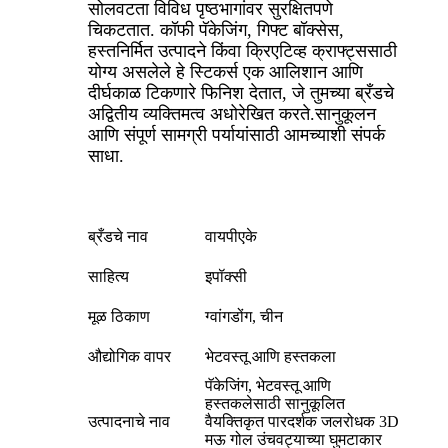
सोलवटता विविध पृष्ठभागांवर सुरक्षितपणे
चिकटतात. कॉफी पॅकेजिंग, गिफ्ट बॉक्सेस,
हस्तनिर्मित उत्पादने किंवा क्रिएटिव्ह क्राफ्ट्ससाठी
योग्य असलेले हे स्टिकर्स एक आलिशान आणि
दीर्घकाळ टिकणारे फिनिश देतात, जे तुमच्या ब्रँडचे
अद्वितीय व्यक्तिमत्व अधोरेखित करते.
सानुकूलन
आणि संपूर्ण सामग्री पर्यायांसाठी आमच्याशी संपर्क
साधा.
ब्रँडचे नाव
वायपीएके
साहित्य
इपॉक्सी
मूळ ठिकाण
ग्वांगडोंग, चीन
औद्योगिक वापर
भेटवस्तू आणि हस्तकला
पॅकेजिंग, भेटवस्तू आणि
हस्तकलेसाठी सानुकूलित
उत्पादनाचे नाव
वैयक्तिकृत पारदर्शक जलरोधक 3D
मऊ गोल उंचवट्याच्या घुमटाकार