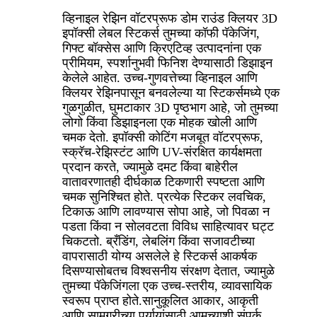
व्हिनाइल रेझिन वॉटरप्रूफ डोम राउंड क्लियर 3D
इपॉक्सी लेबल स्टिकर्स तुमच्या कॉफी पॅकेजिंग,
गिफ्ट बॉक्सेस आणि क्रिएटिव्ह उत्पादनांना एक
प्रीमियम, स्पर्शानुभवी फिनिश देण्यासाठी डिझाइन
केलेले आहेत. उच्च-गुणवत्तेच्या व्हिनाइल आणि
क्लियर रेझिनपासून बनवलेल्या या स्टिकर्समध्ये एक
गुळगुळीत, घुमटाकार 3D पृष्ठभाग आहे, जो तुमच्या
लोगो किंवा डिझाइनला एक मोहक खोली आणि
चमक देतो. इपॉक्सी कोटिंग मजबूत वॉटरप्रूफ,
स्क्रॅच-रेझिस्टंट आणि UV-संरक्षित कार्यक्षमता
प्रदान करते, ज्यामुळे दमट किंवा बाहेरील
वातावरणातही दीर्घकाळ टिकणारी स्पष्टता आणि
चमक सुनिश्चित होते. प्रत्येक स्टिकर लवचिक,
टिकाऊ आणि लावण्यास सोपा आहे, जो पिवळा न
पडता किंवा न सोलवटता विविध साहित्यावर घट्ट
चिकटतो. ब्रँडिंग, लेबलिंग किंवा सजावटीच्या
वापरासाठी योग्य असलेले हे स्टिकर्स आकर्षक
दिसण्यासोबतच विश्वसनीय संरक्षण देतात, ज्यामुळे
तुमच्या पॅकेजिंगला एक उच्च-स्तरीय, व्यावसायिक
स्वरूप प्राप्त होते.
सानुकूलित आकार, आकृती
आणि सामग्रीच्या पर्यायांसाठी आमच्याशी संपर्क