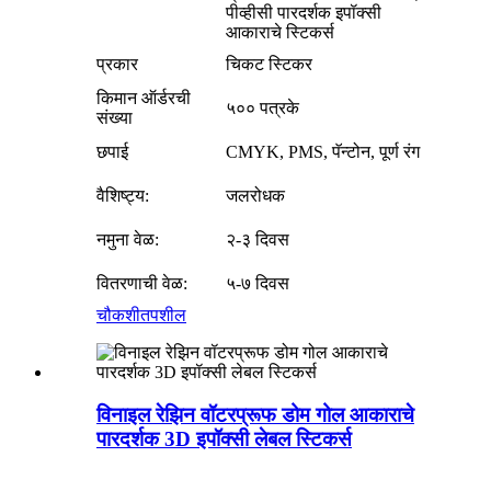
पीव्हीसी पारदर्शक इपॉक्सी
आकाराचे स्टिकर्स
प्रकार
चिकट स्टिकर
किमान ऑर्डरची
५०० पत्रके
संख्या
छपाई
CMYK, PMS, पॅन्टोन, पूर्ण रंग
वैशिष्ट्य:
जलरोधक
नमुना वेळ:
२-३ दिवस
वितरणाची वेळ:
५-७ दिवस
चौकशी
तपशील
विनाइल रेझिन वॉटरप्रूफ डोम गोल आकाराचे
पारदर्शक 3D इपॉक्सी लेबल स्टिकर्स