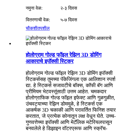
नमुना वेळ:
२-३ दिवस
वितरणाची वेळ:
५-७ दिवस
चौकशी
तपशील
होलोग्राम गोल्ड फॉइल रेझिन 3D डोमिंग
आकाराचे इपॉक्सी स्टिकर
होलोग्राम गोल्ड फॉइल रेझिन 3D डोमिंग इपॉक्सी
स्टिकर्ससह तुमच्या पॅकेजिंगला एक आलिशान स्पर्श
द्या. हे स्टिकर्स सजावटीचे बॉक्स, कॉफी बॅग आणि
प्रीमियम भेटवस्तूंसाठी उत्तम आहेत. चमकदार
होलोग्राफिक गोल्ड फॉइल इफेक्ट आणि गुळगुळीत,
उंचवट्याच्या रेझिन डोममुळे, हे स्टिकर्स एक
आकर्षक 3D चकाकी आणि परावर्तित फिनिश तयार
करतात, जे प्रत्येक कोनातून लक्ष वेधून घेते. उच्च-
गुणवत्तेच्या इपॉक्सी आणि मेटॅलिक मटेरियलपासून
बनवलेले हे डिझाइन वॉटरप्रूफ आणि स्क्रॅच-