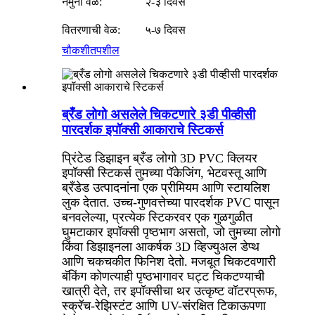
नमुना वेळ:
२-३ दिवस
वितरणाची वेळ:
५-७ दिवस
चौकशी
तपशील
ब्रँड लोगो असलेले चिकटणारे ३डी पीव्हीसी
पारदर्शक इपॉक्सी आकाराचे स्टिकर्स
प्रिंटेड डिझाइन ब्रँड लोगो 3D PVC क्लियर
इपॉक्सी स्टिकर्स तुमच्या पॅकेजिंग, भेटवस्तू आणि
ब्रँडेड उत्पादनांना एक प्रीमियम आणि स्टायलिश
लुक देतात. उच्च-गुणवत्तेच्या पारदर्शक PVC पासून
बनवलेल्या, प्रत्येक स्टिकरवर एक गुळगुळीत
घुमटाकार इपॉक्सी पृष्ठभाग असतो, जो तुमच्या लोगो
किंवा डिझाइनला आकर्षक 3D व्हिज्युअल डेप्थ
आणि चकचकीत फिनिश देतो. मजबूत चिकटवणारी
बॅकिंग कोणत्याही पृष्ठभागावर घट्ट चिकटण्याची
खात्री देते, तर इपॉक्सीचा थर उत्कृष्ट वॉटरप्रूफ,
स्क्रॅच-रेझिस्टंट आणि UV-संरक्षित टिकाऊपणा