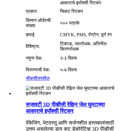
आकाराचे इपॉक्सी स्टिकर
प्रकार
चिकट स्टिकर
किमान ऑर्डरची
५०० पत्रके
संख्या
छपाई
CMYK, PMS, पॅन्टोन, पूर्ण रंग
टिकाऊ, जलरोधक, अतिनील
वैशिष्ट्य:
किरणरोधक
नमुना वेळ:
२-३ दिवस
वितरणाची वेळ:
५-७ दिवस
चौकशी
तपशील
सजावटी 3D पीव्हीसी रेझिन जेल घुमटाच्या
आकाराचे इपॉक्सी स्टिकर
पॅकेजिंग, भेटवस्तू आणि सर्जनशील हस्तकलांसाठी
उत्तम असलेल्या डाय कट डेकोरेटिव्ह 3D पीव्हीसी