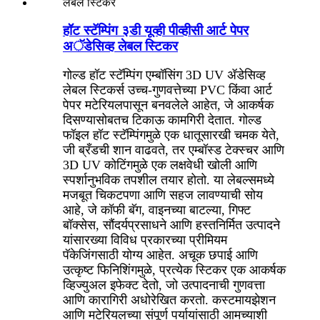
हॉट स्टॅम्पिंग ३डी यूव्ही पीव्हीसी आर्ट पेपर
अॅडेसिव्ह लेबल स्टिकर
गोल्ड हॉट स्टॅम्पिंग एम्बॉसिंग 3D UV ॲडेसिव्ह
लेबल स्टिकर्स उच्च-गुणवत्तेच्या PVC किंवा आर्ट
पेपर मटेरियलपासून बनवलेले आहेत, जे आकर्षक
दिसण्यासोबतच टिकाऊ कामगिरी देतात. गोल्ड
फॉइल हॉट स्टॅम्पिंगमुळे एक धातूसारखी चमक येते,
जी ब्रँडची शान वाढवते, तर एम्बॉस्ड टेक्स्चर आणि
3D UV कोटिंगमुळे एक लक्षवेधी खोली आणि
स्पर्शानुभविक तपशील तयार होतो. या लेबल्समध्ये
मजबूत चिकटपणा आणि सहज लावण्याची सोय
आहे, जे कॉफी बॅग, वाइनच्या बाटल्या, गिफ्ट
बॉक्सेस, सौंदर्यप्रसाधने आणि हस्तनिर्मित उत्पादने
यांसारख्या विविध प्रकारच्या प्रीमियम
पॅकेजिंगसाठी योग्य आहेत. अचूक छपाई आणि
उत्कृष्ट फिनिशिंगमुळे, प्रत्येक स्टिकर एक आकर्षक
व्हिज्युअल इफेक्ट देतो, जो उत्पादनाची गुणवत्ता
आणि कारागिरी अधोरेखित करतो. कस्टमायझेशन
आणि मटेरियलच्या संपूर्ण पर्यायांसाठी आमच्याशी