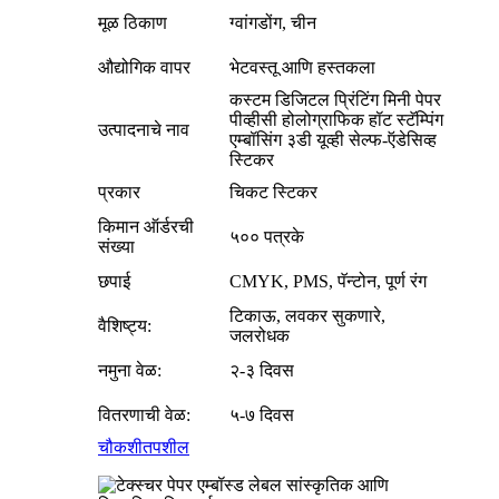
मूळ ठिकाण
ग्वांगडोंग, चीन
औद्योगिक वापर
भेटवस्तू आणि हस्तकला
कस्टम डिजिटल प्रिंटिंग मिनी पेपर
पीव्हीसी होलोग्राफिक हॉट स्टॅम्पिंग
उत्पादनाचे नाव
एम्बॉसिंग ३डी यूव्ही सेल्फ-ऍडेसिव्ह
स्टिकर
प्रकार
चिकट स्टिकर
किमान ऑर्डरची
५०० पत्रके
संख्या
छपाई
CMYK, PMS, पॅन्टोन, पूर्ण रंग
टिकाऊ, लवकर सुकणारे,
वैशिष्ट्य:
जलरोधक
नमुना वेळ:
२-३ दिवस
वितरणाची वेळ:
५-७ दिवस
चौकशी
तपशील