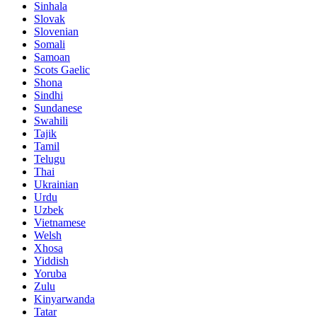
Sinhala
Slovak
Slovenian
Somali
Samoan
Scots Gaelic
Shona
Sindhi
Sundanese
Swahili
Tajik
Tamil
Telugu
Thai
Ukrainian
Urdu
Uzbek
Vietnamese
Welsh
Xhosa
Yiddish
Yoruba
Zulu
Kinyarwanda
Tatar