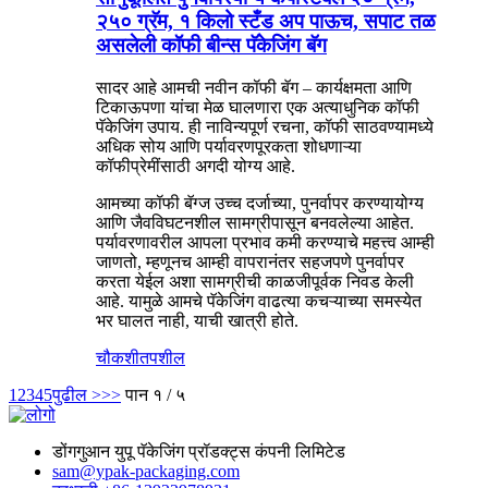
२५० ग्रॅम, १ किलो स्टँड अप पाऊच, सपाट तळ
असलेली कॉफी बीन्स पॅकेजिंग बॅग
सादर आहे आमची नवीन कॉफी बॅग – कार्यक्षमता आणि
टिकाऊपणा यांचा मेळ घालणारा एक अत्याधुनिक कॉफी
पॅकेजिंग उपाय. ही नाविन्यपूर्ण रचना, कॉफी साठवण्यामध्ये
अधिक सोय आणि पर्यावरणपूरकता शोधणाऱ्या
कॉफीप्रेमींसाठी अगदी योग्य आहे.
आमच्या कॉफी बॅग्ज उच्च दर्जाच्या, पुनर्वापर करण्यायोग्य
आणि जैवविघटनशील सामग्रीपासून बनवलेल्या आहेत.
पर्यावरणावरील आपला प्रभाव कमी करण्याचे महत्त्व आम्ही
जाणतो, म्हणूनच आम्ही वापरानंतर सहजपणे पुनर्वापर
करता येईल अशा सामग्रीची काळजीपूर्वक निवड केली
आहे. यामुळे आमचे पॅकेजिंग वाढत्या कचऱ्याच्या समस्येत
भर घालत नाही, याची खात्री होते.
चौकशी
तपशील
1
2
3
4
5
पुढील >
>>
पान १ / ५
डोंगगुआन युपू पॅकेजिंग प्रॉडक्ट्स कंपनी लिमिटेड
sam@ypak-packaging.com