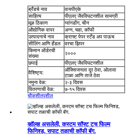
ब्रँडचे नाव
वायपीएके
साहित्य
पीएलए जैवविघटनशील सामग्री
मूळ ठिकाण
ग्वांगडोंग, चीन
औद्योगिक वापर
अन्न, चहा, कॉफी
उत्पादनाचे नाव
क्राफ्ट पेपर स्टँड अप पाऊच
सीलिंग आणि हँडल
वरचा झिपर
किमान ऑर्डरची
२०००
संख्या
छपाई
पीएलए जैवविघटनशील
ऑक्सिजनला दूर ठेवा, ओलावा
वैशिष्ट्य:
टाळा आणि ताजे ठेवा
नमुना वेळ:
२-३ दिवस
वितरणाची वेळ:
७-१५ दिवस
चौकशी
तपशील
व्हॉल्व्ह असलेली, कस्टम सॉफ्ट टच फिल्म
फिनिश्ड, सपाट तळाची कॉफी बॅग.