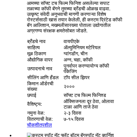
आमच्या सॉफ्ट टच फिल्म फिनिश असलेल्या सपाट
तळाच्या कॉफी बॅगने तुमच्या ब्रँडची ओळख वाढवा.
उत्कृष्ट संवेदी अनुभवाची मागणी करणाऱ्या विशेष
रोस्टर्ससाठी खास तयार केलेली, ही कस्टम प्रिंटेड कॉफी
बॅग आलिशान, मखमलीसारख्या पोताला उद्योगातील
अग्रगण्य संरक्षक क्षमतेसोबत जोडते.
ब्रँडचे नाव
वायपीएके
साहित्य
ॲल्युमिनियम मटेरियल
मूळ ठिकाण
ग्वांगडोंग, चीन
औद्योगिक वापर
अन्न, चहा, कॉफी
पुनर्वापर करण्यायोग्य कॉफी
उत्पादनाचे नाव
पॅकेजिंग
सीलिंग आणि हँडल
टॉप सील झिपर
किमान ऑर्डरची
२०००
संख्या
छपाई
सॉफ्ट टच फिल्म फिनिश्ड
ऑक्सिजनला दूर ठेवा, ओलावा
वैशिष्ट्य:
टाळा आणि ताजे ठेवा
नमुना वेळ:
२-३ दिवस
वितरणाची वेळ:
७-१५ दिवस
चौकशी
तपशील