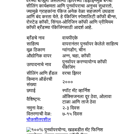
वरच्या बाजूला असलेल्या झिपरच्या डिझाइनमुळे बॅगची
सीलिंग कार्यक्षमता आणि पुनर्वापराचा अनुभव सुधारतो,
ज्यामुळे ग्राहकांना पॅकेज अनेक वेळा सहजपणे उघडता
आणि बंद करता येते. हे पॅकेजिंग स्पेशालिटी कॉफी बीन्स,
रोस्टेड कॉफी, सिंगल-ओरिजिन कॉफी आणि प्रीमियम
कॉफी ब्रँडच्या पॅकेजिंगसाठी आदर्श आहे.
ब्रँडचे नाव
वायपीएके
साहित्य
वापरानंतर पुनर्वापर केलेले साहित्य
मूळ ठिकाण
ग्वांगडोंग, चीन
औद्योगिक वापर
अन्न, चहा, कॉफी
पुनर्वापर करण्यायोग्य कॉफी
उत्पादनाचे नाव
पॅकेजिंग
सीलिंग आणि हँडल
वरचा झिपर
किमान ऑर्डरची
२०००
संख्या
छपाई
स्पॉट मॅट व्हार्निश
ऑक्सिजनला दूर ठेवा, ओलावा
वैशिष्ट्य:
टाळा आणि ताजे ठेवा
नमुना वेळ:
२-३ दिवस
वितरणाची वेळ:
७-१५ दिवस
चौकशी
तपशील