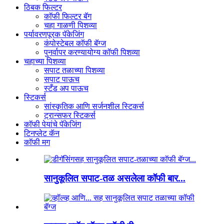
ठिबक फिल्टर
कॉफी फिल्टर बॅग
चहा गाळणी पिशव्या
पर्यावरणपूरक पॅकेजिंग
कंपोस्टेबल कॉफी बॅग्ज
पुनर्वापर करण्यायोग्य कॉफी पिशव्या
चहाच्या पिशव्या
सपाट तळाच्या पिशव्या
सपाट पाऊच
स्टँड अप पाऊच
स्टिकर्स
सांस्कृतिक आणि सर्जनशील स्टिकर्स
ट्रान्सफर स्टिकर्स
कॉफी पेयांचे पॅकेजिंग
टिनप्लेट कॅन
कॉफी मग
सानुकूलित सपाट-तळ असलेला कॉफी बार...