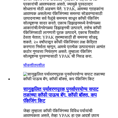
प्रकारांची आवश्यकता असते, ज्यामुळे पुरवठादार
शोधताना मोठी अडचण येते. YPAK, आमच्या ग्राहकांना
आवश्यक असलेल्या पॅकेजिंगच्या समस्या सोडवण्यासाठी
उत्पादनाच्या सर्व पैलूंचे समन्वय साधून कॉफी पॅकेजिंग
सोल्यूशन्स सादर करते. एकाच डिझाइनमध्ये वेगवेगळ्या
आकारांची/वेगवेगळ्या डिझाइनची उत्पादने, तसेच कॉफी
पॅकेजिंगसाठी लागणारी पूरक उत्पादने, एकाच पिशवीत
ठेवता येतात; YPAK तुमच्यासाठी ही समस्या सोडवू
शकते. २० वर्षांपासून कॉफी पॅकेजिंगवर लक्ष केंद्रित
करणारा निर्माता म्हणून, आमचे प्रत्येक उत्पादनावर अत्यंत
कठोर गुणवत्ता नियंत्रण असते. तुम्हाला पॅकेजिंग
सोल्यूशन्स पुरवण्यासाठी YPAK ची निवड करा.
चौकशी
तपशील
सानुकूलित पर्यावरणपूरक पुनर्वापरयोग्य सपाट
तळाच्या कॉफी पाऊच बॅग, कॉफी बॉक्स, कप
पॅकेजिंग किट
जेव्हा तुम्हाला कॉफी पॅकेजिंगच्या विविध पर्यायांची
आवश्यकता असते, तेव्हा YPAK हा एक आदर्श उपाय