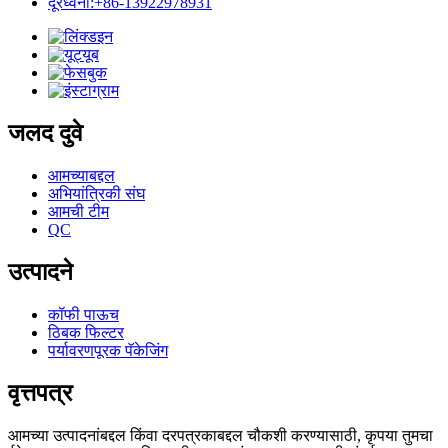
दूरध्वनी:+86-13922978931
जलद दुवे
आमच्याबद्दल
अभियांत्रिकी संघ
आमची टीम
QC
उत्पादने
कॉफी पाऊच
ठिबक फिल्टर
पर्यावरणपूरक पॅकेजिंग
वृत्तपत्र
आमच्या उत्पादनांबद्दल किंवा दरपत्रकाबद्दल चौकशी करण्यासाठी, कृपया तुमचा