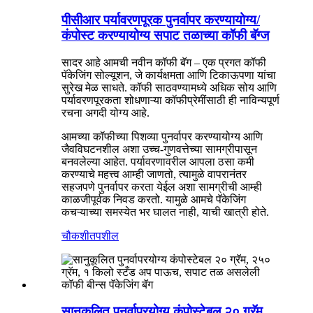
पीसीआर पर्यावरणपूरक पुनर्वापर करण्यायोग्य/
कंपोस्ट करण्यायोग्य सपाट तळाच्या कॉफी बॅग्ज
सादर आहे आमची नवीन कॉफी बॅग – एक प्रगत कॉफी
पॅकेजिंग सोल्यूशन, जे कार्यक्षमता आणि टिकाऊपणा यांचा
सुरेख मेळ साधते. कॉफी साठवण्यामध्ये अधिक सोय आणि
पर्यावरणपूरकता शोधणाऱ्या कॉफीप्रेमींसाठी ही नाविन्यपूर्ण
रचना अगदी योग्य आहे.
आमच्या कॉफीच्या पिशव्या पुनर्वापर करण्यायोग्य आणि
जैवविघटनशील अशा उच्च-गुणवत्तेच्या सामग्रीपासून
बनवलेल्या आहेत. पर्यावरणावरील आपला ठसा कमी
करण्याचे महत्त्व आम्ही जाणतो, त्यामुळे वापरानंतर
सहजपणे पुनर्वापर करता येईल अशा सामग्रीची आम्ही
काळजीपूर्वक निवड करतो. यामुळे आमचे पॅकेजिंग
कचऱ्याच्या समस्येत भर घालत नाही, याची खात्री होते.
चौकशी
तपशील
सानुकूलित पुनर्वापरयोग्य कंपोस्टेबल २० ग्रॅम,