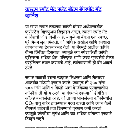
कस्टम स्पॉट मॅट फ्लॅट बॉटम बॅगस्पॉट मॅट
व्हार्निश
या खास सपाट तळाच्या कॉफी बॅगवर अर्धपारदर्शक
फ्रॉस्टेड व्हिज्युअल डिझाइन असून, त्याला स्पॉट मॅट
वार्निशची जोड दिली आहे. यामुळे या बॅगला एक स्वच्छ,
प्रीमियम लूक मिळतो, जो अधिक सखोल आणि स्पर्शास
जाणवणाऱ्या टेक्स्चरसह येतो. या बॅगमुळे आतील कॉफी
बीन्स किंचित दिसतात, ज्यामुळे ज्या स्पेशालिटी कॉफी
ब्रँड्सना अधिक थेट, परिष्कृत आणि उच्च-गुणवत्तेचे शेल्फ
प्रेझेंटेशन तयार करायचे आहे, त्यांच्यासाठी ही बॅग आदर्श
ठरते.
सपाट तळाची रचना उत्कृष्ट स्थिरता आणि शेल्फवर
आकर्षक मांडणी प्रदान करते, ज्यामुळे ती २५० ग्रॅम,
५०० ग्रॅम आणि १ किलो अशा वेगवेगळ्या प्रमाणातील
कॉफीसाठी योग्य ठरते. या बॅगमध्ये एक-मार्गी डीगॅसिंग
व्हॉल्व्ह बसवलेला आहे, जो ताज्या भाजलेल्या कॉफीमधील
CO₂ वायू बाहेर टाकण्यास मदत करतो आणि त्याच वेळी
बॅगमध्ये बाहेरची हवा शिरण्याचे प्रमाण कमी करतो,
ज्यामुळे कॉफीचा सुगंध आणि चव अधिक चांगल्या प्रकारे
टिकून राहते.