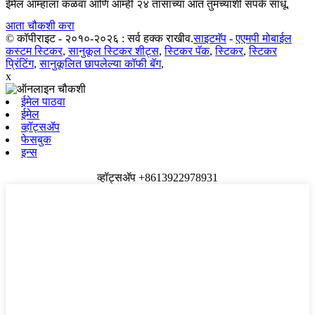
ईमेल आम्हाला कळवा आणि आम्ही २४ तासांच्या आत तुमच्याशी संपर्क साधू.
आता चौकशी करा
© कॉपीराइट - २०१०-२०२६ : सर्व हक्क राखीव.
साइटमॅप
-
एएमपी मोबाईल
कस्टम स्टिकर
,
सानुकूल स्टिकर शीट्स
,
स्टिकर पॅक
,
स्टिकर
,
स्टिकर
प्रिंटिंग
,
सानुकूलित छापलेल्या कॉफी बॅग
,
x
ईमेल पाठवा
ईमेल
व्हॉट्सॲप
फेसबुक
इन्स
व्हॉट्सॲप +8613922978931