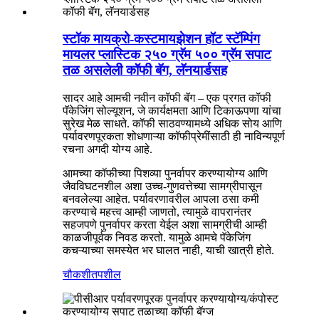
स्टॉक मायक्रो-कस्टमायझेशन हॉट स्टॅम्पिंग
मायलर प्लास्टिक २५० ग्रॅम ५०० ग्रॅम सपाट
तळ असलेली कॉफी बॅग, लॅनयार्डसह
सादर आहे आमची नवीन कॉफी बॅग – एक प्रगत कॉफी
पॅकेजिंग सोल्यूशन, जे कार्यक्षमता आणि टिकाऊपणा यांचा
सुरेख मेळ साधते. कॉफी साठवण्यामध्ये अधिक सोय आणि
पर्यावरणपूरकता शोधणाऱ्या कॉफीप्रेमींसाठी ही नाविन्यपूर्ण
रचना अगदी योग्य आहे.
आमच्या कॉफीच्या पिशव्या पुनर्वापर करण्यायोग्य आणि
जैवविघटनशील अशा उच्च-गुणवत्तेच्या सामग्रीपासून
बनवलेल्या आहेत. पर्यावरणावरील आपला ठसा कमी
करण्याचे महत्त्व आम्ही जाणतो, त्यामुळे वापरानंतर
सहजपणे पुनर्वापर करता येईल अशा सामग्रीची आम्ही
काळजीपूर्वक निवड करतो. यामुळे आमचे पॅकेजिंग
कचऱ्याच्या समस्येत भर घालत नाही, याची खात्री होते.
चौकशी
तपशील