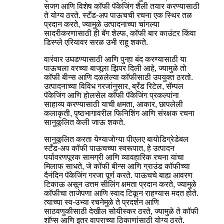
सजग आणि विशेष कॉफी पॅकेजिंग शैली तयार करण्यासाठी
ते योग्य ठरते. स्टँड-अप पाऊचची रचना एक स्थिर तळ
प्रदान करते, ज्यामुळे उत्पादनाच्या चांगल्या
सादरीकरणासाठी ही बॅग शेल्फ, कॉफी बार काउंटर किंवा
डिस्प्ले एरियावर सरळ उभी राहू शकते.
वारंवार उघडण्यासाठी आणि पुन्हा बंद करण्यासाठी या
पाऊचला वरच्या बाजूला झिपर दिली आहे, ज्यामुळे तो
कॉफी बीन्स आणि दळलेल्या कॉफीसाठी उपयुक्त ठरतो.
उत्पादनाच्या विविध गरजांनुसार, ब्रँड रिटेल, सॅम्पल
पॅकेजिंग आणि होलसेल कॉफी पॅकेजिंग प्रकल्पांना
साहाय्य करण्यासाठी याची क्षमता, आकार, छापलेली
कलाकृती, पृष्ठभागावरील फिनिशिंग आणि संरक्षक रचना
सानुकूलित केली जाऊ शकते.
सानुकूलित करता येण्याजोग्या पीएलए बायोडिग्रेडेबल
स्टँड-अप कॉफी पाऊचच्या स्वरूपात, हे उत्पादन
पर्यावरणपूरक सामग्री आणि व्यावहारिक रचना यांचा
मिलाफ साधते, जे कॉफी बीन्स आणि ग्राउंड कॉफीच्या
दैनंदिन पॅकेजिंग गरजा पूर्ण करते. पाऊचचे बाह्य आवरण
टिकाऊ असून उत्तम सीलिंग क्षमता प्रदान करते, ज्यामुळे
कॉफीचा ताजेपणा आणि स्वाद टिकून राहण्यास मदत होते.
त्याच्या स्व-उभ्या रचनेमुळे ते प्रदर्शन आणि
साठवणुकीसाठी देखील सोयीस्कर ठरते, ज्यामुळे ते कॉफी
शॉप्स आणि इतर वापराच्या ठिकाणांसाठी योग्य ठरते.