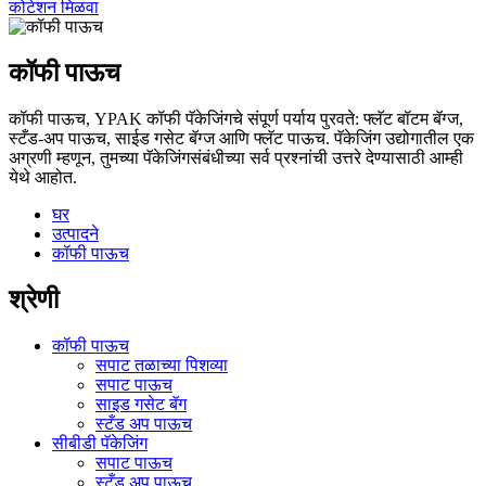
कोटेशन मिळवा
कॉफी पाऊच
कॉफी पाऊच, YPAK कॉफी पॅकेजिंगचे संपूर्ण पर्याय पुरवते: फ्लॅट बॉटम बॅग्ज,
स्टँड-अप पाऊच, साईड गसेट बॅग्ज आणि फ्लॅट पाऊच. पॅकेजिंग उद्योगातील एक
अग्रणी म्हणून, तुमच्या पॅकेजिंगसंबंधीच्या सर्व प्रश्नांची उत्तरे देण्यासाठी आम्ही
येथे आहोत.
घर
उत्पादने
कॉफी पाऊच
श्रेणी
कॉफी पाऊच
सपाट तळाच्या पिशव्या
सपाट पाऊच
साइड गसेट बॅग
स्टँड अप पाऊच
सीबीडी पॅकेजिंग
सपाट पाऊच
स्टँड अप पाऊच