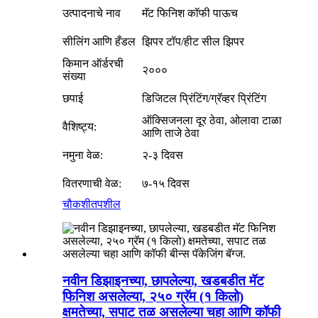
उत्पादनाचे नाव
मॅट फिनिश कॉफी पाऊच
सीलिंग आणि हँडल
झिपर टॉप/हीट सील झिपर
किमान ऑर्डरची
२०००
संख्या
छपाई
डिजिटल प्रिंटिंग/ग्रॅव्हर प्रिंटिंग
ऑक्सिजनला दूर ठेवा, ओलावा टाळा
वैशिष्ट्य:
आणि ताजे ठेवा
नमुना वेळ:
२-३ दिवस
वितरणाची वेळ:
७-१५ दिवस
चौकशी
तपशील
नवीन डिझाइनच्या, छापलेल्या, खडबडीत मॅट
फिनिश असलेल्या, २५० ग्रॅम (१ किलो)
क्षमतेच्या, सपाट तळ असलेल्या चहा आणि कॉफी