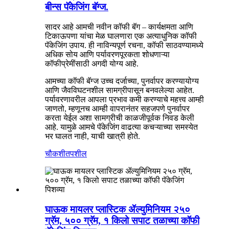
बीन्स पॅकेजिंग बॅग्ज.
सादर आहे आमची नवीन कॉफी बॅग – कार्यक्षमता आणि
टिकाऊपणा यांचा मेळ घालणारा एक अत्याधुनिक कॉफी
पॅकेजिंग उपाय. ही नाविन्यपूर्ण रचना, कॉफी साठवण्यामध्ये
अधिक सोय आणि पर्यावरणपूरकता शोधणाऱ्या
कॉफीप्रेमींसाठी अगदी योग्य आहे.
आमच्या कॉफी बॅग्ज उच्च दर्जाच्या, पुनर्वापर करण्यायोग्य
आणि जैवविघटनशील सामग्रीपासून बनवलेल्या आहेत.
पर्यावरणावरील आपला प्रभाव कमी करण्याचे महत्त्व आम्ही
जाणतो, म्हणूनच आम्ही वापरानंतर सहजपणे पुनर्वापर
करता येईल अशा सामग्रीची काळजीपूर्वक निवड केली
आहे. यामुळे आमचे पॅकेजिंग वाढत्या कचऱ्याच्या समस्येत
भर घालत नाही, याची खात्री होते.
चौकशी
तपशील
घाऊक मायलर प्लास्टिक ॲल्युमिनियम २५०
ग्रॅम, ५०० ग्रॅम, १ किलो सपाट तळाच्या कॉफी