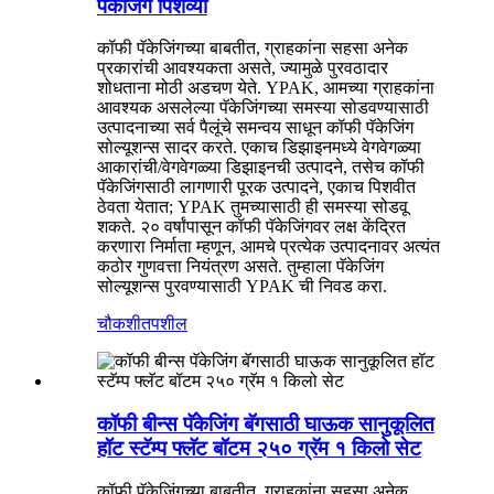
पॅकेजिंग पिशव्या
कॉफी पॅकेजिंगच्या बाबतीत, ग्राहकांना सहसा अनेक
प्रकारांची आवश्यकता असते, ज्यामुळे पुरवठादार
शोधताना मोठी अडचण येते. YPAK, आमच्या ग्राहकांना
आवश्यक असलेल्या पॅकेजिंगच्या समस्या सोडवण्यासाठी
उत्पादनाच्या सर्व पैलूंचे समन्वय साधून कॉफी पॅकेजिंग
सोल्यूशन्स सादर करते. एकाच डिझाइनमध्ये वेगवेगळ्या
आकारांची/वेगवेगळ्या डिझाइनची उत्पादने, तसेच कॉफी
पॅकेजिंगसाठी लागणारी पूरक उत्पादने, एकाच पिशवीत
ठेवता येतात; YPAK तुमच्यासाठी ही समस्या सोडवू
शकते. २० वर्षांपासून कॉफी पॅकेजिंगवर लक्ष केंद्रित
करणारा निर्माता म्हणून, आमचे प्रत्येक उत्पादनावर अत्यंत
कठोर गुणवत्ता नियंत्रण असते. तुम्हाला पॅकेजिंग
सोल्यूशन्स पुरवण्यासाठी YPAK ची निवड करा.
चौकशी
तपशील
कॉफी बीन्स पॅकेजिंग बॅगसाठी घाऊक सानुकूलित
हॉट स्टॅम्प फ्लॅट बॉटम २५० ग्रॅम १ किलो सेट
कॉफी पॅकेजिंगच्या बाबतीत, ग्राहकांना सहसा अनेक