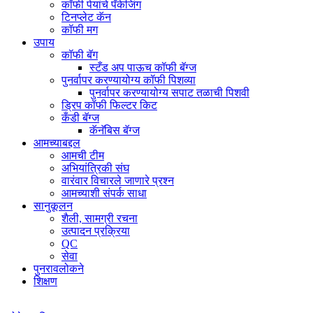
कॉफी पेयांचे पॅकेजिंग
टिनप्लेट कॅन
कॉफी मग
उपाय
कॉफी बॅग
स्टँड अप पाऊच कॉफी बॅग्ज
पुनर्वापर करण्यायोग्य कॉफी पिशव्या
पुनर्वापर करण्यायोग्य सपाट तळाची पिशवी
ड्रिप कॉफी फिल्टर किट
कँडी बॅग्ज
कॅनॅबिस बॅग्ज
आमच्याबद्दल
आमची टीम
अभियांत्रिकी संघ
वारंवार विचारले जाणारे प्रश्न
आमच्याशी संपर्क साधा
सानुकूलन
शैली, सामग्री रचना
उत्पादन प्रक्रिया
QC
सेवा
पुनरावलोकने
शिक्षण