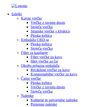
Izdelki
Kavne vrečke
Vrečke z ravnim dnom
Stoječa vrečka
Stranske vrečke s kljukico
Ploska torbica
Embalaža CBD-ja
Ploska torbica
Stoječa vrečka
Filter za kapljanje
Filter vrečke za kavo
filter vrečke za čaj
Okolju prijazna embalaža
Reciklirne vrečke za kavo
Kompostabilne vrečke za kavo
Čajne vrečke
Ploska torbica
Vrečke z ravnim dnom
Stoječa vrečka
Nalepke
Kulturne in ustvarjalne nalepke
Prenosne nalepke