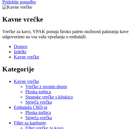
Pridobite ponudbo
Kavne vrečke
Vrečke za kavo, YPAK ponuja široko paleto možnosti pakiranja kave: v
odgovorimo na vsa vaša vprašanja o embalaži.
Domov
Izdelki
Kavne vrečke
Kategorije
Kavne vrečke
Vrečke z ravnim dnom
Ploska torbica
Stranske vrečke s kljukico
Stoječa vrečka
Embalaža CBD-ja
Ploska torbica
Stoječa vrečka
Filter za kapljanje
Filter vrečke za kavo