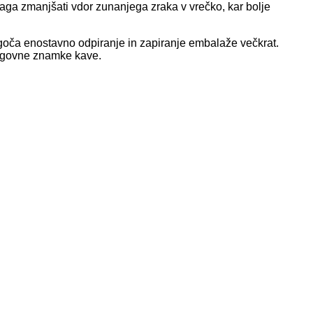
ga zmanjšati vdor zunanjega zraka v vrečko, kar bolje
goča enostavno odpiranje in zapiranje embalaže večkrat.
lagovne znamke kave.