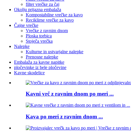
filter vrečke za čaj
Okolju prijazna embalaža
Kompostabilne vrečke za kavo
Reciklirne vrečke za kavo
Čajne vrečke
Vrečke z ravnim dnom
Ploska torbica
Stoječa vrečka
Nalepke
Kulturne in ustvarjalne nalepke
Prenosne nalepke
Embalaža za kavne napitke
pločevinke iz bele pločevine
Kavne skodelice
Kavni vrč z ravnim dnom po meri ...
Kava po meri z ravnim dnom ...