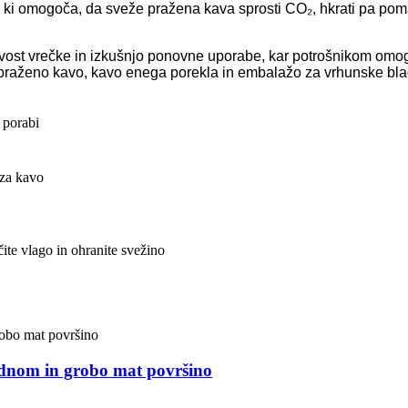
ki omogoča, da sveže pražena kava sprosti CO₂, hkrati pa poma
ivost vrečke in izkušnjo ponovne uporabe, kar potrošnikom omo
n, praženo kavo, kavo enega porekla in embalažo za vrhunske b
 porabi
 za kavo
ečite vlago in ohranite svežino
 dnom in grobo mat površino