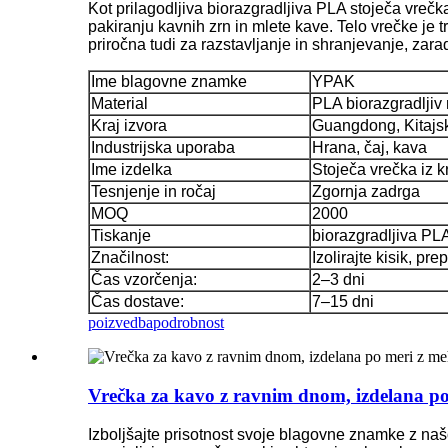
Kot prilagodljiva biorazgradljiva PLA stoječa vrečk
pakiranju kavnih zrn in mlete kave. Telo vrečke je 
priročna tudi za razstavljanje in shranjevanje, zar
Ime blagovne znamke
YPAK
Material
PLA biorazgradljiv 
Kraj izvora
Guangdong, Kitajs
Industrijska uporaba
Hrana, čaj, kava
Ime izdelka
Stoječa vrečka iz kr
Tesnjenje in ročaj
Zgornja zadrga
MOQ
2000
Tiskanje
biorazgradljiva PL
Značilnost:
Izolirajte kisik, pr
Čas vzorčenja:
2–3 dni
Čas dostave:
7–15 dni
poizvedba
podrobnost
Vrečka za kavo z ravnim dnom, izdelana po 
Izboljšajte prisotnost svoje blagovne znamke z na