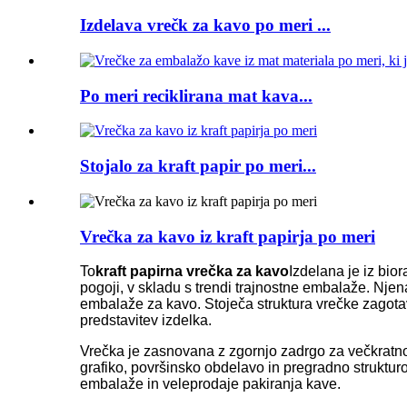
Izdelava vrečk za kavo po meri ...
Po meri reciklirana mat kava...
Stojalo za kraft papir po meri...
Vrečka za kavo iz kraft papirja po meri
To
kraft papirna vrečka za kavo
Izdelana je iz bio
pogoji, v skladu s trendi trajnostne embalaže. Nje
embalaže za kavo. Stoječa struktura vrečke zagotavl
predstavitev izdelka.
Vrečka je zasnovana z zgornjo zadrgo za večkratno 
grafiko, površinsko obdelavo in pregradno struktur
embalaže in veleprodaje pakiranja kave.