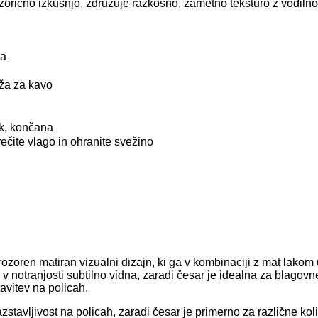
zorično izkušnjo, združuje razkošno, žametno teksturo z vodilno
ka
ža za kavo
ik, končana
prečite vlago in ohranite svežino
zoren matiran vizualni dizajn, ki ga v kombinaciji z mat lakom u
 notranjosti subtilno vidna, zaradi česar je idealna za blagovne 
avitev na policah.
stavljivost na policah, zaradi česar je primerno za različne koli