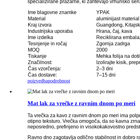
specializirane pražarne, ki zahtevajo vrhunsko sen
Ime blagovne znamke
YPAK
Material
aluminijast material
Kraj izvora
Guangdong, Kitajs
Industrijska uporaba
Hrana, čaj, kava
Ime izdelka
Reciklirana embala
Tesnjenje in ročaj
Zgornja zadrga
MOQ
2000
Tiskanje
Mehka folija na dot
Značilnost:
Izolirajte kisik, pre
Čas vzorčenja:
2–3 dni
Čas dostave:
7–15 dni
poizvedba
podrobnost
Mat lak za vrečke z ravnim dnom po meri
Ta vrečka za kavo z ravnim dnom po meri ima polpro
otipno teksturo. Vrečka omogoča, da so kavna zrna v
neposredno, prefinjeno in visokokakovostno predst
Ravno dno zagotavlja odlično stabilnost in dobro raz