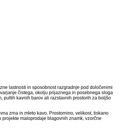
jazne lastnosti in sposobnost razgradnje pod določenimi
tvarjanje čistega, okolju prijaznega in posebnega sloga
 pultih kavnih barov ali razstavnih prostorih za boljšo
na zrna in mleto kavo. Prostornino, velikost, tiskano
ajo projekte maloprodaje blagovnih znamk, vzorčne