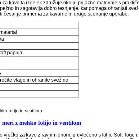
a za kavo ta izdelek združuje okolju prijazne materiale s prakt
trpežno in zagotavlja dobro tesnjenje, kar pomaga ohranjati svež
adi česar je primerna za kavarne in druge scenarije uporabe.
material
ka
aft papirja
A
eprečite vlago in ohranite svežino
meri z mehko folijo in ventilom
šo vrečko za kavo z ravnim dnom, prevlečeno s folijo Soft Touch