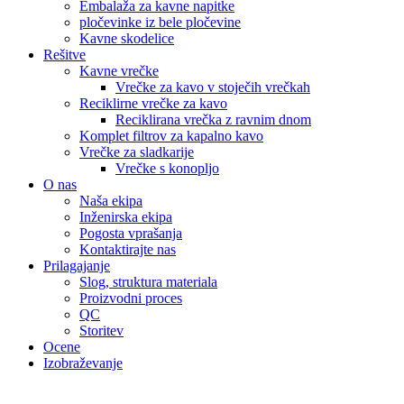
Embalaža za kavne napitke
pločevinke iz bele pločevine
Kavne skodelice
Rešitve
Kavne vrečke
Vrečke za kavo v stoječih vrečkah
Reciklirne vrečke za kavo
Reciklirana vrečka z ravnim dnom
Komplet filtrov za kapalno kavo
Vrečke za sladkarije
Vrečke s konopljo
O nas
Naša ekipa
Inženirska ekipa
Pogosta vprašanja
Kontaktirajte nas
Prilagajanje
Slog, struktura materiala
Proizvodni proces
QC
Storitev
Ocene
Izobraževanje