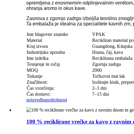
opremljena z enosmernim odplinjevalnim ventilom, 
ohranja aromo in okus kave.
Zasnova z zgornjo zadrgo izboljša tesnilno zmoglj
Ta embalaža je idealna za specialitete kavnih zr
Ime blagovne znamke
YPAK
Material
Recikliran material po
Kraj izvora
Guangdong, Kitajska
Industrijska uporaba
Hrana, čaj, kava
Ime izdelka
Reciklirana embalaža
Tesnjenje in ročaj
Zgornja zadrga
MOQ
2000
Tiskanje
Točkovni mat lak
Značilnost:
Izolirajte kisik, prepr
Čas vzorčenja:
2–3 dni
Čas dostave:
7–15 dni
poizvedba
podrobnost
100 % reciklirane vrečke za kavo z ravnim