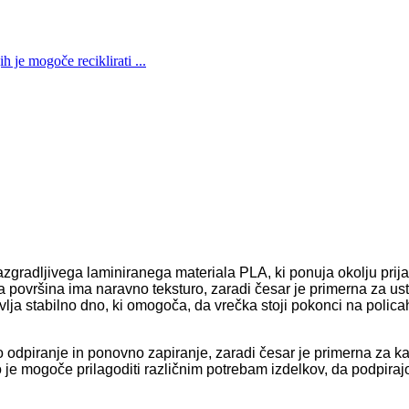
razgradljivega laminiranega materiala PLA, ki ponuja okolju pri
na površina ima naravno teksturo, zaradi česar je primerna za us
ja stabilno dno, ki omogoča, da vrečka stoji pokonci na policah,
odpiranje in ponovno zapiranje, zaradi česar je primerna za kav
o je mogoče prilagoditi različnim potrebam izdelkov, da podpir