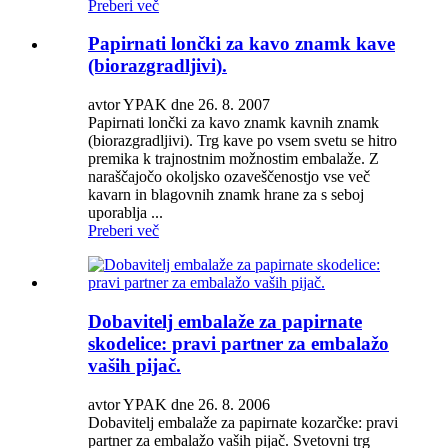
Preberi več
Papirnati lončki za kavo znamk kave
(biorazgradljivi).
avtor YPAK dne 26. 8. 2007
Papirnati lončki za kavo znamk kavnih znamk
(biorazgradljivi). Trg kave po vsem svetu se hitro
premika k trajnostnim možnostim embalaže. Z
naraščajočo okoljsko ozaveščenostjo vse več
kavarn in blagovnih znamk hrane za s seboj
uporablja ...
Preberi več
Dobavitelj embalaže za papirnate
skodelice: pravi partner za embalažo
vaših pijač.
avtor YPAK dne 26. 8. 2006
Dobavitelj embalaže za papirnate kozarčke: pravi
partner za embalažo vaših pijač. Svetovni trg