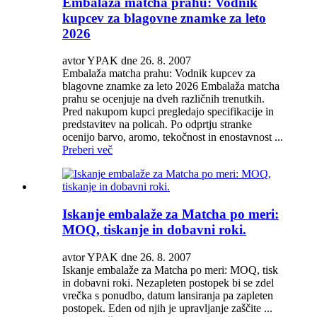
Embalaža matcha prahu: Vodnik
kupcev za blagovne znamke za leto
2026
avtor YPAK dne 26. 8. 2007
Embalaža matcha prahu: Vodnik kupcev za
blagovne znamke za leto 2026 Embalaža matcha
prahu se ocenjuje na dveh različnih trenutkih.
Pred nakupom kupci pregledajo specifikacije in
predstavitev na policah. Po odprtju stranke
ocenijo barvo, aromo, tekočnost in enostavnost ...
Preberi več
Iskanje embalaže za Matcha po meri:
MOQ, tiskanje in dobavni roki.
avtor YPAK dne 26. 8. 2007
Iskanje embalaže za Matcha po meri: MOQ, tisk
in dobavni roki. Nezapleten postopek bi se zdel
vrečka s ponudbo, datum lansiranja pa zapleten
postopek. Eden od njih je upravljanje zaščite ...