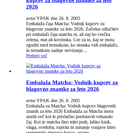
kupcev za blagovne znamke za leto
2026
avtor YPAK dne 26. 8. 2005
Embalaža čaja Matcha: Vodnik kupcev za
blagovne znamke za leto 2026. Začetna odločitev
pri embalaži čaja matcha ni, ali naj bo vrečka
zelena, mat ali kovinska. Gre za to, kaj se mora
zgoditi med trenutkom, ko stranka vidi embalažo,
in trenutkom zadnje serviranja ...
Preberi več
Embalaža Matcha: Vodnik kupcev za
blagovne znamke za leto 2026
avtor YPAK dne 26. 8. 2005
Embalaža za Matcha: Vodnik kupcev blagovnih
znamk za leto 2026 Embalaža za Matcha mora
storiti več kot le privlačno predstaviti vrhunski
čaj. Ker je matcha fino mlet prah, lahko kisik,
vlaga, svetloba, toplota in zunanje vonjave hitro
spremenijo njegovo barvo, aromo, ...