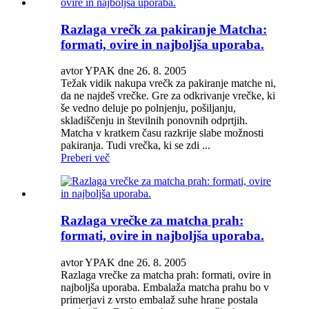
Razlaga vrečk za pakiranje Matcha:
formati, ovire in najboljša uporaba.
avtor YPAK dne 26. 8. 2005
Težak vidik nakupa vrečk za pakiranje matche ni,
da ne najdeš vrečke. Gre za odkrivanje vrečke, ki
še vedno deluje po polnjenju, pošiljanju,
skladiščenju in številnih ponovnih odprtjih.
Matcha v kratkem času razkrije slabe možnosti
pakiranja. Tudi vrečka, ki se zdi ...
Preberi več
Razlaga vrečke za matcha prah:
formati, ovire in najboljša uporaba.
avtor YPAK dne 26. 8. 2005
Razlaga vrečke za matcha prah: formati, ovire in
najboljša uporaba. Embalaža matcha prahu bo v
primerjavi z vrsto embalaž suhe hrane postala