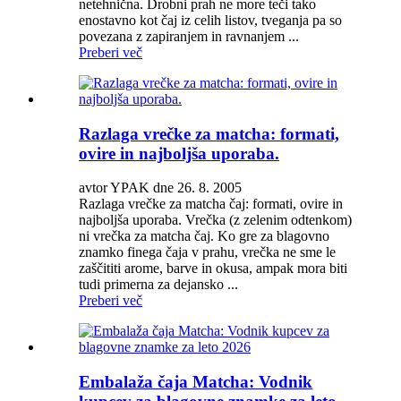
netehnična. Drobni prah ne more teči tako
enostavno kot čaj iz celih listov, tveganja pa so
povezana z zapiranjem in ravnanjem ...
Preberi več
Razlaga vrečke za matcha: formati,
ovire in najboljša uporaba.
avtor YPAK dne 26. 8. 2005
Razlaga vrečke za matcha čaj: formati, ovire in
najboljša uporaba. Vrečka (z zelenim odtenkom)
ni vrečka za matcha čaj. Ko gre za blagovno
znamko finega čaja v prahu, vrečka ne sme le
zaščititi arome, barve in okusa, ampak mora biti
tudi primerna za dejansko ...
Preberi več
Embalaža čaja Matcha: Vodnik