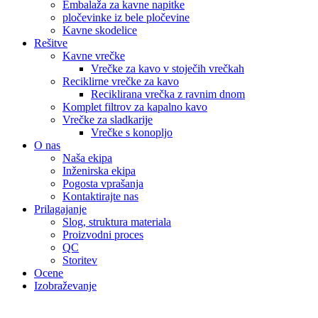
Embalaža za kavne napitke
pločevinke iz bele pločevine
Kavne skodelice
Rešitve
Kavne vrečke
Vrečke za kavo v stoječih vrečkah
Reciklirne vrečke za kavo
Reciklirana vrečka z ravnim dnom
Komplet filtrov za kapalno kavo
Vrečke za sladkarije
Vrečke s konopljo
O nas
Naša ekipa
Inženirska ekipa
Pogosta vprašanja
Kontaktirajte nas
Prilagajanje
Slog, struktura materiala
Proizvodni proces
QC
Storitev
Ocene
Izobraževanje