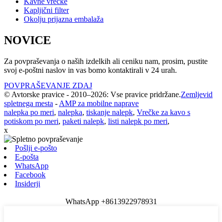
Kavne vrečke
Kapljični filter
Okolju prijazna embalaža
NOVICE
Za povpraševanja o naših izdelkih ali ceniku nam, prosim, pustite
svoj e-poštni naslov in vas bomo kontaktirali v 24 urah.
POVPRAŠEVANJE ZDAJ
© Avtorske pravice - 2010–2026: Vse pravice pridržane.
Zemljevid
spletnega mesta
-
AMP za mobilne naprave
nalepka po meri
,
nalepka
,
tiskanje nalepk
,
Vrečke za kavo s
potiskom po meri
,
paketi nalepk
,
listi nalepk po meri
,
x
Pošlji e-pošto
E-pošta
WhatsApp
Facebook
Insiderji
WhatsApp +8613922978931