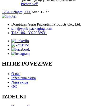
Preberi več
1
2
3
4
5
6
Naprej >
>>
Stran 1 / 37
Dongguan Yupu Packaging Products Co., Ltd.
sam@ypak-packaging.com
Tel.: +86-13922978931
HITRE POVEZAVE
O nas
Inženirska ekipa
Naša ekipa
QC
IZDELKI