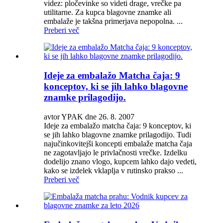
videz: pločevinke so videti drage, vrečke pa
utilitarne. Za kupca blagovne znamke ali
embalaže je takšna primerjava nepopolna. ...
Preberi več
Ideje za embalažo Matcha čaja: 9
konceptov, ki se jih lahko blagovne
znamke prilagodijo.
avtor YPAK dne 26. 8. 2007
Ideje za embalažo matcha čaja: 9 konceptov, ki
se jih lahko blagovne znamke prilagodijo. Tudi
najučinkovitejši koncepti embalaže matcha čaja
ne zagotavljajo le privlačnosti vrečke. Izdelku
dodelijo znano vlogo, kupcem lahko dajo vedeti,
kako se izdelek vklaplja v rutinsko prakso ...
Preberi več