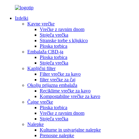
Izdelki
Kavne vrečke
Vrečke z ravnim dnom
Stoječa vrečka
Stranske torbe s kljukico
Ploska torbica
Embalaža CBD-ja
Ploska torbica
Stoječa vrečka
Kapljični filter
Filter vrečke za kavo
filter vrečke za čaj
Okolju prijazna embalaža
Reciklirne vrečke za kavo
Kompostabilne vrečke za kavo
Čajne vrečke
Ploska torbica
Vrečke z ravnim dnom
Stoječa vrečka
Nalepke
Kulturne in ustvarjalne nalepke
Prenosne nalepke