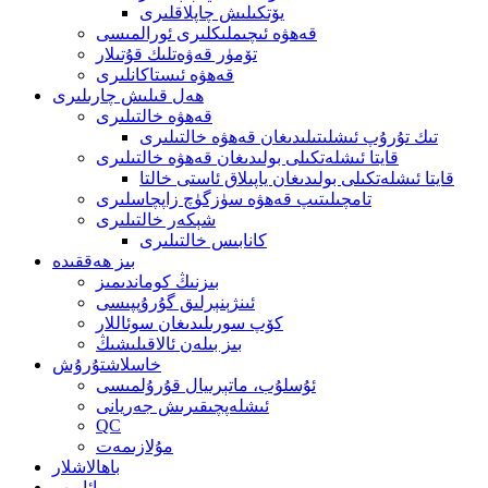
يۆتكىلىش چاپلاقلىرى
قەھۋە ئىچىملىكلىرى ئورالمىسى
تۆمۈر قەۋەتلىك قۇتىلار
قەھۋە ئىستاكانلىرى
ھەل قىلىش چارىلىرى
قەھۋە خالتىلىرى
تىك تۇرۇپ ئىشلىتىلىدىغان قەھۋە خالتىلىرى
قايتا ئىشلەتكىلى بولىدىغان قەھۋە خالتىلىرى
قايتا ئىشلەتكىلى بولىدىغان ياپىلاق ئاستى خالتا
تامچىلىتىپ قەھۋە سۈزگۈچ زاپچاسلىرى
شېكەر خالتىلىرى
كانابىس خالتىلىرى
بىز ھەققىدە
بىزنىڭ كوماندىمىز
ئىنژېنېرلىق گۇرۇپپىسى
كۆپ سورىلىدىغان سوئاللار
بىز بىلەن ئالاقىلىشىڭ
خاسلاشتۇرۇش
ئۇسلۇب، ماتېرىيال قۇرۇلمىسى
ئىشلەپچىقىرىش جەريانى
QC
مۇلازىمەت
باھالاشلار
مائارىپ