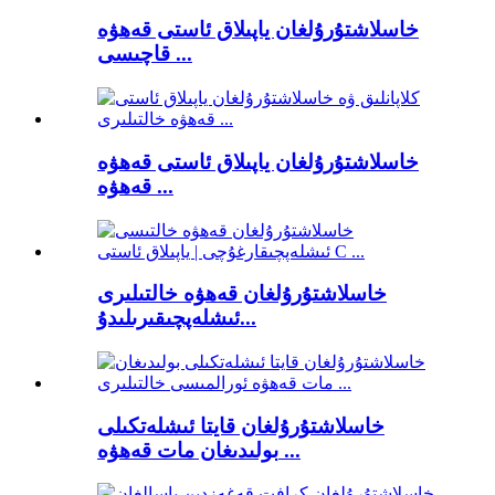
خاسلاشتۇرۇلغان ياپىلاق ئاستى قەھۋە
قاچىسى ...
خاسلاشتۇرۇلغان ياپىلاق ئاستى قەھۋە
قەھۋە ...
خاسلاشتۇرۇلغان قەھۋە خالتىلىرى
ئىشلەپچىقىرىلىدۇ...
خاسلاشتۇرۇلغان قايتا ئىشلەتكىلى
بولىدىغان مات قەھۋە ...