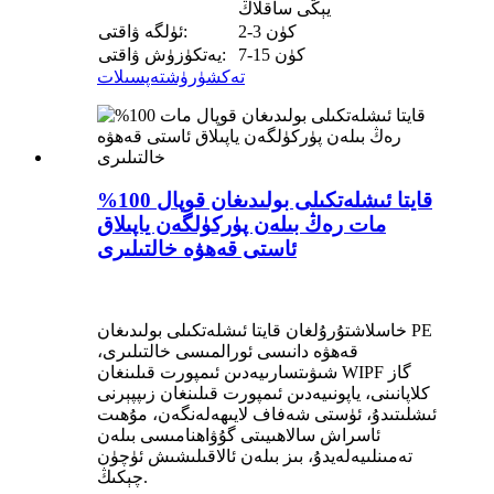
يېڭى ساقلاڭ
2-3 كۈن
ئۈلگە ۋاقتى:
7-15 كۈن
يەتكۈزۈش ۋاقتى:
تەكشۈرۈش
تەپسىلات
%100 قايتا ئىشلەتكىلى بولىدىغان قوپال
مات رەڭ بىلەن پۈركۈلگەن ياپىلاق
ئاستى قەھۋە خالتىلىرى
خاسلاشتۇرۇلغان قايتا ئىشلەتكىلى بولىدىغان PE
قەھۋە دانىسى ئورالمىسى خالتىلىرى،
شىۋىتسارىيەدىن ئىمپورت قىلىنغان WIPF گاز
كلاپانىنى، ياپونىيەدىن ئىمپورت قىلىنغان زىپپېرنى
ئىشلىتىدۇ، ئۈستى شەفاف لايىھەلەنگەن، مۇھىت
ئاسراش سالاھىيىتى گۇۋاھنامىسى بىلەن
تەمىنلىيەلەيدۇ، بىز بىلەن ئالاقىلىشىش ئۈچۈن
چېكىڭ.