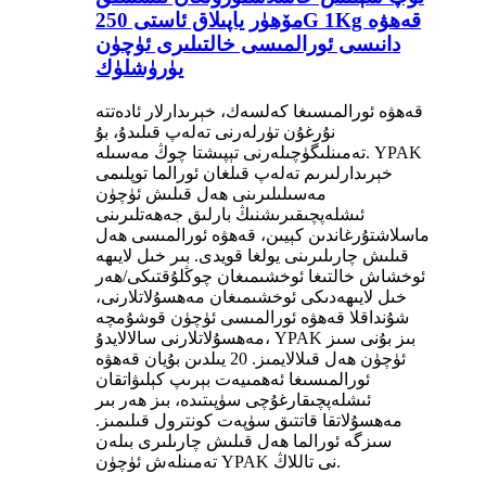
مۆھۈر ياپىلاق ئاستى 250G 1Kg قەھۋە
دانىسى ئورالمىسى خالتىلىرى ئۈچۈن
يۈرۈشلۈك
قەھۋە ئورالمىسىغا كەلسەك، خېرىدارلار ئادەتتە
نۇرغۇن تۈرلەرنى تەلەپ قىلىدۇ، بۇ
تەمىنلىگۈچىلەرنى تېپىشتا چوڭ مەسىلە. YPAK
خېرىدارلىرىم تەلەپ قىلغان ئورالما توپلىمى
مەسىلىلىرىنى ھەل قىلىش ئۈچۈن
ئىشلەپچىقىرىشنىڭ بارلىق جەھەتلىرىنى
ماسلاشتۇرغاندىن كېيىن، قەھۋە ئورالمىسى ھەل
قىلىش چارىلىرىنى يولغا قويدى. بىر خىل لايىھە
ئوخشاش خالتىغا ئوخشىمىغان چوڭلۇقتىكى/ھەر
خىل لايىھەدىكى ئوخشىمىغان مەھسۇلاتلارنى،
شۇنداقلا قەھۋە ئورالمىسى ئۈچۈن قوشۇمچە
مەھسۇلاتلارنى سالالايدۇ، YPAK بىز بۇنى سىز
ئۈچۈن ھەل قىلالايمىز. 20 يىلدىن بۇيان قەھۋە
ئورالمىسىغا ئەھمىيەت بېرىپ كېلىۋاتقان
ئىشلەپچىقارغۇچى سۈپىتىدە، بىز ھەر بىر
مەھسۇلاتقا قاتتىق سۈپەت كونترول قىلىمىز.
سىزگە ئورالما ھەل قىلىش چارىلىرى بىلەن
تەمىنلەش ئۈچۈن YPAK نى تاللاڭ.