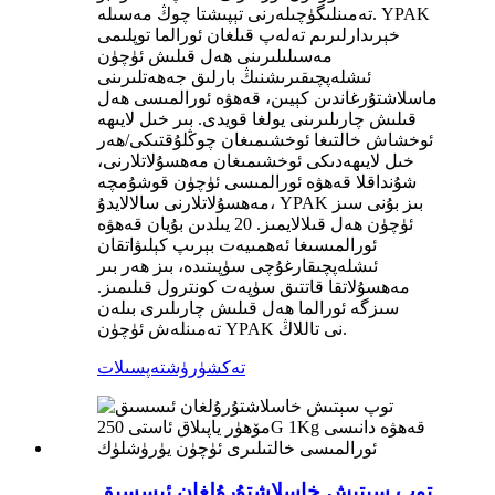
تەمىنلىگۈچىلەرنى تېپىشتا چوڭ مەسىلە. YPAK
خېرىدارلىرىم تەلەپ قىلغان ئورالما توپلىمى
مەسىلىلىرىنى ھەل قىلىش ئۈچۈن
ئىشلەپچىقىرىشنىڭ بارلىق جەھەتلىرىنى
ماسلاشتۇرغاندىن كېيىن، قەھۋە ئورالمىسى ھەل
قىلىش چارىلىرىنى يولغا قويدى. بىر خىل لايىھە
ئوخشاش خالتىغا ئوخشىمىغان چوڭلۇقتىكى/ھەر
خىل لايىھەدىكى ئوخشىمىغان مەھسۇلاتلارنى،
شۇنداقلا قەھۋە ئورالمىسى ئۈچۈن قوشۇمچە
مەھسۇلاتلارنى سالالايدۇ، YPAK بىز بۇنى سىز
ئۈچۈن ھەل قىلالايمىز. 20 يىلدىن بۇيان قەھۋە
ئورالمىسىغا ئەھمىيەت بېرىپ كېلىۋاتقان
ئىشلەپچىقارغۇچى سۈپىتىدە، بىز ھەر بىر
مەھسۇلاتقا قاتتىق سۈپەت كونترول قىلىمىز.
سىزگە ئورالما ھەل قىلىش چارىلىرى بىلەن
تەمىنلەش ئۈچۈن YPAK نى تاللاڭ.
تەكشۈرۈش
تەپسىلات
توپ سېتىش خاسلاشتۇرۇلغان ئىسسىق