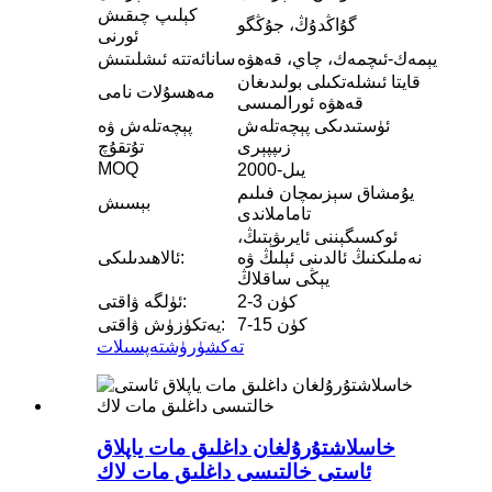
كېلىپ چىقىش
گۇاڭدۇڭ، جۇڭگو
ئورنى
يېمەك-ئىچمەك، چاي، قەھۋە
سانائەتتە ئىشلىتىش
قايتا ئىشلەتكىلى بولىدىغان
مەھسۇلات نامى
قەھۋە ئورالمىسى
ئۈستىدىكى پېچەتلەش
پېچەتلەش ۋە
زىپپېرى
تۇتقۇچ
MOQ
2000-يىل
يۇمشاق سېزىمچان فىلىم
بېسىش
تاماملاندى
ئوكسىگېننى ئايرىۋېتىڭ،
نەملىكنىڭ ئالدىنى ئېلىڭ ۋە
ئالاھىدىلىكى:
يېڭى ساقلاڭ
2-3 كۈن
ئۈلگە ۋاقتى:
7-15 كۈن
يەتكۈزۈش ۋاقتى:
تەكشۈرۈش
تەپسىلات
خاسلاشتۇرۇلغان داغلىق مات ياپلاق
ئاستى خالتىسى داغلىق مات لاك