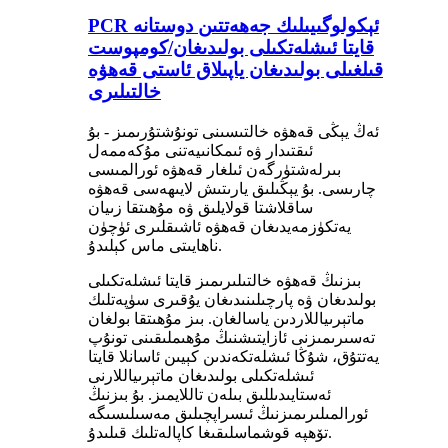
PCR ئېكولوگىيىلىك جەھەتتىن دوستانە
قايتا ئىشلەتكىلى بولىدىغان/كومپوست
قىلغىلى بولىدىغان ياپىلاق ئاستى قەھۋە
خالتىلىرى
ئەڭ يېڭى قەھۋە خالتىسىنى تونۇشتۇرىمىز - بۇ
ئىقتىدار ۋە ئىمكانىيەتنى مۇكەممەل
بىرلەشتۈرگەن ئىلغار قەھۋە ئورالمىسى
چارىسى. بۇ يېڭىلىق يارىتىش لايىھەسى قەھۋە
ساقلاشتا قولايلىق ۋە مۇھىتقا زىيان
يەتكۈزمەيدىغان قەھۋە ئاشىقلىرى ئۈچۈن
ناھايىتى ماس كېلىدۇ.
بىزنىڭ قەھۋە خالتىلىرىمىز قايتا ئىشلەتكىلى
بولىدىغان ۋە پارچىلىنىدىغان يۇقىرى سۈپەتلىك
ماتېرىياللاردىن ياسالغان. بىز مۇھىتقا بولغان
تەسىرىمىزنى ئازايتىشنىڭ مۇھىملىقىنى تونۇپ
يەتتۇق، شۇڭا ئىشلەتكەندىن كېيىن ئاسانلا قايتا
ئىشلەتكىلى بولىدىغان ماتېرىياللارنى
ئەستايىدىللىق بىلەن تاللايمىز. بۇ بىزنىڭ
ئورالمىلىرىمىزنىڭ ئىسراپچىلىق مەسىلىسىگە
تۆھپە قوشماسلىقىغا كاپالەتلىك قىلىدۇ.