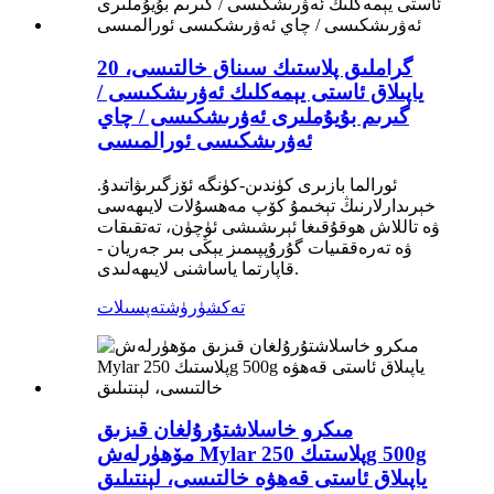
20 گراملىق پلاستىك سىناق خالتىسى،
ياپىلاق ئاستى يېمەكلىك ئەۋرىشكىسى /
گىرىم بۇيۇملىرى ئەۋرىشكىسى / چاي
ئەۋرىشكىسى ئورالمىسى
ئورالما بازىرى كۈندىن-كۈنگە ئۆزگىرىۋاتىدۇ.
خېرىدارلارنىڭ تېخىمۇ كۆپ مەھسۇلات لايىھەسى
ۋە تاللاش ھوقۇقىغا ئېرىشىشى ئۈچۈن، تەتقىقات
ۋە تەرەققىيات گۇرۇپپىمىز يېڭى بىر جەريان -
قاپارتما ياساشنى لايىھەلىدى.
تەكشۈرۈش
تەپسىلات
مىكرو خاسلاشتۇرۇلغان قىزىق
مۆھۈرلەش Mylar پلاستىك 250g 500g
ياپىلاق ئاستى قەھۋە خالتىسى، لېنتىلىق