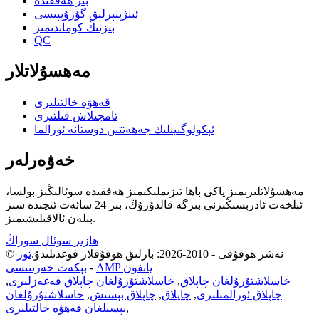
بىز ھەققىدە
ئىنژېنېرلىق گۇرۇپپىسى
بىزنىڭ كوماندىمىز
QC
مەھسۇلاتلار
قەھۋە خالتىلىرى
تامچىلاش فىلتىرى
ئېكولوگىيىلىك جەھەتتىن دوستانە ئورالما
خەۋەرلەر
مەھسۇلاتلىرىمىز ياكى باھا تىزىملىكىمىز ھەققىدە سوئالىڭىز بولسا،
ئېلخەت ئادرېسىڭىزنى بىزگە قالدۇرۇڭ، بىز 24 سائەت ئىچىدە سىز
بىلەن ئالاقىلىشىمىز.
ھازىر سوئال سوراڭ
© نەشر ھوقۇقى - 2010-2026: بارلىق ھوقۇقلار قوغدىلىدۇ.
تور
AMP يانفون
-
بېكەت خەرىتىسى
خاسلاشتۇرۇلغان چاپلاق
,
خاسلاشتۇرۇلغان چاپلاق قەغەزلىرى
,
چاپلاق ئورالمىلىرى
,
چاپلاق
,
چاپلاق بېسىش
,
خاسلاشتۇرۇلغان
,
بېسىلغان قەھۋە خالتىلىرى