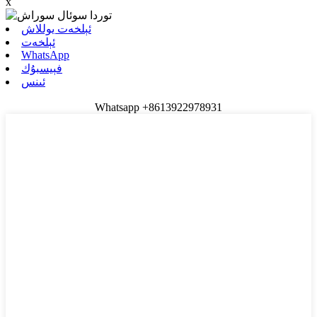
x
ئېلخەت يوللاش
ئېلخەت
WhatsApp
فېيسبۇك
ئىنس
Whatsapp +8613922978931