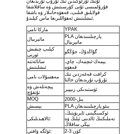
ئۇنىڭ ئۆزلۈكىدىن تىك تۇرۇپ تۇرىدىغان
قۇرۇلمىسى ئۇنى كۆرسىتىش ۋە ساقلاشقا
قولايلىق قىلىپ، قەھۋەخانىلار ۋە باشقا
ئىشلىتىش ئەھۋاللىرىغا ماس كېلىدۇ.
YPAK
ماركا نامى
PLA پارچىلىنىدىغان
ماتېرىيال
ماتېرىيال
كېلىپ چىقىش
گۇاڭدۇڭ، جۇڭگو
ئورنى
يېمەك-ئىچمەك، چاي،
سانائەتتە
قەھۋە
ئىشلىتىش
كرافت قەغەزدىن تىك
مەھسۇلات نامى
تۇرۇپ تۇرىدىغان خالتا
پېچەتلەش ۋە
ئۈستىدىكى زىپپېر
تۇتقۇچ
MOQ
2000-يىل
PLA بىئو پارچىلىنىدىغان
بېسىش
ئوكسىگېننى ئايرىۋېتىڭ،
نەملىكنىڭ ئالدىنى ئېلىڭ ۋە
ئالاھىدىلىكى:
يېڭى ساقلاڭ
2-3 كۈن
ئۈلگە ۋاقتى: