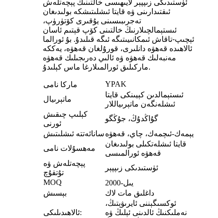
ئۈستىدىكى زىپپېر لايىھىسى خالتىنىڭ پېچەتلەش
ئىقتىدارىنى ۋە قايتا ئىشلىتىشكە بولىدىغان
تەجرىبىسىنى يۇقىرى كۆتۈرۈپ،
ئىستېمالچىلارنىڭ خالتىنى كۆپ قېتىم ئاسان
ئېچىپ-تاقاش ئىمكانىيىتىگە ئىگە قىلىدۇ. بۇ ئورالما
ئالاھىدە قەھۋە دانلىرى، قورۇلغان قەھۋە، يەككە
مەنبەلىك قەھۋە ۋە ئالىي دەرىجىلىك قەھۋە
ماركىلىق ئورالمىلارغا ماس كېلىدۇ.
YPAK
ماركا نامى
ئىستېمالدىن كېيىنكى قايتا
ماتېرىيال
ئىشلەنگەن ماتېرىياللار
كېلىپ چىقىش
گۇاڭدۇڭ، جۇڭگو
ئورنى
يېمەك-ئىچمەك، چاي، قەھۋە
سانائەتتە ئىشلىتىش
قايتا ئىشلەتكىلى بولىدىغان
مەھسۇلات نامى
قەھۋە ئورالمىسى
پېچەتلەش ۋە
ئۈستىدىكى زىپپېر
تۇتقۇچ
MOQ
2000-يىل
داغلىق مات لاك
بېسىش
ئوكسىگېننى ئايرىۋېتىڭ،
نەملىكنىڭ ئالدىنى ئېلىڭ ۋە
ئالاھىدىلىكى: