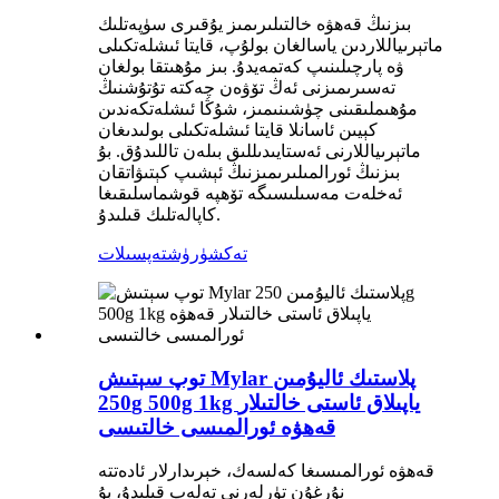
بىزنىڭ قەھۋە خالتىلىرىمىز يۇقىرى سۈپەتلىك
ماتېرىياللاردىن ياسالغان بولۇپ، قايتا ئىشلەتكىلى
ۋە پارچىلىنىپ كەتمەيدۇ. بىز مۇھىتقا بولغان
تەسىرىمىزنى ئەڭ تۆۋەن چەكتە تۇتۇشنىڭ
مۇھىملىقىنى چۈشىنىمىز، شۇڭا ئىشلەتكەندىن
كېيىن ئاسانلا قايتا ئىشلەتكىلى بولىدىغان
ماتېرىياللارنى ئەستايىدىللىق بىلەن تاللىدۇق. بۇ
بىزنىڭ ئورالمىلىرىمىزنىڭ ئېشىپ كېتىۋاتقان
ئەخلەت مەسىلىسىگە تۆھپە قوشماسلىقىغا
كاپالەتلىك قىلىدۇ.
تەكشۈرۈش
تەپسىلات
توپ سېتىش Mylar پلاستىك ئاليۇمىن
250g 500g 1kg ياپىلاق ئاستى خالتىلار
قەھۋە ئورالمىسى خالتىسى
قەھۋە ئورالمىسىغا كەلسەك، خېرىدارلار ئادەتتە
نۇرغۇن تۈرلەرنى تەلەپ قىلىدۇ، بۇ