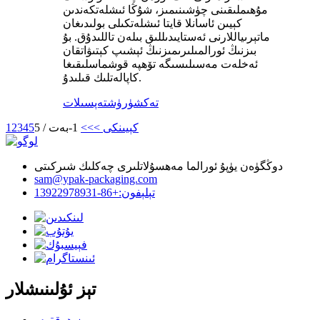
مۇھىملىقىنى چۈشىنىمىز، شۇڭا ئىشلەتكەندىن
كېيىن ئاسانلا قايتا ئىشلەتكىلى بولىدىغان
ماتېرىياللارنى ئەستايىدىللىق بىلەن تاللىدۇق. بۇ
بىزنىڭ ئورالمىلىرىمىزنىڭ ئېشىپ كېتىۋاتقان
ئەخلەت مەسىلىسىگە تۆھپە قوشماسلىقىغا
كاپالەتلىك قىلىدۇ.
تەكشۈرۈش
تەپسىلات
كېيىنكى >
>>
1-بەت / 5
5
4
3
2
1
دوڭگۈەن يۈپۇ ئورالما مەھسۇلاتلىرى چەكلىك شىركىتى
sam@ypak-packaging.com
تېلېفون:+86-13922978931
تېز ئۇلىنىشلار