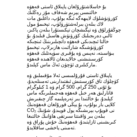
بۇ خاسلاشتۇرۇلغان ياپىلاق ئاستى قەھۋە
خالتىسى يېرىم شەفاف مۇز رەڭلىك
كۆرۈنۈشلۈك لايىھەگە ئىگە بولۇپ، داغلىق مات
لاك بىلەن بىرلەشتۈرۈلۈپ، تېخىمۇ مول
چوڭقۇرلۇق ۋە تېگىشچان تېكىستۇرا بىلەن پاكىز،
ئالىي دەرىجىلىك كۆرۈنۈش ھاسىل قىلىدۇ. بۇ
خالتا ئىچىدىكى قەھۋە دانچىلىرىنىڭ ئىنچىكە
كۆرۈنۈشىگە شارائىت ھازىرلاپ، تېخىمۇ
بىۋاسىتە، نەپىس ۋە يۇقىرى سۈپەتلىك قەھۋە
كۆرسىتىشنى خالايدىغان ئالاھىدە قەھۋە
ماركىلىرى ئۈچۈن ئەڭ ماس كېلىدۇ.
ياپىلاق ئاستى قۇرۇلمىسى ئەلا مۇقىملىق ۋە
كۈچلۈك تاق كۆرسىتىش ئىقتىدارىنى تەمىنلەيدۇ،
بۇ ئۇنى 250 گرام، 500 گرام ۋە 1 كىلوگرام
قاتارلىق ھەر خىل قەھۋە ھەجىملىرىگە ماس
كېلىدۇ. بۇ خالتىدا بىر تەرەپلىمە گاز چىقىرىش
كلاپى بار بولۇپ، بۇ يېڭى قورۇلغان قەھۋەنىڭ
CO₂ نى قويۇپ بېرىشىگە يول قويىدۇ، شۇنىڭ
بىلەن بىر ۋاقىتتا سىرتقى ھاۋانىڭ خالتىغا
كىرىشىنى ئازايتىدۇ، قەھۋەنىڭ خۇش پۇراق ۋە
تەمىنى ياخشى ساقلايدۇ.