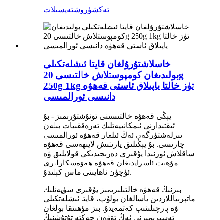
تەكشۈرۈش
تەپسىلات
خاسلاشتۇرۇلغان قايتا ئىشلەتكىلى
بولىدىغان كومپوستلاش خالتىسى 20g
250g 1kg تۈز خالتا ياپىلاق ئاستى قەھۋە
دانىسى ئورالمىسى
يېڭى قەھۋە خالتىسىنى تونۇشتۇرىمىز - بۇ
ئىقتىدارنى ئىمكانىيەتلىك تەرەققىيات بىلەن
بىرلەشتۈرگەن ئەڭ ئىلغار قەھۋە ئورالمىسى
چارىسى. بۇ يېڭىلىق يارىتىش لايىھەسى قەھۋە
ساقلاش ئورنىدا يۇقىرى دەرىجىدىكى قولايلىق ۋە
مۇھىت ئاسرايدىغان قەھۋە ھەۋەسكارلىرى
ئۈچۈن ناھايىتى ماس كېلىدۇ.
بىزنىڭ قەھۋە خالتىلىرىمىز يۇقىرى سۈپەتلىك
ماتېرىياللاردىن ياسالغان بولۇپ، قايتا ئىشلەتكىلى
ۋە پارچىلىنىپ كەتمەيدۇ. بىز مۇھىتقا بولغان
تەسىرىمىزنى ئەڭ تۆۋەن چەكتە تۇتۇشنىڭ