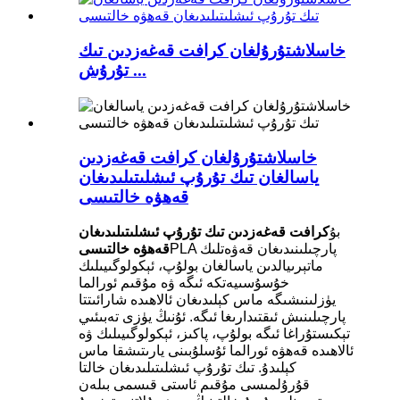
خاسلاشتۇرۇلغان كرافت قەغەزدىن تىك
تۇرۇش ...
خاسلاشتۇرۇلغان كرافت قەغەزدىن
ياسالغان تىك تۇرۇپ ئىشلىتىلىدىغان
قەھۋە خالتىسى
بۇ
كرافت قەغەزدىن تىك تۇرۇپ ئىشلىتىلىدىغان
PLA پارچىلىنىدىغان قەۋەتلىك
قەھۋە خالتىسى
ماتېرىيالدىن ياسالغان بولۇپ، ئېكولوگىيىلىك
خۇسۇسىيەتكە ئىگە ۋە مۇقىم ئورالما
يۈزلىنىشىگە ماس كېلىدىغان ئالاھىدە شارائىتتا
پارچىلىنىش ئىقتىدارىغا ئىگە. ئۇنىڭ يۈزى تەبىئىي
تېكىستۇراغا ئىگە بولۇپ، پاكىز، ئېكولوگىيىلىك ۋە
ئالاھىدە قەھۋە ئورالما ئۇسلۇبىنى يارىتىشقا ماس
كېلىدۇ. تىك تۇرۇپ ئىشلىتىلىدىغان خالتا
قۇرۇلمىسى مۇقىم ئاستى قىسمى بىلەن