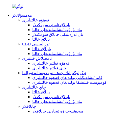
مەھسۇلاتلار
قەھۋە خالتىلىرى
ياپىلاق ئاستى سومكىلار
تىك تۇرۇپ ئىشلىتىلىدىغان خالتا
يان تەرەپتىكى چاپلاق سومكىلار
ياپلاق خالتا
CBD ئورالمىسى
ياپىلاق خالتا
تىك تۇرۇپ ئىشلىتىلىدىغان خالتا
تامچىلاش فىلتىرى
قەھۋە فىلتىر خالتىلىرى
چاي فىلتىر خالتىلىرى
ئېكولوگىيىلىك جەھەتتىن دوستانە ئورالما
قايتا ئىشلەتكىلى بولىدىغان قەھۋە خالتىلىرى
كومپوست قىلىشقا بولىدىغان قەھۋە خالتىلىرى
چاي خالتىلىرى
ياپلاق خالتا
ياپىلاق ئاستى سومكىلار
تىك تۇرۇپ ئىشلىتىلىدىغان خالتا
چاپلاقلار
مەدەنىيەت ۋە ئىجادىي چاپلاقلار