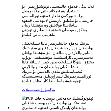
ئەڭ يېڭى قەھۋە خالتىسىنى تونۇشتۇرىمىز - بۇ
ئىقتىدار ۋە ئىمكانىيەتنى مۇكەممەل
بىرلەشتۈرگەن ئىلغار قەھۋە ئورالمىسى
چارىسى. بۇ يېڭىلىق يارىتىش لايىھەسى قەھۋە
ساقلاشتا قولايلىق ۋە مۇھىتقا زىيان
يەتكۈزمەيدىغان قەھۋە ئاشىقلىرى ئۈچۈن
ناھايىتى ماس كېلىدۇ.
بىزنىڭ قەھۋە خالتىلىرىمىز قايتا ئىشلەتكىلى
بولىدىغان ۋە پارچىلىنىدىغان يۇقىرى سۈپەتلىك
ماتېرىياللاردىن ياسالغان. بىز مۇھىتقا بولغان
تەسىرىمىزنى ئازايتىشنىڭ مۇھىملىقىنى تونۇپ
يەتتۇق، شۇڭا ئىشلەتكەندىن كېيىن ئاسانلا قايتا
ئىشلەتكىلى بولىدىغان ماتېرىياللارنى
ئەستايىدىللىق بىلەن تاللايمىز. بۇ بىزنىڭ
ئورالمىلىرىمىزنىڭ ئىسراپچىلىق مەسىلىسىگە
تۆھپە قوشماسلىقىغا كاپالەتلىك قىلىدۇ.
تەكشۈرۈش
تەپسىلات