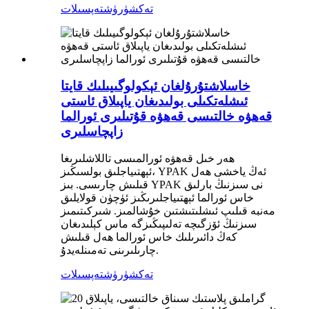
تەكشۈرۈش
تەپسىلات
خاسلاشتۇرۇلغان ئېكولوگىيىلىك قايتا
ئىشلەتكىلى بولىدىغان ياپىلاق ئاستى
قەھۋە خالتىسى قەھۋە قۇتىلىرى ئورالما
زاپچاسلىرى
ھەر خىل قەھۋە ئورالمىسى تاللاشلىرىغا
ئېھتىياجلىق بولسىڭىز، YPAK ئەڭ ياخشى ھەل
قىلىش چارىسى. بىز YPAK نى سىزنىڭ بارلىق
خاس ئورالما ئېھتىياجلىرىڭىز ئۈچۈن قولايلىق
مەنبە قىلىپ ئىشلىتىشتىن خۇشالمىز. شىركىتىمىز
سىزنىڭ ئۆزگىچە تەلىپىڭىزگە ماس كېلىدىغان
كەڭ دائىرىلىك خاس ئورالما ھەل قىلىش
چارىلىرىنى تەمىنلەيدۇ.
تەكشۈرۈش
تەپسىلات