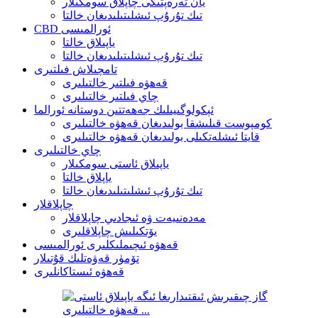
يان تەرەپتىكى چاپلاق سومكىلار
تىك تۇرۇپ ئىشلىتىلىدىغان خالتا
CBD ئورالمىسى
ياپىلاق خالتا
تىك تۇرۇپ ئىشلىتىلىدىغان خالتا
تامچىلاش فىلتىرى
قەھۋە فىلتىر خالتىلىرى
چاي فىلتىر خالتىلىرى
ئېكولوگىيىلىك جەھەتتىن دوستانە ئورالما
كومپوست قىلىشقا بولىدىغان قەھۋە خالتىلىرى
قايتا ئىشلەتكىلى بولىدىغان قەھۋە خالتىلىرى
چاي خالتىلىرى
ياپىلاق ئاستى سومكىلار
ياپلاق خالتا
تىك تۇرۇپ ئىشلىتىلىدىغان خالتا
چاپلاقلار
مەدەنىيەت ۋە ئىجادىي چاپلاقلار
يۆتكىلىش چاپلاقلىرى
قەھۋە ئىچىملىكلىرى ئورالمىسى
تۆمۈر قەۋەتلىك قۇتىلار
قەھۋە ئىستاكانلىرى