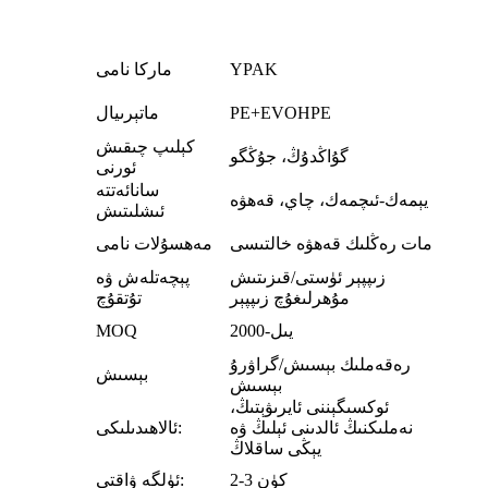
YPAK
ماركا نامى
PE+EVOHPE
ماتېرىيال
كېلىپ چىقىش
گۇاڭدۇڭ، جۇڭگو
ئورنى
سانائەتتە
يېمەك-ئىچمەك، چاي، قەھۋە
ئىشلىتىش
مات رەڭلىك قەھۋە خالتىسى
مەھسۇلات نامى
زىپپېر ئۈستى/قىزىتىش
پېچەتلەش ۋە
مۇھرلىغۇچ زىپپېر
تۇتقۇچ
2000-يىل
MOQ
رەقەملىك بېسىش/گراۋرۇ
بېسىش
بېسىش
ئوكسىگېننى ئايرىۋېتىڭ،
نەملىكنىڭ ئالدىنى ئېلىڭ ۋە
ئالاھىدىلىكى:
يېڭى ساقلاڭ
2-3 كۈن
ئۈلگە ۋاقتى: