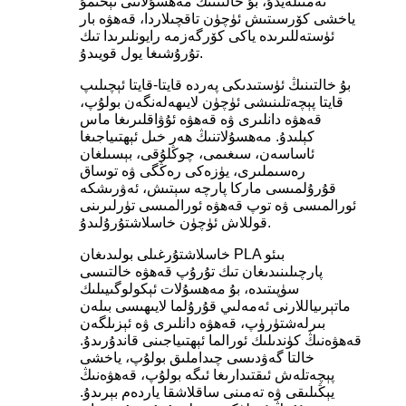
تەمىنلەيدۇ، بۇ خالتىنىڭ مەھسۇلاتنى تېخىمۇ
ياخشى كۆرسىتىش ئۈچۈن تاقچىلاردا، قەھۋە بار
ئۈستەللىرىدە ياكى كۆرگەزمە رايونلىرىدا تىك
تۇرۇشىغا يول قويىدۇ.
بۇ خالتىنىڭ ئۈستىدىكى پەردە قايتا-قايتا ئېچىلىپ
قايتا پېچەتلىنىشى ئۈچۈن لايىھەلەنگەن بولۇپ،
قەھۋە دانلىرى ۋە قەھۋە ئۇۋاقلىرىغا ماس
كېلىدۇ. مەھسۇلاتنىڭ ھەر خىل ئېھتىياجىغا
ئاساسەن، سىغىمى، چوڭلۇقى، بېسىلغان
رەسىملىرى، يۈزەكى رەڭگى ۋە توساق
قۇرۇلمىسى ماركا پارچە سېتىش، ئەۋرىشكە
ئورالمىسى ۋە توپ قەھۋە ئورالمىسى تۈرلىرىنى
قوللاش ئۈچۈن خاسلاشتۇرۇلىدۇ.
خاسلاشتۇرغىلى بولىدىغان PLA بىئو
پارچىلىنىدىغان تىك تۇرۇپ قەھۋە خالتىسى
سۈپىتىدە، بۇ مەھسۇلات ئېكولوگىيىلىك
ماتېرىياللارنى ئەمەلىي قۇرۇلما لايىھىسى بىلەن
بىرلەشتۈرۈپ، قەھۋە دانلىرى ۋە ئېزىلگەن
قەھۋەنىڭ كۈندىلىك ئورالما ئېھتىياجىنى قاندۇرىدۇ.
خالتا گەۋدىسى چىداملىق بولۇپ، ياخشى
پېچەتلەش ئىقتىدارىغا ئىگە بولۇپ، قەھۋەنىڭ
يېڭىلىقى ۋە تەمىنى ساقلاشقا ياردەم بېرىدۇ.