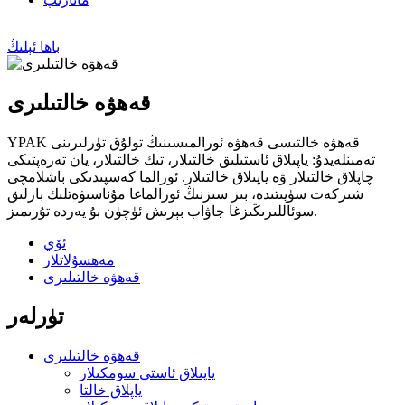
باھا ئېلىڭ
قەھۋە خالتىلىرى
YPAK قەھۋە خالتىسى قەھۋە ئورالمىسىنىڭ تولۇق تۈرلىرىنى
تەمىنلەيدۇ: ياپىلاق ئاستىلىق خالتىلار، تىك خالتىلار، يان تەرەپتىكى
چاپلاق خالتىلار ۋە ياپىلاق خالتىلار. ئورالما كەسپىدىكى باشلامچى
شىركەت سۈپىتىدە، بىز سىزنىڭ ئورالماغا مۇناسىۋەتلىك بارلىق
سوئاللىرىڭىزغا جاۋاب بېرىش ئۈچۈن بۇ يەردە تۇرىمىز.
ئۆي
مەھسۇلاتلار
قەھۋە خالتىلىرى
تۈرلەر
قەھۋە خالتىلىرى
ياپىلاق ئاستى سومكىلار
ياپلاق خالتا