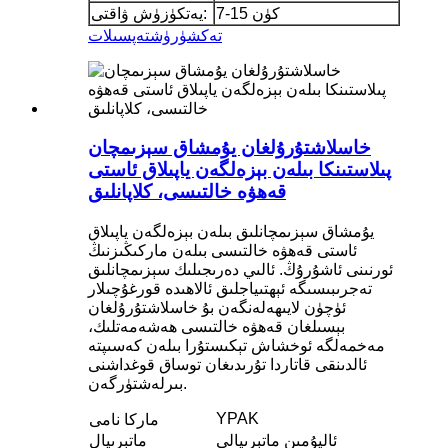
7-15 كۈن
يەتكۈزۈش ۋاقتى:
تەكشۈرۈش
تەپسىلات
خاسلاشتۇرۇلغان يۇمشاق سېزىمچان
پىلاستىنكا بىلەن بېزەلگەن ياپىلاق ئاستى
قەھۋە خالتىسى، كلاپانلىق
يۇمشاق سېزىمچانلىق بىلەن بېزەلگەن ياپىلاق
ئاستى قەھۋە خالتىسى بىلەن ماركىڭىزنىڭ
ئورنىنى ئاشۇرۇڭ. ئالىي دەرىجىلىك سېزىمچانلىق
تەجرىبىسىگە ئېھتىياجلىق ئالاھىدە قورغۇچىلار
ئۈچۈن لايىھەلەنگەن بۇ خاسلاشتۇرۇلغان
بېسىلغان قەھۋە خالتىسى ھەشەمەتلىك،
مەخمەلگە ئوخشاش تېكىستۇرا بىلەن كەسىپتە
ئالدىنقى قاتاردا تۇرىدىغان توساق قوغداشنى
بىرلەشتۈرگەن.
YPAK
ماركا نامى
ئاليۇمىن ماتېرىيالى
ماتېرىيال