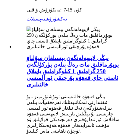
7-15 كۈن
يەتكۈزۈش ۋاقتى:
تەكشۈرۈش
تەپسىلات
يېڭى لايىھەلەنگەن بېسىلغان سۇلياۋ
يوپۇرماقلىق مات رەڭ بىلەن پۈركۈلگەن
250 گراملىق 1 كىلوگراملىق ياپىلاق
ئاستى چاي قەھۋە پۇرچىقى ئورالمىسى
خالتىلىرى
يېڭى قەھۋە خالتىسىنى تونۇشتۇرىمىز - بۇ
ئىقتىدارنى ئىمكانىيەتلىك تەرەققىيات بىلەن
بىرلەشتۈرگەن ئەڭ ئىلغار قەھۋە ئورالمىسى
چارىسى. بۇ يېڭىلىق يارىتىش لايىھەسى قەھۋە
ساقلاش ئورنىدا يۇقىرى دەرىجىدىكى قولايلىق ۋە
مۇھىت ئاسرايدىغان قەھۋە ھەۋەسكارلىرى
ئۈچۈن ناھايىتى ماس كېلىدۇ.