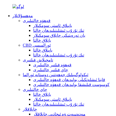
مەھسۇلاتلار
قەھۋە خالتىلىرى
ياپىلاق ئاستى سومكىلار
تىك تۇرۇپ ئىشلىتىلىدىغان خالتا
يان تەرەپتىكى چاپلاق سومكىلار
ياپلاق خالتا
CBD ئورالمىسى
ياپىلاق خالتا
تىك تۇرۇپ ئىشلىتىلىدىغان خالتا
تامچىلاش فىلتىرى
قەھۋە فىلتىر خالتىلىرى
چاي فىلتىر خالتىلىرى
ئېكولوگىيىلىك جەھەتتىن دوستانە ئورالما
قايتا ئىشلەتكىلى بولىدىغان قەھۋە خالتىلىرى
كومپوست قىلىشقا بولىدىغان قەھۋە خالتىلىرى
چاي خالتىلىرى
ياپلاق خالتا
ياپىلاق ئاستى سومكىلار
تىك تۇرۇپ ئىشلىتىلىدىغان خالتا
چاپلاقلار
مەدەنىيەت ۋە ئىجادىي چاپلاقلار