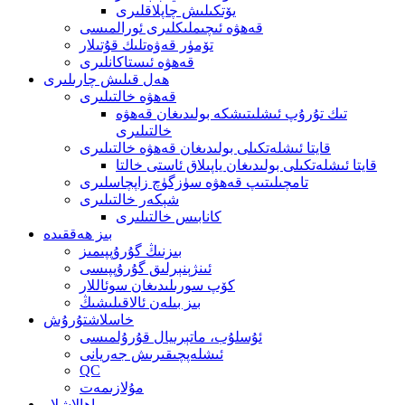
يۆتكىلىش چاپلاقلىرى
قەھۋە ئىچىملىكلىرى ئورالمىسى
تۆمۈر قەۋەتلىك قۇتىلار
قەھۋە ئىستاكانلىرى
ھەل قىلىش چارىلىرى
قەھۋە خالتىلىرى
تىك تۇرۇپ ئىشلىتىشكە بولىدىغان قەھۋە
خالتىلىرى
قايتا ئىشلەتكىلى بولىدىغان قەھۋە خالتىلىرى
قايتا ئىشلەتكىلى بولىدىغان ياپىلاق ئاستى خالتا
تامچىلىتىپ قەھۋە سۈزگۈچ زاپچاسلىرى
شېكەر خالتىلىرى
كانابىس خالتىلىرى
بىز ھەققىدە
بىزنىڭ گۇرۇپپىمىز
ئىنژېنېرلىق گۇرۇپپىسى
كۆپ سورىلىدىغان سوئاللار
بىز بىلەن ئالاقىلىشىڭ
خاسلاشتۇرۇش
ئۇسلۇب، ماتېرىيال قۇرۇلمىسى
ئىشلەپچىقىرىش جەريانى
QC
مۇلازىمەت
باھالاشلار