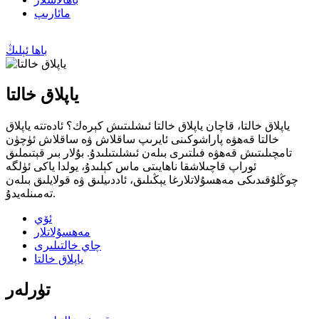
مائارىپ
باھا ئېلىڭ
ياپلاق خالتا
ياپلاق خالتا، قاچان ياپلاق خالتا ئىشلىتىش كېرەك؟ ئادەتتە ياپلاق
خالتا قەھۋە پاراشوكىنى ئايرىپ ساقلاش ۋە ساقلاش ئۈچۈن
تامچىلىتىش قەھۋە فىلتىرى بىلەن ئىشلىتىلىدۇ. بۇلار بىر قېتىملىق
ئوراپ قاچىلاشقا ناھايىتى ماس كېلىدۇ، يولدا ياكى ئۈلگە
چوڭلۇقىدىكى مەھسۇلاتلارغا يېڭىلىق، ئاددىيلىق ۋە قولايلىق بىلەن
تەمىنلەيدۇ.
ئۆي
مەھسۇلاتلار
چاي خالتىلىرى
ياپلاق خالتا
تۈرلەر