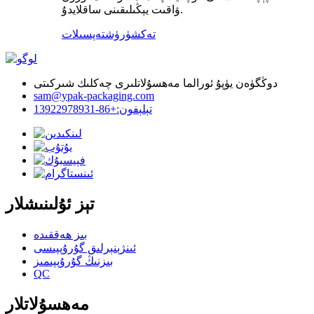
ۋاقىت يېڭىلىقىنى ساقلايدۇ.
تەكشۈرۈش
تەپسىلات
دوڭگۈەن يۈپۇ ئورالما مەھسۇلاتلىرى چەكلىك شىركىتى
sam@ypak-packaging.com
تېلېفون:+86-13922978931
تېز ئۇلىنىشلار
بىز ھەققىدە
ئىنژېنېرلىق گۇرۇپپىسى
بىزنىڭ گۇرۇپپىمىز
QC
مەھسۇلاتلار