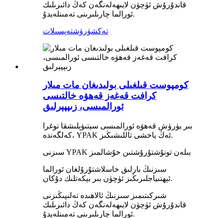
قاندۇرۇش ئۈچۈن لايىھەلەنگەن كەڭ دائىرىلىك
ئورالما چارىلىرىنى تەمىنلەيدۇ.
تەكشۈرۈش
تەپسىلات
كومپوست قىلغىلى بولىدىغان مات مىلار
كرافت قەغەز قەھۋە خالتىسى
ئورالمىسى، زىپپېرلىق
بىر يۈرۈش قەھۋە ئورالمىسى سېتىۋېلىشقا توغرا
كەلگەندە، YPAK ئەڭ ياخشى تاللىشىڭىز.
سىزنى YPAK بىلەن تونۇشتۇرۇشتىن خۇشالمىز
سىزنىڭ بارلىق خاسلاشتۇرۇلغان ئورالما
ئېھتىياجلىرىڭىز ئۈچۈن بىر بېكەتلىك دۇكان.
شىركىتىمىز سىزنىڭ ئالاھىدە تەلىپىڭىزنى
قاندۇرۇش ئۈچۈن لايىھەلەنگەن كەڭ دائىرىلىك
ئورالما چارىلىرىنى تەمىنلەيدۇ.