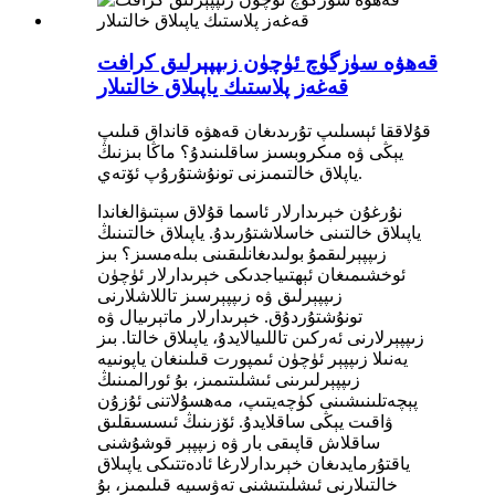
قەھۋە سۈزگۈچ ئۈچۈن زىپپېرلىق كرافت
قەغەز پلاستىك ياپىلاق خالتىلار
قۇلاققا ئېسىلىپ تۇرىدىغان قەھۋە قانداق قىلىپ
يېڭى ۋە مىكروبسىز ساقلىنىدۇ؟ ماڭا بىزنىڭ
ياپلاق خالتىمىزنى تونۇشتۇرۇپ ئۆتەي.
نۇرغۇن خېرىدارلار ئاسما قۇلاق سېتىۋالغاندا
ياپىلاق خالتىنى خاسلاشتۇرىدۇ. ياپىلاق خالتىنىڭ
زىپپېرلىقمۇ بولىدىغانلىقىنى بىلەمسىز؟ بىز
ئوخشىمىغان ئېھتىياجدىكى خېرىدارلار ئۈچۈن
زىپپېرلىق ۋە زىپپېرسىز تاللاشلارنى
تونۇشتۇردۇق. خېرىدارلار ماتېرىيال ۋە
زىپپېرلارنى ئەركىن تاللىيالايدۇ، ياپىلاق خالتا. بىز
يەنىلا زىپپېر ئۈچۈن ئىمپورت قىلىنغان ياپونىيە
زىپپېرلىرىنى ئىشلىتىمىز، بۇ ئورالمىنىڭ
پېچەتلىنىشىنى كۈچەيتىپ، مەھسۇلاتنى ئۇزۇن
ۋاقىت يېڭى ساقلايدۇ. ئۆزىنىڭ ئىسسىقلىق
ساقلاش قاپىقى بار ۋە زىپپېر قوشۇشنى
ياقتۇرمايدىغان خېرىدارلارغا ئادەتتىكى ياپىلاق
خالتىلارنى ئىشلىتىشنى تەۋسىيە قىلىمىز، بۇ