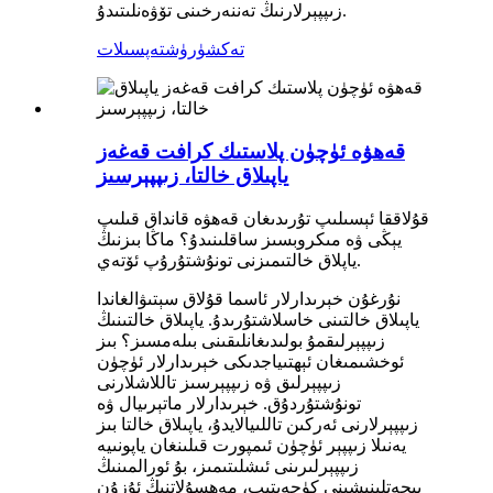
زىپپېرلارنىڭ تەننەرخىنى تۆۋەنلىتىدۇ.
تەكشۈرۈش
تەپسىلات
قەھۋە ئۈچۈن پلاستىك كرافت قەغەز
ياپىلاق خالتا، زىپپېرسىز
قۇلاققا ئېسىلىپ تۇرىدىغان قەھۋە قانداق قىلىپ
يېڭى ۋە مىكروبسىز ساقلىنىدۇ؟ ماڭا بىزنىڭ
ياپلاق خالتىمىزنى تونۇشتۇرۇپ ئۆتەي.
نۇرغۇن خېرىدارلار ئاسما قۇلاق سېتىۋالغاندا
ياپىلاق خالتىنى خاسلاشتۇرىدۇ. ياپىلاق خالتىنىڭ
زىپپېرلىقمۇ بولىدىغانلىقىنى بىلەمسىز؟ بىز
ئوخشىمىغان ئېھتىياجدىكى خېرىدارلار ئۈچۈن
زىپپېرلىق ۋە زىپپېرسىز تاللاشلارنى
تونۇشتۇردۇق. خېرىدارلار ماتېرىيال ۋە
زىپپېرلارنى ئەركىن تاللىيالايدۇ، ياپىلاق خالتا بىز
يەنىلا زىپپېر ئۈچۈن ئىمپورت قىلىنغان ياپونىيە
زىپپېرلىرىنى ئىشلىتىمىز، بۇ ئورالمىنىڭ
پېچەتلىنىشىنى كۈچەيتىپ، مەھسۇلاتنىڭ ئۇزۇن