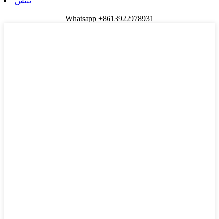
ئىنس
Whatsapp +8613922978931