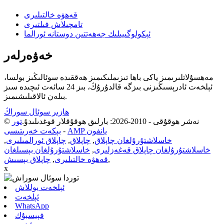
قەھۋە خالتىلىرى
تامچىلاش فىلتىرى
ئېكولوگىيىلىك جەھەتتىن دوستانە ئورالما
خەۋەرلەر
مەھسۇلاتلىرىمىز ياكى باھا تىزىملىكىمىز ھەققىدە سوئالىڭىز بولسا،
ئېلخەت ئادرېسىڭىزنى بىزگە قالدۇرۇڭ، بىز 24 سائەت ئىچىدە سىز
بىلەن ئالاقىلىشىمىز.
ھازىر سوئال سوراڭ
© نەشر ھوقۇقى - 2010-2026: بارلىق ھوقۇقلار قوغدىلىدۇ.
تور
AMP يانفون
-
بېكەت خەرىتىسى
خاسلاشتۇرۇلغان چاپلاق
,
چاپلاق
,
چاپلاق ئورالمىلىرى
,
خاسلاشتۇرۇلغان چاپلاق قەغەزلىرى
,
خاسلاشتۇرۇلغان بېسىلغان
,
قەھۋە خالتىلىرى
,
چاپلاق بېسىش
x
ئېلخەت يوللاش
ئېلخەت
WhatsApp
فېيسبۇك