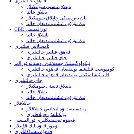
قەھۋە خالتىلىرى
ياپىلاق ئاستى سومكىلار
ياپلاق خالتا
يان تەرەپتىكى چاپلاق سومكىلار
تىك تۇرۇپ ئىشلىتىلىدىغان خالتا
CBD ئورالمىسى
ياپىلاق خالتا
تىك تۇرۇپ ئىشلىتىلىدىغان خالتا
تامچىلاش فىلتىرى
قەھۋە فىلتىر خالتىلىرى
چاي فىلتىر خالتىلىرى
ئېكولوگىيىلىك جەھەتتىن دوستانە ئورالما
كومپوست قىلىشقا بولىدىغان قەھۋە خالتىلىرى
قايتا ئىشلەتكىلى بولىدىغان قەھۋە خالتىلىرى
چاي خالتىلىرى
ياپىلاق ئاستى سومكىلار
ياپلاق خالتا
تىك تۇرۇپ ئىشلىتىلىدىغان خالتا
چاپلاقلار
مەدەنىيەت ۋە ئىجادىي چاپلاقلار
يۆتكىلىش چاپلاقلىرى
قەھۋە ئىچىملىكلىرى ئورالمىسى
تۆمۈر قەۋەتلىك قۇتىلار
قەھۋە ئىستاكانلىرى