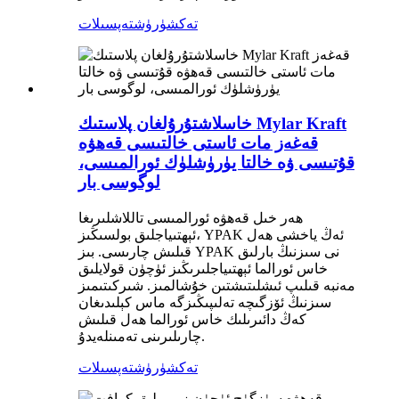
تەكشۈرۈش
تەپسىلات
خاسلاشتۇرۇلغان پلاستىك Mylar Kraft
قەغەز مات ئاستى خالتىسى قەھۋە
قۇتىسى ۋە خالتا يۈرۈشلۈك ئورالمىسى،
لوگوسى بار
ھەر خىل قەھۋە ئورالمىسى تاللاشلىرىغا
ئېھتىياجلىق بولسىڭىز، YPAK ئەڭ ياخشى ھەل
قىلىش چارىسى. بىز YPAK نى سىزنىڭ بارلىق
خاس ئورالما ئېھتىياجلىرىڭىز ئۈچۈن قولايلىق
مەنبە قىلىپ ئىشلىتىشتىن خۇشالمىز. شىركىتىمىز
سىزنىڭ ئۆزگىچە تەلىپىڭىزگە ماس كېلىدىغان
كەڭ دائىرىلىك خاس ئورالما ھەل قىلىش
چارىلىرىنى تەمىنلەيدۇ.
تەكشۈرۈش
تەپسىلات