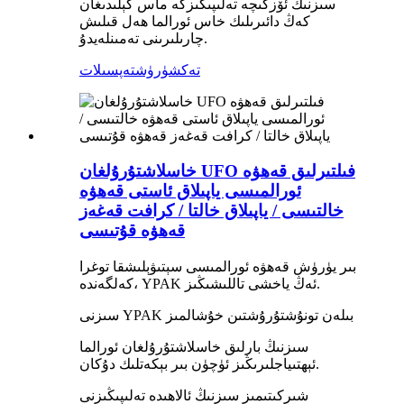
سىزنىڭ ئۆزگىچە تەلىپىڭىزگە ماس كېلىدىغان
كەڭ دائىرىلىك خاس ئورالما ھەل قىلىش
چارىلىرىنى تەمىنلەيدۇ.
تەكشۈرۈش
تەپسىلات
خاسلاشتۇرۇلغان UFO فىلتىرلىق قەھۋە
ئورالمىسى ياپىلاق ئاستى قەھۋە
خالتىسى / ياپىلاق خالتا / كرافت قەغەز
قەھۋە قۇتىسى
بىر يۈرۈش قەھۋە ئورالمىسى سېتىۋېلىشقا توغرا
كەلگەندە، YPAK ئەڭ ياخشى تاللىشىڭىز.
سىزنى YPAK بىلەن تونۇشتۇرۇشتىن خۇشالمىز
سىزنىڭ بارلىق خاسلاشتۇرۇلغان ئورالما
ئېھتىياجلىرىڭىز ئۈچۈن بىر بېكەتلىك دۇكان.
شىركىتىمىز سىزنىڭ ئالاھىدە تەلىپىڭىزنى