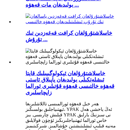
بولىدىغان مات قەھۋە ...
خاسلاشتۇرۇلغان كرافت قەغەزدىن تىك
تۇرۇش ...
خاسلاشتۇرۇلغان ئېكولوگىيىلىك قايتا
ئىشلەتكىلى بولىدىغان ياپىلاق ئاستى
قەھۋە خالتىسى قەھۋە قۇتىلىرى ئورالما
زاپچاسلىرى
ھەر خىل قەھۋە ئورالمىسى تاللاشلىرىغا
ئېھتىياجلىق بولسىڭىز، YPAK ئەڭ ياخشى ھەل
قىلىش چارىسى. بىز YPAK نى سىزنىڭ بارلىق
خاس ئورالما ئېھتىياجلىرىڭىز ئۈچۈن قولايلىق
مەنبە قىلىپ ئىشلىتىشتىن خۇشالمىز. شىركىتىمىز