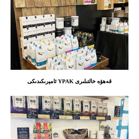
ئامېرىكىدىكى YPAK قەھۋە خالتىلىرى