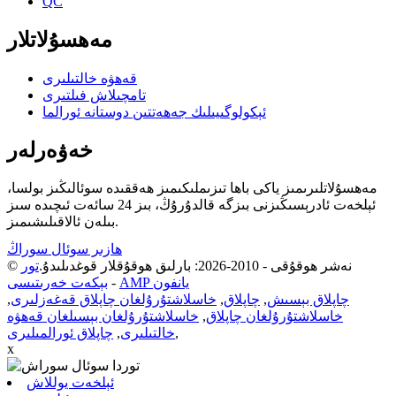
QC
مەھسۇلاتلار
قەھۋە خالتىلىرى
تامچىلاش فىلتىرى
ئېكولوگىيىلىك جەھەتتىن دوستانە ئورالما
خەۋەرلەر
مەھسۇلاتلىرىمىز ياكى باھا تىزىملىكىمىز ھەققىدە سوئالىڭىز بولسا،
ئېلخەت ئادرېسىڭىزنى بىزگە قالدۇرۇڭ، بىز 24 سائەت ئىچىدە سىز
بىلەن ئالاقىلىشىمىز.
ھازىر سوئال سوراڭ
© نەشر ھوقۇقى - 2010-2026: بارلىق ھوقۇقلار قوغدىلىدۇ.
تور
AMP يانفون
-
بېكەت خەرىتىسى
چاپلاق بېسىش
,
چاپلاق
,
خاسلاشتۇرۇلغان چاپلاق قەغەزلىرى
,
خاسلاشتۇرۇلغان چاپلاق
,
خاسلاشتۇرۇلغان بېسىلغان قەھۋە
,
خالتىلىرى
,
چاپلاق ئورالمىلىرى
x
ئېلخەت يوللاش