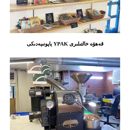
ياپونىيەدىكى YPAK قەھۋە خالتىلىرى