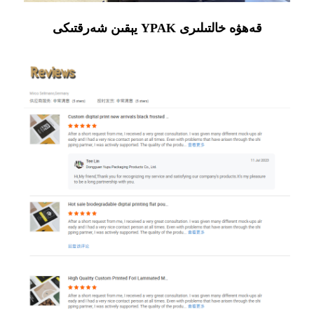
يېقىن شەرقتىكى YPAK قەھۋە خالتىلىرى