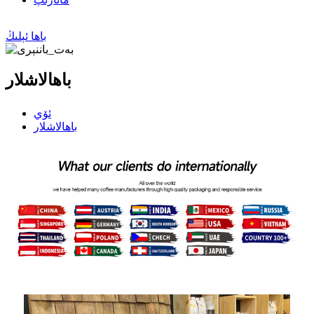
باھا ئېلىڭ
باھالاشلار
ئۆي
باھالاشلار