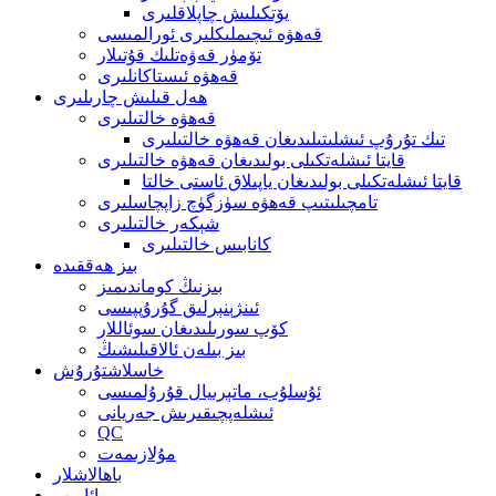
يۆتكىلىش چاپلاقلىرى
قەھۋە ئىچىملىكلىرى ئورالمىسى
تۆمۈر قەۋەتلىك قۇتىلار
قەھۋە ئىستاكانلىرى
ھەل قىلىش چارىلىرى
قەھۋە خالتىلىرى
تىك تۇرۇپ ئىشلىتىلىدىغان قەھۋە خالتىلىرى
قايتا ئىشلەتكىلى بولىدىغان قەھۋە خالتىلىرى
قايتا ئىشلەتكىلى بولىدىغان ياپىلاق ئاستى خالتا
تامچىلىتىپ قەھۋە سۈزگۈچ زاپچاسلىرى
شېكەر خالتىلىرى
كانابىس خالتىلىرى
بىز ھەققىدە
بىزنىڭ كوماندىمىز
ئىنژېنېرلىق گۇرۇپپىسى
كۆپ سورىلىدىغان سوئاللار
بىز بىلەن ئالاقىلىشىڭ
خاسلاشتۇرۇش
ئۇسلۇب، ماتېرىيال قۇرۇلمىسى
ئىشلەپچىقىرىش جەريانى
QC
مۇلازىمەت
باھالاشلار
مائارىپ