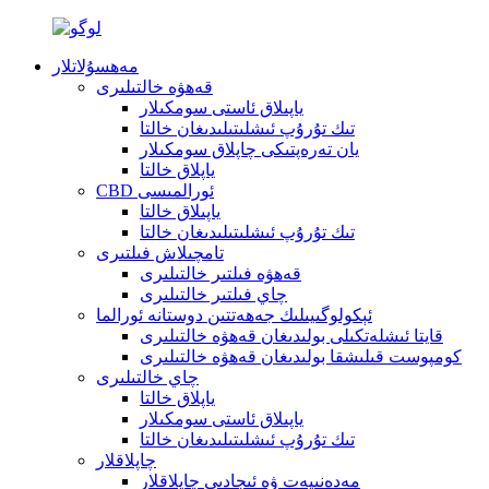
مەھسۇلاتلار
قەھۋە خالتىلىرى
ياپىلاق ئاستى سومكىلار
تىك تۇرۇپ ئىشلىتىلىدىغان خالتا
يان تەرەپتىكى چاپلاق سومكىلار
ياپلاق خالتا
CBD ئورالمىسى
ياپىلاق خالتا
تىك تۇرۇپ ئىشلىتىلىدىغان خالتا
تامچىلاش فىلتىرى
قەھۋە فىلتىر خالتىلىرى
چاي فىلتىر خالتىلىرى
ئېكولوگىيىلىك جەھەتتىن دوستانە ئورالما
قايتا ئىشلەتكىلى بولىدىغان قەھۋە خالتىلىرى
كومپوست قىلىشقا بولىدىغان قەھۋە خالتىلىرى
چاي خالتىلىرى
ياپلاق خالتا
ياپىلاق ئاستى سومكىلار
تىك تۇرۇپ ئىشلىتىلىدىغان خالتا
چاپلاقلار
مەدەنىيەت ۋە ئىجادىي چاپلاقلار