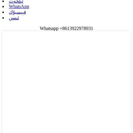
ئېلخەت
WhatsApp
فېيسبۇك
ئىنس
Whatsapp +8613922978931