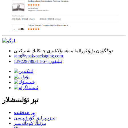
دوڭگۈەن يۈپۇ ئورالما مەھسۇلاتلىرى چەكلىك شىركىتى
sam@ypak-packaging.com
تېلېفون:+86-13922978931
تېز ئۇلىنىشلار
بىز ھەققىدە
ئىنژېنېرلىق گۇرۇپپىسى
بىزنىڭ كوماندىمىز