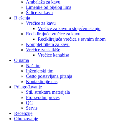
Ambalaža za kavu
Limenke od bijelog lima
Šalice za kavu
Rješenja
Vrećice za kavu
Vrećice za kavu u stojećem stanju
Reciklirajuće vrećice za kavu
Reciklirajuća vrećica s ravnim dnom
Komplet filtera za kavu
Vrećice za slatkiše
Vrećice kanabisa
O nama
Naš tim
Inženjerski tim
Često postavljana pitanja
Kontaktirajte nas
Prilagođavanje
Stil, struktura materijala
Proizvodni proces
QC
Servis
Recenzije
Obrazovanje