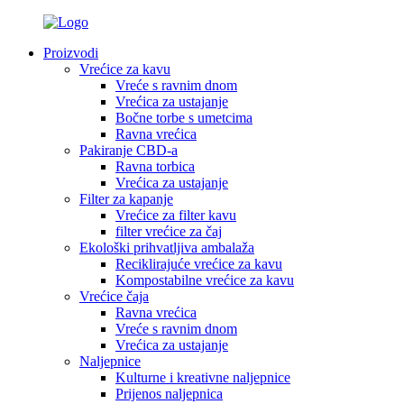
Proizvodi
Vrećice za kavu
Vreće s ravnim dnom
Vrećica za ustajanje
Bočne torbe s umetcima
Ravna vrećica
Pakiranje CBD-a
Ravna torbica
Vrećica za ustajanje
Filter za kapanje
Vrećice za filter kavu
filter vrećice za čaj
Ekološki prihvatljiva ambalaža
Reciklirajuće vrećice za kavu
Kompostabilne vrećice za kavu
Vrećice čaja
Ravna vrećica
Vreće s ravnim dnom
Vrećica za ustajanje
Naljepnice
Kulturne i kreativne naljepnice
Prijenos naljepnica