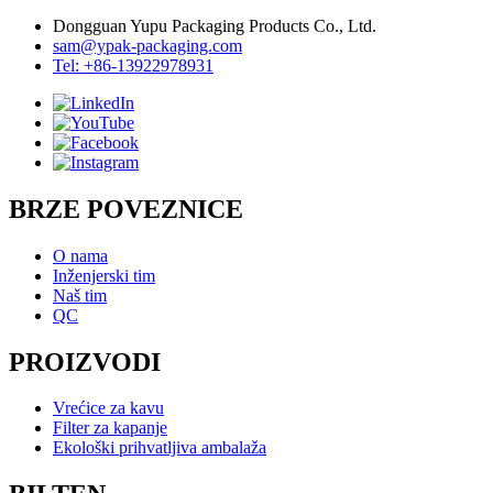
Dongguan Yupu Packaging Products Co., Ltd.
sam@ypak-packaging.com
Tel: +86-13922978931
BRZE POVEZNICE
O nama
Inženjerski tim
Naš tim
QC
PROIZVODI
Vrećice za kavu
Filter za kapanje
Ekološki prihvatljiva ambalaža