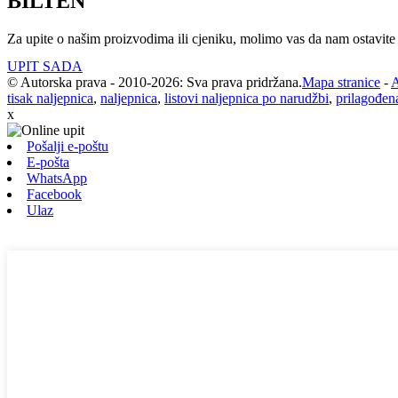
BILTEN
Za upite o našim proizvodima ili cjeniku, molimo vas da nam ostavite 
UPIT SADA
© Autorska prava - 2010-2026: Sva prava pridržana.
Mapa stranice
-
A
tisak naljepnica
,
naljepnica
,
listovi naljepnica po narudžbi
,
prilagođen
x
Pošalji e-poštu
E-pošta
WhatsApp
Facebook
Ulaz