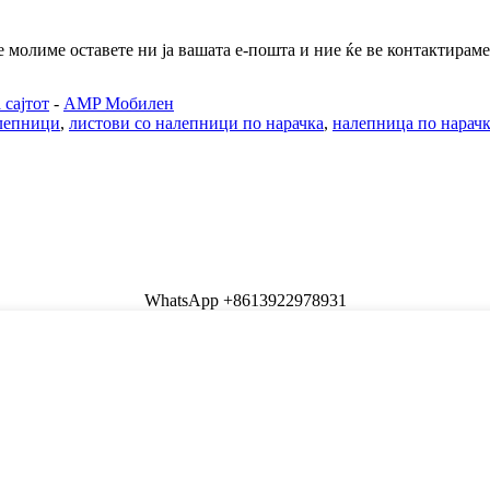
молиме оставете ни ја вашата е-пошта и ние ќе ве контактираме 
 сајтот
-
AMP Мобилен
алепници
,
листови со налепници по нарачка
,
налепница по нарач
WhatsApp +8613922978931