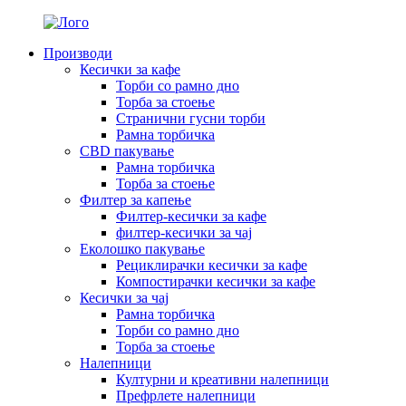
Производи
Кесички за кафе
Торби со рамно дно
Торба за стоење
Странични гусни торби
Рамна торбичка
CBD пакување
Рамна торбичка
Торба за стоење
Филтер за капење
Филтер-кесички за кафе
филтер-кесички за чај
Еколошко пакување
Рециклирачки кесички за кафе
Компостирачки кесички за кафе
Кесички за чај
Рамна торбичка
Торби со рамно дно
Торба за стоење
Налепници
Културни и креативни налепници
Префрлете налепници