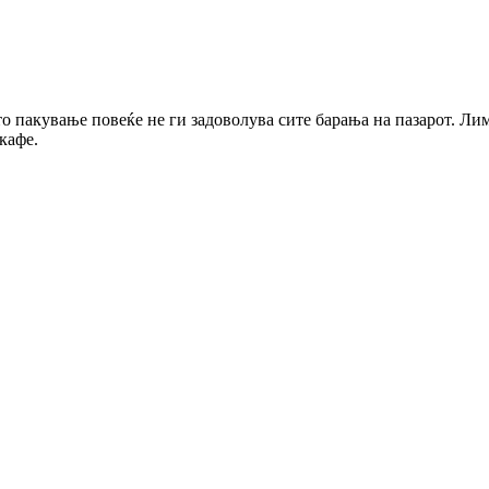
о пакување повеќе не ги задоволува сите барања на пазарот. Лим
кафе.