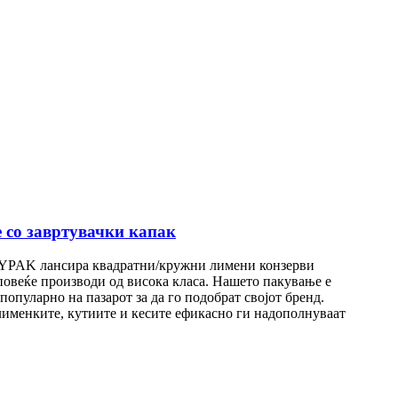
 со завртувачки капак
е? YPAK лансира квадратни/кружни лимени конзерви
 повеќе производи од висока класа. Нашето пакување е
опуларно на пазарот за да го подобрат својот бренд.
лименките, кутиите и кесите ефикасно ги надополнуваат