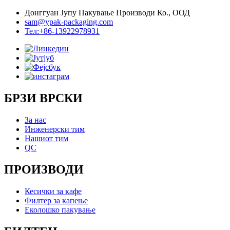
Донггуан Јупу Пакување Производи Ко., ООД
sam@ypak-packaging.com
Тел:+86-13922978931
БРЗИ ВРСКИ
За нас
Инженерски тим
Нашиот тим
QC
ПРОИЗВОДИ
Кесички за кафе
Филтер за капење
Еколошко пакување