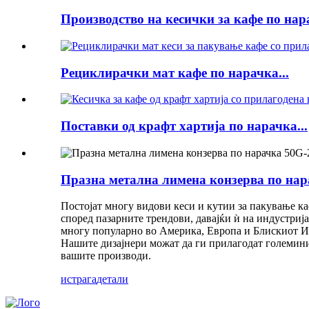
Производство на кесички за кафе по нара
Рециклирачки мат кафе по нарачка...
Поставки од крафт хартија по нарачка...
Празна метална лимена конзерва по нар
Постојат многу видови кеси и кутии за пакување к
според пазарните трендови, давајќи ѝ на индустриј
многу популарно во Америка, Европа и Блискиот Ист
Нашите дизајнери можат да ги прилагодат големини
вашите производи.
истрага
детали