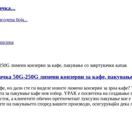
чка...
ачка 50G-250G лимени конзерви за кафе, пакување
афе, но дали сте ги виделе новите лимени конзерви за зрна каф
ата за пакување кафе нов избор. YPAK е посветена на создавање
ок, а клиентите обично претпочитаат луксузно пакување кое е п
те на пакувањето според вашите производи, осигурувајќи дека 