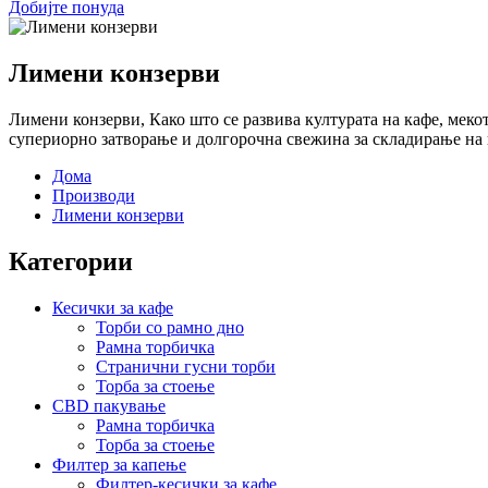
Добијте понуда
Лимени конзерви
Лимени конзерви, Како што се развива културата на кафе, мекот
супериорно затворање и долгорочна свежина за складирање на 
Дома
Производи
Лимени конзерви
Категории
Кесички за кафе
Торби со рамно дно
Рамна торбичка
Странични гусни торби
Торба за стоење
CBD пакување
Рамна торбичка
Торба за стоење
Филтер за капење
Филтер-кесички за кафе