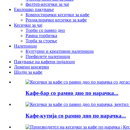
филтер-кесички за чај
Еколошко пакување
Компостирачки кесички за кафе
Рециклирачки кесички за кафе
Кесички за чај
Торби со рамно дно
Рамна торбичка
Торба за стоење
Налепници
Културни и креативни налепници
Префрлете налепници
Пакување на кафени пијалоци
Лимени конзерви
Шолји за кафе
Кафе-бар со рамно дно по нарачка...
Кафе-кутија со рамно дно по нарачка...