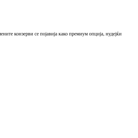
ените конзерви се појавија како премиум опција, нудејќи