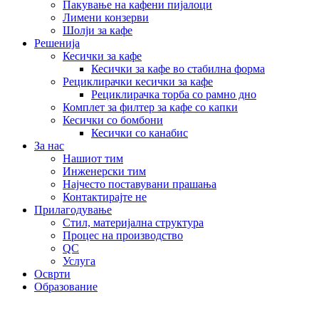
Пакување на кафени пијалоци
Лимени конзерви
Шолји за кафе
Решенија
Кесички за кафе
Кесички за кафе во стабилна форма
Рециклирачки кесички за кафе
Рециклирачка торба со рамно дно
Комплет за филтер за кафе со капки
Кесички со бомбони
Кесички со канабис
За нас
Нашиот тим
Инженерски тим
Најчесто поставувани прашања
Контактирајте не
Прилагодување
Стил, материјална структура
Процес на производство
QC
Услуга
Осврти
Образование