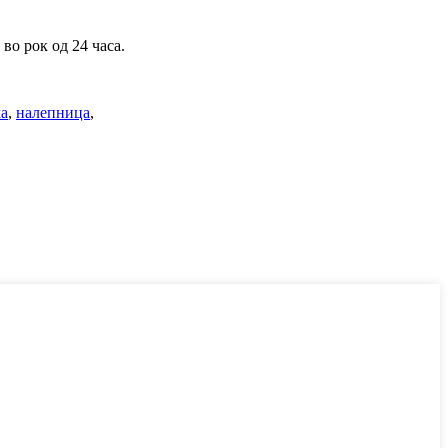
во рок од 24 часа.
ка
,
налепница
,