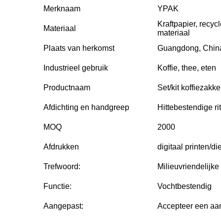
Merknaam
YPAK
Kraftpapier, recy
Materiaal
materiaal
Plaats van herkomst
Guangdong, Chin
Industrieel gebruik
Koffie, thee, eten
Productnaam
Set/kit koffiezakk
Afdichting en handgreep
Hittebestendige rit
MOQ
2000
Afdrukken
digitaal printen/d
Trefwoord:
Milieuvriendelijke
Functie:
Vochtbestendig
Aangepast:
Accepteer een aa