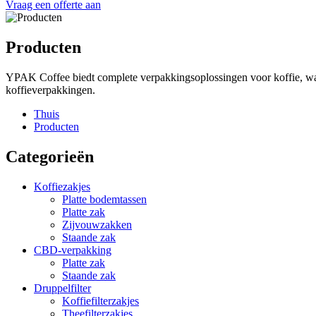
Vraag een offerte aan
Producten
YPAK Coffee biedt complete verpakkingsoplossingen voor koffie, waa
koffieverpakkingen.
Thuis
Producten
Categorieën
Koffiezakjes
Platte bodemtassen
Platte zak
Zijvouwzakken
Staande zak
CBD-verpakking
Platte zak
Staande zak
Druppelfilter
Koffiefilterzakjes
Theefilterzakjes