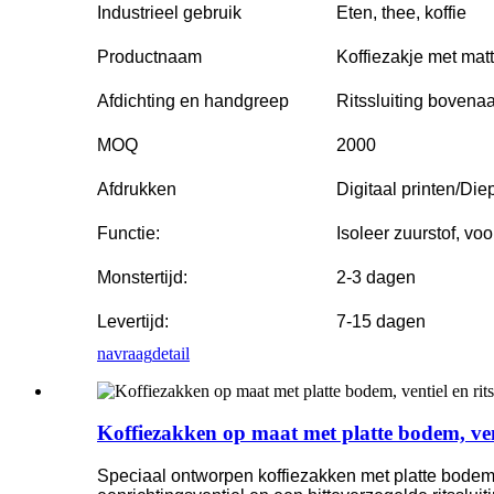
Industrieel gebruik
Eten, thee, koffie
Productnaam
Koffiezakje met mat
Afdichting en handgreep
Ritssluiting bovenaa
MOQ
2000
Afdrukken
Digitaal printen/Die
Functie:
Isoleer zuurstof, vo
Monstertijd:
2-3 dagen
Levertijd:
7-15 dagen
navraag
detail
Koffiezakken op maat met platte bodem, vent
Speciaal ontworpen koffiezakken met platte bodem 