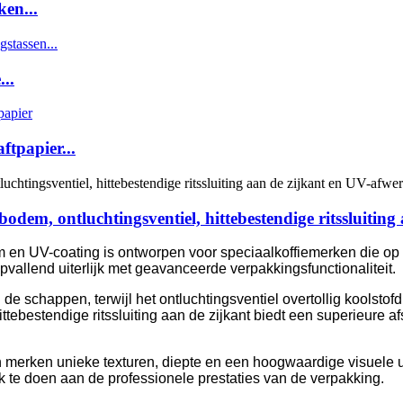
en...
..
tpapier...
dem, ontluchtingsventiel, hittebestendige ritssluiting
 en UV-coating is ontworpen voor speciaalkoffiemerken die op 
vallend uiterlijk met geavanceerde verpakkingsfunctionaliteit.
n de schappen, terwijl het ontluchtingsventiel overtollig koolstof
ittebestendige ritssluiting aan de zijkant biedt een superieure a
erken unieke texturen, diepte en een hoogwaardige visuele uit
k te doen aan de professionele prestaties van de verpakking.