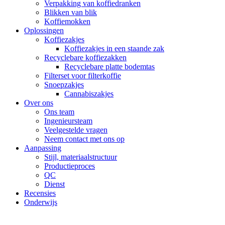
Verpakking van koffiedranken
Blikken van blik
Koffiemokken
Oplossingen
Koffiezakjes
Koffiezakjes in een staande zak
Recyclebare koffiezakken
Recyclebare platte bodemtas
Filterset voor filterkoffie
Snoepzakjes
Cannabiszakjes
Over ons
Ons team
Ingenieursteam
Veelgestelde vragen
Neem contact met ons op
Aanpassing
Stijl, materiaalstructuur
Productieproces
QC
Dienst
Recensies
Onderwijs