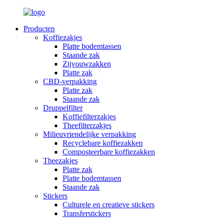
Producten
Koffiezakjes
Platte bodemtassen
Staande zak
Zijvouwzakken
Platte zak
CBD-verpakking
Platte zak
Staande zak
Druppelfilter
Koffiefilterzakjes
Theefilterzakjes
Milieuvriendelijke verpakking
Recyclebare koffiezakken
Composteerbare koffiezakken
Theezakjes
Platte zak
Platte bodemtassen
Staande zak
Stickers
Culturele en creatieve stickers
Transferstickers