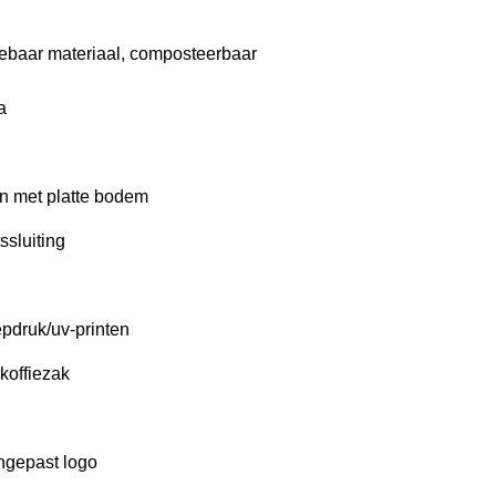
clebaar materiaal, composteerbaar
a
en met platte bodem
ssluiting
iepdruk/uv-printen
 koffiezak
ngepast logo