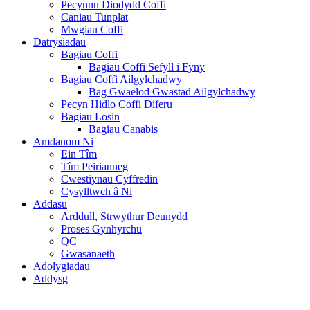
Pecynnu Diodydd Coffi
Caniau Tunplat
Mwgiau Coffi
Datrysiadau
Bagiau Coffi
Bagiau Coffi Sefyll i Fyny
Bagiau Coffi Ailgylchadwy
Bag Gwaelod Gwastad Ailgylchadwy
Pecyn Hidlo Coffi Diferu
Bagiau Losin
Bagiau Canabis
Amdanom Ni
Ein Tîm
Tîm Peirianneg
Cwestiynau Cyffredin
Cysylltwch â Ni
Addasu
Arddull, Strwythur Deunydd
Proses Gynhyrchu
QC
Gwasanaeth
Adolygiadau
Addysg