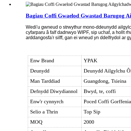
Bagiau Coffi Gwaelod Gwastad Barugog Ai
Wedi'u gwneud o strwythur mono-ddeunydd ailgylc
cyfarparu â falf dadnwyo WIPF, sip uchaf, a hollt r
arddangosfa'r silff, gan ei wneud yn ddelfrydol ar
Enw Brand
YPAK
Deunydd
Deunydd Ailgylchu Ô
Man Tarddiad
Guangdong, Tsieina
Defnydd Diwydiannol
Bwyd, te, coffi
Enw'r cynnyrch
Poced Coffi Gorffeni
Selio a Thrin
Top Sip
MOQ
2000