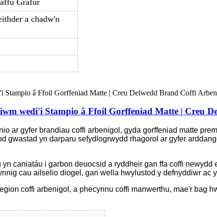
affu Grafur
eithder a chadw'n
m wedi'i Stampio â Ffoil Gorffeniad Matte | Creu D
io ar gyfer brandiau coffi arbenigol, gyda gorffeniad matte pre
aelod gwastad yn darparu sefydlogrwydd rhagorol ar gyfer ardda
g yn caniatáu i garbon deuocsid a ryddheir gan ffa coffi newydd
ynnig cau ailselio diogel, gan wella hwylustod y defnyddiwr ac ym
 anrhegion coffi arbenigol, a phecynnu coffi manwerthu, mae'r ba