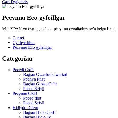
Cael Dyfynbris
Pecynnu Eco-gyfeillgar
Mae YPAK yn cynnig atebion pecynnu cynaliadwy sy'n helpu brandi
Cartref
Cynhyrchion
Pecynnu Eco-gyfeillgar
Categorïau
Pocedi Coffi
Bagiau Gwaelod Gwastad
Pochyn Fflat
Bagiau Gusset Ochr
Poced Sefyll
Pecynnu CBD
Poced fflat
Poced Sefyll
Hidlydd Diferu
Bagiau Hidlo Coffi
Bagiau Hidlo Te