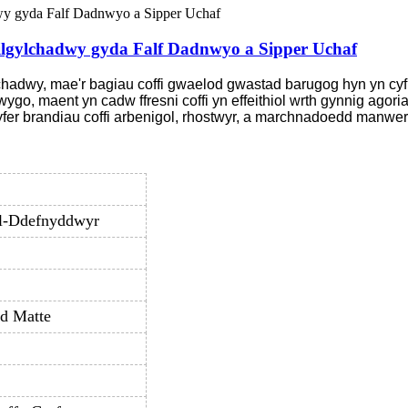
lgylchadwy gyda Falf Dadnwyo a Sipper Uchaf
hadwy, mae'r bagiau coffi gwaelod gwastad barugog hyn yn cy
hwygo, maent yn cadw ffresni coffi yn effeithiol wrth gynnig ago
 gyfer brandiau coffi arbenigol, rhostwyr, a marchnadoedd manw
l-Ddefnyddwyr
ad Matte