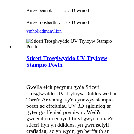
Amser sampl:
2-3 Diwrnod
Amser dosbarthu:
5-7 Diwrnod
ymholiad
manylion
Sticeri Trosglwyddo UV Tryloyw
Stampio Poeth
Gwella eich pecynnu gyda Sticeri
Trosglwyddo UV Tryloyw Diddos wedi'u
Torri'n Arbennig, sy'n cynnwys stampio
poeth ac effeithiau UV 3D sgleiniog ar
gyfer gorffeniad premiwm. Wedi'u
gwneud o ddeunydd finyl gwydn, mae'r
sticeri hyn yn ddiddos, yn gwrthsefyll
crafiadau, ac yn wydn, yn berffaith ar