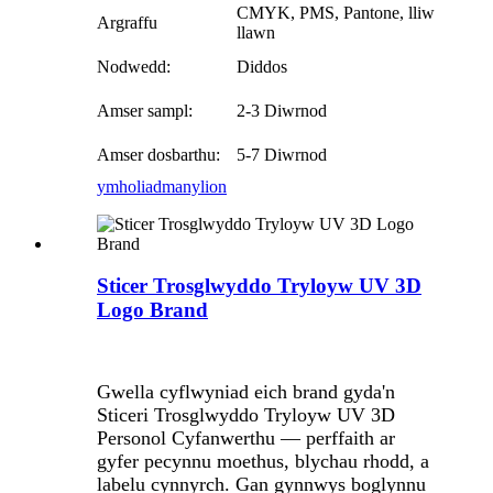
CMYK, PMS, Pantone, lliw
Argraffu
llawn
Nodwedd:
Diddos
Amser sampl:
2-3 Diwrnod
Amser dosbarthu:
5-7 Diwrnod
ymholiad
manylion
Sticer Trosglwyddo Tryloyw UV 3D
Logo Brand
Gwella cyflwyniad eich brand gyda'n
Sticeri Trosglwyddo Tryloyw UV 3D
Personol Cyfanwerthu — perffaith ar
gyfer pecynnu moethus, blychau rhodd, a
labelu cynnyrch. Gan gynnwys boglynnu