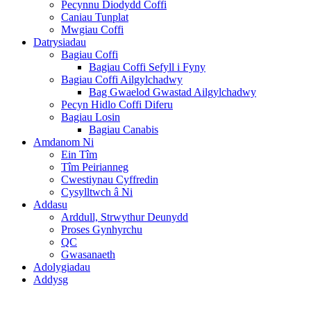
Pecynnu Diodydd Coffi
Caniau Tunplat
Mwgiau Coffi
Datrysiadau
Bagiau Coffi
Bagiau Coffi Sefyll i Fyny
Bagiau Coffi Ailgylchadwy
Bag Gwaelod Gwastad Ailgylchadwy
Pecyn Hidlo Coffi Diferu
Bagiau Losin
Bagiau Canabis
Amdanom Ni
Ein Tîm
Tîm Peirianneg
Cwestiynau Cyffredin
Cysylltwch â Ni
Addasu
Arddull, Strwythur Deunydd
Proses Gynhyrchu
QC
Gwasanaeth
Adolygiadau
Addysg