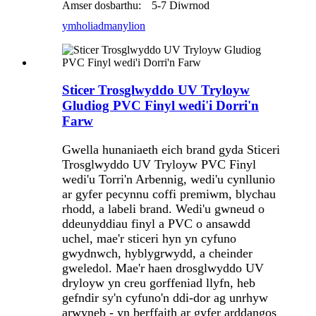
Amser dosbarthu:
5-7 Diwrnod
ymholiad
manylion
Sticer Trosglwyddo UV Tryloyw
Gludiog PVC Finyl wedi'i Dorri'n
Farw
Gwella hunaniaeth eich brand gyda Sticeri
Trosglwyddo UV Tryloyw PVC Finyl
wedi'u Torri'n Arbennig, wedi'u cynllunio
ar gyfer pecynnu coffi premiwm, blychau
rhodd, a labeli brand. Wedi'u gwneud o
ddeunyddiau finyl a PVC o ansawdd
uchel, mae'r sticeri hyn yn cyfuno
gwydnwch, hyblygrwydd, a cheinder
gweledol. Mae'r haen drosglwyddo UV
dryloyw yn creu gorffeniad llyfn, heb
gefndir sy'n cyfuno'n ddi-dor ag unrhyw
arwyneb - yn berffaith ar gyfer arddangos