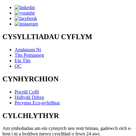
CYSYLLTIADAU CYFLYM
Amdanom Ni
Tîm Peirianneg
Ein Tîm
QC
CYNHYRCHION
Pocedi Coffi
Hidlydd Diferu
Pecynnu Eco-gyfeillgar
CYLCHLYTHYR
Am ymholiadau am ein cynnyrch neu restr brisiau, gadewch eich e-
bost i ni a byddwn mewn cysylltiad o fewn 24 awr.