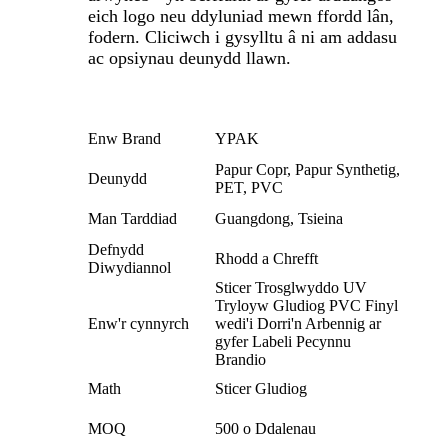
eich logo neu ddyluniad mewn ffordd lân,
fodern. Cliciwch i gysylltu â ni am addasu
ac opsiynau deunydd llawn.
Enw Brand
YPAK
Papur Copr, Papur Synthetig,
Deunydd
PET, PVC
Man Tarddiad
Guangdong, Tsieina
Defnydd
Rhodd a Chrefft
Diwydiannol
Sticer Trosglwyddo UV
Tryloyw Gludiog PVC Finyl
Enw'r cynnyrch
wedi'i Dorri'n Arbennig ar
gyfer Labeli Pecynnu
Brandio
Math
Sticer Gludiog
MOQ
500 o Ddalenau