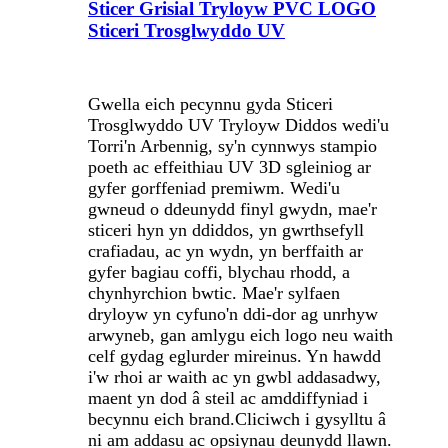
Sticer Grisial Tryloyw PVC LOGO
Sticeri Trosglwyddo UV
Gwella eich pecynnu gyda Sticeri
Trosglwyddo UV Tryloyw Diddos wedi'u
Torri'n Arbennig, sy'n cynnwys stampio
poeth ac effeithiau UV 3D sgleiniog ar
gyfer gorffeniad premiwm. Wedi'u
gwneud o ddeunydd finyl gwydn, mae'r
sticeri hyn yn ddiddos, yn gwrthsefyll
crafiadau, ac yn wydn, yn berffaith ar
gyfer bagiau coffi, blychau rhodd, a
chynhyrchion bwtic. Mae'r sylfaen
dryloyw yn cyfuno'n ddi-dor ag unrhyw
arwyneb, gan amlygu eich logo neu waith
celf gydag eglurder mireinus. Yn hawdd
i'w rhoi ar waith ac yn gwbl addasadwy,
maent yn dod â steil ac amddiffyniad i
becynnu eich brand.
Cliciwch i gysylltu â
ni am addasu ac opsiynau deunydd llawn.