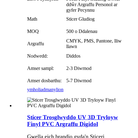
ddŵr Argraffu Personol ar
gyfer Pecynnu
Math
Sticer Gludiog
MOQ
500 o Ddalenau
CMYK, PMS, Pantone, lliw
Argraffu
llawn
Nodwedd:
Diddos
Amser sampl:
2-3 Diwrnod
Amser dosbarthu:
5-7 Diwrnod
ymholiad
manylion
Sticer Trosglwyddo UV 3D Tryloyw
Finyl PVC Argraffu Digidol
Gwella eich brandio gyda'n Sticeri