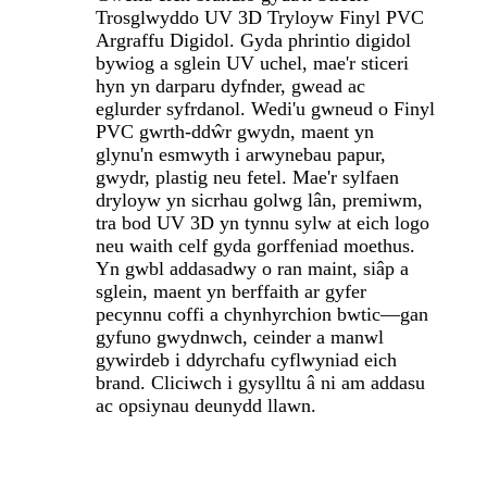
Trosglwyddo UV 3D Tryloyw Finyl PVC
Argraffu Digidol. Gyda phrintio digidol
bywiog a sglein UV uchel, mae'r sticeri
hyn yn darparu dyfnder, gwead ac
eglurder syfrdanol. Wedi'u gwneud o Finyl
PVC gwrth-ddŵr gwydn, maent yn
glynu'n esmwyth i arwynebau papur,
gwydr, plastig neu fetel. Mae'r sylfaen
dryloyw yn sicrhau golwg lân, premiwm,
tra bod UV 3D yn tynnu sylw at eich logo
neu waith celf gyda gorffeniad moethus.
Yn gwbl addasadwy o ran maint, siâp a
sglein, maent yn berffaith ar gyfer
pecynnu coffi a chynhyrchion bwtic—gan
gyfuno gwydnwch, ceinder a manwl
gywirdeb i ddyrchafu cyflwyniad eich
brand. Cliciwch i gysylltu â ni am addasu
ac opsiynau deunydd llawn.