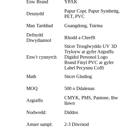
Enw Brand
YPAK
Papur Copr, Papur Synthetig,
Deunydd
PET, PVC
Man Tarddiad
Guangdong, Tsieina
Defnydd
Rhodd a Chrefft
Diwydiannol
Sticer Trosglwyddo UV 3D
Tryloyw ar gyfer Argraffu
Enw'r cynnyrch
Digidol Personol Logo
Brand Finyl PVC ar gyfer
Label Pecynnu Coffi
Math
Sticer Gludiog
MOQ
500 o Ddalenau
CMYK, PMS, Pantone, lliw
Argraffu
llawn
Nodwedd:
Diddos
Amser sampl:
2-3 Diwrnod