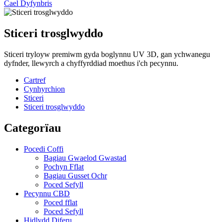
Cael Dyfynbris
Sticeri trosglwyddo
Sticeri tryloyw premiwm gyda boglynnu UV 3D, gan ychwanegu
dyfnder, llewyrch a chyffyrddiad moethus i'ch pecynnu.
Cartref
Cynhyrchion
Sticeri
Sticeri trosglwyddo
Categorïau
Pocedi Coffi
Bagiau Gwaelod Gwastad
Pochyn Fflat
Bagiau Gusset Ochr
Poced Sefyll
Pecynnu CBD
Poced fflat
Poced Sefyll
Hidlydd Diferu