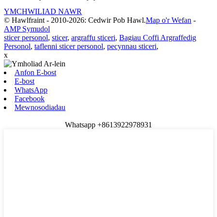
YMCHWILIAD NAWR
© Hawlfraint - 2010-2026: Cedwir Pob Hawl.
Map o'r Wefan
-
AMP Symudol
sticer personol
,
sticer
,
argraffu sticeri
,
Bagiau Coffi Argraffedig
Personol
,
taflenni sticer personol
,
pecynnau sticeri
,
x
Anfon E-bost
E-bost
WhatsApp
Facebook
Mewnosodiadau
Whatsapp +8613922978931