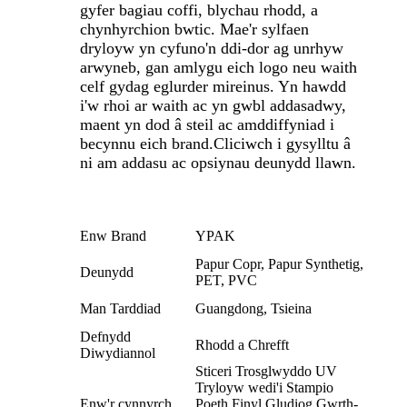
gyfer bagiau coffi, blychau rhodd, a
chynhyrchion bwtic. Mae'r sylfaen
dryloyw yn cyfuno'n ddi-dor ag unrhyw
arwyneb, gan amlygu eich logo neu waith
celf gydag eglurder mireinus. Yn hawdd
i'w rhoi ar waith ac yn gwbl addasadwy,
maent yn dod â steil ac amddiffyniad i
becynnu eich brand.
Cliciwch i gysylltu â
ni am addasu ac opsiynau deunydd llawn.
Enw Brand
YPAK
Papur Copr, Papur Synthetig,
Deunydd
PET, PVC
Man Tarddiad
Guangdong, Tsieina
Defnydd
Rhodd a Chrefft
Diwydiannol
Sticeri Trosglwyddo UV
Tryloyw wedi'i Stampio
Enw'r cynnyrch
Poeth Finyl Gludiog Gwrth-