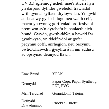
UV 3D sgleiniog uchel, mae'r sticeri hyn
yn darparu dyfnder gweledol trawiadol
wrth gynnal sylfaen dryloyw lân. Yn gwbl
addasadwy gyda'ch logo neu waith celf,
maent yn cynnig gorffeniad proffesiynol
premiwm sy'n dyrchafu hunaniaeth eich
brand. Gwydn, gwrth-ddŵr, a hawdd i'w
gymhwyso, yn ddelfrydol ar gyfer
pecynnu coffi, anrhegion, neu becynnu
bwtic.
Cliciwch i gysylltu â ni am addasu
ac opsiynau deunydd llawn.
Enw Brand
YPAK
Papur Copr, Papur Synthetig,
Deunydd
PET, PVC
Man Tarddiad
Guangdong, Tsieina
Defnydd
Rhodd a Chrefft
Diwydiannol