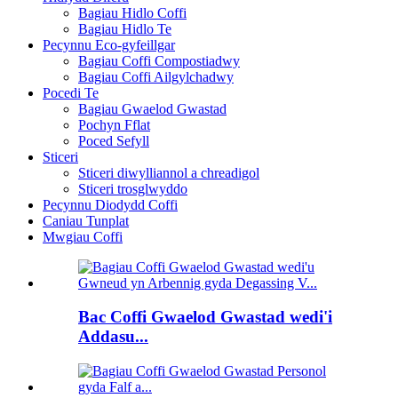
Bagiau Hidlo Coffi
Bagiau Hidlo Te
Pecynnu Eco-gyfeillgar
Bagiau Coffi Compostiadwy
Bagiau Coffi Ailgylchadwy
Pocedi Te
Bagiau Gwaelod Gwastad
Pochyn Fflat
Poced Sefyll
Sticeri
Sticeri diwylliannol a chreadigol
Sticeri trosglwyddo
Pecynnu Diodydd Coffi
Caniau Tunplat
Mwgiau Coffi
Bac Coffi Gwaelod Gwastad wedi'i
Addasu...