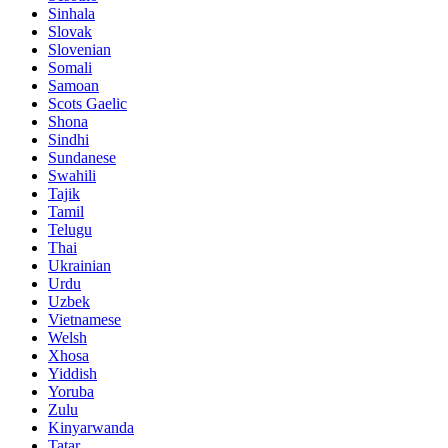
Sinhala
Slovak
Slovenian
Somali
Samoan
Scots Gaelic
Shona
Sindhi
Sundanese
Swahili
Tajik
Tamil
Telugu
Thai
Ukrainian
Urdu
Uzbek
Vietnamese
Welsh
Xhosa
Yiddish
Yoruba
Zulu
Kinyarwanda
Tatar