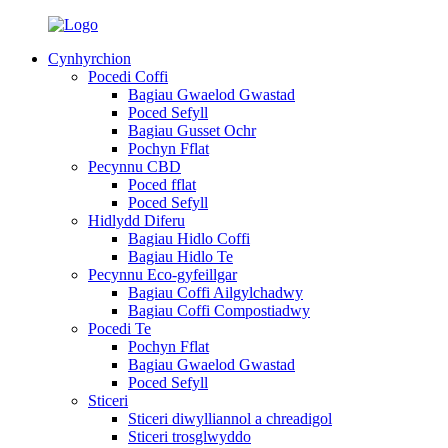
Cynhyrchion
Pocedi Coffi
Bagiau Gwaelod Gwastad
Poced Sefyll
Bagiau Gusset Ochr
Pochyn Fflat
Pecynnu CBD
Poced fflat
Poced Sefyll
Hidlydd Diferu
Bagiau Hidlo Coffi
Bagiau Hidlo Te
Pecynnu Eco-gyfeillgar
Bagiau Coffi Ailgylchadwy
Bagiau Coffi Compostiadwy
Pocedi Te
Pochyn Fflat
Bagiau Gwaelod Gwastad
Poced Sefyll
Sticeri
Sticeri diwylliannol a chreadigol
Sticeri trosglwyddo