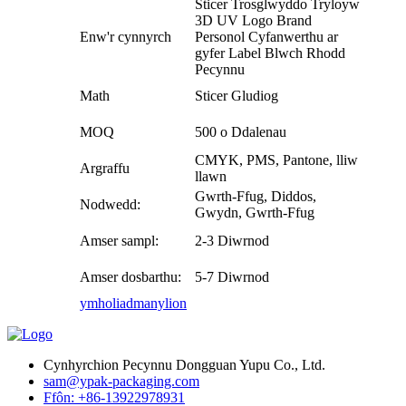
Sticer Trosglwyddo Tryloyw
3D UV Logo Brand
Enw'r cynnyrch
Personol Cyfanwerthu ar
gyfer Label Blwch Rhodd
Pecynnu
Math
Sticer Gludiog
MOQ
500 o Ddalenau
CMYK, PMS, Pantone, lliw
Argraffu
llawn
Gwrth-Ffug, Diddos,
Nodwedd:
Gwydn, Gwrth-Ffug
Amser sampl:
2-3 Diwrnod
Amser dosbarthu:
5-7 Diwrnod
ymholiad
manylion
Cynhyrchion Pecynnu Dongguan Yupu Co., Ltd.
sam@ypak-packaging.com
Ffôn: +86-13922978931