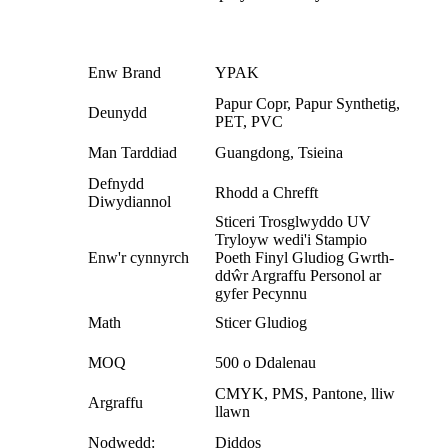
Enw Brand
YPAK
Papur Copr, Papur Synthetig,
Deunydd
PET, PVC
Man Tarddiad
Guangdong, Tsieina
Defnydd
Rhodd a Chrefft
Diwydiannol
Sticeri Trosglwyddo UV
Tryloyw wedi'i Stampio
Enw'r cynnyrch
Poeth Finyl Gludiog Gwrth-
ddŵr Argraffu Personol ar
gyfer Pecynnu
Math
Sticer Gludiog
MOQ
500 o Ddalenau
CMYK, PMS, Pantone, lliw
Argraffu
llawn
Nodwedd:
Diddos