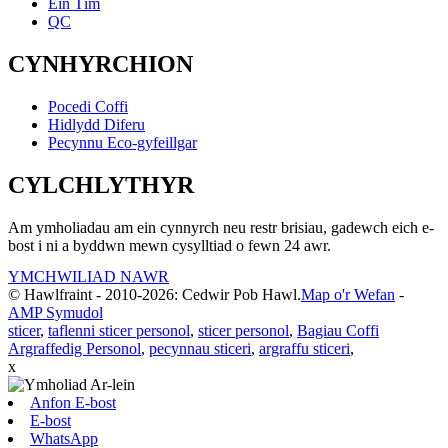
Ein Tîm
QC
CYNHYRCHION
Pocedi Coffi
Hidlydd Diferu
Pecynnu Eco-gyfeillgar
CYLCHLYTHYR
Am ymholiadau am ein cynnyrch neu restr brisiau, gadewch eich e-
bost i ni a byddwn mewn cysylltiad o fewn 24 awr.
YMCHWILIAD NAWR
© Hawlfraint - 2010-2026: Cedwir Pob Hawl.
Map o'r Wefan
-
AMP Symudol
sticer
,
taflenni sticer personol
,
sticer personol
,
Bagiau Coffi
Argraffedig Personol
,
pecynnau sticeri
,
argraffu sticeri
,
x
Anfon E-bost
E-bost
WhatsApp