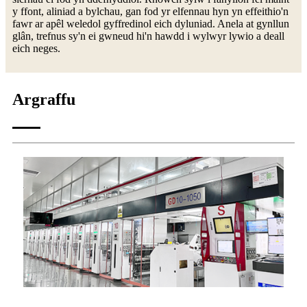
y ffont, aliniad a bylchau, gan fod yr elfennau hyn yn effeithio'n
fawr ar apêl weledol gyffredinol eich dyluniad. Anela at gynllun
glân, trefnus sy'n ei gwneud hi'n hawdd i wylwyr lywio a deall
eich neges.
Argraffu