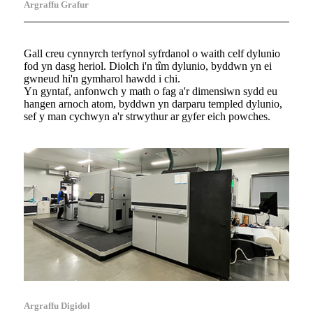
Argraffu Grafur
Gall creu cynnyrch terfynol syfrdanol o waith celf dylunio
fod yn dasg heriol. Diolch i'n tîm dylunio, byddwn yn ei
gwneud hi'n gymharol hawdd i chi.
Yn gyntaf, anfonwch y math o fag a'r dimensiwn sydd eu
hangen arnoch atom, byddwn yn darparu templed dylunio,
sef y man cychwyn a'r strwythur ar gyfer eich powches.
Argraffu Digidol