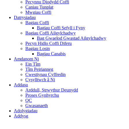
Pecynnu Diodydd Coffi
Caniau Tunplat
Mwgiau Coffi
Datrysiadau
Bagiau Coffi
Bagiau Coffi Sefyll i Fyny
Bagiau Coffi Ailgylchadwy
Bag Gwaelod Gwastad Ailgylchadwy
Pecyn Hidlo Coffi Diferu
Bagiau Losin
Bagiau Canabis
Amdanom Ni
Ein Tîm
Tîm Peirianneg
Cwestiynau Cyffredin
Cysylltwch â Ni
Addasu
Arddull, Strwythur Deunydd
Proses Gynhyrchu
QC
Gwasanaeth
Adolygiadau
Addysg