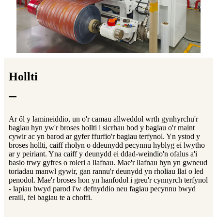
Hollti
Ar ôl y lamineiddio, un o'r camau allweddol wrth gynhyrchu'r
bagiau hyn yw'r broses hollti i sicrhau bod y bagiau o'r maint
cywir ac yn barod ar gyfer ffurfio'r bagiau terfynol. Yn ystod y
broses hollti, caiff rholyn o ddeunydd pecynnu hyblyg ei lwytho
ar y peiriant. Yna caiff y deunydd ei ddad-weindio'n ofalus a'i
basio trwy gyfres o roleri a llafnau. Mae'r llafnau hyn yn gwneud
toriadau manwl gywir, gan rannu'r deunydd yn rholiau llai o led
penodol. Mae'r broses hon yn hanfodol i greu'r cynnyrch terfynol
- lapiau bwyd parod i'w defnyddio neu fagiau pecynnu bwyd
eraill, fel bagiau te a choffi.