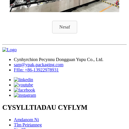
Nesaf
Cynhyrchion Pecynnu Dongguan Yupu Co., Ltd.
sam@ypak-packaging.com
Ffôn: +86-13922978931
CYSYLLTIADAU CYFLYM
Amdanom Ni
Tîm Peirianneg