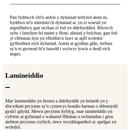
Pan fyddwch chi'n anfon y dyluniad terfynol atom ni,
byddwn ni'n mireinio'ch dyluniad ac yn ei wneud yn
argraffadwy gan sicrhau ei fod yn ddefnyddiol. Rhowch
sylw i fanylion fel maint y ffont, aliniad a bylchau, gan fod
yr elfennau hyn yn effeithio'n fawr ar apêl weledol
gyffredinol eich dyluniad. Anela at gynllun glân, trefnus
sy'n ei gwneud hi'n hawdd i wylwyr lywio a deall eich
neges.
Lamineiddio
Mae lamineiddio yn broses a ddefnyddir yn helaeth yn y
diwydiant pecynnu sy'n cynnwys bondio haenau o ddeunydd
gyda'i gilydd. Mewn pecynnu hyblyg, mae lamineiddio yn
cyfeirio at gyfuniad o wahanol ffilmiau a swbstradau i greu
atebion pecynnu cryfach, mwy swyddogaethol ac apelgar yn
weledol.