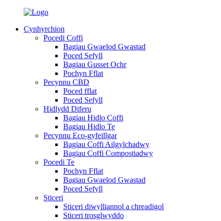
Cynhyrchion
Pocedi Coffi
Bagiau Gwaelod Gwastad
Poced Sefyll
Bagiau Gusset Ochr
Pochyn Fflat
Pecynnu CBD
Poced fflat
Poced Sefyll
Hidlydd Diferu
Bagiau Hidlo Coffi
Bagiau Hidlo Te
Pecynnu Eco-gyfeillgar
Bagiau Coffi Ailgylchadwy
Bagiau Coffi Compostiadwy
Pocedi Te
Pochyn Fflat
Bagiau Gwaelod Gwastad
Poced Sefyll
Sticeri
Sticeri diwylliannol a chreadigol
Sticeri trosglwyddo