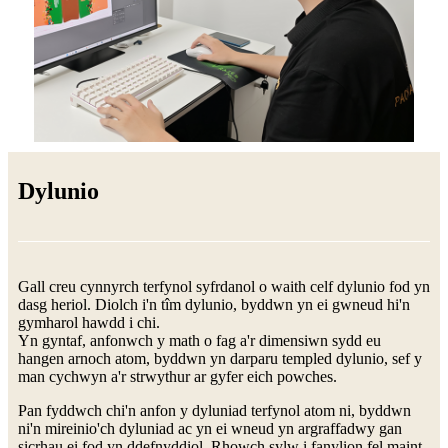
Dylunio
Gall creu cynnyrch terfynol syfrdanol o waith celf dylunio fod yn
dasg heriol. Diolch i'n tîm dylunio, byddwn yn ei gwneud hi'n
gymharol hawdd i chi.
Yn gyntaf, anfonwch y math o fag a'r dimensiwn sydd eu
hangen arnoch atom, byddwn yn darparu templed dylunio, sef y
man cychwyn a'r strwythur ar gyfer eich powches.
Pan fyddwch chi'n anfon y dyluniad terfynol atom ni, byddwn
ni'n mireinio'ch dyluniad ac yn ei wneud yn argraffadwy gan
sicrhau ei fod yn ddefnyddiol. Rhowch sylw i fanylion fel maint