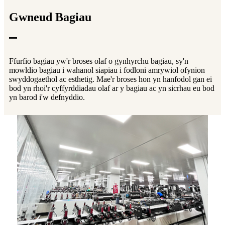
Gwneud Bagiau
Ffurfio bagiau yw'r broses olaf o gynhyrchu bagiau, sy'n
mowldio bagiau i wahanol siapiau i fodloni amrywiol ofynion
swyddogaethol ac esthetig. Mae'r broses hon yn hanfodol gan ei
bod yn rhoi'r cyffyrddiadau olaf ar y bagiau ac yn sicrhau eu bod
yn barod i'w defnyddio.