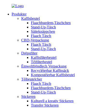
Produkter
Kaffisbeutel
Flaachbuedem-Täschchen
Stand-Up-Täsch
Säiteknäppchen
Flaach Täsch
CBD-Verpackung
Flaach Täsch
Stand-Up-Täsch
Drëpsfilter
Kaffisfilterbeutel
Téifilterbeutel
Ëmweltfrëndlech Verpackung
Recycléierbar Kaffissäck
Kompostéierbar Kaffisbeutel
Téibeutelcher
Flaach Täsch
Flaachbuedem-Täschchen
Stand-Up-Täsch
Stickeren
Kulturell a kreativ Stickeren
Transfer Stickeren