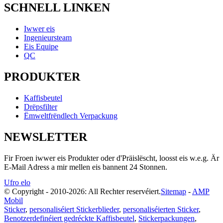
SCHNELL LINKEN
Iwwer eis
Ingenieursteam
Eis Equipe
QC
PRODUKTER
Kaffisbeutel
Drëpsfilter
Ëmweltfrëndlech Verpackung
NEWSLETTER
Fir Froen iwwer eis Produkter oder d'Präislëscht, loosst eis w.e.g. Är
E-Mail Adress a mir mellen eis bannent 24 Stonnen.
Ufro elo
© Copyright - 2010-2026: All Rechter reservéiert.
Sitemap
-
AMP
Mobil
Sticker
,
personaliséiert Stickerblieder
,
personaliséierten Sticker
,
Benotzerdefinéiert gedréckte Kaffisbeutel
,
Stickerpackungen
,