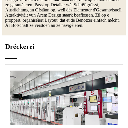
ze garantéieren. Passt op Detailer wéi Schrëftgréisst,
Ausriichtung an Ofstänn op, well dës Elementer d'Gesamtvisuell
Attraktivitéit vun Ärem Design staark beaflossen. Zil op e
proppert, organiséiert Layout, dat et de Benotzer einfach mécht,
Är Botschaft ze verstoen an ze navigéieren.
Dréckerei