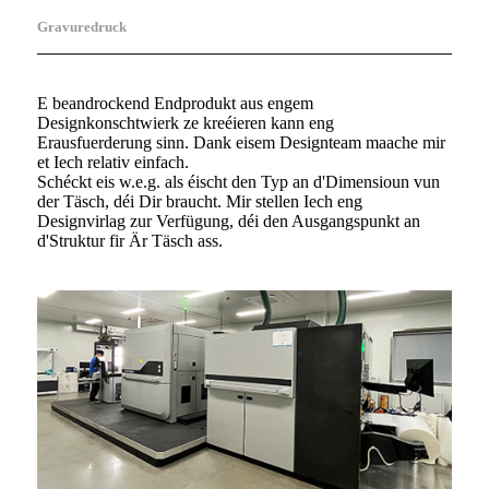
Gravuredruck
E beandrockend Endprodukt aus engem
Designkonschtwierk ze kreéieren kann eng
Erausfuerderung sinn. Dank eisem Designteam maache mir
et Iech relativ einfach.
Schéckt eis w.e.g. als éischt den Typ an d'Dimensioun vun
der Täsch, déi Dir braucht. Mir stellen Iech eng
Designvirlag zur Verfügung, déi den Ausgangspunkt an
d'Struktur fir Är Täsch ass.