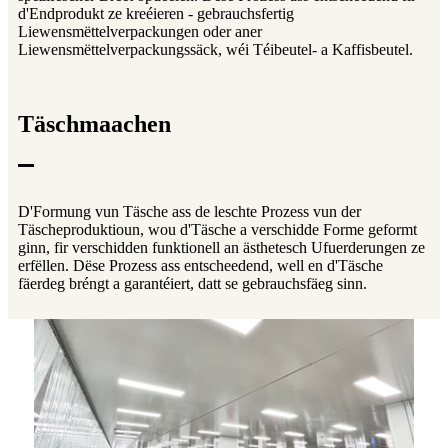
d'Endprodukt ze kreéieren - gebrauchsfertig
Liewensmëttelverpackungen oder aner
Liewensmëttelverpackungssäck, wéi Téibeutel- a Kaffisbeutel.
Täschmaachen
D'Formung vun Täsche ass de leschte Prozess vun der
Täscheproduktioun, wou d'Täsche a verschidde Forme geformt
ginn, fir verschidden funktionell an ästhetesch Ufuerderungen ze
erfëllen. Dëse Prozess ass entscheedend, well en d'Täsche
fäerdeg bréngt a garantéiert, datt se gebrauchsfäeg sinn.