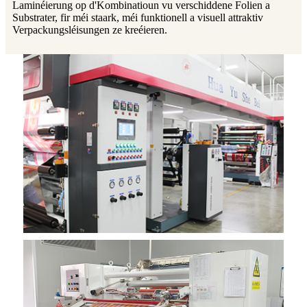
Laminéierung op d'Kombinatioun vu verschiddene Folien a
Substrater, fir méi staark, méi funktionell a visuell attraktiv
Verpackungsléisungen ze kreéieren.