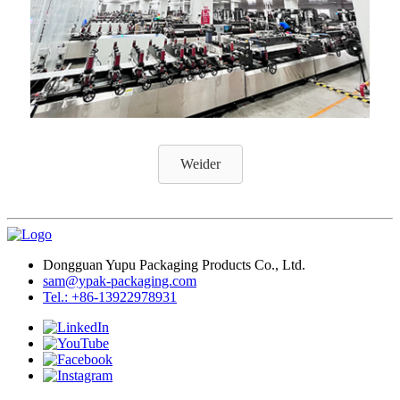
Weider
Dongguan Yupu Packaging Products Co., Ltd.
sam@ypak-packaging.com
Tel.: +86-13922978931