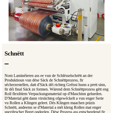
Schnëtt
Nom Laminéieren ass ee vun de Schlësselschrëtt an der
Produktioun vun dëse Säck de Schnëttprozess, fir
sécherzestellen, datt d'Säck déi richteg Gréisst hunn a prett sinn,
fir déi final Säck ze formen. Wärend dem Schnëttprozess gëtt eng
Roll flexiblem Verpackungsmaterial op d'Maschinn gelueden.
D'Material gëtt dann virsiichteg ofgewéckelt a vun enger Serie
vu Rollen a Klingen geleet. Dës Klingen maachen präzis
Schnëtt, andeems se d'Material a méi kleng Rollen mat enger
spezifescher Breet opdeelen. Dëse Prozess ass entscheedend fir