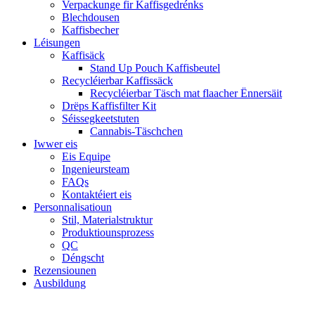
Verpackunge fir Kaffisgedrénks
Blechdousen
Kaffisbecher
Léisungen
Kaffisäck
Stand Up Pouch Kaffisbeutel
Recycléierbar Kaffissäck
Recycléierbar Täsch mat flaacher Ënnersäit
Drëps Kaffisfilter Kit
Séissegkeetstuten
Cannabis-Täschchen
Iwwer eis
Eis Equipe
Ingenieursteam
FAQs
Kontaktéiert eis
Personnalisatioun
Stil, Materialstruktur
Produktiounsprozess
QC
Déngscht
Rezensiounen
Ausbildung