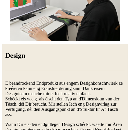
Design
E beandrockend Endprodukt aus engem Designkonschtwierk ze
kreéieren kann eng Erausfuerderung sinn. Dank eisem
Designteam maache mir et Iech relativ einfach.
Schéckt eis w.e.g. als éischt den Typ an d'Dimensioun vun der
Täsch, déi Dir braucht. Mir stellen Iech eng Designvirlag zur
Verfügung, déi den Ausgangspunkt an d'Struktur fir Är Täsch
ass.
Wann Dir eis den endgültegen Design schéckt, wäerte mir Ären
Design verfeineren a dréckbar maachen, fir seng Benotzbarkeet