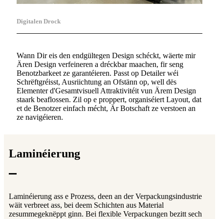
Digitalen Drock
Wann Dir eis den endgültegen Design schéckt, wäerte mir
Ären Design verfeineren a dréckbar maachen, fir seng
Benotzbarkeet ze garantéieren. Passt op Detailer wéi
Schrëftgréisst, Ausriichtung an Ofstänn op, well dës
Elementer d'Gesamtvisuell Attraktivitéit vun Ärem Design
staark beaflossen. Zil op e proppert, organiséiert Layout, dat
et de Benotzer einfach mécht, Är Botschaft ze verstoen an
ze navigéieren.
Laminéierung
Laminéierung ass e Prozess, deen an der Verpackungsindustrie
wäit verbreet ass, bei deem Schichten aus Material
zesummegeknëppt ginn. Bei flexible Verpackungen bezitt sech