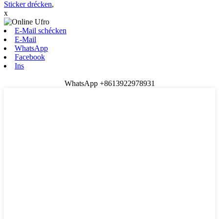
Sticker drécken
,
x
E-Mail schécken
E-Mail
WhatsApp
Facebook
Ins
WhatsApp +8613922978931