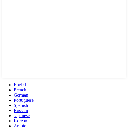
English
French
German
Portuguese
Spanish
Russian
Japanese
Korean
Arabic