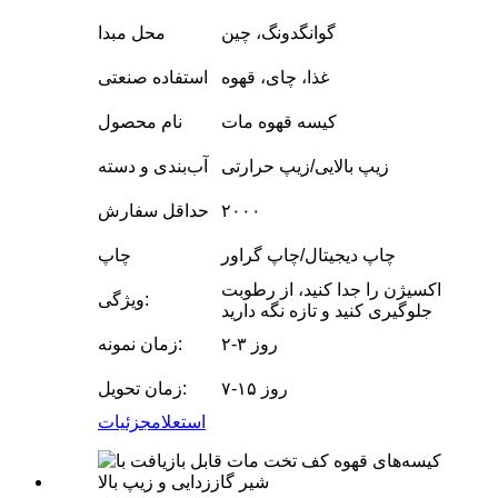
گوانگدونگ، چین
محل مبدا
غذا، چای، قهوه
استفاده صنعتی
کیسه قهوه مات
نام محصول
زیپ بالایی/زیپ حرارتی
آب‌بندی و دسته
۲۰۰۰
حداقل سفارش
چاپ دیجیتال/چاپ گراور
چاپ
اکسیژن را جدا کنید، از رطوبت
ویژگی:
جلوگیری کنید و تازه نگه دارید
۲-۳ روز
زمان نمونه:
۷-۱۵ روز
زمان تحویل:
استعلام
جزئیات