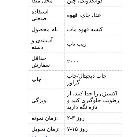
گوانگدونگ، چین
محل مبدا
استفاده
غذا، چای، قهوه
صنعتی
کیسه قهوه مات
نام محصول
آب‌بندی و
زیپ تاپ
دسته
حداقل
۲۰۰۰
سفارش
چاپ دیجیتال/چاپ
چاپ
گراور
اکسیژن را جدا کنید، از
رطوبت جلوگیری کنید و
ویژگی:
تازه نگه دارید
۲-۳ روز
زمان نمونه:
۷-۱۵ روز
زمان تحویل: