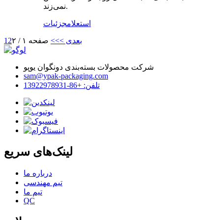
نمی‌زند.
استعلام
جزئیات
بعدی >
>>
صفحه ۱ / ۲
2
1
شرکت محصولات بسته‌بندی دونگوان یوپو
sam@ypak-packaging.com
تلفن: +86-13922978931
لینک‌های سریع
درباره ما
تیم مهندسی
تیم ما
QC