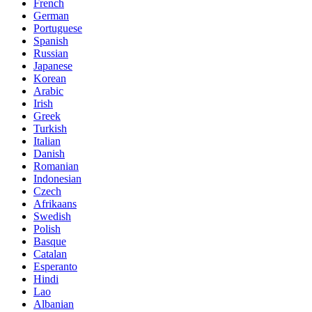
French
German
Portuguese
Spanish
Russian
Japanese
Korean
Arabic
Irish
Greek
Turkish
Italian
Danish
Romanian
Indonesian
Czech
Afrikaans
Swedish
Polish
Basque
Catalan
Esperanto
Hindi
Lao
Albanian