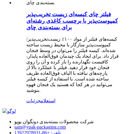
فیلتر چای کیسه‌ای زیست تخریب‌پذیر
کمپوست‌پذیر با برچسب کاغذی رشته‌ای
برای بسته‌بندی چای
کیسه‌های فیلتر از مواد ۱۰۰٪ زیست‌تخریب‌پذیر/
کمپوست‌پذیرِ سازگار با محیط زیست ساخته
شده‌اند. کیسه فیلتر را می‌توان در وسط فنجان
قرار داد. برای ایجاد یک چیدمان فوق‌العاده پایدار،
کافیست نگهدارنده را باز کرده و آن را روی
فنجان خود قرار دهید. فیلتر با عملکرد بالا از
پارچه‌های نبافته با الیاف فوق‌العاده ظریف
ساخته شده است. با استفاده از کیسه فیلتر
می‌توانید در هر کجا که هستید یک فنجان قهوه
بنوشید.
استعلام
جزئیات
شرکت محصولات بسته‌بندی دونگوان یوپو
sam@ypak-packaging.com
تلفن: +86-13922978931