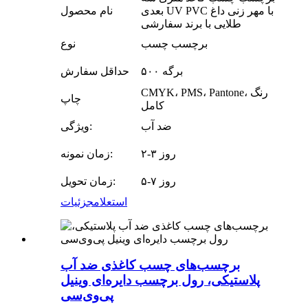
بعدی UV PVC با مهر زنی داغ
نام محصول
طلایی با برند سفارشی
برچسب چسب
نوع
۵۰۰ برگه
حداقل سفارش
CMYK، PMS، Pantone، رنگ
چاپ
کامل
ضد آب
ویژگی:
۲-۳ روز
زمان نمونه:
۵-۷ روز
زمان تحویل:
استعلام
جزئیات
برچسب‌های چسب کاغذی ضد آب
پلاستیکی، رول برچسب دایره‌ای وینیل
پی‌وی‌سی