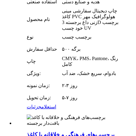
هدیه و صنایع دستی
استفاده صنعتی
چاپ دیجیتال سفارشی مینی
کاغذ PVC هولوگرافیک مهر
نام محصول
زنی داغ برجسته 3D برچسب
خود چسب UV
برچسب چسب
نوع
۵۰۰ برگه
حداقل سفارش
CMYK، PMS، Pantone، رنگ
چاپ
کامل
بادوام، سریع خشک، ضد آب
ویژگی:
۲-۳ روز
زمان نمونه:
۵-۷ روز
زمان تحویل:
استعلام
جزئیات
برچسب‌های فرهنگی و خلاقانه با کاغذ