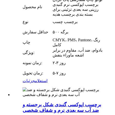
برچسب اپوکسی نرم گنبدی
نام محصول
رزینی سه بعدی تزئینی برای
بسته بندی برچسب هدیه
برچسب چسب
نوع
۵۰۰ برگه
حداقل سفارش
CMYK، PMS، Pantone، رنگ
چاپ
کامل
بادوام، ضد آب، مقاوم در برابر
ویژگی:
اشعه ماوراء بنفش
۲-۳ روز
زمان نمونه:
۵-۷ روز
زمان تحویل:
استعلام
جزئیات
برچسب اپوکسی گنبدی شکل برجسته و
ضد آب سه بعدی نرم و شفاف شخصی