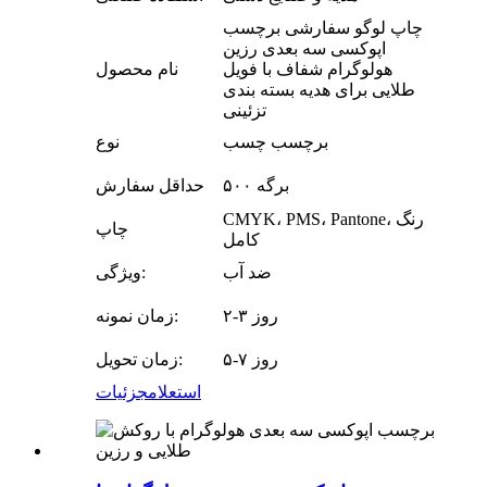
چاپ لوگو سفارشی برچسب
اپوکسی سه بعدی رزین
هولوگرام شفاف با فویل
نام محصول
طلایی برای هدیه بسته بندی
تزئینی
برچسب چسب
نوع
۵۰۰ برگه
حداقل سفارش
CMYK، PMS، Pantone، رنگ
چاپ
کامل
ضد آب
ویژگی:
۲-۳ روز
زمان نمونه:
۵-۷ روز
زمان تحویل:
استعلام
جزئیات