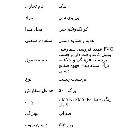
یپاک
نام تجاری
پی وی سی
مواد
گوانگدونگ، چین
محل مبدا
هدیه و صنایع دستی
استفاده صنعتی
عمده فروشی سفارشی PVC
وینیل کاغذ بافت دار برچسب
برجسته فرهنگی و خلاقانه
نام محصول
برای بسته بندی قهوه صنایع
دستی
برچسب چسب
نوع
۵۰۰ برگه
حداقل سفارش
CMYK، PMS، Pantone، رنگ
چاپ
کامل
ضد آب
ویژگی:
۲-۳ روز
زمان نمونه: