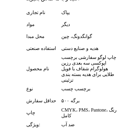
یپاک
نام تجاری
دیگر
مواد
گوانگدونگ، چین
محل مبدا
هدیه و صنایع دستی
استفاده صنعتی
چاپ لوگو سفارشی برچسب
اپوکسی سه بعدی رزین
هولوگرام شفاف با فویل
نام محصول
طلایی برای هدیه بسته بندی
تزئینی
برچسب چسب
نوع
۵۰۰ برگه
حداقل سفارش
CMYK، PMS، Pantone، رنگ
چاپ
کامل
ضد آب
ویژگی: