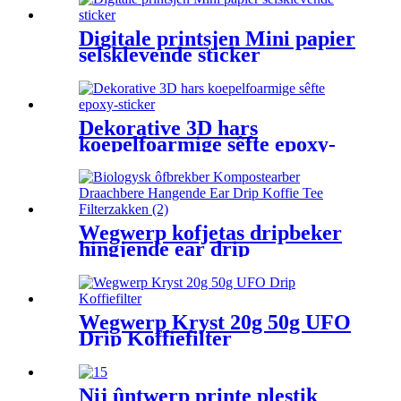
Digitale printsjen Mini papier
selsklevende sticker
Dekorative 3D hars
koepelfoarmige sêfte epoxy-
sticker
Wegwerp kofjetas dripbeker
hingjende ear drip
kofjefiltertas
Wegwerp Kryst 20g 50g UFO
Drip Koffiefilter
Nij ûntwerp printe plestik