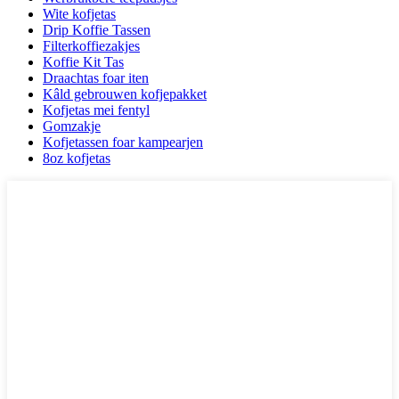
Wite kofjetas
Drip Koffie Tassen
Filterkoffiezakjes
Koffie Kit Tas
Draachtas foar iten
Kâld gebrouwen kofjepakket
Kofjetas mei fentyl
Gomzakje
Kofjetassen foar kampearjen
8oz kofjetas