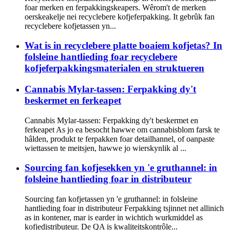
foar merken en ferpakkingskeapers. Wêrom't de merken
oerskeakelje nei recyclebere kofjeferpakking. It gebrûk fan
recyclebere kofjetassen yn...
Wat is in recyclebere platte boaiem kofjetas? In
folsleine hantlieding foar recyclebere
kofjeferpakkingsmaterialen en struktueren
Cannabis Mylar-tassen: Ferpakking dy't
beskermet en ferkeapet
Cannabis Mylar-tassen: Ferpakking dy't beskermet en
ferkeapet As jo ​​​​ea besocht hawwe om cannabisblom farsk te
hâlden, produkt te ferpakken foar detailhannel, of oanpaste
wiettassen te meitsjen, hawwe jo wierskynlik al ...
Sourcing fan kofjesekken yn 'e gruthannel: in
folsleine hantlieding foar in distributeur
Sourcing fan kofjetassen yn 'e gruthannel: in folsleine
hantlieding foar in distributeur Ferpakking tsjinnet net allinich
as in kontener, mar is earder in wichtich wurkmiddel as
kofjedistributeur. De QA is kwaliteitskontrôle...