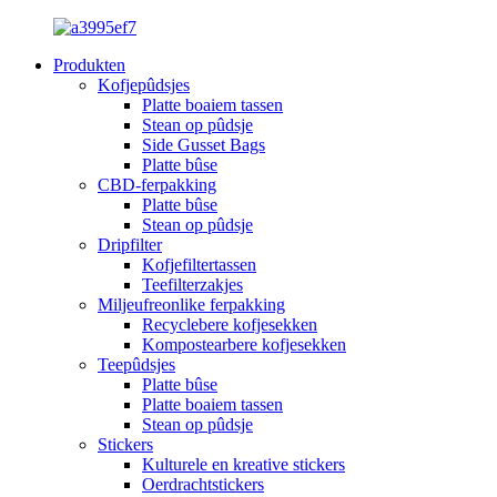
Produkten
Kofjepûdsjes
Platte boaiem tassen
Stean op pûdsje
Side Gusset Bags
Platte bûse
CBD-ferpakking
Platte bûse
Stean op pûdsje
Dripfilter
Kofjefiltertassen
Teefilterzakjes
Miljeufreonlike ferpakking
Recyclebere kofjesekken
Kompostearbere kofjesekken
Teepûdsjes
Platte bûse
Platte boaiem tassen
Stean op pûdsje
Stickers
Kulturele en kreative stickers
Oerdrachtstickers