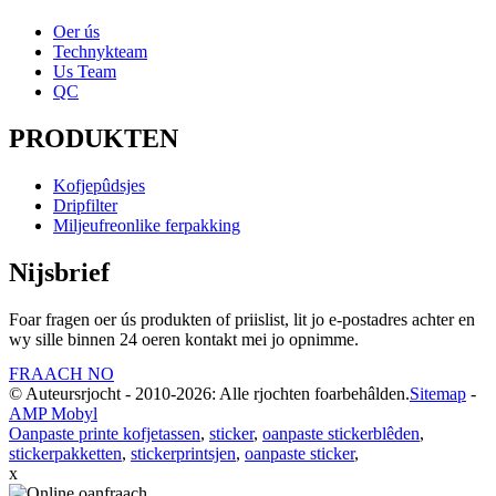
Oer ús
Technykteam
Us Team
QC
PRODUKTEN
Kofjepûdsjes
Dripfilter
Miljeufreonlike ferpakking
Nijsbrief
Foar fragen oer ús produkten of priislist, lit jo e-postadres achter en
wy sille binnen 24 oeren kontakt mei jo opnimme.
FRAACH NO
© Auteursrjocht - 2010-2026: Alle rjochten foarbehâlden.
Sitemap
-
AMP Mobyl
Oanpaste printe kofjetassen
,
sticker
,
oanpaste stickerblêden
,
stickerpakketten
,
stickerprintsjen
,
oanpaste sticker
,
x