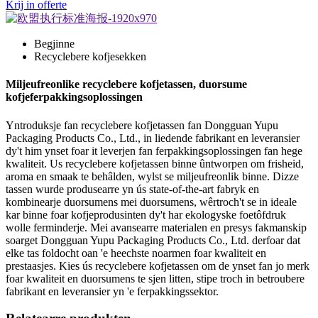
Krij in offerte
Begjinne
Recyclebere kofjesekken
Miljeufreonlike recyclebere kofjetassen, duorsume
kofjeferpakkingsoplossingen
Yntroduksje fan recyclebere kofjetassen fan Dongguan Yupu
Packaging Products Co., Ltd., in liedende fabrikant en leveransier
dy't him ynset foar it leverjen fan ferpakkingsoplossingen fan hege
kwaliteit. Us recyclebere kofjetassen binne ûntworpen om frisheid,
aroma en smaak te behâlden, wylst se miljeufreonlik binne. Dizze
tassen wurde produsearre yn ús state-of-the-art fabryk en
kombinearje duorsumens mei duorsumens, wêrtroch't se in ideale
kar binne foar kofjeprodusinten dy't har ekologyske foetôfdruk
wolle ferminderje. Mei avansearre materialen en presys fakmanskip
soarget Dongguan Yupu Packaging Products Co., Ltd. derfoar dat
elke tas foldocht oan 'e heechste noarmen foar kwaliteit en
prestaasjes. Kies ús recyclebere kofjetassen om de ynset fan jo merk
foar kwaliteit en duorsumens te sjen litten, stipe troch in betroubere
fabrikant en leveransier yn 'e ferpakkingssektor.