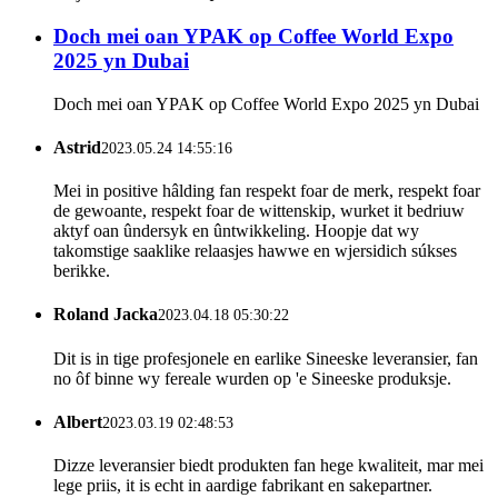
Doch mei oan YPAK op Coffee World Expo
2025 yn Dubai
Doch mei oan YPAK op Coffee World Expo 2025 yn Dubai
Astrid
2023.05.24 14:55:16
Mei in positive hâlding fan respekt foar de merk, respekt foar
de gewoante, respekt foar de wittenskip, wurket it bedriuw
aktyf oan ûndersyk en ûntwikkeling. Hoopje dat wy
takomstige saaklike relaasjes hawwe en wjersidich súkses
berikke.
Roland Jacka
2023.04.18 05:30:22
Dit is in tige profesjonele en earlike Sineeske leveransier, fan
no ôf binne wy ​​fereale wurden op 'e Sineeske produksje.
Albert
2023.03.19 02:48:53
Dizze leveransier biedt produkten fan hege kwaliteit, mar mei
lege priis, it is echt in aardige fabrikant en sakepartner.