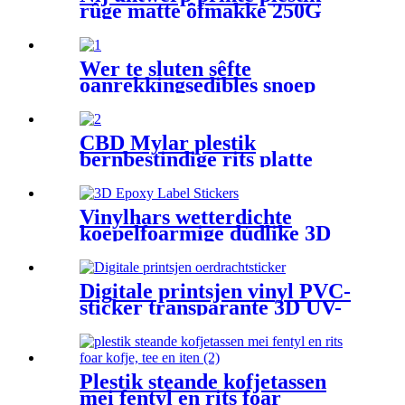
rûge matte ôfmakke 250G
1Kg platte boaiem tee
kofjebeanferpakkingstassen
Wer te sluten sêfte
oanrekkingsedibles snoep
gummy kado Mylar pouch
tassen ferpakking
CBD Mylar plestik
bernbestindige rits platte
pouch tas foar
snobbersguod/gummy
Vinylhars wetterdichte
koepelfoarmige dúdlike 3D
epoxylabelstickers
Digitale printsjen vinyl PVC-
sticker transparante 3D UV-
oerdrachtsticker
Plestik steande kofjetassen
mei fentyl en rits foar