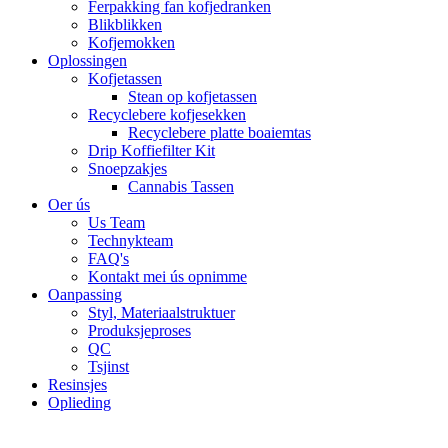
Ferpakking fan kofjedranken
Blikblikken
Kofjemokken
Oplossingen
Kofjetassen
Stean op kofjetassen
Recyclebere kofjesekken
Recyclebere platte boaiemtas
Drip Koffiefilter Kit
Snoepzakjes
Cannabis Tassen
Oer ús
Us Team
Technykteam
FAQ's
Kontakt mei ús opnimme
Oanpassing
Styl, Materiaalstruktuer
Produksjeproses
QC
Tsjinst
Resinsjes
Oplieding