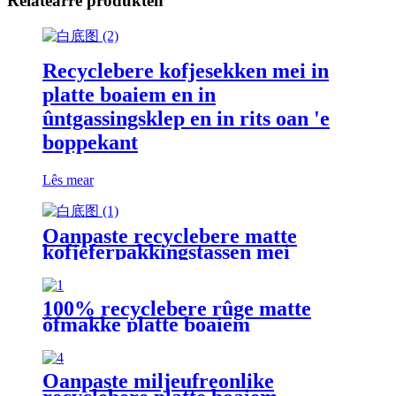
Relatearre produkten
Recyclebere kofjesekken mei in
platte boaiem en in
ûntgassingsklep en in rits oan 'e
boppekant
Lês mear
Oanpaste recyclebere matte
kofjeferpakkingstassen mei
sydsegelrits en ienwegsûntgasklep
100% recyclebere rûge matte
ôfmakke platte boaiem
kofjesekken
Oanpaste miljeufreonlike