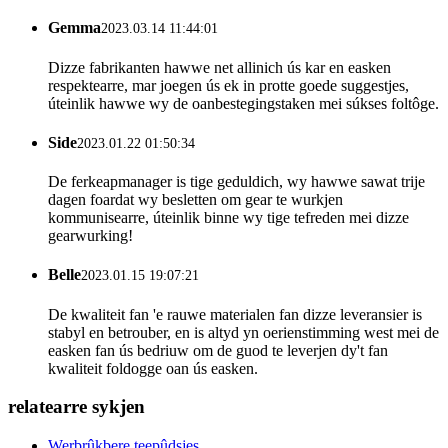
Gemma
2023.03.14 11:44:01
Dizze fabrikanten hawwe net allinich ús kar en easken
respektearre, mar joegen ús ek in protte goede suggestjes,
úteinlik hawwe wy de oanbestegingstaken mei súkses foltôge.
Side
2023.01.22 01:50:34
De ferkeapmanager is tige geduldich, wy hawwe sawat trije
dagen foardat wy besletten om gear te wurkjen
kommunisearre, úteinlik binne wy ​​tige tefreden mei dizze
gearwurking!
Belle
2023.01.15 19:07:21
De kwaliteit fan 'e rauwe materialen fan dizze leveransier is
stabyl en betrouber, en is altyd yn oerienstimming west mei de
easken fan ús bedriuw om de guod te leverjen dy't fan
kwaliteit foldogge oan ús easken.
relatearre sykjen
Werbrûkbere teepûdsjes