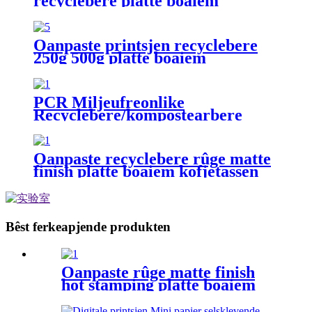
recyclebere platte boaiem
kofjetassen kofjedoazebekers
ferpakkingskit
Oanpaste printsjen recyclebere
250g 500g platte boaiem
kofjetassen foar
kofjebeanferpakking
PCR Miljeufreonlike
Recyclebere/kompostearbere
platte boaiem kofjesekken
Oanpaste recyclebere rûge matte
finish platte boaiem kofjetassen
mei rits foar kofjeferpakking
Bêst ferkeapjende produkten
Oanpaste rûge matte finish
hot stamping platte boaiem
kofjetassen mei finster