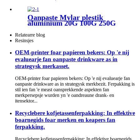
kofje/tee/iten
Oanpaste Mylar plestik
aluminium 20G 100G 250G
1KG platte boaiem kofjetas
foar itenferpakking
Relatearre blog
Resinsjes
OEM-printer foar papieren bekers: Op 'e nij
evaluearje fan oanpaste drinkware as in
strategysk merkasset.
OEM-printer foar papieren bekers: Op 'e nij evaluearje fan
oanpaste drinkware as in strategysk merkbezit. Ferpakking is
stil ien fan 'e meast oansprekkende aspekten fan
merkpersepsje wurden yn 'e oandreaune drank- en
itensektor...
Recyclebere kofjetassenferpakking: In effektive
boarnegids foar merken en keapers fan
ferpakking.
Recyclebere kofjetassenferpakking: In effektive boarnegids