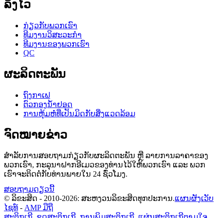
ລິ້ງໄວ
ກ່ຽວກັບພວກເຮົາ
ທີມງານວິສະວະກຳ
ທີມງານຂອງພວກເຮົາ
QC
ຜະລິດຕະພັນ
ຖົງກາເຟ
ຕົວກອງນ້ຳຢອດ
ການຫຸ້ມຫໍ່ທີ່ເປັນມິດກັບສິ່ງແວດລ້ອມ
ຈົດໝາຍຂ່າວ
ສຳລັບການສອບຖາມກ່ຽວກັບຜະລິດຕະພັນ ຫຼື ລາຍການລາຄາຂອງ
ພວກເຮົາ, ກະລຸນາຝາກອີເມວຂອງທ່ານໄວ້ໃຫ້ພວກເຮົາ ແລະ ພວກ
ເຮົາຈະຕິດຕໍ່ກັບທ່ານພາຍໃນ 24 ຊົ່ວໂມງ.
ສອບຖາມດຽວນີ້
© ລິຂະສິດ - 2010-2026: ສະຫງວນລິຂະສິດທຸກປະການ.
ແຜນຜັງເວັບ
ໄຊທ໌
-
AMP ມືຖື
ສະຕິກເກີ
,
ຊຸດສະຕິກເກີ
,
ການພິມສະຕິກເກີ
,
ແຜ່ນສະຕິກເກີຕາມໃຈ