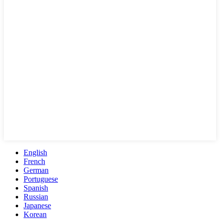
English
French
German
Portuguese
Spanish
Russian
Japanese
Korean