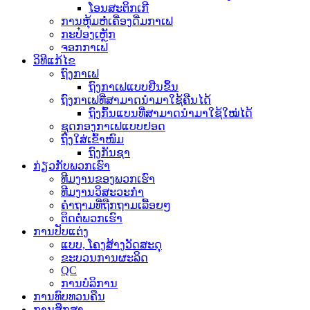
ໂອນສະຕິກເກີ
ການຫຸ້ມຫໍ່ເຄື່ອງດື່ມກາເຟ
ກະປ໋ອງເຫຼັກ
ຈອກກາເຟ
ວິທີແກ້ໄຂ
ຖົງກາເຟ
ຖົງກາເຟແບບຢືນຂຶ້ນ
ຖົງກາເຟທີ່ສາມາດນຳມາໃຊ້ຄືນໄດ້
ຖົງກົ້ນແບນທີ່ສາມາດນຳມາໃຊ້ໃໝ່ໄດ້
ຊຸດກອງກາເຟແບບຢອດ
ຖົງໃສ່ເຂົ້າໜົມ
ຖົງກັນຊາ
ກ່ຽວກັບພວກເຮົາ
ທີມງານຂອງພວກເຮົາ
ທີມງານວິສະວະກຳ
ຄຳຖາມທີ່ຖືກຖາມເລື້ອຍໆ
ຕິດຕໍ່ພວກເຮົາ
ການປັບແຕ່ງ
ແບບ, ໂຄງສ້າງວັດສະດຸ
ຂະບວນການຜະລິດ
QC
ການບໍລິການ
ການທົບທວນຄືນ
ການສຶກສາ