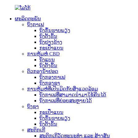
ຜະລິດຕະພັນ
ຖົງກາເຟ
ຖົງກົ້ນຮາບພຽງ
ຖົງຕັ້ງຂຶ້ນ
ຖົງຢາງຂ້າງ
ກະເປົ໋າແບນ
ການຫຸ້ມຫໍ່ CBD
ຖົງແບນ
ຖົງຕັ້ງຂຶ້ນ
ຕົວກອງນ້ຳຢອດ
ຖົງກອງກາເຟ
ຖົງກອງຊາ
ການຫຸ້ມຫໍ່ທີ່ເປັນມິດກັບສິ່ງແວດລ້ອມ
ຖົງກາເຟທີ່ສາມາດນຳມາໃຊ້ຄືນໄດ້
ຖົງກາເຟທີ່ຍ່ອຍສະຫຼາຍໄດ້
ຖົງຊາ
ກະເປົ໋າແບນ
ຖົງກົ້ນຮາບພຽງ
ຖົງຕັ້ງຂຶ້ນ
ສະຕິກເກີ
ສະຕິກເກີວັດທະນະທຳ ແລະ ສ້າງສັນ