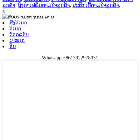
ລູກຄ້າ
,
ຖົງກາເຟພິມຕາມໃຈລູກຄ້າ
,
ສະຕິກເກີ້ຕາມໃຈລູກຄ້າ
,
x
ສົ່ງອີເມວ
ອີເມວ
ວັອດແອັບ
ເຟສບຸກ
ອິນ
Whatsapp +8613922978931