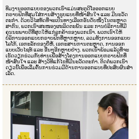
ທີມງານອອກແບບຂອງພວກເຮົາແມ່ນສະຕູດິໂອອອກແບບ
ກຣາບຟິກທີ່ສຸມໃສ່ການສ້າງຮູບແບບທີ່ໜ້າສົນໃຈ ແລະ ມີນະວັດ
ຕະກໍາ. ດ້ວຍວິໄສທັດທີ່ຈະເປັນທາງເລືອກອັນດັບໜຶ່ງໃນຕະຫຼາດ
ສາກົນ, ພວກເຮົາສະໜອງຜະລິດຕະພັນ ແລະ ການບໍລິການທີ່ມີ
ຄຸນນະພາບດີທີ່ສຸດໃຫ້ແກ່ລູກຄ້າຂອງພວກເຮົາ. ພວກເຮົາໃຫ້
ບໍລິການອອກແບບກຣາບຟິກທີ່ຫຼາກຫຼາຍ, ລວມທັງການອອກແບບ
ໂລໂກ້, ເອກະລັກຂອງຍີ່ຫໍ້, ເອກະສານການຕະຫຼາດ, ການອອກ
ແບບເວັບໄຊທ໌ ແລະ ອື່ນໆອີກຫຼາຍຢ່າງ. ພວກເຮົາພ້ອມແລ້ວທີ່ຈະ
ເຮັດວຽກຮ່ວມກັບທ່ານເພື່ອສ້າງໂຄງການອອກແບບກຣາບຟິກທີ່
ໜ້າສົນໃຈ ແລະ ສ້າງວິທີແກ້ໄຂທີ່ມີນະວັດຕະກໍາ. ຕິດຕໍ່ພວກເຮົາ
ດຽວນີ້ເພື່ອເລີ່ມຕົ້ນການຮ່ວມມືດ້ານການອອກແບບທີ່ປະສົບຜົນສໍາ
ເລັດ.