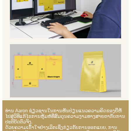
ທ່ານ Aaron ຊ່ຽວຊານໃນການຫັນປ່ຽນແນວຄວາມຄິດຂອງຍີ່ຫໍ້
ໄປສູ່ວິທີແກ້ໄຂການຫຸ້ມຫໍ່ທີ່ສົມດຸນຄວາມງາມທາງສາຍຕາກັບການ
ປະຕິບັດຕົວຈິງ.
ດ້ວຍຄວາມເຂົ້າໃຈຢ່າງເລິກເຊິ່ງກ່ຽວກັບການອອກແບບ, ການ