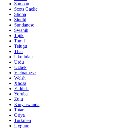
Samoan
Scots Gaelic
Shona
Sindhi
Sundanese
Swahili
Tajik
Tamil
Telugu
Thai
Ukrainian
Urdu
Uzbek
Vietnamese
Welsh
Xhosa
Yiddish
Yoruba
Zulu
Kinyarwanda
Tatar
Oriya
Turkmen
Uyghur