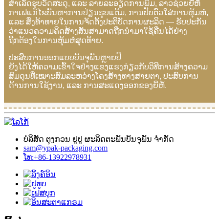
ສຳເລັດຮູບວັດສະດຸ, ແລະ ລາຍລະອຽດການພິມ, ລາວຊ່ວຍຍີ່ຫໍ້
ກາເຟແກ້ໄຂບັນຫາການປ່ຽນຮູບແຕ້ມ, ການປັບຕົວໃສ່ການຫຸ້ມຫໍ່,
ແລະ ສິ່ງທ້າທາຍໃນການຈັດຕັ້ງປະຕິບັດການຜະລິດ — ຮັບປະກັນ
ວ່າແນວຄວາມຄິດສ້າງສັນສາມາດຖືກນຳມາໃຊ້ຄືນໄດ້ຢ່າງ
ຖືກຕ້ອງໃນການຫຸ້ມຫໍ່ສຸດທ້າຍ.
ປະສົບການອອກແບບບັນຈຸພັນຫຼາຍປີ
ຍັງໄດ້ໃຫ້ຄວາມເຂົ້າໃຈຢ່າງແຂງແຮງກ່ຽວກັບວິທີການສ້າງຄວາມ
ສົມດຸນທີ່ເໝາະສົມລະຫວ່າງໂຄງສ້າງທາງສາຍຕາ, ປະສົບການ
ດ້ານການໃຊ້ງານ, ແລະ ການສະແດງອອກຂອງຍີ່ຫໍ້.
ບໍລິສັດ ຕຸງກວນ ຢູປູ ຜະລິດຕະພັນບັນຈຸພັນ ຈຳກັດ
sam@ypak-packaging.com
ໂທ:+86-13922978931