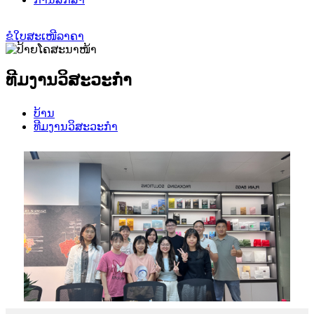
ຂໍໃບສະເໜີລາຄາ
ທີມງານວິສະວະກຳ
ບ້ານ
ທີມງານວິສະວະກຳ