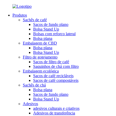
Produtos
Sachês de café
Sacos de fundo plano
Bolsa Stand Up
Bolsas com reforço lateral
Bolsa plana
Embalagem de CBD
Bolsa plana
Bolsa Stand Up
Filtro de gotejamento
Sacos de filtro de café
Saquinhos de chá com filtro
Embalagem ecológica
Sacos de café recicláveis
Sacos de café compostáveis
Sachês de chá
Bolsa plana
Sacos de fundo plano
Bolsa Stand Up
Adesivos
adesivos culturais e criativos
Adesivos de transferência