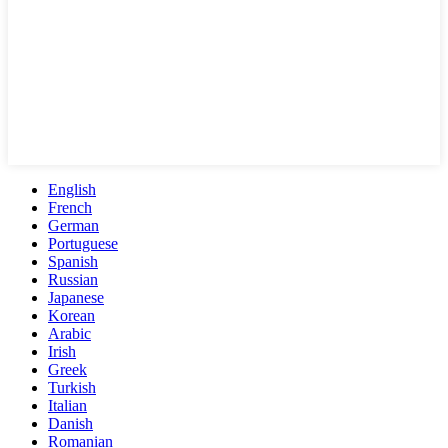
English
French
German
Portuguese
Spanish
Russian
Japanese
Korean
Arabic
Irish
Greek
Turkish
Italian
Danish
Romanian