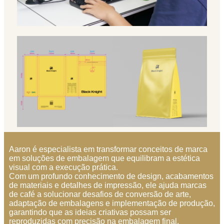
Aaron é especialista em transformar conceitos de marca
em soluções de embalagem que equilibram a estética
visual com a execução prática.
Com um profundo conhecimento de design, acabamentos
de materiais e detalhes de impressão, ele ajuda marcas
de café a solucionar desafios de conversão de arte,
adaptação de embalagens e implementação de produção,
garantindo que as ideias criativas possam ser
reproduzidas com precisão na embalagem final.