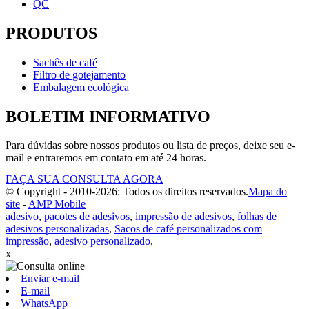
QC
PRODUTOS
Sachês de café
Filtro de gotejamento
Embalagem ecológica
BOLETIM INFORMATIVO
Para dúvidas sobre nossos produtos ou lista de preços, deixe seu e-
mail e entraremos em contato em até 24 horas.
FAÇA SUA CONSULTA AGORA
© Copyright - 2010-2026: Todos os direitos reservados.
Mapa do
site
-
AMP Mobile
adesivo
,
pacotes de adesivos
,
impressão de adesivos
,
folhas de
adesivos personalizadas
,
Sacos de café personalizados com
impressão
,
adesivo personalizado
,
x
Enviar e-mail
E-mail
WhatsApp